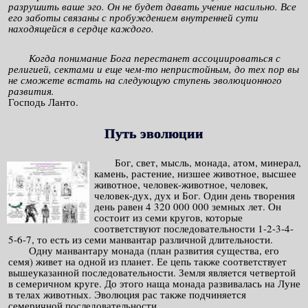
разрушить ваше эго. Он не будет давать учение насильно. Все
его заботы связаны с пробуждением внутренней сути
находящейся в сердце каждого.
Когда понимание Бога перестанет ассоциироваться с
религией, сектами и еще чем-то непристойным, до тех пор вы
не сможете встать на следующую ступень эволюционного
развития.
Господь Ланто.
Путь эволюции
Бог, свет, мысль, монада, атом, минерал,
камень, растение, низшее животное, высшее
животное, человек-животное, человек,
человек-дух, дух и Бог. Один день творения
день равен 4 320 000 000 земных лет. Он
состоит из семи кругов, которые
соответствуют последовательности 1-2-3-4-
5-6-7, то есть из семи манвантар различной длительности.
Одну манвантару монада (план развития существа, его
семя) живет на одной из планет. Ее цепь также соответствует
вышеуказанной последовательности. Земля является четвертой
в семеричном круге. До этого наща монада развивалась на Луне
в телах животных. Эволюция рас также подчиняется
семеричной последовательности.