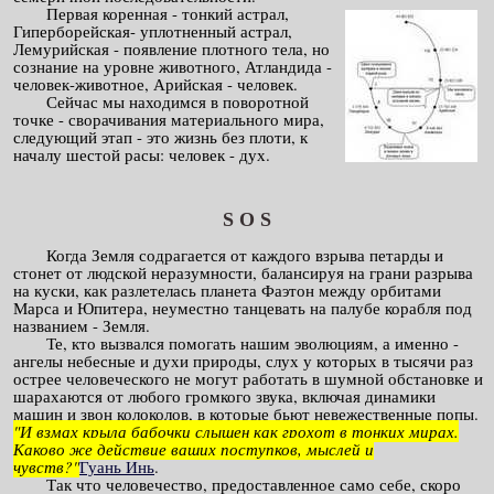
Первая коренная - тонкий астрал,
Гиперборейская- уплотненный астрал,
Лемурийская - появление плотного тела, но
сознание на уровне животного, Атландида -
человек-животное, Арийская - человек.
Сейчас мы находимся в поворотной
точке - сворачивания материального мира,
следующий этап - это жизнь без плоти, к
началу шестой расы: человек - дух.
S O S
Когда Земля содрагается от каждого взрыва петарды и
стонет от людской неразумности, балансируя на грани разрыва
на куски, как разлетелась планета Фаэтон между орбитами
Марса и Юпитера, неуместно танцевать на палубе корабля под
названием - Земля.
Те, кто вызвался помогать нашим эволюциям, а именно -
ангелы небесные и духи природы, слух у которых в тысячи раз
острее человеческого не могут работать в шумной обстановке и
шарахаются от любого громкого звука, включая динамики
машин и звон колоколов, в которые бьют невежественные попы.
"И взмах крыла бабочки слышен как грохот в тонких мирах.
Каково же действие ваших поступков, мыслей и
чувств?"
Гуань Инь
.
Так что человечество, предоставленное само себе, скоро