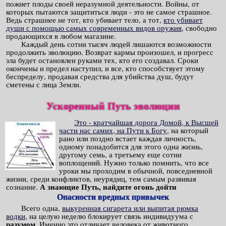
пожнет плоды своей неразумной деятельности. Войны, от
которых пытаются защититься люди - это не самое страшное.
Ведь страшнее не тот, кто убивает тело, а тот,
кто убивает
души с помощью самых современных видов оружия,
свободно
продающихся в любом магазине.
Каждый день сотни тысяч людей лишаются возможности
продолжить эволюцию. Возврат кармы произошел, и прогресс
зла будет остановлен руками тех, кто его создавал. Сроки
окончены и предел наступил, и все, кто способствует этому
беспределу, продавая средства для убийства душ, будут
сметены с лица Земли.
Ускоренный Путь эволюции
Это - кратчайшая дорога Домой, к Высшей
части нас самих, на Пути к Богу,
на который
рано или поздно встает каждая личность,
одному понадобится для этого одна жизнь,
другому семь, а третьему еще сотни
воплощений. Нужно только помнить, что все
уроки мы проходим в обычной, повседневной
жизни, среди конфликтов, неурядиц, тем самым развивая
А знающие Путь, найдите огонь дойти
сознание.
Опасности вредных привычек
Всего одна,
выкуренная сигарета или выпитая рюмка
водки,
на целую неделю блокирует связь индивидуума с
разумом
. Именно это отличает человека от животного.