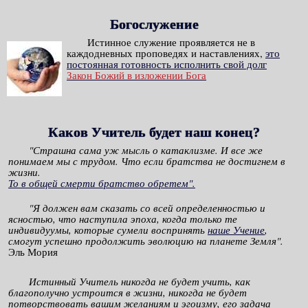
Богослужение
Истинное служение проявляется не в
каждодневных проповедях и наставлениях,
это
постоянная готовность исполнить свой долг
Закон Божий в изложении Бога
Каков Учитель будет наш конец?
"Страшна сама уж мысль о катаклизме. И все же
понимаем мы с трудом. Что если братства не достигнем в
жизни.
То в общей смерти братство обретем".
"Я должен вам сказать со всей определенностью и
ясностью, что наступила эпоха, когда только те
индивидуумы, которые сумели воспринять
наше Учение
,
смогут успешно продолжить эволюцию на планете Земля".
Эль Мория
Истинный Учитель никогда не будет учить, как
благополучно устроится в жизни, никогда не будет
потворствовать вашим желаниям и эгоизму, его задача