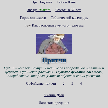
Эра Водолея
Тайны Луны
Звезда
"магов"
Смерть в 37 лет
Гороскоп власти
Тэбоический календарь
new
Как распознать умного человека
Притчи
Суфий - человек, идущий к истине без посредников - религий и
церквей. Суфийские рассказы -
глубокое духовное богатсво
,
посредством которого, учителя обучают своих учеников.
Суфийские притчи
2
3
4
Учение Дзен
Даосские предания