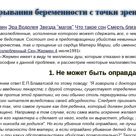
рывания беременности с точки зре
зен
Эра Водолея
Звезда "магов"
Что такое сон
Смерть близ
, возлюбленные, исполнение которого может сдержать все, о чем
ые бедствия. Состоит оно в предотвращении убийства невинных
ророчества, так и прощение из сердца Матери Марии, ибо именн
озлюбленный Сен-Жермен 4
июля1991г.
-Жермен имеет в виду те миллионы душ, которым отказано в возмо
ософии к данной проблеме, и рассмотрим некоторые малоизвестн
1. Не может быть оправд
мним ответ Е.П.Блаватской по этому поводу:
"Я говорила с докто
ри введении лекарств; с другой стороны, существуют определе
ые против этой практики; но они обычно столь перегружены оп
ого читателя вследствии своей абсурдности. Следует признат
так, что самое лучшее как для ребенка, который должен родит
ащено. Например в том случае, если сама мать искренне желае
 его характера и сделает из него, когда он вырастет, убийцу,
н никогда не родился". Но если убиение плода оправдано, не луч
бы опасности для матери; а если оправдано убивание детей до 
е и при каких обстоятельствах убийство позволительно?"
Теософ