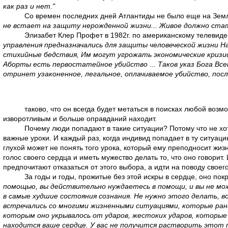
как раз и нет."
Со времен последних дней Атлантиды не было еще на Земл
не встает на защиту нерожденной жизни... Живое должно ста
Элизабет Клер Профет в 1982г. по американскому телевид
управления предназначались для защиты человеческой жизни 
стихийные бедствия, Им могут угрожать экономические кризис
Аборты есть первостатейное убийство ... Таков указ Бога Вс
отринет узаконенное, легальное, оплачиваемое убийство, посл
таково, что он всегда будет метаться в поисках любой воз
изворотливым и больше оправданий находит.
Почему люди попадают в такие ситуации? Потому что не хоте
важные уроки. И каждый раз, когда индивид попадает в ту ситуаци
глухой может не понять того урока, который ему преподносит жи
голос своего сердца и иметь мужество делать то, что оно говори
предпочитают отказаться от этого выбора, а идти на поводу своег
За годы и годы, прожитые без этой искры в сердце, оно пок
помощью, вы действительно нуждаетесь в помощи, и вы не мо
в самые худшие состояния сознания. Не нужно этого делать, в
встречались со многими жизненными ситуациями, которые ранил
которым оно укрывалось от ударов, жестоких ударов, которые
находится ваше сердце. У вас не получится растворить этот 