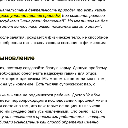
шательству в деятельность природы, то есть карму,
 преступление против природы.
Без сомнения разного
ссудками "ненаучной болтовней". Но мы пишем не для
 этот вопрос настолько, насколько мы это знаем".
после зачатия, рождается физическое тело, не способное
 серебренная нить, связывающая сознание с физическим
усыновление
 их, поэтому создавайте благую карму. Данную проблему
еобходимо обеспечить надежную гавань для отцов,
ку матерям-одиночкам. Мы можем также молиться о том,
х на усыновление. Есть тысячи супружеских пар, с
 жизнь еще не родившегося ребенка. Доктор Уомбэч
вляется первопроходцем в исследованиях прошлой жизни
 состоит в том, что некоторые ее пациенты из числа
что им суждено быть усыновленными. Это было частью
 у них сложатся с приемными родителями, - говорит
ыбирали усыновление как способ обретения именно