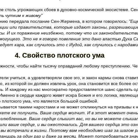
е столь угрожающих сбоев в духовно-космической экосистеме. Се
ть чутким к живому"
ению передала послание Сен-Жермена, в котором говорилось:
"Ещ
Нации или правительства, которые издают законы, разрешающие
ы. И их поражение неизбежно, потому что их законодательства 
емогущего. Это не я говорю повеление это дано властью Духа С
едует кара, как случилось это с Иудой, как случилось с народа
4. Свойство плотского ума
можности, чтобы найти тысячу оправданий любому преступлению. Че
ли учиться, а удовлетворяли свое эго, и закон кармы снова ставит
ю, из которой он должен извлечь урок, она становится все более ос
знь. И каждому из нас многократно предоставляется шанс сделать 
т. Именно в сердце каждого живет искра Божия и его логика, являю
о плотского ума, что является большой ошибкой.
рывается такими наростами и не может откликнуться на призывы к 
жете ее получить. Ваше сердце молчит. И в этот момент оче
озлюбленные. Ваше сердце слышит вас, но вы не можете слышать
и ваше сердце, и вы ожесточались. Для вашего сердца это озна
 вы встречали в жизни. Поэтому вам необходимо шаг за шагом 
панцирь за один раз и даже за месяц. Может потребоваться з