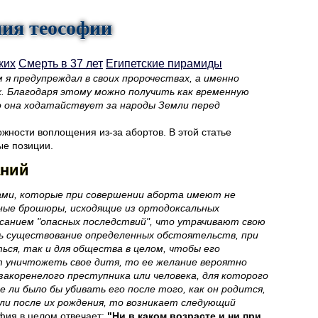
ния теософии
ких
Смерть в 37 лет
Египетские пирамиды
 я предупреждал в своих пророчествах, а именно
. Благодаря этому можно получить как временную
о она ходатайствует за народы Земли перед
жности воплощения из-за абортов. В этой статье
ые позиции.
аний
рами, которые при совершении аборта имеют не
нные брошюры, исходящие из ортодоксальных
исанием "опасных последствий", что утрачивают свою
ь существование определенных обстоятельств, при
ься, так и для общества в целом, чтобы его
т уничтожеть свое дитя, то ее желание вероятно
 закоренелого преступника или человека, для которого
ше ли было бы убивать его после того, как он родится,
или после их рождения, то возникает следующий
ия в целом отвечает:
"Ни в каком возрасте и ни при