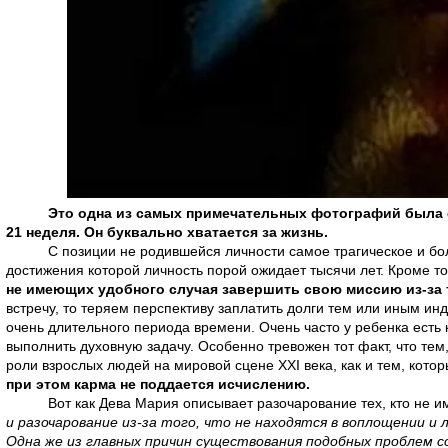
Это одна из самых примечательных фотографий была с
21 неделя. Он буквально хватается за жизнь.
С позиции не родившейся личности самое трагическое и бол
достижения которой личность порой ожидает тысячи лет. Кроме то
не имеющих удобного случая завершить свою миссию из-за т
встречу, то теряем перспективу заплатить долги тем или иным ин
очень длительного периода времени. Очень часто у ребенка есть 
выполнить духовную задачу. Особенно тревожен тот факт, что тем
роли взрослых людей на мировой сцене XXI века, как и тем, кото
при этом карма не поддается исчислению.
Вот как Дева Мария описывает разочарование тех, кто не и
и разочарование из-за того, что не находятся в воплощении и
Одна же из главных причин существования подобных проблем со