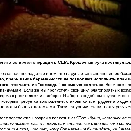
нята во время операции в США. Крошечная рука протянулась
езненное последствие в том, что нарушается исполнение ее божес
го,
прерывание беременности не позволяют исполнить план ц
ого, что часть их "команды" не смогла родиться.
Всем нам наз
дивидуумам. Если же мы пропустили свой цикл благоприятных возмо
карма с родителями и наоборот. И аборт в подобном случае может 
, которым требуется воплощение, становится все труднее это сдел
рые могли быть их потомками. Такая ситуацияя ставит под угрозу 
меет перспективы вовремя воплотиться:
"Есть души, которым отк
 лишены возможности помочь вам справиться с кризисными ситуа
стоит в том, что тех, кому Бог назначил быть здесь, на Земле