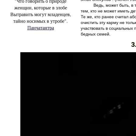
"Что говорить о природе
Ведь, может быть, в
женщин, которые в злобе
тем, кто не может иметь д
Вытравить могут младенцев,
Те же, кто ранее считал а
тайно носимых в утробе".
очистить эту карму не тол
Панчатантра
участвовать в социальных 
бедных семей.
3