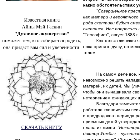
каких обстоятельствах у
"Совершенное прест
как матери и вероятного
Известная книга
рода скептики будут смея
Айны Мэй Гаскин
скептика. Нас попросили 
"Духовное акушерство"
"Теософист", август 1883 г.
поможет тем, кто собирается родить,
Как только женская 
она придаст вам сил и уверенности.
пока принять душу, но меж
телом.
На самом деле все, 
невозможно решить нападк
матерей, их детей. Мы (ли
чтобы они вынашивали свои 
нетерпением ожидающих ш
Благодаря замечател
работала клиническим пси
и предродового периода ра
приемных детей утверждали
СКАЧАТЬ КНИГУ
плана их жизни.
"Некоторы
доктор Уомбэч, - чувство
этих опекунов".
(Хелен Уом