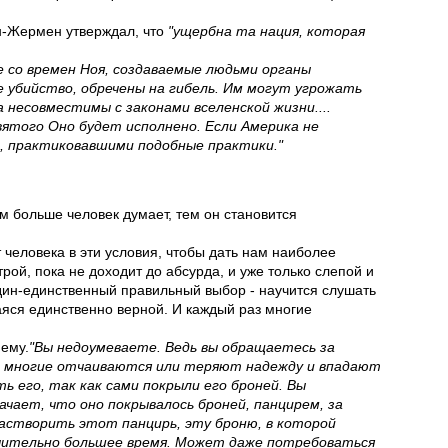
н-Жермен утверждал, что
"ущербна та нация, которая
е со времен Ноя, создаваемые людьми органы
 убийство, обречены на гибель. Им могут угрожать
несовместимы с законами вселенской жизни....
вятого Оно будет исполнено. Если Америка не
ми, практиковавшими подобные практики."
м больше человек думает, тем он становится
 человека в эти условия, чтобы дать нам наиболее
трой, пока не доходит до абсурда, и уже только слепой и
один-единственный правильный выбор - научится слушать
щаяся единственно верной. И каждый раз многие
нему.
"Вы недоумеваете. Ведь вы обращаетесь за
нь многие отчаиваются или теряют надежду и впадают
 его, так как сами покрыли его броней. Вы
чает, что оно покрывалось броней, панцирем, за
растворить этот панцирь, эту броню, в которой
начительно большее время. Может даже потребоваться