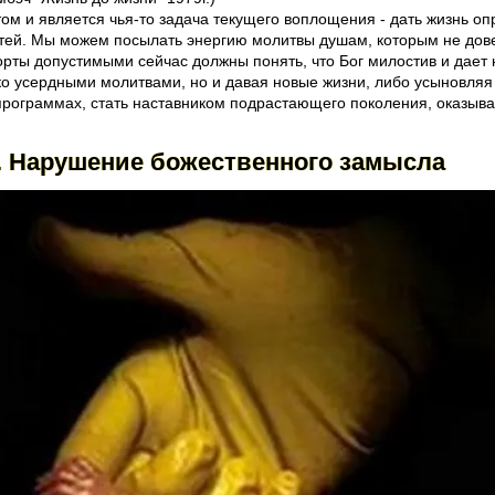
 том и является чья-то задача текущего воплощения - дать жизнь о
етей. Мы можем посылать энергию молитвы душам, которым не дове
борты допустимыми сейчас должны понять, что Бог милостив и дае
ько усердными молитвами, но и давая новые жизни, либо усыновля
программах, стать наставником подрастающего поколения, оказыв
. Нарушение божественного замысла