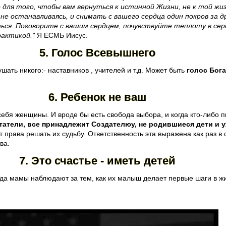
 для того, чтобы вам вернуться к истинной Жизни, не к той жиз
не останавливаясь, и снимать с вашего сердца один покров за д
ться. Поговорите с вашим сердцем, почувствуйте теплоту в се
актикой."
Я ЕСМЬ Иисус.
5. Голос Всевышнего
шать никого:- наставников , учителей и т.д. Может быть
голос Бога
6. Ребенок не ваш
себя женщины. И вроде бы есть свобода выбора, и когда кто-либо п
татели, все принадлежит Создателюу, не родившиеся дети и 
ют права решать их судьбу. Ответственность эта выражена как раз 
ва.
7. Это счастье - иметь детей
гда мамы наблюдают за тем, как их малыш делает первые шаги в ж