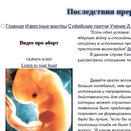
Последствия пре
Главная
Известные мантры
Суфийские притчи
Учение Д
"Есть одно условие
ядерную войну и стихийн
Видео про аборт
отсрочку в исполнении п
престолом милосердия"
В
В данном случае Сен
скачать клип
рассмотрено отношение те
Listen to your heart
Давайте кратко вспо
больше колебаний, чем п
источников и направленн
действенность для обычн
которых может случиться 
появление было предотвр
повлияет на формирование
было бы лучше, "если бы о
поскольку тогда не было 
вопрос: "В каком возраст