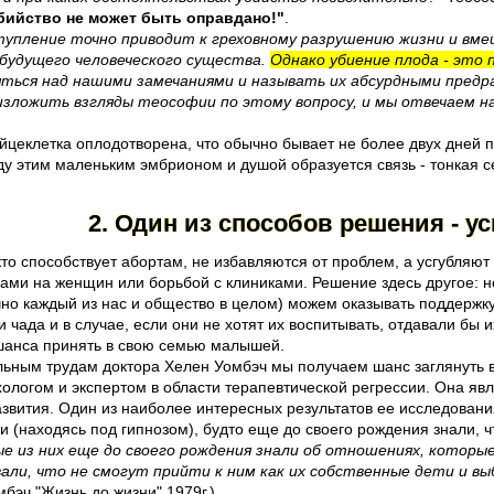
бийство не может быть оправдано!"
.
упление точно приводит к греховному разрушению жизни и вме
 будущего человеческого существа.
Однако убиение плода - это
ться над нашими замечаниями и называть их абсурдными предра
изложить взгляды теософии по этому вопросу, и мы отвечаем на
яйцеклетка оплодотворена, что обычно бывает не более двух дней 
ду этим маленьким эмбрионом и душой образуется связь - тонкая
2. Один из способов решения - 
кто способствует абортам, не избавляются от проблем, а усгубляют
ами на женщин или борьбой с клиниками. Решение здесь другое: н
чно каждый из нас и общество в целом) можем оказывать поддерж
чада и в случае, если они не хотят их воспитывать, отдавали бы и
анса принять в свою семью малышей.
ьным трудам доктора Хелен Уомбэч мы получаем шанс заглянуть в
хологом и экспертом в области терапевтической регрессии. Она я
звития. Один из наиболее интересных результатов ее исследования
 (находясь под гипнозом), будто еще до своего рождения знали, 
е из них еще до своего рождения знали об отношениях, которые
вали, что не смогут прийти к ним как их собственные дети и в
бэч "Жизнь до жизни" 1979г.)