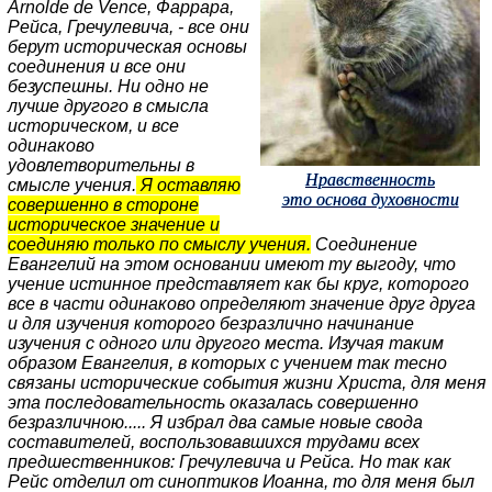
Arnolde de Vence, Фаррара,
Рейса, Гречулевича, - все они
берут историческая основы
соединения и все они
безуспешны. Hи одно не
лучше другого в смысла
историческом, и все
одинаково
удовлетворительны в
Нравственность
смысле учения.
Я оставляю
это основа духовности
совершенно в стороне
историческое значение и
соединяю только по смыслу учения.
Соединение
Евангелий на этом основании имеют ту выгоду, что
учение истинное представляет как бы круг, которого
все в части одинаково определяют значение друг друга
и для изучения которого безразлично начинание
изучения с одного или другого места. Изучая таким
образом Евангелия, в которых с учением так тесно
связаны исторические события жизни Христа, для меня
эта последовательность оказалась совершенно
безразличною..... Я избрал два самые новые свода
составителей, воспользовавшихся трудами всех
предшественников: Гречулевича и Рейса. Но так как
Рейс отделил от синоптиков Иоанна, то для меня был