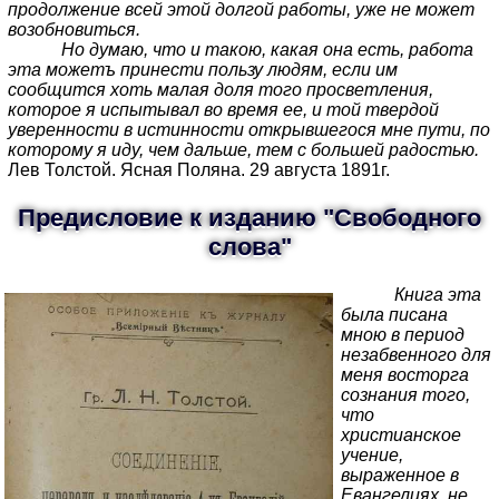
продолжение всей этой долгой работы, уже не может
возобновиться.
Но думаю, что и такою, какая она есть, работа
эта можетъ принести пользу людям, если им
сообщится хоть малая доля того просветления,
которое я испытывал во время ее, и той твердой
уверенности в истинности открывшегося мне пути, по
которому я иду, чем дальше, тем с большей радостью.
Лев Толстой. Ясная Поляна. 29 августа 1891г.
Предисловие к изданию "Свободного
слова"
Книга эта
была писана
мною в период
незабвенного для
меня восторга
сознания того,
что
христианское
учение,
выраженное в
Евангелиях, не