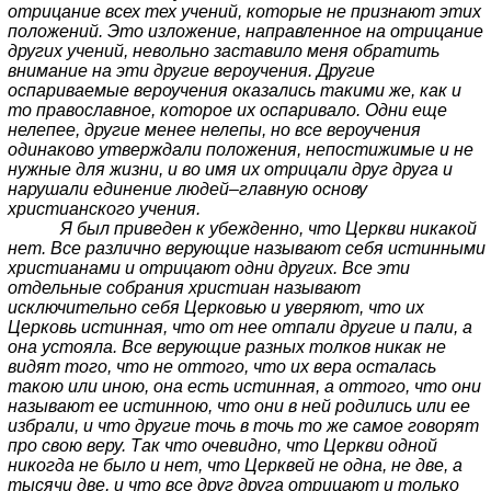
отрицание всех тех учений, которые не признают этих
положений. Это изложение, направленное на отрицание
других учений, невольно заставило меня обратить
внимание на эти другие вероучения. Другие
оспариваемые вероучения оказались такими же, как и
то православное, которое их оспаривало. Одни еще
нелепее, другие менее нелепы, но все вероучения
одинаково утверждали положения, непостижимые и не
нужные для жизни, и во имя их отрицали друг друга и
нарушали единение людей–главную основу
христианского учения.
Я был приведен к убежденно, что Церкви никакой
нет. Все различно верующие называют себя истинными
христианами и отрицают одни других. Все эти
отдельные собрания христиан называют
исключительно себя Церковью и уверяют, что их
Церковь истинная, что от нее отпали другие и пали, а
она устояла. Все верующие разных толков никак не
видят того, что не оттого, что их вера осталась
такою или иною, она есть истинная, а оттого, что они
называют ее истинною, что они в ней родились или ее
избрали, и что другие точь в точь то же самое говорят
про свою веру. Так что очевидно, что Церкви одной
никогда не было и нет, что Церквей не одна, не две, а
тысячи две, и что все друг друга отрицают и только