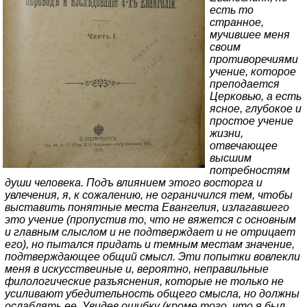
есть то
странное,
мучившее меня
своим
противоречиями
учение, которое
преподается
Церковью, а есть
ясное, глубокое и
простое учение
жизни,
отвечающее
высшим
потребностям
души человека. Подъ влиянием этого восторга и
увлечения, я, к сожалению, не ограничился тем, чтобы
выставить понятные места Евангелия, излагавшего
это учение (пропустив то, что не вяжется с основным
и главным слыслом и не подтверждает и не отрицает
его), но пытался придать и темным местам значение,
подтверждающее общий смысл. Эти попытки вовлекли
меня в искусствеиные и, вероятно, неправильные
филологические разъяснения, которые не только не
усиливают убедительность общего смысла, но должны
ослаблять ее. Увидев ошибку (кроме того, что я был