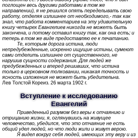
поглощен весь другими работами в том же
направлении), я не решился опять переделывать свою
работу, отделяя излишнее от необходимого,- так как
знал, что работа комментариев на эту удивительную
книгу четырех Евангелиев никогда не можетъ быть
закончена, и потому оставил книгу так, как она есть; и
теперь в том же виде предоставляю ее к печатанию.
Те, которым дорога истина, люди
непредубежденные, искренно ищущие истины, сумеют
сами отделить излишнее от существенного, не
нарушив сущности содержания. Для людей же
предубежденных и вперед решивших, что истина
только в церковном толковании, никакая точность и
ясность изложения не может быть убедительна.
Лев Толстой Кореиз. 26 марта 1902 г.
Вступление к исследованию
Евангелий
Приведенный разумом без веры к отчаянию и
отрицанию жизни, я, оглянувшись на живущее
человечество, убедился, что это отчаяние не есть
общий удел людей, но что люди жили и живут верою.
Я видел вокруг себя людей, имеющих эту веру и из