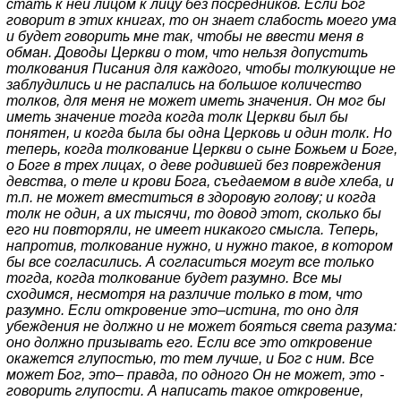
стать к ней лицом к лицу без посредников. Если Бог
говорит в этих книгах, то он знает слабость моего ума
и будет говорить мне так, чтобы не ввести меня в
обман. Доводы Церкви о том, что нельзя допустить
толкования Писания для каждого, чтобы толкующие не
заблудились и не распались на большое количество
толков, для меня не может иметь значения. Он мог бы
иметь значение тогда когда толк Церкви был бы
понятен, и когда была бы одна Церковь и один толк. Но
теперь, когда толкование Церкви о сыне Божьем и Боге,
о Боге в трех лицах, о деве родившей без повреждения
девства, о теле и крови Бога, съедаемом в виде хлеба, и
т.п. не может вместиться в здоровую голову; и когда
толк не один, а их тысячи, то довод этот, сколько бы
его ни повторяли, не имеет никакого смысла. Теперь,
напротив, толкование нужно, и нужно такое, в котором
бы все согласились. А согласиться могут все только
тогда, когда толкование будет разумно. Все мы
сходимся, несмотря на различие только в том, что
разумно. Если откровение это–истина, то оно для
убеждения не должно и не может бояться света разума:
оно должно призывать его. Если все это откровение
окажется глупостью, то тем лучше, и Бог с ним. Все
может Бог, это– правда, по одного Он не может, это -
говорить глупости. А написать такое откровение,