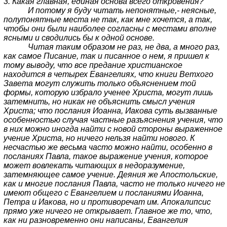
3. Какая главная, единая основа всего откровения?
И потому я буду читать непонятные,- неясные,
полупонятные места не так, как мне хочется, а так,
чтобы они были наиболее согласны с местами вполне
ясными и сводились бы к одной основе.
Читая таким образом не раз, не два, а много раз,
как самое Писание, так и писанное о нем, я пришел к
тому выводу, что все предание христианское
находится в четырех Евангелиях, что книги Ветхого
Завета могут служить только объяснением той
формы, которую избрало ученее Христа, могут лишь
затемнить, но никак не объяснить смысл учения
Христа; что послания Иоанна, Иакова суть вызванные
особенностью случая частные разъяснения учения, что
в них можно иногда найти с новой стороны выраженное
учение Христа, но ничего нельзя найти нового. К
несчастью же весьма часто можно найти, особенно в
посланиях Павла, такое выражение учения, которое
может вовлекать читающих в недоразумение,
затемняющее самое учение. Деяния же Апостольские,
как и многие послания Павла, часто не только ничего не
имеют общего с Евангелием и посланиями Иоанна,
Петра и Иакова, но и противоречат им. Апокалипсис
прямо уже ничего не открывает. Главное же то, что,
как ни разновременно они написаны, Евангелия