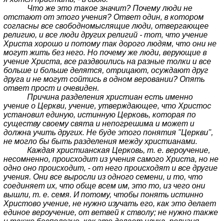
Что же это такое значит? Почему люди не
отстают от этого учения? Ответ один, в котором
согласны все свободномыслящие люди, отвергающее
религию, и все люди других религий - тот, что учение
Христа хорошо и потому так дорого людям, что они не
могут жить без него. Но почему же люди, верующие в
учение Христа, все раздвоились на разные толки и все
больше и больше делятся, отрицают, осуждают друг
друга и не могут сойтись в одном веровании? Опять
ответ прост и очевиден.
Причина разделения христиан есть именно
учение о Церкви, учение, утверждающее, что Христос
установил единую, истинную Церковь, которая по
существу своему свята и непогрешима и может и
должна учить других. Не буде этого понятия "Церкви",
не могло бы быть разделения между христианами.
Каждая христианская Церковь, т. е. вероучение,
несомненно, происходит из учения самого Христа, но не
одно оно происходит, - от него происходят и все другие
учения. Они все выросли из одного семени, и то, что
соединяет их, что обще всем им, это то, из чего они
вышли, т. е. семя. И потому, чтобы понять истинно
Христово учение, не нужно изучать его, как это делает
единое вероучение, от ветвей к стволу; не нужно также