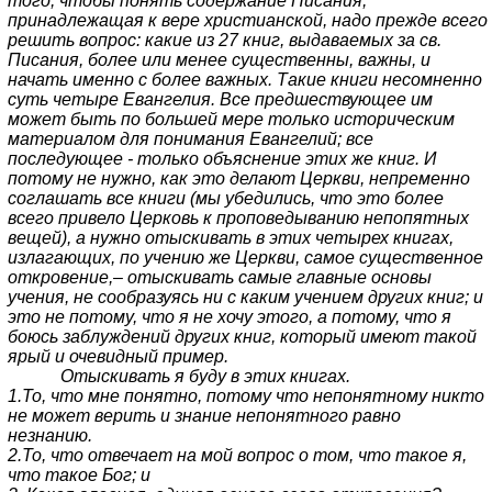
того, чтобы понять содержание Писания,
принадлежащая к вере христианской, надо прежде всего
решить вопрос: какие из 27 книг, выдаваемых за св.
Писания, более или менее существенны, важны, и
начать именно с более важных. Такие книги несомненно
суть четыре Евангелия. Все предшествующее им
может быть по большей мере только историческим
материалом для понимания Евангелий; все
последующее - только объяснение этих же книг. И
потому не нужно, как это делают Церкви, непременно
соглашать все книги (мы убедились, что это более
всего привело Церковь к проповедыванию непопятных
вещей), а нужно отыскивать в этих четырех книгах,
излагающих, по учению же Церкви, самое существенное
откровение,– отыскивать самые главные основы
учения, не сообразуясь ни с каким учением других книг; и
это не потому, что я не хочу этого, а потому, что я
боюсь заблуждений других книг, который имеют такой
ярый и очевидный пример.
Отыскивать я буду в этих книгах.
1.То, что мне понятно, потому что непонятному никто
не может верить и знание непонятного равно
незнанию.
2.То, что отвечает на мой вопрос о том, что такое я,
что такое Бог; и