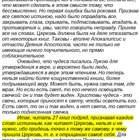
что может сделать в этом смысле тому, что
бессмысленно. Но первая ошибка была роковая. Признав
все святою истиною, надо было оправдать все,
закрывать глаза, скрывать, подтасовывать, впадать в,
противоречия и, увы, часто говорить неправду. Приняв
все на словах, Церковь должна была на деле отказаться
от некоторых книг. Таковы - вполне Апокалипсис и
отчасти Деяния Апостолов, часто не только не
имеющие ничего поучительного, но прямо
соблазнительное.
Очевидно, что чудеса писались Лукою для
утверждения в вере, и вероятно были люди,
утверждавшееся в вере этим чтением. Но теперь
нельзя найти более кощунственной книги, более
подрывающей веру. Может быть, нужна свеча там, гдe
мрак. Но если есть свет, то его нечего освещать
свечкой: он и так будет виден. Христовы чудеса - это
свечи, которые приносят к светy, чтобы осветить его.
Есть свет, то он и так виден, а нет света, то светит
только поднесенная свечка.
Итак, читать 27 книг подряд, признавая каждое
слово истинным, как читает Церковь, нельзя и не
нужно, ибо придешь точно к тому же самому, к чему
пришла Церковь, т. е. к отрицанию самоё себя.
Для