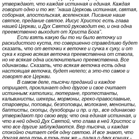
утверждают, что каждая истинная и единая. Каждая
говорит одно и то же: "наша Церковь истинная, святая,
соборная, апостольская, вселенская. Писание наше
святое, предание святое. Иисус Христос есть глава
нашей Церкви, и Дух Святой руководит ею, и она одна
преемственно выходит от Христа Бога".
Если взять какую бы то ни было веточку из
раскидистого куста, то совершенно справедливо будет
сказать, что от веточки к веточке и сучка к суку, и от
сука к корню всякая веточка преемственна от ствола,
но не всякая одна исключительно преемственна. Все
одинаковы. Сказать, что всякая веточка есть одна
настоящая веточка, будет нелепо; а это-то самое и
говорят все Церкви.
В самом деле, тысячи преданий и каждое
отрицает, проклинает одно другое и свое считает
истинным: католики, лютеране, протестанты,
кальвинисты, шекеры, мормоны, греко-православные,
староверы, поповцы, безпоповцы, молокане, менониты,
баптисты, скопцы, духоборцы и пр. и пр., все одинаково
утверждают про свою веру, что она единая истинная, и
что в ней одной Дух Святой, что глава в ней Христос и
что все другие заблуждаются. Вер тысяча, и каждая
спокойно считает себя одну святою. И все знают, что
другая вера точь в точь так же – палка о двух концах -