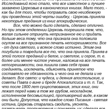
Исследований ясно стало, что все известное и лучшее
захвачено Церковью в канонических книгах. Мало того, -
как бы для того, чтобы поправить свою неизбежную
при проведении этой черты ошибку, - Церковь приняла
некоторые предания из книг апокрифических.
Все, что можно было сделать, сделано отлично.
Но при этом отделении Церковь погрешила тем, что,
желая сильнее отринуть непризнанное ею и придать
больше веса тому, что она признала она положила
огулом на все признанное печать непогрешимости. Все
- от духа святого, и всякое слово истинно. Этим она
погубила и повредила все то, что она приняла. Приняв в
этой полосе преданий и белое, и светлое, и серое, т. е.
более или менее чистое учение, наложив на все печать
непогрешимости, она лишила сама себя права
соединять, исключать, объяснять принятое что
составляло ее обязанность и чего она не делала и не
делает. Все свято: и чудеса, и деяния апостольские, и
советы Павла о вине и бреде Апокалипсиса и т. п. Так,
что после 1800 лет существования, этих книг, они
лежат перед нами в том же грубом, нескладном,
исполненном бессмыслицей, противоречий виде, в каком
они были. Допустив, что каждое слово Писания - святая
истина, Церковь старалась сводить, уяснять,
развязывать противоречия и понимать их; сделала все,