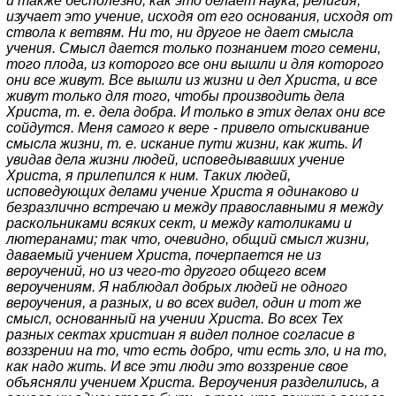
и также бесполезно, как это делает наука, религия,
изучает это учение, исходя от его основания, исходя от
ствола к ветвям. Ни то, ни другое не дает смысла
учения. Смысл дается только познанием того семени,
того плода, из которого все они вышли и для которого
они все живут. Все вышли из жизни и дел Христа, и все
живут только для того, чтобы производить дела
Христа, т. е. дела добра. И только в этих делах они все
сойдутся. Меня самого к вере - привело отыскивание
смысла жизни, т. е. искание пути жизни, как жить. И
увидав дела жизни людей, исповедывавших учение
Христа, я прилепился к ним. Таких людей,
исповедующих делами учение Христа я одинаково и
безразлично встречаю и между православными я между
раскольниками всяких сект, и между католиками и
лютеранами; так что, очевидно, общий смысл жизни,
даваемый учением Христа, почерпается не из
вероучений, но из чего-то другого общего всем
вероучениям. Я наблюдал добрых людей не одного
вероучения, а разных, и во всех видел, один и тот же
смысл, основанный на учении Христа. Во всех Тех
разных сектах христиан я видел полное согласие в
воззрении на то, что есть добро, чти есть зло, и на то,
как надо жить. И все эти люди это воззрение свое
объясняли учением Христа. Вероучения разделились, а