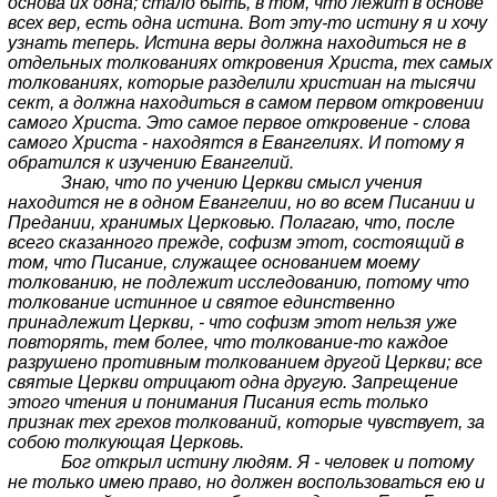
основа их одна; стало быть, в том, что лежит в основе
всех вер, есть одна истина. Вот эту-то истину я и хочу
узнать теперь. Истина веры должна находиться не в
отдельных толкованиях откровения Христа, тех самых
толкованиях, которые разделили христиан на тысячи
сект, а должна находиться в самом первом откровении
самого Христа. Это самое первое откровение - слова
самого Христа - находятся в Евангелиях. И потому я
обратился к изучению Евангелий.
Знаю, что по учению Церкви смысл учения
находится не в одном Евангелии, но во всем Писании и
Предании, хранимых Церковью. Полагаю, что, после
всего сказанного прежде, софизм этот, состоящий в
том, что Писание, служащее основанием моему
толкованию, не подлежит исследованию, потому что
толкование истинное и святое единственно
принадлежит Церкви, - что софизм этот нельзя уже
повторять, тем более, что толкование-то каждое
разрушено противным толкованием другой Церкви; все
святые Церкви отрицают одна другую. Запрещение
этого чтения и понимания Писания есть только
признак тех грехов толкований, которые чувствует, за
собою толкующая Церковь.
Бог открыл истину людям. Я - человек и потому
не только имею право, но должен воспользоваться ею и