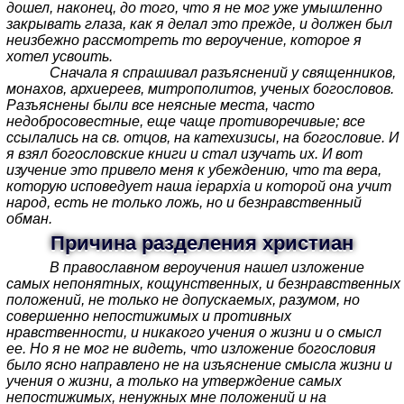
дошел, наконец, до того, что я не мог уже умышленно
закрывать глаза, как я делал это прежде, и должен был
неизбежно рассмотреть то вероучение, которое я
хотел усвоить.
Сначала я спрашивал разъяснений у священников,
монахов, архиереев, митрополитов, ученых богословов.
Разъяснены были все неясные места, часто
недобросовестные, еще чаще противоречивые; все
ссылались на св. отцов, на катехизисы, на богословие. И
я взял богословские книги и стал изучать их. И вот
изучение это привело меня к убеждению, что та вера,
которую исповедует наша iepapxia и которой она учит
народ, есть не только ложь, но и безнравственный
обман.
Причина разделения христиан
В православном вероучения нашел изложение
самых непонятных, кощунственных, и безнравственных
положений, не только не допускаемых, разумом, но
совершенно непостижимых и противных
нравственности, и никакого учения о жизни и о смысл
ее. Но я не мог не видеть, что изложение богословия
было ясно направлено не на изъяснение смысла жизни и
учения о жизни, а только на утверждение самых
непостижимых, ненужных мне положений и на