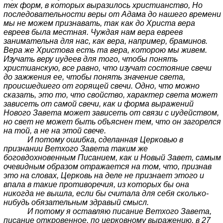
тех форм, в которых выразилось христианство, Но
последовательности веры от Адама до нашего времени
мы не можем признавать, так как до Христа вера
евреев была местная. Чуждая нам вера евреев
занимательна для нас, как вера, например, браминов.
Bеpa же Христова есть та вера, которою мы живем.
Изучать веру иудеев для того, чтобы понять
христианскую, все равно, что изучат состояние свечи
до зажжения ее, чтобы понять значение света,
происшедшего от горящей свечи. Одно, что можно
сказать, это то, что свойство, характер света может
зависеть от самой свечи, как и форма выражений
Нового Завета может зависеть от связи с иудейством,
но свет не может быть объяснен тем, что он загорелся
на той, а не на этой свече.
И потому ошибка, сделанная Церковью в
признании Ветхого Завета таким же
боговдохновенным Писанием, как и Новый Завет, самым
очевидным образом отражается на том, что, признав
это на словах, Церковь на деле не признает этого и
впала в такие противоречия, из которых бы она
никогда не вышла, если бы считала для себя сколько-
нибудь обязательным здравый смысл.
И потому я оставляю писание Ветхого Завета,
писание откровенное, по церковному выражению, в 27