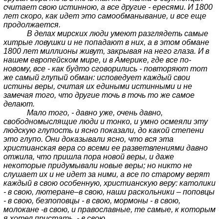
считает свою истинною, а все другие - ересями. И 1800
лет скоро, как идет это самообманывание, и все еще
продолжается.
В делах мирских люди умеют разглядеть самые
хитрые ловушки и не попадают в них, а в этом обмане
1800 лет миллионы живут, закрывая на него глаза. И в
нашем европейском мире, и в Америке, где все по-
новому, все - как будто сговорились - повторяют тот
же самый глупый обман: исповедует каждый свои
истины веры, считая их едиными истинными и не
замечая того, что другие точь в точь то же самое
делают.
Мало того, - давно уже, очень давно,
свободномыслящие люди и тонко, и умно осмеяли эту
людскую глупость и ясно показали, до какой степени
это глупо. Они доказывали ясно, что вся эта
христианская вера со всеми ее разветвлениями давно
отжила, что пришла пора новой веры, и даже
некоторые придумывали новые веры; но никто не
слушает их и не идет за ними, а все по старому верят
каждый в свою особенную, христианскую веру: католики
- в свою, лютеране–в свою, наши раскольники – поповцы
- в свою, безпоповцы - в свою, мормоны - в свою,
молокане -в свою, и православные, те самые, к которым
я хотел пристать, - в свою.