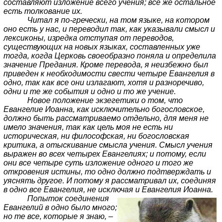
составляют изложение всего учения; все же остальное
есть толкование их.
Читал я по-гречески, на том языке, на котором
оно есть у нас, и переводил так, как указывали смысл и
лексиконы, изредка отступая от переводов,
существующих на новых языках, составленных уже
тогда, когда Церковь своеобразно поняла и определила
значение Предания. Кроме перевода, я неизбежно был
приведен к необходимости свести четыре Евангелия в
одно, так как все они излагают, хотя и разноречиво,
одни и те же события и одно и то же учение.
Новое положение экзегетики о том, что
Евангелие Иоанна, как исключительно богословское,
должно быть рассматриваемо отдельно, для меня не
имело значения, так как цель моя не есть ни
историческая, ни философская, ни богословская
критика, а отыскивание смысла учения. Смысл учения
выражен во всех четырех Евангелиях; и потому, если
они все четыре суть изложение одного и того же
откровения истины, то одно должно подтверждать и
уяснять другое. И потому я рассматривал их, соединяя
в одно все Евангелия, не исключая и Евангелия Иоанна.
Попыток соединения
Евангелий в одно было много;
но те все, которые я знаю, –