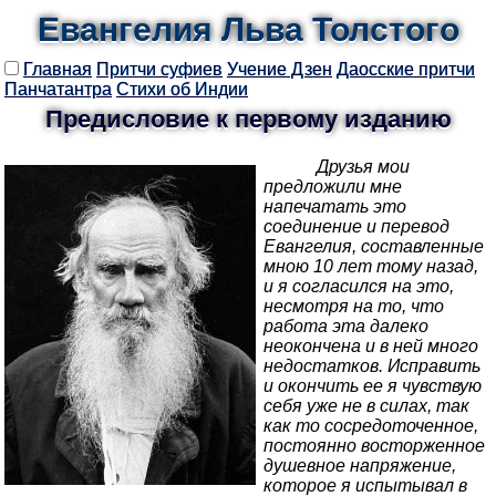
Евангелия Льва Толстого
Главная
Притчи суфиев
Учение Дзен
Даосские притчи
Панчатантра
Стихи об Индии
Предисловие к первому изданию
Друзья мои
предложили мне
напечатать это
соединение и перевод
Евангелия, составленные
мною 10 лет тому назад,
и я согласился на это,
несмотря на то, что
работа эта далеко
неокончена и в ней много
недостатков. Исправить
и окончить ее я чувствую
себя уже не в силах, так
как то сосредоточенное,
постоянно восторженное
душевное напряжение,
которое я испытывал в