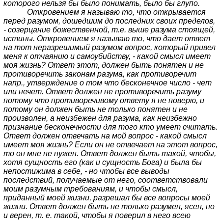
которого нельзя бы было понимать, было бы глупо.
Откровением я называю то, что открывается
перед разумом, дошедшим до последних своих пределов,
- созерцание божественной, т.е. выше разума стоящей,
истины. Откровением я называю то, что дает ответ
на тот неразрешимый разумом вопрос, который привел
меня к отчаянию и самоубийству, - какой смысл имеет
моя жизнь? Ответ этот, должен быть понятен и не
противоречить законам разума, как противоречит
напр., утверждение о том что бесконечное число - чет
или нечет. Ответ должен не противоречить разуму
потому что противоречивому ответу я не поверю, и
потому он должен быть не только понятен и не
произволен, а неизбежен для разума, как неизбежно
признание бесконечности для того кто умеет считать.
Ответ должен отвечать на мой вопрос - какой смысл
имеет моя жизнь? Если он не отвечает на этот вопрос,
то он мне не нужен. Ответ должен быть такой, чтобы,
хотя сущность его (как и сущность Бога) и была бы
непостижима в себе, - но чтобы все выводы
последствий, получаемые от него, соответствовали
моим разумным требованиям, и чтобы смысл,
приданный моей жизни, разрешал бы все вопросы моей
жизни. Ответ должен быть не только разумен, ясен, но
и верен, т. е. такой, чтобы я поверил в него всею