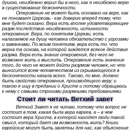
душою, неизбежно верил бы в него, как я неизбежно верю
в существование безконечности.
Откровение не может быть основано на вере, как
ее понимает Церковь - как доверие вперед тому, что
мне будет сказано. Вера есть вполне удовлетворяющее
разум последствие неизбежности, истинности
откровения. Вера, по понятиям Церкви, есть
налагаемое на душу человека обязательство с угрозами
и заманками. По моим понятиям, вера есть то, что
верна та основа, на которой зиждется всякое действие
разума. Вера есть знание откровения, без чего не
возможно жить и мыслить. Откровение есть значение
того, до чего не может дойти разумом человек, но что
выносится всем человечеством из скрывающегося в
бесконечности начала всего. Таково, по мне, должно
быть свойство откровения, производящего веру; и
такою я ищу в предании о Христе и потому обращаюсь
к нему с самыми строгими разумными требованиями.
Стоит ли читать Ветхий завет
Ветхий Завет я не читаю, потому что вопрос не
состоит в том, какая была вера евреев, а – в чем
состоит вера Христа, в которой находят люди такой
смысл, который дает им возможность жить? Книги
еврейские могут быть занятны для нас, как объяснение