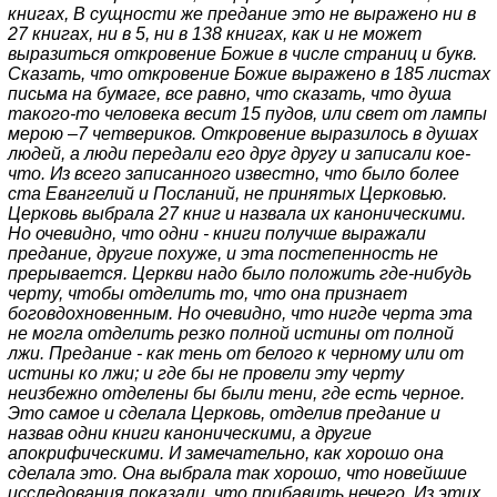
книгах, В сущности же предание это не выражено ни в
27 книгах, ни в 5, ни в 138 книгах, как и не может
выразиться откровение Божие в числе страниц и букв.
Сказать, что откровение Божие выражено в 185 листах
письма на бумаге, все равно, что сказать, что душа
такого-то человека весит 15 пудов, или свет от лампы
мерою –7 четвериков. Откровение выразилось в душах
людей, а люди передали его друг другу и записали кое-
что. Из всего записанного известно, что было более
ста Евангелий и Посланий, не принятых Церковью.
Церковь выбрала 27 книг и назвала их каноническими.
Но очевидно, что одни - книги получше выражали
предание, другие похуже, и эта постепенность не
прерывается. Церкви надо было положить где-нибудь
черту, чтобы отделить то, что она признает
боговдохновенным. Но очевидно, что нигде черта эта
не могла отделить резко полной истины от полной
лжи. Предание - как тень от белого к черному или от
истины ко лжи; и где бы не провели эту черту
неизбежно отделены бы были тени, где есть черное.
Это самое и сделала Церковь, отделив предание и
назвав одни книги каноническими, а другие
апокрифическими. И замечательно, как хорошо она
сделала это. Она выбрала так хорошо, что новейшие
исследования показали, что прибавить нечего. Из этих