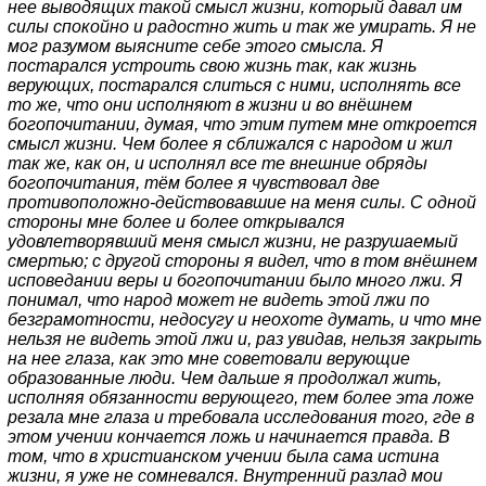
нее выводящих такой смысл жизни, который давал им
силы спокойно и радостно жить и так же умирать. Я не
мог разумом выясните себе этого смысла. Я
постарался устроить свою жизнь так, как жизнь
верующих, постарался слиться с ними, исполнять все
то же, что они исполняют в жизни и во внёшнем
богопочитании, думая, что этим путем мне откроется
смысл жизни. Чем более я сближался с народом и жил
так же, как он, и исполнял все те внешние обряды
богопочитания, тём более я чувствовал две
противоположно-действовавшие на меня силы. С одной
стороны мне более и более открывался
удовлетворявший меня смысл жизни, не разрушаемый
смертью; с другой стороны я видел, что в том внёшнем
исповедании веры и богопочитании было много лжи. Я
понимал, что народ может не видеть этой лжи по
безграмотности, недосугу и неохоте думать, и что мне
нельзя не видеть этой лжи и, раз увидав, нельзя закрыть
на нее глаза, как это мне советовали верующие
образованные люди. Чем дальше я продолжал жить,
исполняя обязанности верующего, тем более эта ложе
резала мне глаза и требовала исследования того, где в
этом учении кончается ложь и начинается правда. В
том, что в христианском учении была сама истина
жизни, я уже не сомневался. Внутренний разлад мои