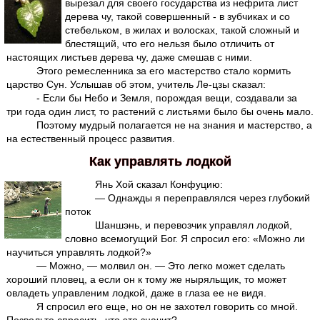
вырезал для своего государства из нефрита лист
дерева чу, такой совершенный - в зубчиках и со
стебельком, в жилах и волосках, такой сложный и
блестящий, что его нельзя было отличить от
настоящих листьев дерева чу, даже смешав с ними.
Этого ремесленника за его мастерство стало кормить
царство Сун. Услышав об этом, учитель Ле-цзы сказал:
- Если бы Небо и Земля, порождая вещи, создавали за
три года один лист, то растений с листьями было бы очень мало.
Поэтому мудрый полагается не на знания и мастерство, а
на естественный процесс развития.
Как управлять лодкой
Янь Хой сказал Конфуцию:
— Однажды я переправлялся через глубокий
поток
Шаншэнь, и перевозчик управлял лодкой,
словно всемогущий Бог. Я спросил его: «Можно ли
научиться управлять лодкой?»
— Можно, — молвил он. — Это легко может сделать
хороший пловец, а если он к тому же ныряльщик, то может
овладеть управленим лодкой, даже в глаза ее не видя.
Я спросил его еще, но он не захотел говорить со мной.