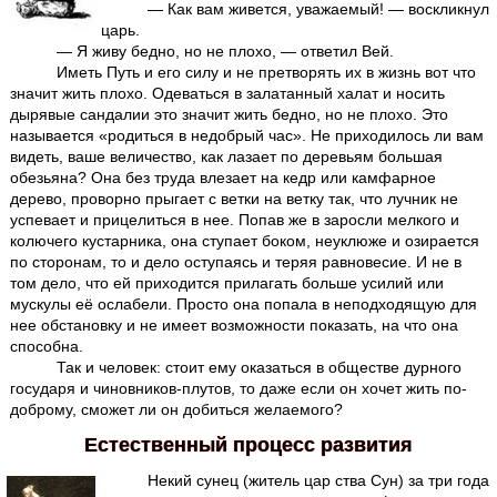
— Как вам живется, уважаемый! — воскликнул
царь.
— Я живу бедно, но не плохо, — ответил Вей.
Иметь Путь и его силу и не претворять их в жизнь вот что
значит жить плохо. Одеваться в залатанный халат и носить
дырявые сандалии это значит жить бедно, но не плохо. Это
называется «родиться в недобрый час». Не приходилось ли вам
видеть, ваше величество, как лазает по деревьям большая
обезьяна? Она без труда влезает на кедр или камфарное
дерево, проворно прыгает с ветки на ветку так, что лучник не
успевает и прицелиться в нее. Попав же в заросли мелкого и
колючего кустарника, она ступает боком, неуклюже и озирается
по сторонам, то и дело оступаясь и теряя равновесие. И не в
том дело, что ей приходится прилагать больше усилий или
мускулы её ослабели. Просто она попала в неподходящую для
нее обстановку и не имеет возможности показать, на что она
способна.
Так и человек: стоит ему оказаться в обществе дурного
государя и чиновников-плутов, то даже если он хочет жить по-
доброму, сможет ли он добиться желаемого?
Естественный процесс развития
Некий сунец (житель цар ства Сун) за три года