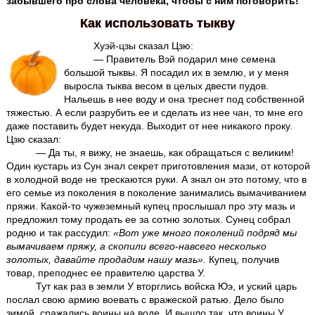
забывшего про слова человека, чтобы с ним поговорить!
Как использовать тыкву
Хуэй-цзы сказал Цзю:
— Правитель Вэй подарил мне семена
большой тыквы. Я посадил их в землю, и у меня
выросла тыква весом в целых двести пудов.
Нальешь в нее воду и она треснет под собственной
тяжестью. А если разрубить ее и сделать из нее чан, то мне его
даже поставить будет некуда. Выходит от нее никакого проку.
Цзю сказал:
— Да ты, я вижу, не знаешь, как обращаться с великим!
Один кустарь из Сун знал секрет приготовления мази, от которой
в холодной воде не трескаются руки. А знал он это потому, что в
его семье из поколения в поколение занимались вымачиванием
пряжи. Какой-то чужеземный купец прослышал про эту мазь и
предложил тому продать ее за сотню золотых. Сунец собрал
родню и так рассудил:
«Вот уже много поколений подряд мы
вымачиваем пряжу, а скопили всего-навсего несколько
золотых, давайте продадим нашу мазь».
Купец, получив
товар, преподнес ее правителю царства У.
Тут как раз в земли У вторглись войска Юэ, и уский царь
послал свою армию воевать с вражеской ратью. Дело было
зимой, сражались воины на воде. И вышло так, что воины У