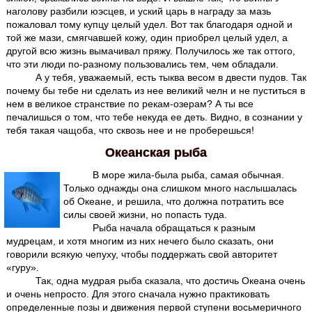
наголову разбили юэсцев, и уский царь в награду за мазь
пожаловал тому купцу целый удел. Вот так благодаря одной и
той же мази, смягчавшей кожу, один приобрел целый удел, а
другой всю жизнь вымачивал пряжу. Получилось же так оттого,
что эти люди по-разному пользовались тем, чем обладали.
А у тебя, уважаемый, есть тыква весом в двести пудов. Так
почему бы тебе ни сделать из нее великий челн и не пуститься в
нем в великое странствие по рекам-озерам? А ты все
печалишься о том, что тебе некуда ее деть. Видно, в сознании у
тебя такая чащоба, что сквозь нее и не проберешься!
Океанская рыба
В море жила-была рыба, самая обычная.
Только однажды она слишком много наслышалась
об Океане, и решила, что должна потратить все
силы своей жизни, но попасть туда.
Рыба начала обращаться к разным
мудрецам, и хотя многим из них нечего было сказать, они
говорили всякую чепуху, чтобы поддержать свой авторитет
«гуру».
Так, одна мудрая рыба сказала, что достичь Океана очень
и очень непросто. Для этого сначала нужно практиковать
определенные позы и движения первой ступени восьмеричного