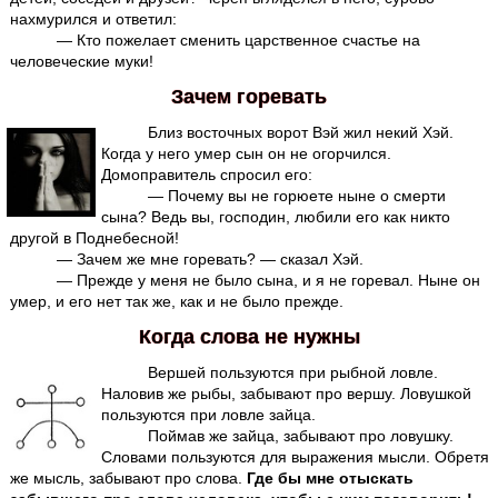
нахмурился и ответил:
— Кто пожелает сменить царственное счастье на
человеческие муки!
Зачем горевать
Близ восточных ворот Вэй жил некий Хэй.
Когда у него умер сын он не огорчился.
Домоправитель спросил его:
— Почему вы не горюете ныне о смерти
сына? Ведь вы, господин, любили его как никто
другой в Поднебесной!
— Зачем же мне горевать? — сказал Хэй.
— Прежде у меня не было сына, и я не горевал. Ныне он
умер, и его нет так же, как и не было прежде.
Когда слова не нужны
Вершей пользуются при рыбной ловле.
Наловив же рыбы, забывают про вершу. Ловушкой
пользуются при ловле зайца.
Поймав же зайца, забывают про ловушку.
Словами пользуются для выражения мысли. Обретя
же мысль, забывают про слова.
Где бы мне отыскать