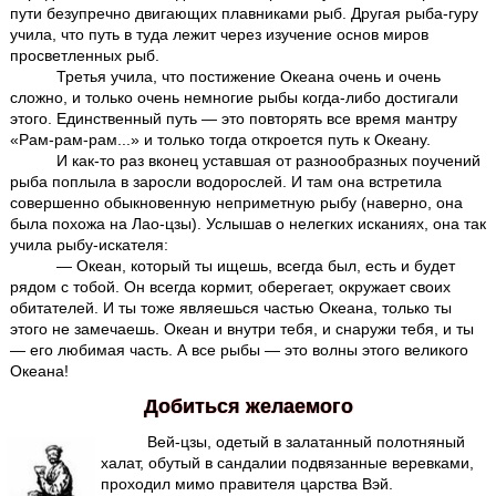
пути безупречно двигающих плавниками рыб. Другая рыба-гуру
учила, что путь в туда лежит через изучение основ миров
просветленных рыб.
Третья учила, что постижение Океана очень и очень
сложно, и только очень немногие рыбы когда-либо достигали
этого. Единственный путь — это повторять все время мантру
«Рам-рам-рам...» и только тогда откроется путь к Океану.
И как-то раз вконец уставшая от разнообразных поучений
рыба поплыла в заросли водорослей. И там она встретила
совершенно обыкновенную неприметную рыбу (наверно, она
была похожа на Лао-цзы). Услышав о нелегких исканиях, она так
учила рыбу-искателя:
— Океан, который ты ищешь, всегда был, есть и будет
рядом с тобой. Он всегда кормит, оберегает, окружает своих
обитателей. И ты тоже являешься частью Океана, только ты
этого не замечаешь. Океан и внутри тебя, и снаружи тебя, и ты
— его любимая часть. А все рыбы — это волны этого великого
Океана!
Добиться желаемого
Вей-цзы, одетый в залатанный полотняный
халат, обутый в сандалии подвязанные веревками,
проходил мимо правителя царства Вэй.