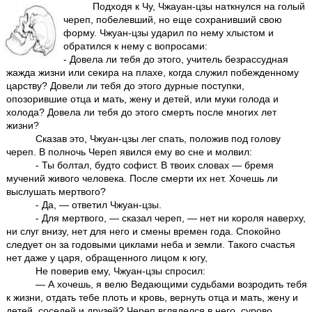
Подходя к Чу, Чжауан-цзы наткнулся на голый
череп, побелевший, но еще сохранивший свою
форму. Чжуан-цзы ударил по нему хлыстом и
обратился к нему с вопросами:
- Довела ли тебя до этого, учитель безрассудная
жажда жизни или секира на плахе, когда служил побежденному
царству? Довели ли тебя до этого дурные поступки,
опозорившие отца и мать, жену и детей, или муки голода и
холода? Довела ли тебя до этого смерть после многих лет
жизни?
Сказав это, Чжуан-цзы лег спать, положив под голову
череп. В полночь Череп явился ему во сне и молвил:
- Ты болтал, будто софист. В твоих словах — бремя
мучений живого человека. После смерти их нет. Хочешь ли
выслушать мертвого?
- Да, — ответил Чжуан-цзы.
- Для мертвого, — сказал череп, — нет ни короля наверху,
ни слуг внизу, нет для него и смены времен года. Спокойно
следует он за годовыми циклами неба и земли. Такого счастья
нет даже у царя, обращенного лицом к югу,
Не поверив ему, Чжуан-цзы спросил:
— А хочешь, я велю Ведающими судьбами возродить тебя
к жизни, отдать тебе плоть и кровь, вернуть отца и мать, жену и
детей, соседей и друзей? Череп вгляделся в него, сурово