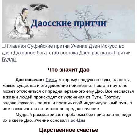
Даосские притчи
Главная
Суфийские притчи
Учение Дзен
Искусство
дзен
Духовное богатство востока
Дзен рассказы
Притчи
Будды
Что значит Дао
Дао означает
Путь
,
которому следуют звезды, планеты,
живые существа и это движение неизменно. Никто и ничто не
может отклониться от предначертанного ему Дао. Все несчастья
в жизни людей происходят от уклонения от Пути. Поэтому
задача каждого - понять и постичь свой индивидуальный путь, в
чем заключается его истинное предназначение.
Мудрый рассматривает проблемы без пристрастия, видя
их в свете Дао. Учение основал
Лао-Цзы
Царственное счастье