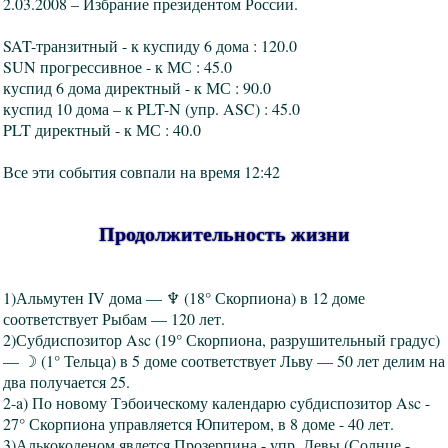
2.03.2008 – Избрание президентом России.
SAT-транзитный - к куспиду 6 дома : 120.0
SUN прогрессивное - к МС : 45.0
куспид 6 дома директный - к МС : 90.0
куспид 10 дома – к PLT-N (упр. ASC) : 45.0
PLT директный - к МС : 40.0
Все эти события совпали на время 12:42
Продолжительность жизни
1)Альмутен IV дома — ♆ (18° Скорпиона) в 12 доме
соответствует Рыбам — 120 лет.
2)Субдиспозитор Asc (19° Скорпиона, разрушительный градус)
— ☽ (1° Тельца) в 5 доме соответствует Льву — 50 лет делим на
два получается 25.
2-a) По новому Тэбоическому календарю cубдиспозитор Asc -
27° Скорпиона управляется Юпитером, в 8 доме - 40 лет.
3)Алькокоденом явлется Прозерпина - упр. Девы (Солнце -