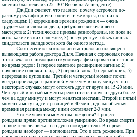
мнений был невелик (25°-30° Весов на Асценденте).
Дж.Дин считает, что главное, почему астрологи по-
разному ректифицируют одни и те же карты, состоит в
следующем: 1) коррекциия времени рождения — очень
трудоемкое и сложное дело, требующее высочайшего
мастерства; 2) технические приемы разнообразны, но пока не
ясно, какие из них надежнее; 3) не существует объективных
свидетельств валидности хотя бы одного метода.
Соотнесению физиологии и астрологии посвящена
выдающаяся работа доктора Диля. Начиная с сороковых годов
этого века он с помощью секундомера фиксировал пять этапов
во время родов: 1) первое заметное расширение вагины; 2)
появление головки плода; 3) первый вдох; 4) первый крик; 5)
перерезание пуповины. Третий и четвертый момент почти
всегда происходят с разницей менее чем в одну минуту, но в
некоторых случаях могут отстоять друг от друга на 15-20 мин.
Четвертый и пятый моменты редко отстоят друг от друга более
чем на одну минуту и могут меняться местами. Второй и пятый
моменты могут идти с разницей в 30 мин., однако обычная
временная разница между ними составляет 2-3 мин.
Что же является моментом рождения? Процесс
рождения прямо противоположен умиранию. Во время смерти
тонкое тело человека - его душа покидает тело. Во время
рождения наоборот — воплощается. Это и есть рождение. При
нормальных родах оно чаще всего случается еще в утробе