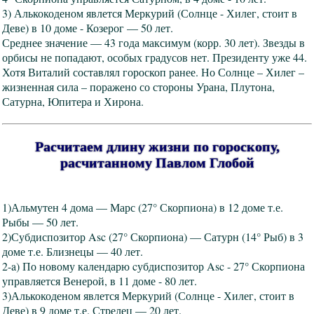
3) Алькокоденом явлется Меркурий (Солнце - Хилег, стоит в
Деве) в 10 доме - Козерог — 50 лет.
Среднее значение — 43 года максимум (корр. 30 лет). Звезды в
орбисы не попадают, особых градусов нет. Президенту уже 44.
Хотя Виталий составлял гороскоп ранее. Но Солнце – Хилег –
жизненная сила – поражено со стороны Урана, Плутона,
Сатурна, Юпитера и Хирона.
Расчитаем длину жизни по гороскопу,
расчитанному Павлом Глобой
1)Альмутен 4 дома — Марс (27° Скорпиона) в 12 доме т.е.
Рыбы — 50 лет.
2)Субдиспозитор Asc (27° Скорпиона) — Сатурн (14° Рыб) в 3
доме т.е. Близнецы — 40 лет.
2-a) По новому календарю cубдиспозитор Asc - 27° Скорпиона
управляется Венерой, в 11 доме - 80 лет.
3)Алькокоденом явлется Меркурий (Солнце - Хилег, стоит в
Деве) в 9 доме т.е. Стрелец — 20 лет.