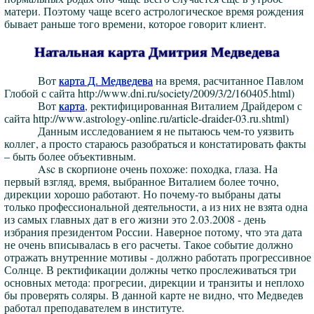
матери. Поэтому чаще всего астрологическое время рождения
бывает раньше того времени, которое говорит клиент.
Натальная карта Дмитрия Медведева
Вот
карта Д. Медведева
на время, расчитанное Павлом
Глобой с сайта http://www.dni.ru/society/2009/3/2/160405.html)
Вот
карта
, ректифицированная Виталием Драйдером с
сайта http://www.astrology-online.ru/article-draider-03.ru.shtml)
Данным исследованием я не пытаюсь чем-то уязвить
коллег, а просто стараюсь разобраться и констатировать факты
– быть более объективным.
Asc в скорпионе очень похоже: походка, глаза. На
первый взгляд, время, выбранное Виталием более точно,
дирекции хорошо работают. Но почему-то выбраны даты
только профессиональной деятельности, а из них не взята одна
из самых главных дат в его жизни это 2.03.2008 - день
избрания президентом России. Наверное потому, что эта дата
не очень вписывалась в его расчеты. Такое событие должно
отражать внутренние мотивы - должно работать прогрессивное
Солнце. В ректификации должны четко прослеживаться три
основных метода: прогресии, дирекции и транзиты и неплохо
бы проверять соляры. В данной карте не видно, что Медведев
работал преподавателем в институте.