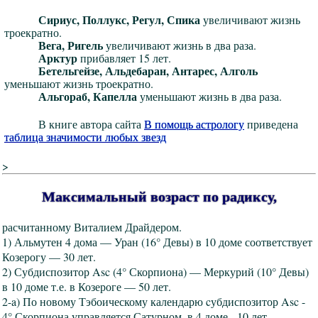
Сириус, Поллукс, Регул, Спика
увеличивают жизнь
троекратно.
Вега, Ригель
увеличивают жизнь в два раза.
Арктур
прибавляет 15 лет.
Бетельгейзе, Альдебаран, Антарес, Алголь
уменьшают жизнь троекратно.
Альгораб, Капелла
уменьшают жизнь в два раза.
В книге автора сайта
В помощь астрологу
приведена
таблица значимости любых звезд
>
Максимальный возраст по радиксу,
расчитанному Виталием Драйдером.
1) Альмутен 4 дома — Уран (16° Девы) в 10 доме соответствует
Козерогу — 30 лет.
2) Субдиспозитор Asc (4° Скорпиона) — Меркурий (10° Девы)
в 10 доме т.е. в Козероге — 50 лет.
2-a) По новому Тэбоическому календарю cубдиспозитор Asc -
4° Скорпиона управляется Сатурном, в 4 доме - 10 лет.