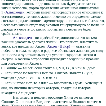
концентрированном виде показано, как будет развиваться
жизнь человека, форма проявления жизненной инициативы;
3)
Алькокоден
, который имеет непосредственное отношение к
естественному течению жизни, именно он определяет самые
светлые, продлевающие, гармонизирующие жизнь события, то,
насколько жизнь будет под охраной генерирующего ее поля, не
дающего умереть, до каких пор магнит смерти не будет
срабатывать.
Алькокоден
- по арабской терминологии это весьма
важный указатель долготы жизни. Это планета, властитель
знака, где находится Хилег.
Хилег (Hyleg)
— название
небесного тела, которое в радиксе обозначает жизненную силу
личности и чувствительно для условий здоровья, жизни и
смерти. Классика астрологии приводит следующие правила
для определения Хилега:
1. Солнце — Хилег, если стоит в I, VII, IX, X или XI доме.
2. Если этого положения нет, то Хилегом является Луна,
стоящая в доме I, VII, IX, X или XI.
3. Если и этого нет, то Хилег — властитель I дома, Асцендент
или, по мнению некоторых авторов, градус, на котором
находится Асцендент.
Например: в некоем гороскопе Хилегом является
Солнце. Оно стоит в Водолее, властителем Водолея является
Уран. Таким образом Уран — алькокоден. Теперь нужно