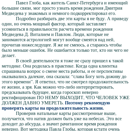
Павел Глоба, как житель Санкт-Петербурга и имеющий
большие связи, мог просто узнать время рождения Дмитрия
Медведева у знакомых и немного подкорректировал его.
Подробно разбирать две эти карты я не буду. А приведу
один, но очень мощный фактор, который заставляет
усомниться в правильности расчета времени рождения
Медведева Д. Виталием и Павлом. Люди, которые не
занимаются астрологией могут вообще смеятся над ней,
прочитав нижеследущее. Я же не смеюсь, а стараюсь чтобы
было меньше ошибок. Не ошибается только тот, кто ни чего не
делает.
В своей деятельности я тоже не сразу пришел к такой
методике. Она родилась в практике. Когда одна клиентка
спрашивала вопрос о смене места работы, и ее перспективы
оказывались далекие, она сказала: “слава Богу хоть доживу до
этого времени”. Я ответил, что не смотрел продолжительность
ее жизни, а зря. Как можно что-либо интерпретировать,
предсказывать будущее, когда гороскоп неверно
ректифицирован ПО НЕМУ ВЫХОДИТ, ЧТО ЧЕЛОВЕК УЖЕ
Поэтому рекомендую
ДОЛЖЕН ДАВНО УМЕРЕТЬ.
проверять карты на продолжительность жизни.
Проверив натальные карты рассмотренные выше,
получается, что натив должен быть уже на небесах. Это все
доходит до абсурда, а значит рачитанное время рождения
неверно. Вот методика Павла Глобы, которая кстати очень