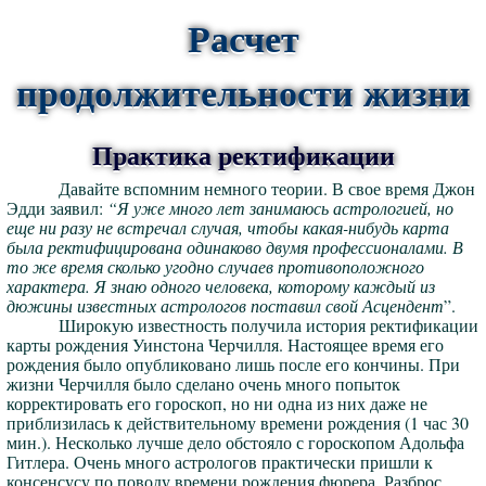
Расчет
продолжительности жизни
Практика ректификации
Давайте вспомним немного теории. В свое время Джон
Эдди заявил:
“Я уже много лет занимаюсь астрологией, но
еще ни разу не встречал случая, чтобы какая-нибудь карта
была ректифицирована одинаково двумя профессионалами. В
то же время сколько угодно случаев противоположного
характера. Я знаю одного человека, которому каждый из
дюжины известных астрологов поставил свой Асцендент
”.
Широкую известность получила история ректификации
карты рождения Уинстона Черчилля. Настоящее время его
рождения было опубликовано лишь после его кончины. При
жизни Черчилля было сделано очень много попыток
корректировать его гороскоп, но ни одна из них даже не
приблизилась к действительному времени рождения (1 час 30
мин.). Несколько лучше дело обстояло с гороскопом Адольфа
Гитлера. Очень много астрологов практически пришли к
консенсусу по поводу времени рождения фюрера. Разброс