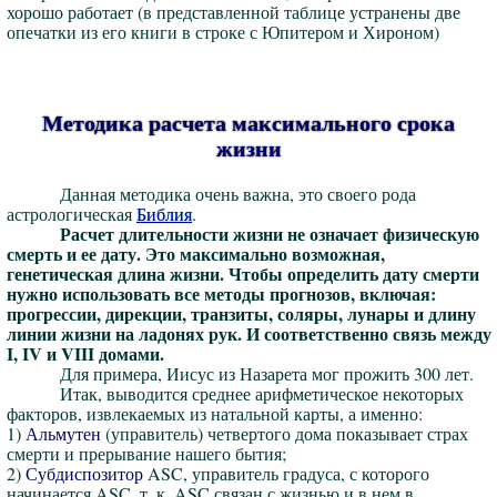
хорошо работает (в представленной таблице устранены две
опечатки из его книги в строке с Юпитером и Хироном)
Методика расчета максимального срока
жизни
Данная методика очень важна, это своего рода
астрологическая
Библия
.
Расчет длительности жизни не означает физическую
смерть и ее дату. Это максимально возможная,
генетическая длина жизни. Чтобы определить дату смерти
нужно использовать все методы прогнозов, включая:
прогрессии, дирекции, транзиты, соляры, лунары и длину
линии жизни на ладонях рук. И соответственно связь между
I, IV и VIII домами.
Для примера, Иисус из Назарета мог прожить 300 лет.
Итак, выводится среднее арифметическое некоторых
факторов, извлекаемых из натальной карты, а именно:
1)
Альмутен
(управитель) четвертого дома показывает страх
смерти и прерывание нашего бытия;
2)
Субдиспозитор
ASC, управитель градуса, с которого
начинается ASC, т. к. ASC связан с жизнью и в нем в