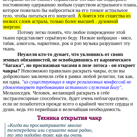
постоянному одержанию любым существом астрального плана,
которое пожелало бы наброситься на его тонкое астральное
тело, чтобы питаться его энергией.
А боятся эти существа из
низких слоев астрала, только более высшей - духовной
энергии.
Потому легко понять, что любое повреждение этой
ткани представляет серьёзную беду. Низкие вибрации - мясо,
табак, алкоголь, наркотики, рок и рэп музыка разрушают эту
ткань.
Неужели кто-то думает, что уклоняясь от своих
земных обязанностей, не освободившись от кармического
"багажа", но просиживая часами в позе лотоса - он откроет
чакры?
Невозможно правильно раскрыть чакры, если вы
добровольно заключили себя в рамки любой религии, так как,
ни одна,
"из существующих в мире религиозных конфессий не
удовлетворяет требованиям истинного служения Богу"
,
Мельхиседек. Человек, желающий раскрыть в себе
экстрасенсорные способности, будет очень неблагоразумен,
если не позаботится прежде всего о крайней чистоте сердца и
души, ведь это первейшая и величайшая необходимость.
Техника открытия чакр
«Когда вы просматриваете многие
телепередачи или слушаете ваше радио,
то это подобно тому, как вы очень