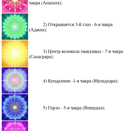
чакра (Анахата);
2) Открывается 3-й глаз - 6-я чакра
(Аджна);
3) Центр колокола (макушка) - 7-я чакра
(Сахасрара);
4) Кундалини -1-я чакра (Муладхара);
5) Горло - 5-я чакра (Вишудха);