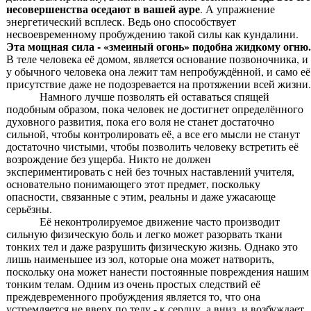
несовершенства оседают в вашей ауре
. А упражнение
энергетический всплеск. Ведь оно способствует
несвоевременному пробуждению такой силы как кундалини.
Эта мощная сила - «змеиный огонь» подобна жидкому огню.
В теле человека её домом, является основание позвоночника, и
у обычного человека она лежит там непробуждённой, и само её
присутствие даже не подозревается на протяжении всей жизни.
Намного лучше позволять ей оставаться спящей
подобным образом, пока человек не достигнет определённого
духовного развития, пока его воля не станет достаточно
сильной, чтобы контролировать её, а все его мысли не станут
достаточно чистыми, чтобы позволить человеку встретить её
возрождение без ущерба. Никто не должен
экспериментировать с ней без точных наставлений учителя,
основательно понимающего этот предмет, поскольку
опасности, связанные с этим, реальны и даже ужасающе
серьёзны.
Её неконтролируемое движение часто производит
сильную физическую боль и легко может разорвать ткани
тонких тел и даже разрушить физическую жизнь. Однако это
лишь наименьшее из зол, которые она может натворить,
поскольку она может нанести постоянные повреждения нашим
тонким телам. Одним из очень простых следствий её
преждевременного пробуждения является то, что она
устремляется не вверх по телу - к сердцу, а вниз, и возбуждает