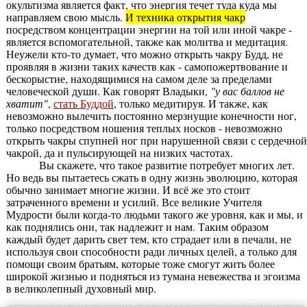
окультизма является факт, что энергия течет туда куда мы
направляем свою мысль.
И техника открытия чакр
посредством концентрации энергии на той или иной чакре -
является вспомогательной, также как молитва и медитация.
Неужели кто-то думает, что можно открыть чакру Будд, не
проявляя в жизни таких качеств как - самопожертвование и
бескорыстие, находящимися на самом деле за пределами
человеческой души. Как говорят Владыки,
"у вас баллов не
хватит"
,
стать Буддой
, только медитируя. И также, как
невозможно вылечить постоянно мерзнущие конечности ног,
только посредством ношения теплых носков - невозможно
открыть чакры спупней ног при нарушенной связи с сердечной
чакрой, да и пульсирующей на низких частотах.
Вы скажете, что такое развитие потребует многих лет.
Но ведь вы пытаетесь сжать в одну жизнь эволюцию, которая
обычно занимает многие жизни. И всё же это стоит
затраченного времени и усилий. Все великие Учителя
Мудрости были когда-то людьми такого же уровня, как и мы, и
как поднялись они, так надлежит и нам. Таким образом
каждый будет дарить свет тем, кто страдает или в печали, не
используя свои способности ради личных целей, а только для
помощи своим братьям, которые тоже смогут жить более
широкой жизнью и подняться из тумана невежества и эгоизма
в великолепный духовный мир.