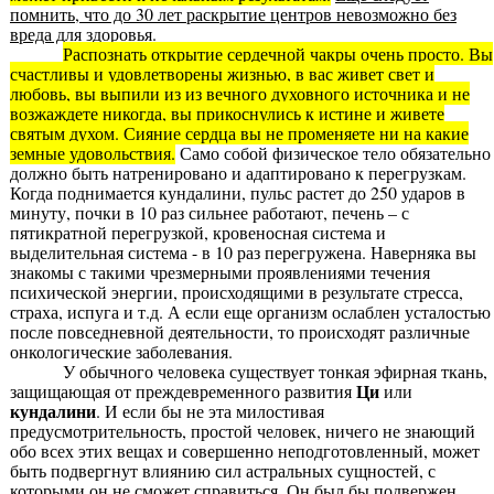
помнить, что до 30 лет раскрытие центров невозможно без
вреда для здоровья.
Распознать открытие сердечной чакры очень просто. Вы
счастливы и удовлетворены жизнью, в вас живет свет и
любовь, вы выпили из из вечного духовного источника и не
возжаждете никогда, вы прикоснулись к истине и живете
святым духом. Сияние сердца вы не променяете ни на какие
земные удовольствия.
Само собой физическое тело обязательно
должно быть натренировано и адаптировано к перегрузкам.
Когда поднимается кундалини, пульс растет до 250 ударов в
минуту, почки в 10 раз сильнее работают, печень – с
пятикратной перегрузкой, кровеносная система и
выделительная система - в 10 раз перегружена. Наверняка вы
знакомы с такими чрезмерными проявлениями течения
психической энергии, происходящими в результате стресса,
страха, испуга и т.д. А если еще организм ослаблен усталостью
после повседневной деятельности, то происходят различные
онкологические заболевания.
У обычного человека существует тонкая эфирная ткань,
Ци
защищающая от преждевременного развития
или
кундалини
. И если бы не эта милостивая
предусмотрительность, простой человек, ничего не знающий
обо всех этих вещах и совершенно неподготовленный, может
быть подвергнут влиянию сил астральных сущностей, с
которыми он не сможет справиться. Он был бы подвержен