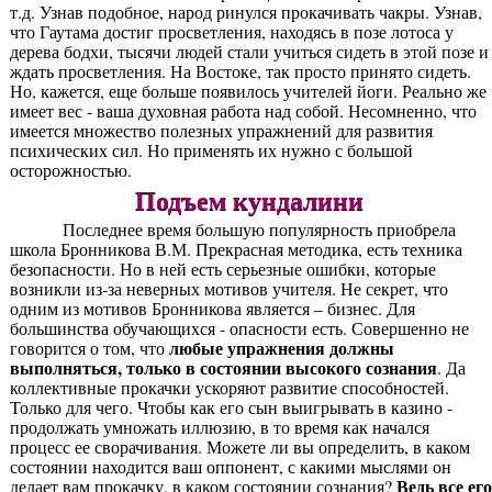
т.д. Узнав подобное, народ ринулся прокачивать чакры. Узнав,
что Гаутама достиг просветления, находясь в позе лотоса у
дерева бодхи, тысячи людей стали учиться сидеть в этой позе и
ждать просветления. На Востоке, так просто принято сидеть.
Но, кажется, еще больше появилось учителей йоги. Реально же
имеет вес - ваша духовная работа над собой. Несомненно, что
имеется множество полезных упражнений для развития
психических сил. Но применять их нужно с большой
осторожностью.
Подъем кундалини
Последнее время большую популярность приобрела
школа Бронникова В.М. Прекрасная методика, есть техника
безопасности. Но в ней есть серьезные ошибки, которые
возникли из-за неверных мотивов учителя. Не секрет, что
одним из мотивов Бронникова является – бизнес. Для
большинства обучающихся - опасности есть. Совершенно не
любые упражнения должны
говорится о том, что
выполняться, только в состоянии высокого сознания
. Да
коллективные прокачки ускоряют развитие способностей.
Только для чего. Чтобы как его сын выигрывать в казино -
продолжать умножать иллюзию, в то время как начался
процесс ее сворачивания. Можете ли вы определить, в каком
состоянии находится ваш оппонент, с какими мыслями он
Ведь все его
делает вам прокачку, в каком состоянии сознания?