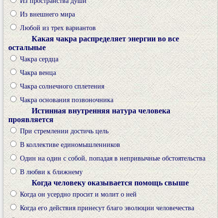
Из пространства души
Из внешнего мира
Любой из трех вариантов
Какая чакра распределяет энергии во все
остальные
Чакра сердца
Чакра венца
Чакра солнечного сплетения
Чакра основания позвоночника
Истинная внутренняя натура человека
проявляется
При стремлении достичь цель
В коллективе единомышленников
Один на один с собой, попадая в непривычные обстоятельства
В любви к ближнему
Когда человеку оказывается помощь свыше
Когда он усердно просит и молит о ней
Когда его действия принесут благо эволюции человечества