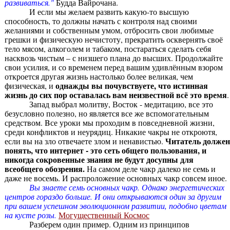
развиваться."
Будда Вайрочана.
И если мы желаем развить какую-то высшую
способность, то должны начать с контроля над своими
желаниями и собственным умом, отбросить свои любимые
грешки и физическую нечистоту, прекратить осквернять своё
тело мясом, алкоголем и табаком, постараться сделать себя
насквозь чистым – с низшего плана до высших. Продолжайте
свои усилия, и со временем перед вашим удивлённым взором
откроется другая жизнь настолько более великая, чем
однажды вы почувствуете, что истинная
физическая, и
жизнь до сих пор оставалась вам неизвестной всё это время
.
Запад выбрал молитву, Восток - медитацию, все это
безусловно полезно, но является все же вспомогательным
средством. Bсе уроки мы проходим в повседневной жизни,
среди конфликтов и неурядиц. Никакие чакры не откроютя,
Читатель должен
если вы на зло отвечаете злом и ненавистью.
понять, что интернет - это сеть общего пользования, и
никогда сокровенные знания не будут досупны для
всеобщего обозрения.
На самом деле чакр далеко не семь и
даже не восемь. И распроложение основных чакр совсем иное.
Вы знаете семь основных чакр. Однако энергетических
центров гораздо больше. И они открываются один за другим
при вашем успешном эволюционном развитии, подобно цветам
на кусте розы.
Могущественный Космос
Разберем один пример. Одним из принципов