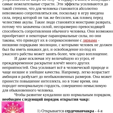
самые нежелательные страсти. Эти эффекты усиливаются до
такой степени, что для человека становится абсолютно
невозможно сопротивляться им, поскольку в игру введена
сила, перед которой он так же бессилен, как пловец перед
челюстями акулы. Такие люди становятся монстрами разврата,
потому что захвачены силой, несоразмерно превосходящей
способность сопротивления обычного человека. Они возможно
приобретают и некоторые паранормальные силы, но они
таковы, что приведут их в соприкосновение с
лярвами
-
низшими порядками эволюции, с которыми человек не должен
был бы иметь никаких дел, и освобождение из-под их
ужасного рабства может занять более, чем одно воплощение.
И даже исключая эту величайшую из угроз, её
преждевременное раскрытие влечёт много других
неприятностей. Она усиливает всё в человеческой природе и
чаще низшие и злейшие качества. Например, легко возрастает
амбиция и разбухает до необыкновенных размеров. Она может
принести повышение интеллекта, но в тоже время, она
породит ненормальную гордость, совершенно немыслимую
для обыкновенного человека.
Чтобы развитие кундалини шло нормальным порядком,
необходим следующий порядок открытия чакр:
сердечнаячакра
1) Открывается
- 4-я