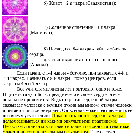
6) Живот - 2-я чакра (Свадхистана);
7) Солнечное сплетение - 3-я чакра
(Манипура);
8) Последняя, 8-я чакра - тайная обитель
сердца,
для снисхождения потока огненного
(Ананда).
Если начать с 1-й чакры - безумие, при закрытых 4-й и
7-й чакрах. Начинать с 8-й чакры - пожар центров, если
закрыты 4-я и 7-я чакры.
Все учителя миллионы лет повторяют одно и тоже.
Ищите истину и Бога, прежде всего в своем сердце, а все
остальное приложится. Ведь открытие сердечной чакры
связывает человека с вечным духовным миром, откуда человек
и питается чистой энергией. Он всегда сможет распределить ее
по своему усмотрению.
Пока не откроется сердечная чакра -
нельзя заниматься ни какими оккультными практиками.
Несоответствие открытия чакр и общей готовности тела тоже
может привести к печальным результатам.
Еще следует