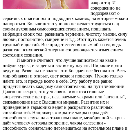
чакр и т.д. И
совершенно не
подозревают о
серьезных опасностях и подводных камнях, на которые можно
напороться. Большинство упорно не желает трудиться над
своим духовным самосовершенствованием, повышать
вибрации своих тел, развивать терпение, чистоту мысли, силу
любви, постоянство, смирение и т.д. Этот путь кажется очень
трудный и долгий. Все придет естественным образом, ведь
развитие психической энергии сопровождается изменением
состояния сознания.
И многие считают, что лучше записаться на какие-
нибудь курсы, и за деньги вас всему научат. Широкие врата
ведут ад. Разве вы не знаете, что Бог дает все бесплатно. Весь
мир обнажен и открыт, свет везде и повсюду. Нужно только
найти его, и прежде всего в себе. Эту работу все равно
придется делать каждому самостоятельно, на пути эволюции.
Далеко не секрет, что у человека имеются силовые
энергетические центры, называемые чакрами или "антенны",
связывающие нас с Высшими мирами. Развитие их и
приведение в гармонию ведет к раскрытию различных
способностей. Например, открытие чакры горла даёт
способность слуха на астральном плане, межбровной чакры -
даёт человеку астральное зрение, чакры селезенки -
способность сознательно перемещаться на астральном плане и