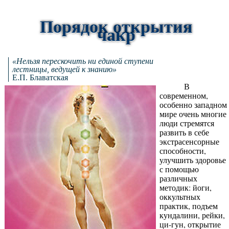
Порядок открытия
чакр
«Нельзя перескочить ни единой ступени
лестницы, ведущей к знанию»
Е.П. Блаватская
В
современном,
особенно западном
мире очень многие
люди стремятся
развить в себе
экстрасенсорные
способности,
улучшить здоровье
с помощью
различных
методик: йоги,
оккультных
практик, подъем
кундалини, рейки,
ци-гун, открытие