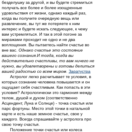
безделушку за другой, и вы будете стремиться
получать все более и более изощренные
удовольствия от жизни, однако каждый раз,
когда вы получите очередную вещь или
развлечение, вы тут же потеряете к ним
интерес и будете искать следующее, к чему
вам устремляться. И так в этой погоне за
миражами проходит не одно и не два
воплощения. Вы пытаетесь найти счастье во
вне вас.
Однако счастье это состояние
вашего сознания.И тогда, когда вы
действительно счастливы, то вам ничего не
нужно, вы удовлетворены и готовы делиться
вашей радостью со всем миром.
Заратустра
Астролог легко расчитывает те условия, в
которых сознание человека повышается и он
ощущает себя счастливым. Как попасть в эти
условия? Астрологически это гармония между
телом, душой и духом (соответственно
Асцендент, Луна и Солнце) - точка счастья или
парс фортуны. Место этой точки в натальной
карте и есть наше земное счастье, свое у
каждого. Всегда спрашивайте у астролога про
свою точку счастья.
Положение точки счастья или колеса