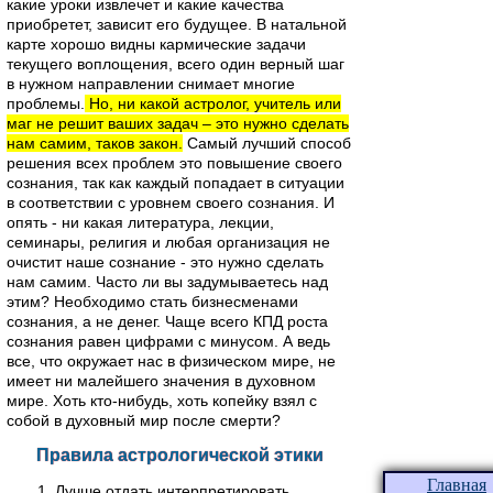
какие уроки извлечет и какие качества
приобретет, зависит его будущее. В натальной
карте хорошо видны кармические задачи
текущего воплощения, всего один верный шаг
в нужном направлении снимает многие
проблемы.
Но, ни какой астролог, учитель или
маг не решит ваших задач – это нужно сделать
нам самим, таков закон.
Самый лучший способ
решения всех проблем это повышение своего
сознания, так как каждый попадает в ситуации
в соответствии с уровнем своего сознания. И
опять - ни какая литература, лекции,
семинары, религия и любая организация не
очистит наше сознание - это нужно сделать
нам самим. Часто ли вы задумываетесь над
этим? Необходимо стать бизнесменами
сознания, а не денег. Чаще всего КПД роста
сознания равен цифрами с минусом. А ведь
все, что окружает нас в физическом мире, не
имеет ни малейшего значения в духовном
мире. Хоть кто-нибудь, хоть копейку взял с
собой в духовный мир после смерти?
Правила астрологической этики
Главная
1. Лучше отдать интерпретировать