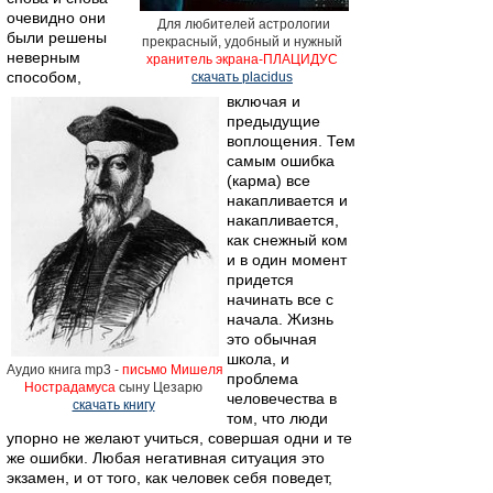
очевидно они
Для любителей астрологии
были решены
прекрасный, удобный и нужный
неверным
хранитель экрана-ПЛАЦИДУС
способом,
скачать placidus
включая и
предыдущие
воплощения. Тем
самым ошибка
(карма) все
накапливается и
накапливается,
как снежный ком
и в один момент
придется
начинать все с
начала. Жизнь
это обычная
школа, и
Аудио книга mp3 -
письмо Мишеля
проблема
Нострадамуса
сыну Цезарю
человечества в
скачать книгу
том, что люди
упорно не желают учиться, совершая одни и те
же ошибки. Любая негативная ситуация это
экзамен, и от того, как человек себя поведет,