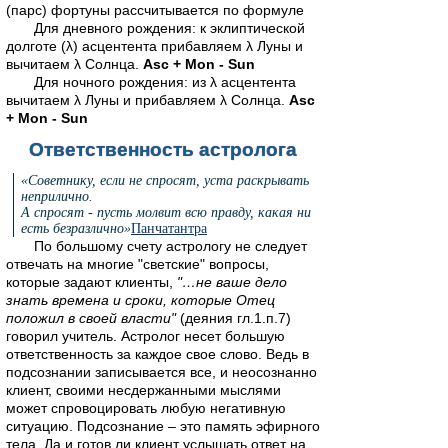
(парс) фортуны рассчитывается по формуле
Для дневного рождения: к эклиптической
долготе (λ) асцентента прибавляем λ Луны и
вычитаем λ Солнца.
Asc + Mon - Sun
Для ночного рождения: из λ асцентента
вычитаем λ Луны и прибавляем λ Солнца.
Asc
+ Mon - Sun
Ответственность астролога
«Советнику, если не спросят, уста раскрывать
неприлично.
А спросят - пусть молвит всю правду, какая ни
есть безразлично»
Панчатантра
По большому счету астрологу не следует
отвечать на многие "светские" вопросы,
которые задают клиенты,
"…не ваше дело
знать времена и сроки, которые Отец
положил в своей власти"
(деяния гл.1.п.7)
говорил учитель. Астролог несет большую
ответственность за каждое свое слово. Ведь в
подсознании записывается все, и неосознанно
клиент, своими несдержанными мыслями
может спровоцировать любую негативную
ситуацию. Подсознание – это память эфирного
тела. Да и готов ли клиент услышать ответ на