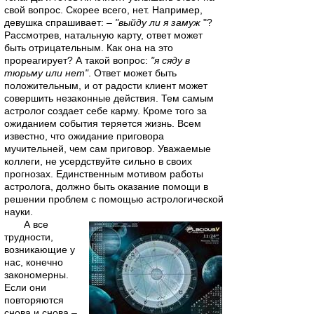
свой вопрос. Скорее всего, нет. Например,
девушка спрашивает:
– "выйду ли я замуж
"?
Рассмотрев, натальную карту, ответ может
быть отрицательным. Как она на это
прореагирует? А такой вопрос:
"я сяду в
тюрьму или нет"
. Ответ может быть
положительным, и от радости клиент может
совершить незаконные действия. Тем самым
астролог создает себе карму. Кроме того за
ожиданием события теряется жизнь. Всем
известно, что ожидание приговора
мучительней, чем сам приговор. Уважаемые
коллеги, не усердствуйте сильно в своих
прогнозах. Единственным мотивом работы
астролога, должно быть оказание помощи в
решении проблем с помощью астрологической
науки.
А все
трудности,
возникающие у
нас, конечно
закономерны.
Если они
повторяются
снова и снова –