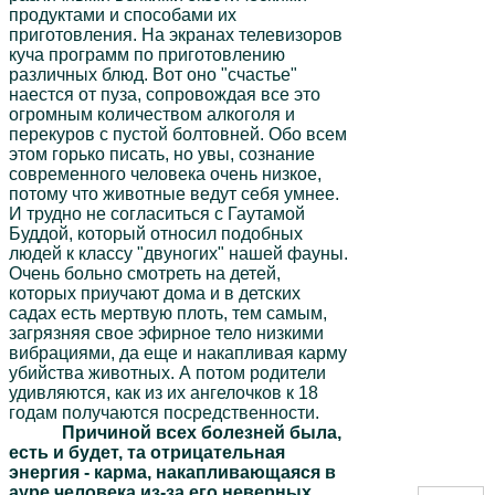
продуктами и способами их
приготовления. На экранах телевизоров
куча программ по приготовлению
различных блюд. Вот оно "счастье"
наестся от пуза, сопровождая все это
огромным количеством алкоголя и
перекуров с пустой болтовней. Обо всем
этом горько писать, но увы, сознание
современного человека очень низкое,
потому что животные ведут себя умнее.
И трудно не согласиться с Гаутамой
Буддой, который относил подобных
людей к классу "двуногих" нашей фауны.
Очень больно смотреть на детей,
которых приучают дома и в детских
садах есть мертвую плоть, тем самым,
загрязняя свое эфирное тело низкими
вибрациями, да еще и накапливая карму
убийства животных. А потом родители
удивляются, как из их ангелочков к 18
годам получаются посредственности.
Причиной всех болезней была,
есть и будет, та отрицательная
энергия - карма, накапливающаяся в
ауре человека из-за его неверных