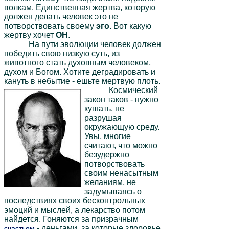
волкам. Единственная жертва, которую
должен делать человек это не
потворствовать своему
эго
. Вот какую
жертву хочет
ОН
.
На пути эволюции человек должен
победить свою низкую суть, из
животного стать духовным человеком,
духом и Богом. Хотите деградировать и
кануть в небытие - ешьте мертвую плоть.
Космический
закон таков - нужно
кушать, не
разрушая
окружающую среду.
Увы, многие
считают, что можно
безудержно
потворствовать
своим ненасытным
желаниям, не
задумываясь о
последствиях своих бесконтрольных
эмоций и мыслей, а лекарство потом
найдется. Гоняются за призрачным
- деньгами, за которые здоровье
счастьем