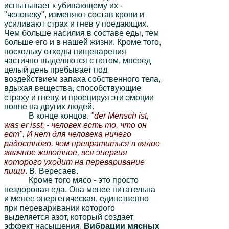
испытывает к убивающему их -
"человеку", изменяют состав крови и
усиливают страх и гнев у поедающих.
Чем больше насилия в составе еды, тем
больше его и в нашей жизни. Кроме того,
поскольку отходы пищеварения
частично выделяются с потом, мясоед
целый день пребывает под
воздействием запаха собственного тела,
вдыхая вещества, способствующие
страху и гневу, и проецируя эти эмоции
вовне на других людей.
В конце концов,
"der Mensch ist,
was er isst, - человек есть то, что он
ест". И нет для человека ничего
радостного, чем превратиться в вялое
жвачное животное, вся энергия
которого уходит на переваривание
пищи
. В. Вересаев.
Кроме того мясо - это просто
нездоровая еда. Она менее питательна
и менее энергетическая, единственно
при переваривании которого
выделяется азот, который создает
эффект насыщения.
Вибрации мясных