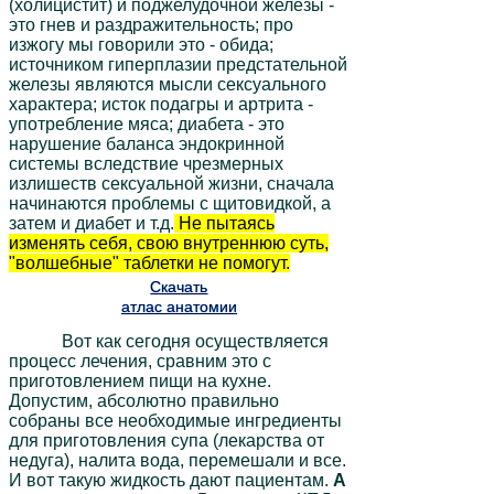
(холицистит) и поджелудочной железы -
это гнев и раздражительность; про
изжогу мы говорили это - обида;
источником гиперплазии предстательной
железы являются мысли сексуального
характера; исток подагры и артрита -
употребление мяса; диабета - это
нарушение баланса эндокринной
системы вследствие чрезмерных
излишеств сексуальной жизни, сначала
начинаются проблемы с щитовидкой, а
затем и диабет и т.д.
Не пытаясь
изменять себя, свою внутреннюю суть,
"волшебные" таблетки не помогут.
Скачать
атлас анатомии
Вот как сегодня осуществляется
процесс лечения, сравним это с
приготовлением пищи на кухне.
Допустим, абсолютно правильно
собраны все необходимые ингредиенты
для приготовления супа (лекарства от
недуга), налита вода, перемешали и все.
И вот такую жидкость дают пациентам.
А