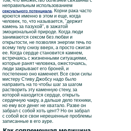
том, что множество болезней связанны с
неправильным использованием
. Корни рака часто
сексуального потенциала
кроются именно в этом и еще, когда
человек, то, что называется, "держит
камень за пазухой", в зажатой
эмоциональной природе. Когда люди
занимаются сексом без любви и
открытости, не позволяя энергии течь по
всему телу снизу вверх, а просто сжигая
ее. Когда сердце становится камнем,
встречаясь с жизненными ситуациями,
которые ранят человека, ожесточаясь,
люди закрывают его броней, и
постепенно оно каменеет. Все свои силы
мистеру Стиву Джобсу надо было
направить на то чтобы шаг за шагом
растворить эту каменную стену, за
которой находится сердце, открыть
сердечную чакру, а дальше дело техники,
но ему все денег не хватало. Разве он
забрал с собой хоть цент? Но он забрал
с собой все свои нерешенные проблемы
записанные в его ауре.
Как современная медицина