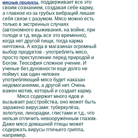
поддерживает все это
мясные продукты,
своим сознанием, создавая себе карму,
а главное из-за грубых вибраций лишая
себя связи с разумом. Мясо можно есть
только в экстренных случаях
(автономного выживания, на войне, при
голоде и т.д. ведь все это временно),
когда нет другой пищи, тогда карма
ничтожна. А когда в магазинах огромный
выбор продуктов - употреблять мясо,
просто преступление перед природой и
Богом. Теософия сложное учение. И
ученые без духовности еще долго не
поймут, как один человек
употребляющий мясо будет наказан
недомоганиями, а другой нет. Очень
важен мотив, который и создает карму.
Мясо содержит много ядов и
вызывает расстройства, оно может быть
заражено вирусами: туберкулёза,
золотухи, лихорадки, глистами и т.д., что
нельзя отличить невооружённым глазом.
Даже мясо домашней птицы может
содержать вирусы птичьего гриппа,
например.