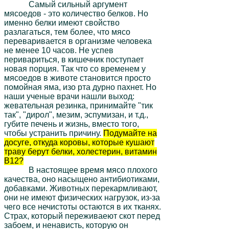
Самый сильный аргумент
мясоедов - это количество белков. Но
именно белки имеют свойство
разлагаться, тем более, что мясо
переваривается в организме человека
не менее 10 часов. Не успев
перивариться, в кишечник поступает
новая порция. Так что со временем у
мясоедов в животе становится просто
помойная яма, изо рта дурно пахнет. Но
наши ученые врачи нашли выход:
жевательная резинка, принимайте "тик
так", "дирол", мезим, эспумизан, и т.д.,
губите печень и жизнь, вместо того,
чтобы устранить причину.
Подумайте на
досуге, откуда коровы, которые кушают
траву берут белки, холестерин, витамин
В12?
В настоящее время мясо плохого
качества, оно насыщено антибиотиками,
добавками. Животных перекармливают,
они не имеют физических нагрузок, из-за
чего все нечистоты остаются в их тканях.
Страх, который переживаеют скот перед
забоем, и ненависть, которую он