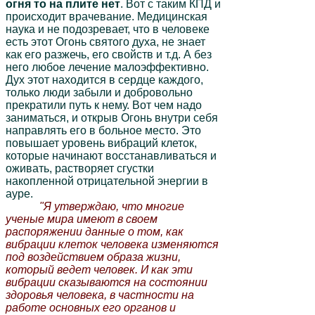
огня то на плите нет
. Вот с таким КПД и
происходит врачевание. Медицинская
наука и не подозревает, что в человеке
есть этот Огонь святого духа, не знает
как его разжечь, его свойств и т.д. А без
него любое лечение малоэффективно.
Дух этот находится в сердце каждого,
только люди забыли и добровольно
прекратили путь к нему. Вот чем надо
заниматься, и открыв Огонь внутри себя
направлять его в больное место. Это
повышает уровень вибраций клеток,
которые начинают восстанавливаться и
оживать, растворяет сгустки
накопленной отрицательной энергии в
ауре.
"Я утверждаю, что многие
ученые мира имеют в своем
распоряжении данные о том, как
вибрации клеток человека изменяются
под воздействием образа жизни,
который ведет человек. И как эти
вибрации сказываются на состоянии
здоровья человека, в частности на
работе основных его органов и