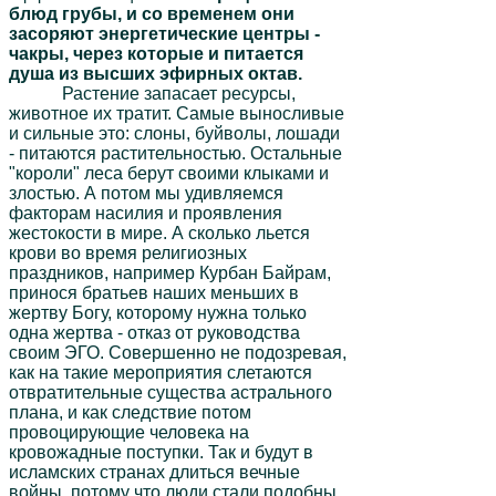
блюд грубы, и со временем они
засоряют энергетические центры -
чакры, через которые и питается
душа из высших эфирных октав.
Растение запасает ресурсы,
животное их тратит. Самые выносливые
и сильные это: слоны, буйволы, лошади
- питаются растительностью. Остальные
"короли" леса берут своими клыками и
злостью. А потом мы удивляемся
факторам насилия и проявления
жестокости в мире. А сколько льется
крови во время религиозных
праздников, например Курбан Байрам,
принося братьев наших меньших в
жертву Богу, которому нужна только
одна жертва - отказ от руководства
своим ЭГО. Совершенно не подозревая,
как на такие мероприятия слетаются
отвратительные существа астрального
плана, и как следствие потом
провоцирующие человека на
кровожадные поступки. Так и будут в
исламских странах длиться вечные
войны, потому что люди стали подобны