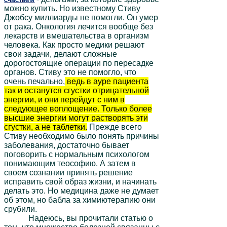
можно купить. Но известному Стиву
Джобсу миллиарды не помогли. Он умер
от рака. Онкология лечится вообще без
лекарств и вмешательства в организм
человека. Как просто медики решают
свои задачи, делают сложные
дорогостоящие операции по пересадке
органов. Стиву это не помогло, что
очень печально,
ведь в ауре пациента
так и останутся сгустки отрицательной
энергии, и они перейдут с ним в
следующее воплощение. Только более
высшие энергии могут растворять эти
сгустки, а не таблетки.
Прежде всего
Стиву необходимо было понять причины
заболевания, достаточно бывает
поговорить с нормальным психологом
понимающим теософию. А затем в
своем сознании принять решение
исправить свой образ жизни, и начинать
делать это. Но медицина даже не думает
об этом, но бабла за химиютерапию они
срубили.
Надеюсь, вы прочитали статью о