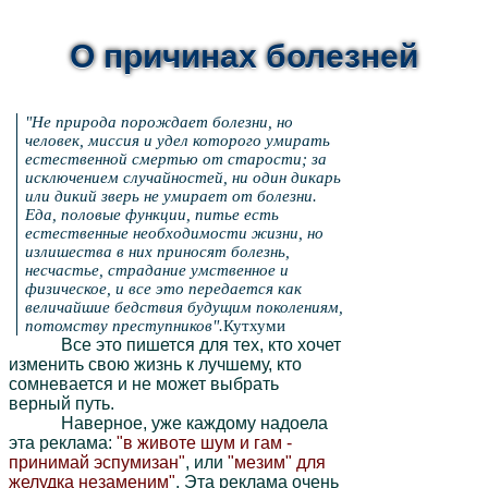
ая
О причинах болезней
ные привычки
акое сон?
"Не природа порождает болезни, но
тные мантры
человек, миссия и удел которого умирать
естественной смертью от старости; за
исключением случайностей, ни один дикарь
или дикий зверь не умирает от болезни.
Еда, половые функции, питье есть
естественные необходимости жизни, но
излишества в них приносят болезнь,
несчастье, страдание умственное и
физическое, и все это передается как
величайшие бедствия будущим поколениям,
потомству преступников".
Кутхуми
Все это пишется для тех, кто хочет
изменить свою жизнь к лучшему, кто
сомневается и не может выбрать
верный путь.
Наверное, уже каждому надоела
эта реклама:
"в животе шум и гам -
принимай эспумизан"
, или
"мезим" для
желудка незаменим"
. Эта реклама очень