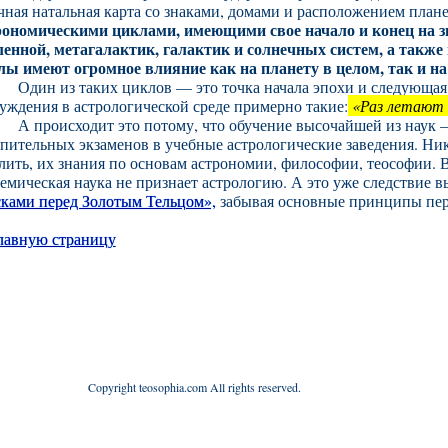
ная натальная карта со знаками, домами и расположением плане
рономическими циклами, имеющими свое начало и конец на з
ленной, метагалактик, галактик и солнечных систем, а также
лы имеют огромное влияние как на планету в целом, так и на
Один из таких циклов — это точка начала эпохи и следующая 
уждения в астрологической среде примерно такие:
«Раз летают с
А происходит это потому, что обучение высочайшей из наук 
пительных экзаменов в учебные астрологические заведения. Ни
ить, их знания по основам астрономии, философии, теософии. 
емическая наука не признает астрологию. А это уже следствие 
сками перед Золотым Тельцом»,
забывая основные принципы пер
лавную страницу
Copyright teosophia.com All rights reserved.