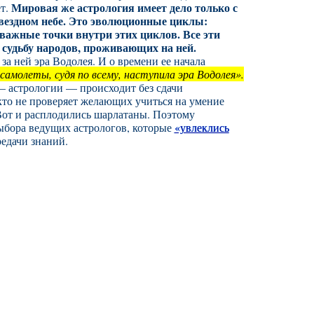
Мировая же астрология имеет дело только с
т.
вездном небе. Это эволюционные циклы:
 важные точки внутри этих циклов. Все эти
 судьбу народов, проживающих на ней.
за ней эра Водолея. И о времени ее начала
амолеты, судя по всему, наступила эра Водолея».
— астрологии — происходит без сдачи
кто не проверяет желающих учиться на умение
Вот и расплодились шарлатаны. Поэтому
выбора ведущих астрологов, которые
«увлеклись
едачи знаний.