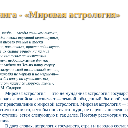
нига - «Мировая астрология»
 звезды… звезды слишком высоки,
для твоих терзаний неотступных,
я твоего унынья и тоски
и, посчастью, просто недоступны.
в их сиянье вечном ни на миг
ое смятенье не коснетсяих.
век, недостижимые для нас,
и глядят на Землю нашу сверху
гаснут в свой назначенный им час,
никогда не меркли и не меркнут—
к бы внизу ни суетились мы,—
и от нашей близорукой тьмы».
 М. Сидоров
Мировая астрология — это не мунданная астрология государст
воде с английского означает — земной, обыденный, бытовой, м
т представление о мировой астрологии. Мировая астрология — э
тически никто, и чтобы понять этот курс, не нарушая последов
 ступень, затем следующую и так далее. Поэтому рассмотрим то,
ниям.
В двух словах, астрология государств, стран и народов состав