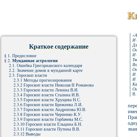
К
«А
И 
Краткое содержание
Дл
Он
§ 1. Предисловие
И 
Мунданная астрология
§ 2.
Тв
2.1. Ошибка Григорианского календаря
Во
2.2. Значение домов в мунданной карте
Он
2.3. Гороскоп власти
И 
2.3.1 Методы прогнозирования
И 
2.3.2 Гороскоп власти Николая II Романова
Ка
2.3.3 Гороскоп власти Ленина В.И.
Он
2.3.4 Гороскоп власти Сталина И.В.
В.
2.3.5 Гороскоп власти Хрущева Н.С.
2.3.6 Гороскоп власти Брежнева Л.И.
пере
2.3.7 Гороскоп власти Андропова Ю.В.
имее
2.3.8 Гороскоп власти Черненко К.У.
Прак
2.3.9 Гороскоп власти Горбачева М.С.
одну
2.3.10 Гороскоп власти Ельцина Б.Н.
зна
2.3.11 Гороскоп власти Путина В.В.
2.3.12 Выводы