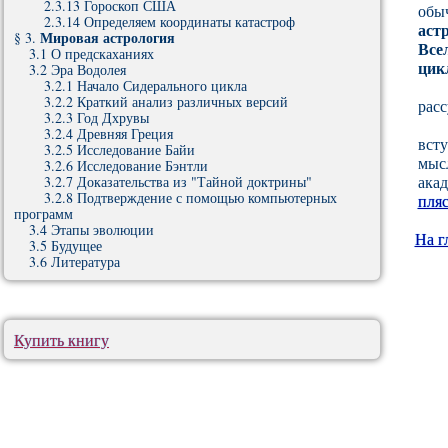
2.3.13 Гороскоп США
обыч
2.3.14 Определяем координаты катастроф
аст
Мировая астрология
§ 3.
Все
3.1 О предскаханиях
цик
3.2 Эра Водолея
3.2.1 Начало Сидерального цикла
3.2.2 Краткий анализ различных версий
расс
3.2.3 Год Дхрувы
3.2.4 Древняя Греция
всту
3.2.5 Исследование Байи
мысл
3.2.6 Исследование Бэнтли
акад
3.2.7 Доказательства из "Тайной доктрины"
3.2.8 Подтверждение с помощью компьютерных
пля
программ
3.4 Этапы эволюции
На г
3.5 Будущее
3.6 Литература
Купить книгу