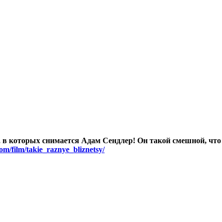
 в которых снимается Адам Сендлер! Он такой смешной, чт
com/film/takie_raznye_bliznetsy/