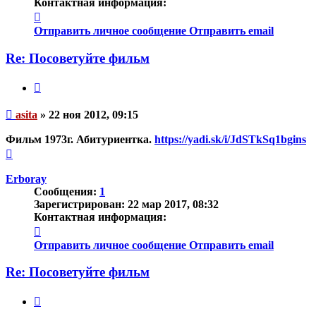
Контактная информация:
Контактная
информация
Отправить личное сообщение
Отправить email
пользователя
asita
Re: Посоветуйте фильм
Цитата
Непрочитанное
asita
»
22 ноя 2012, 09:15
сообщение
Фильм 1973г. Абитуриентка.
https://yadi.sk/i/JdSTkSq1bgins
Вернуться
к
началу
Erboray
Сообщения:
1
Зарегистрирован:
22 мар 2017, 08:32
Контактная информация:
Контактная
информация
Отправить личное сообщение
Отправить email
пользователя
Erboray
Re: Посоветуйте фильм
Цитата