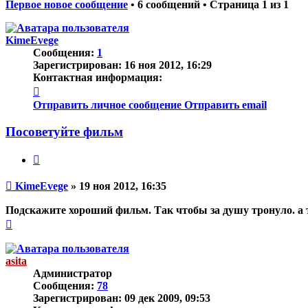
Первое новое сообщение
• 6 сообщений • Страница
1
из
1
KimeEvege
Сообщения:
1
Зарегистрирован:
16 ноя 2012, 16:29
Контактная информация:
Контактная
информация
Отправить личное сообщение
Отправить email
пользователя
KimeEvege
Посоветуйте фильм
Цитата
Непрочитанное
KimeEvege
»
19 ноя 2012, 16:35
сообщение
Подскажите хороший фильм. Так чтобы за душу тронуло. а 
Вернуться
к
началу
asita
Администратор
Сообщения:
78
Зарегистрирован:
09 дек 2009, 09:53