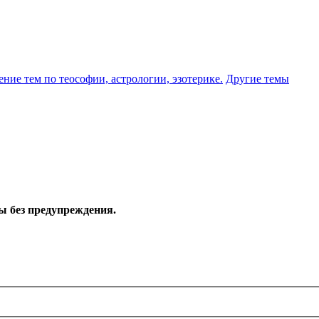
ение тем по теософии, астрологии, эзотерике.
Другие темы
ы без предупреждения.