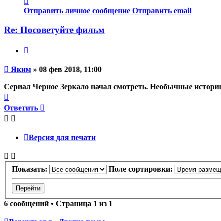
информация
Отправить личное сообщение
Отправить email
пользователя
Яким
Re: Посоветуйте фильм
Цитата
Непрочитанное
Яким
»
08 фев 2018, 11:00
сообщение
Сериал Черное Зеркало начал смотреть. Необычные истории. 
Вернуться
к
Ответить
началу
Версия для печати
Показать:
Поле сортировки:
6 сообщений • Страница
1
из
1