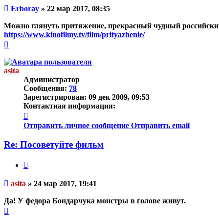
Непрочитанное
Erboray
»
22 мар 2017, 08:35
сообщение
Можно глянуть притяжение, прекрасный чудный российский 
https://www.kinofilmy.tv/film/prityazhenie/
Вернуться
к
началу
asita
Администратор
Сообщения:
78
Зарегистрирован:
09 дек 2009, 09:53
Контактная информация:
Контактная
информация
Отправить личное сообщение
Отправить email
пользователя
asita
Re: Посоветуйте фильм
Цитата
Непрочитанное
asita
»
24 мар 2017, 19:41
сообщение
Да! У федора Бондарчука монстры в голове живут.
Вернуться
к