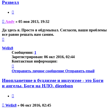
Andy
Розвелл
Цитата
Непрочитанное
Andy
»
05 ноя 2013, 19:32
сообщение
Да здесь я. Просто я обдумывал. Согласен, наши проблемы
все равно решать нам самим.
Вернуться
к
началу
Welix8
Сообщения:
1
Зарегистрирован:
06 окт 2016, 02:44
Контактная информация:
Контактная
информация
Отправить личное сообщение
Отправить email
пользователя
Welix8
Инопланетяне в буддизме и индуизме - это Боги
и ангелы. Боги на НЛО. diezelsun
Цитата
Непрочитанное
Welix8
»
06 окт 2016, 02:45
сообщение