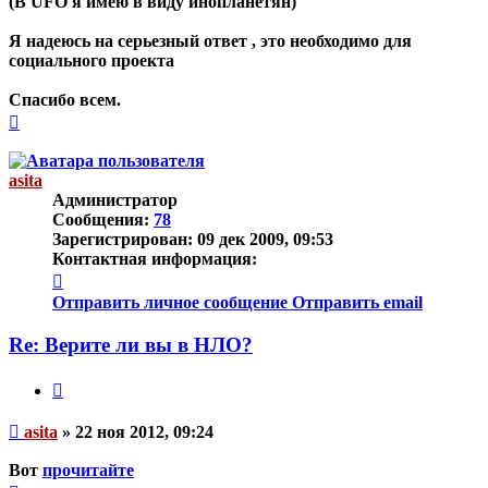
(В UFO я имею в виду инопланетян)
Я надеюсь на серьезный ответ , это необходимо для
социального проекта
Спасибо всем.
Вернуться
к
началу
asita
Администратор
Сообщения:
78
Зарегистрирован:
09 дек 2009, 09:53
Контактная информация:
Контактная
информация
Отправить личное сообщение
Отправить email
пользователя
asita
Re: Верите ли вы в НЛО?
Цитата
Непрочитанное
asita
»
22 ноя 2012, 09:24
сообщение
Вот
прочитайте