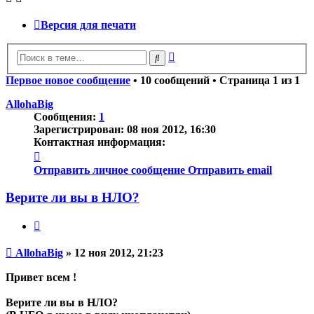
Версия для печати
Расширенный
Поиск
поиск
Первое новое сообщение
• 10 сообщений • Страница
1
из
1
AllohaBig
Сообщения:
1
Зарегистрирован:
08 ноя 2012, 16:30
Контактная информация:
Контактная
информация
Отправить личное сообщение
Отправить email
пользователя
AllohaBig
Верите ли вы в НЛО?
Цитата
Непрочитанное
AllohaBig
»
12 ноя 2012, 21:23
сообщение
Привет всем !
Верите ли вы в НЛО?