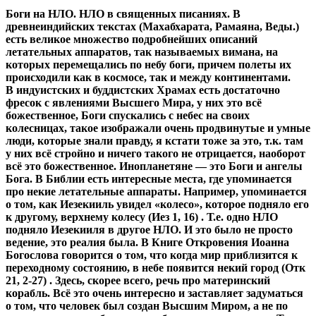
Боги на НЛО. НЛО в священных писаниях. В
древнеиндийских текстах (Махабхарата, Рамаяна, Веды.)
есть великое множество подробнейших описаний
летательных аппаратов, так называемых вимана, на
которых перемещались по небу боги, причем полеты их
происходили как в космосе, так и между континентами.
В индуистских и буддистских Храмах есть достаточно
фресок с явлениями Высшего Мира, у них это всё
божественное, Боги спускались с небес на своих
колесницах, такое изображали очень продвинутые и умные
люди, которые знали правду, я кстати тоже за это, т.к. там
у них всё стройно и ничего такого не отрицается, наоборот
всё это божественное. Инопланетяне — это Боги и ангелы
Бога. В Библии есть интересные места, где упоминается
про некие летательные аппараты. Например, упоминается
о том, как Иезекииль увидел «колесо», которое подняло его
к другому, верхнему колесу (Иез 1, 16) . Т.е. одно НЛО
подняло Иезекииля в другое НЛО. И это было не просто
ведение, это реалия была. В Книге Откровения Иоанна
Богослова говорится о том, что когда мир приблизится к
переходному состоянию, в небе появится некий город (Отк
21, 2-27) . Здесь, скорее всего, речь про материнский
корабль. Всё это очень интересно и заставляет задуматься
о том, что человек был создан Высшим Миром, а не по