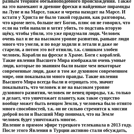
разным теориям обезьяноподобного происхождения. Также
на это намекают и древние фрески и найденные пирамиды
на Луне и на Марсе, также и черепа находят на Марсе. И
кстати у Христа не было такой гордыни, как разговоры,
что кроме него, больше нет Богов, плюс он не говорил, что
если на тебя напали и хотят убить, то подставь вторую
щёку, чтобы убили, это уже придумали люди. Человек
очень пал и не на высоком уровне развития, раньше люди
много что умели, и по воде ходили и летали и даже не
старели, а потом это всё отняли, т.к. слишком злобен
человек. Корабли на фреске в Храме. Боги с кораблей.
Такие явления Высшего Мира изображали очень умные
люди, которые по знаниям были выше чем некоторые
современные люди, даже в том же духовном современном
мире, они показывали много правды. Такие явления
Высшего Мира всегда были и отрицать это, значит
показывать, что человек и не на высоком уровне
духовного развития, человек не венец природы, т.к. только
и делает, что уничтожает планету, как такое существо
вообще может быть венцом Земли, у человека было отнято
много способностей, т.к. он не сильно стремится к миссии
доброй воли и Высший Мир понимал, что на Земле
человек будет уничтожать многое.
Явление в прямом эфире турецкого телеканала в 2013 году.
После этого Явления в Турции активно стали обсуждать,