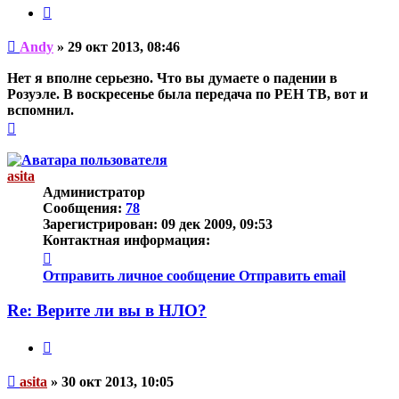
Цитата
Непрочитанное
Andy
»
29 окт 2013, 08:46
сообщение
Нет я вполне серьезно. Что вы думаете о падении в
Розуэле. В воскресенье была передача по РЕН ТВ, вот и
вспомнил.
Вернуться
к
началу
asita
Администратор
Сообщения:
78
Зарегистрирован:
09 дек 2009, 09:53
Контактная информация:
Контактная
информация
Отправить личное сообщение
Отправить email
пользователя
asita
Re: Верите ли вы в НЛО?
Цитата
Непрочитанное
asita
»
30 окт 2013, 10:05
сообщение