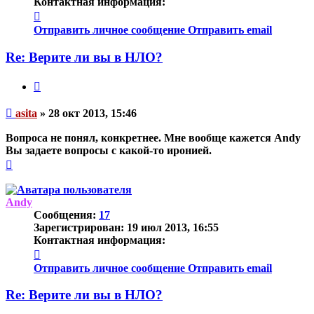
Контактная информация:
Контактная
информация
Отправить личное сообщение
Отправить email
пользователя
asita
Re: Верите ли вы в НЛО?
Цитата
Непрочитанное
asita
»
28 окт 2013, 15:46
сообщение
Вопроса не понял, конкретнее. Мне вообще кажется Andy
Вы задаете вопросы с какой-то иронией.
Вернуться
к
началу
Andy
Сообщения:
17
Зарегистрирован:
19 июл 2013, 16:55
Контактная информация:
Контактная
информация
Отправить личное сообщение
Отправить email
пользователя
Andy
Re: Верите ли вы в НЛО?