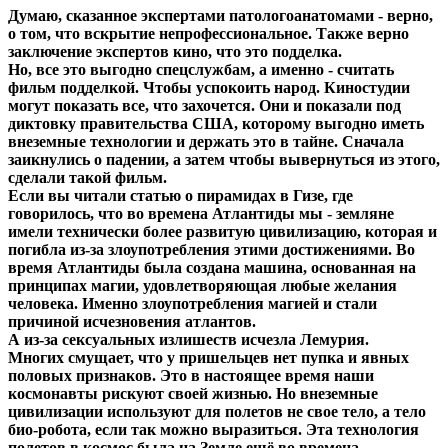
Думаю, сказанное экспертами патологоанатомами - верно,
о том, что вскрытие непрофессиональное. Также верно
заключение экспертов кино, что это подделка.
Но, все это выгодно спецслужбам, а именно -
считать
фильм подделкой
. Чтобы успокоить народ. Киностудии
могут показать все, что захочется. Они и показали под
диктовку правительства США, которому выгодно иметь
внеземные технологии и держать это в тайне. Сначала
заикнулись о падении, а затем чтобы вывернуться из этого,
сделали такой фильм.
Если вы читали статью о пирамидах в Гизе, где
говорилось, что во времена Атлантиды мы - земляне
имели технически более развитую цивилизацию, которая и
погибла из-за злоупотребления этими достижениями. Во
время Атлантиды была создана машина, основанная на
принципах магии, удовлетворяющая любые желания
человека. Именно злоупотребления магией и стали
причиной исчезновения атлантов.
А из-за сексуальных излишеств исчезла Лемурия.
Многих смущает, что у пришельцев нет пупка и явных
половых признаков. Это в настоящее время наши
космонавты рискуют своей жизнью. Но внеземные
цивилизации используют для полетов не свое тело, а тело
био-робота, если так можно выразиться. Эта технология
полетов в космос была на Земле ещё во времена