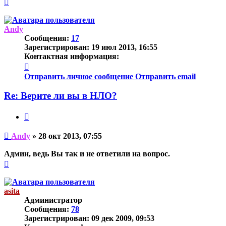
Вернуться
к
началу
Andy
Сообщения:
17
Зарегистрирован:
19 июл 2013, 16:55
Контактная информация:
Контактная
информация
Отправить личное сообщение
Отправить email
пользователя
Andy
Re: Верите ли вы в НЛО?
Цитата
Непрочитанное
Andy
»
28 окт 2013, 07:55
сообщение
Админ, ведь Вы так и не ответили на вопрос.
Вернуться
к
началу
asita
Администратор
Сообщения:
78
Зарегистрирован:
09 дек 2009, 09:53