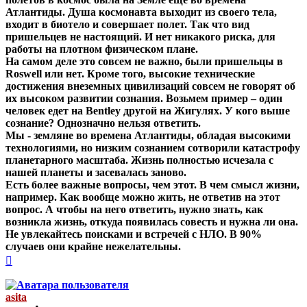
Атлантиды. Душа космонавта выходит из своего тела,
входит в биотело и совершает полет. Так что вид
пришельцев не настоящий. И нет никакого риска, для
работы на плотном физическом плане.
На самом деле это совсем не важно, были пришельцы в
Roswell или нет. Кроме того, высокие технические
достижения внеземных цивилизаций совсем не говорят об
их высоком развитии сознания. Возьмем пример – один
человек едет на Bentley другой на Жигулях. У кого выше
сознание? Однозначно нельзя ответить.
Мы - земляне во времена Атлантиды, обладая высокими
технологиями, но низким сознанием сотворили катастрофу
планетарного масштаба. Жизнь полностью исчезала с
нашей планеты и засевалась заново.
Есть более важные вопросы, чем этот. В чем смысл жизни,
например. Как вообще можно жить, не ответив на этот
вопрос. А чтобы на него ответить, нужно знать, как
возникла жизнь, откуда появилась совесть и нужна ли она.
Не увлекайтесь поисками и встречей с НЛО. В 90%
случаев они крайне нежелательны.
Вернуться
к
началу
asita