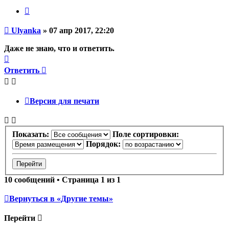
Цитата
Непрочитанное
Ulyanka
»
07 апр 2017, 22:20
сообщение
Даже не знаю, что и ответить.
Вернуться
к
Ответить
началу
Версия для печати
Показать:
Поле сортировки:
Порядок:
10 сообщений • Страница
1
из
1
Вернуться в «Другие темы»
Перейти