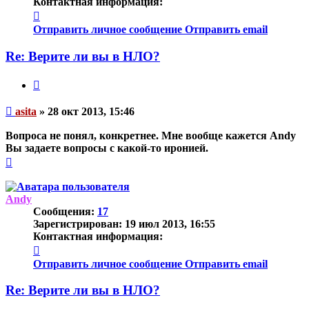
Контактная информация:
Контактная
информация
Отправить личное сообщение
Отправить email
пользователя
asita
Re: Верите ли вы в НЛО?
Цитата
Непрочитанное
asita
»
28 окт 2013, 15:46
сообщение
Вопроса не понял, конкретнее. Мне вообще кажется Andy
Вы задаете вопросы с какой-то иронией.
Вернуться
к
началу
Andy
Сообщения:
17
Зарегистрирован:
19 июл 2013, 16:55
Контактная информация:
Контактная
информация
Отправить личное сообщение
Отправить email
пользователя
Andy
Re: Верите ли вы в НЛО?