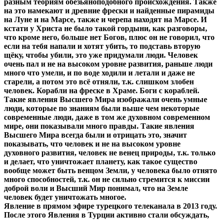
разным теориям обезьяноподобного происхождения. Также
на это намекают и древние фрески и найденные пирамиды
на Луне и на Марсе, также и черепа находят на Марсе. И
кстати у Христа не было такой гордыни, как разговоры,
что кроме него, больше нет Богов, плюс он не говорил, что
если на тебя напали и хотят убить, то подставь вторую
щёку, чтобы убили, это уже придумали люди. Человек
очень пал и не на высоком уровне развития, раньше люди
много что умели, и по воде ходили и летали и даже не
старели, а потом это всё отняли, т.к. слишком злобен
человек. Корабли на фреске в Храме. Боги с кораблей.
Такие явления Высшего Мира изображали очень умные
люди, которые по знаниям были выше чем некоторые
современные люди, даже в том же духовном современном
мире, они показывали много правды. Такие явления
Высшего Мира всегда были и отрицать это, значит
показывать, что человек и не на высоком уровне
духовного развития, человек не венец природы, т.к. только
и делает, что уничтожает планету, как такое существо
вообще может быть венцом Земли, у человека было отнято
много способностей, т.к. он не сильно стремится к миссии
доброй воли и Высший Мир понимал, что на Земле
человек будет уничтожать многое.
Явление в прямом эфире турецкого телеканала в 2013 году.
После этого Явления в Турции активно стали обсуждать,