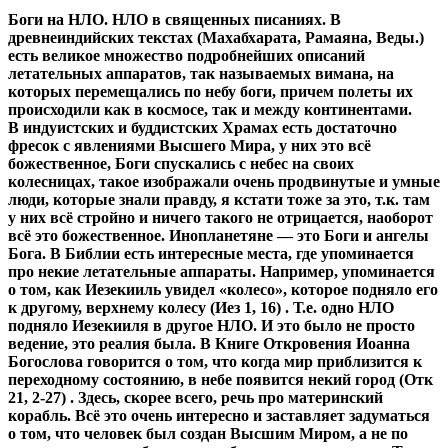
Боги на НЛО. НЛО в священных писаниях. В
древнеиндийских текстах (Махабхарата, Рамаяна, Веды.)
есть великое множество подробнейших описаний
летательных аппаратов, так называемых вимана, на
которых перемещались по небу боги, причем полеты их
происходили как в космосе, так и между континентами.
В индуистских и буддистских Храмах есть достаточно
фресок с явлениями Высшего Мира, у них это всё
божественное, Боги спускались с небес на своих
колесницах, такое изображали очень продвинутые и умные
люди, которые знали правду, я кстати тоже за это, т.к. там
у них всё стройно и ничего такого не отрицается, наоборот
всё это божественное. Инопланетяне — это Боги и ангелы
Бога. В Библии есть интересные места, где упоминается
про некие летательные аппараты. Например, упоминается
о том, как Иезекииль увидел «колесо», которое подняло его
к другому, верхнему колесу (Иез 1, 16) . Т.е. одно НЛО
подняло Иезекииля в другое НЛО. И это было не просто
ведение, это реалия была. В Книге Откровения Иоанна
Богослова говорится о том, что когда мир приблизится к
переходному состоянию, в небе появится некий город (Отк
21, 2-27) . Здесь, скорее всего, речь про материнский
корабль. Всё это очень интересно и заставляет задуматься
о том, что человек был создан Высшим Миром, а не по