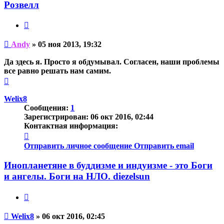
Andy
Розвелл
Цитата
Непрочитанное
Andy
»
05 ноя 2013, 19:32
сообщение
Да здесь я. Просто я обдумывал. Согласен, наши проблемы
все равно решать нам самим.
Вернуться
к
началу
Welix8
Сообщения:
1
Зарегистрирован:
06 окт 2016, 02:44
Контактная информация:
Контактная
информация
Отправить личное сообщение
Отправить email
пользователя
Welix8
Инопланетяне в буддизме и индуизме - это Боги
и ангелы. Боги на НЛО. diezelsun
Цитата
Непрочитанное
Welix8
»
06 окт 2016, 02:45
сообщение