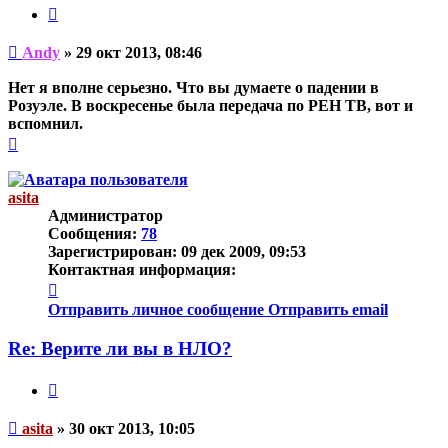
Цитата
Непрочитанное
Andy
»
29 окт 2013, 08:46
сообщение
Нет я вполне серьезно. Что вы думаете о падении в
Розуэле. В воскресенье была передача по РЕН ТВ, вот и
вспомнил.
Вернуться
к
началу
asita
Администратор
Сообщения:
78
Зарегистрирован:
09 дек 2009, 09:53
Контактная информация:
Контактная
информация
Отправить личное сообщение
Отправить email
пользователя
asita
Re: Верите ли вы в НЛО?
Цитата
Непрочитанное
asita
»
30 окт 2013, 10:05
сообщение