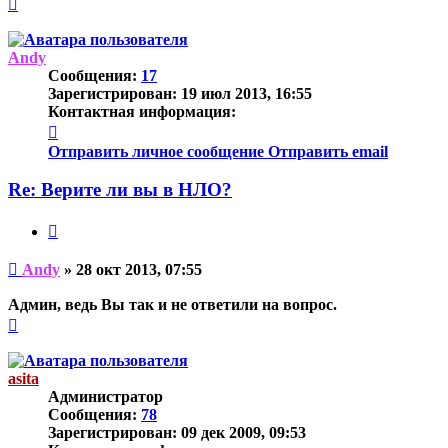
Вернуться
к
началу
Andy
Сообщения:
17
Зарегистрирован:
19 июл 2013, 16:55
Контактная информация:
Контактная
информация
Отправить личное сообщение
Отправить email
пользователя
Andy
Re: Верите ли вы в НЛО?
Цитата
Непрочитанное
Andy
»
28 окт 2013, 07:55
сообщение
Админ, ведь Вы так и не ответили на вопрос.
Вернуться
к
началу
asita
Администратор
Сообщения:
78
Зарегистрирован:
09 дек 2009, 09:53