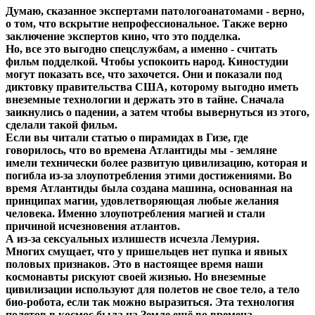
Думаю, сказанное экспертами патологоанатомами - верно,
о том, что вскрытие непрофессиональное. Также верно
заключение экспертов кино, что это подделка.
Но, все это выгодно спецслужбам, а именно -
считать
фильм подделкой
. Чтобы успокоить народ. Киностудии
могут показать все, что захочется. Они и показали под
диктовку правительства США, которому выгодно иметь
внеземные технологии и держать это в тайне. Сначала
заикнулись о падении, а затем чтобы вывернуться из этого,
сделали такой фильм.
Если вы читали статью о пирамидах в Гизе, где
говорилось, что во времена Атлантиды мы - земляне
имели технически более развитую цивилизацию, которая и
погибла из-за злоупотребления этими достижениями. Во
время Атлантиды была создана машина, основанная на
принципах магии, удовлетворяющая любые желания
человека. Именно злоупотребления магией и стали
причиной исчезновения атлантов.
А из-за сексуальных излишеств исчезла Лемурия.
Многих смущает, что у пришельцев нет пупка и явных
половых признаков. Это в настоящее время наши
космонавты рискуют своей жизнью. Но внеземные
цивилизации используют для полетов не свое тело, а тело
био-робота, если так можно выразиться. Эта технология
полетов в космос была на Земле ещё во времена