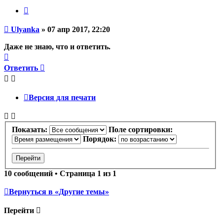
Цитата
Непрочитанное
Ulyanka
»
07 апр 2017, 22:20
сообщение
Даже не знаю, что и ответить.
Вернуться
к
Ответить
началу
Версия для печати
Показать:
Поле сортировки:
Порядок:
10 сообщений • Страница
1
из
1
Вернуться в «Другие темы»
Перейти