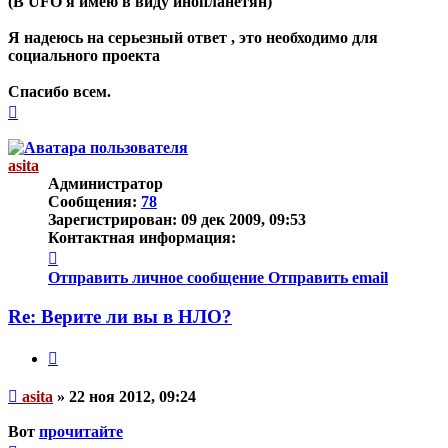
(В UFO я имею в виду инопланетян)
Я надеюсь на серьезный ответ , это необходимо для
социального проекта
Спасибо всем.
Вернуться
к
началу
asita
Администратор
Сообщения:
78
Зарегистрирован:
09 дек 2009, 09:53
Контактная информация:
Контактная
информация
Отправить личное сообщение
Отправить email
пользователя
asita
Re: Верите ли вы в НЛО?
Цитата
Непрочитанное
asita
»
22 ноя 2012, 09:24
сообщение
Вот
прочитайте