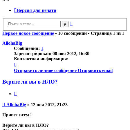
Версия для печати
Расширенный
Поиск
поиск
Первое новое сообщение
• 10 сообщений • Страница
1
из
1
AllohaBig
Сообщения:
1
Зарегистрирован:
08 ноя 2012, 16:30
Контактная информация:
Контактная
информация
Отправить личное сообщение
Отправить email
пользователя
AllohaBig
Верите ли вы в НЛО?
Цитата
Непрочитанное
AllohaBig
»
12 ноя 2012, 21:23
сообщение
Привет всем !
Верите ли вы в НЛО?