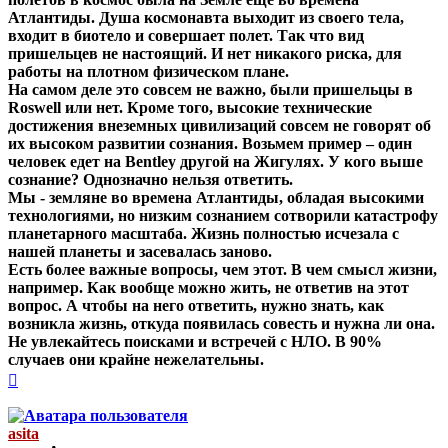
Атлантиды. Душа космонавта выходит из своего тела,
входит в биотело и совершает полет. Так что вид
пришельцев не настоящий. И нет никакого риска, для
работы на плотном физическом плане.
На самом деле это совсем не важно, были пришельцы в
Roswell или нет. Кроме того, высокие технические
достижения внеземных цивилизаций совсем не говорят об
их высоком развитии сознания. Возьмем пример – один
человек едет на Bentley другой на Жигулях. У кого выше
сознание? Однозначно нельзя ответить.
Мы - земляне во времена Атлантиды, обладая высокими
технологиями, но низким сознанием сотворили катастрофу
планетарного масштаба. Жизнь полностью исчезала с
нашей планеты и засевалась заново.
Есть более важные вопросы, чем этот. В чем смысл жизни,
например. Как вообще можно жить, не ответив на этот
вопрос. А чтобы на него ответить, нужно знать, как
возникла жизнь, откуда появилась совесть и нужна ли она.
Не увлекайтесь поисками и встречей с НЛО. В 90%
случаев они крайне нежелательны.
Вернуться
к
началу
asita