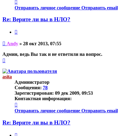
Контактная
информация
Отправить личное сообщение
Отправить email
пользователя
Andy
Re: Верите ли вы в НЛО?
Цитата
Непрочитанное
Andy
»
28 окт 2013, 07:55
сообщение
Админ, ведь Вы так и не ответили на вопрос.
Вернуться
к
началу
asita
Администратор
Сообщения:
78
Зарегистрирован:
09 дек 2009, 09:53
Контактная информация:
Контактная
информация
Отправить личное сообщение
Отправить email
пользователя
asita
Re: Верите ли вы в НЛО?
Цитата