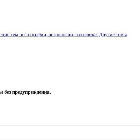
ение тем по теософии, астрологии, эзотерике.
Другие темы
ы без предупреждения.