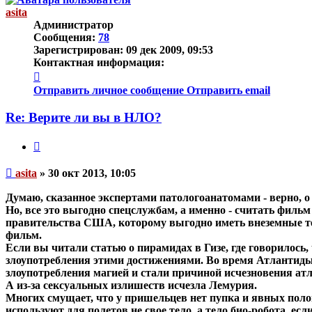
asita
Администратор
Сообщения:
78
Зарегистрирован:
09 дек 2009, 09:53
Контактная информация:
Контактная
информация
Отправить личное сообщение
Отправить email
пользователя
asita
Re: Верите ли вы в НЛО?
Цитата
Непрочитанное
asita
»
30 окт 2013, 10:05
сообщение
Думаю, сказанное экспертами патологоанатомами - верно, о
Но, все это выгодно спецслужбам, а именно -
считать фильм
правительства США, которому выгодно иметь внеземные техн
фильм.
Если вы читали статью о пирамидах в Гизе, где говорилось
злоупотребления этими достижениями. Во время Атлантиды
злоупотребления магией и стали причиной исчезновения атл
А из-за сексуальных излишеств исчезла Лемурия.
Многих смущает, что у пришельцев нет пупка и явных пол
используют для полетов не свое тело, а тело био-робота, 