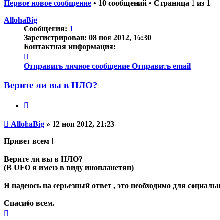
Первое новое сообщение
• 10 сообщений • Страница
1
из
1
AllohaBig
Сообщения:
1
Зарегистрирован:
08 ноя 2012, 16:30
Контактная информация:
Контактная
информация
Отправить личное сообщение
Отправить email
пользователя
AllohaBig
Верите ли вы в НЛО?
Цитата
Непрочитанное
AllohaBig
»
12 ноя 2012, 21:23
сообщение
Привет всем !
Верите ли вы в НЛО?
(В UFO я имею в виду инопланетян)
Я надеюсь на серьезный ответ , это необходимо для социаль
Спасибо всем.
Вернуться