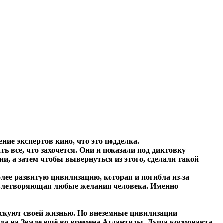
ние экспертов кино, что это подделка.
ть все, что захочется. Они и показали под диктовку
и, а затем чтобы вывернуться из этого, сделали такой
олее развитую цивилизацию, которая и погибла из-за
овлетворяющая любые желания человека. Именно
искуют своей жизнью. Но внеземные цивилизации
 была на Земле ещё во времена Атлантиды. Душа космонавта