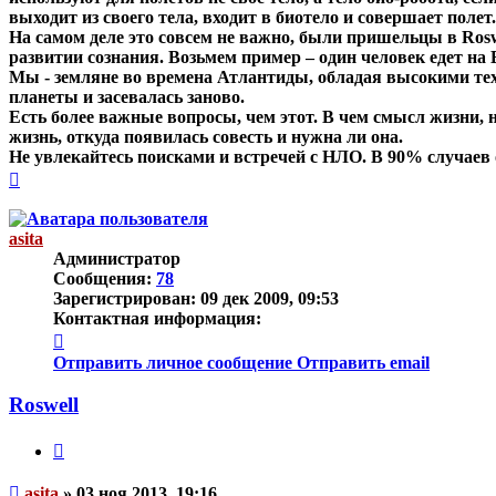
выходит из своего тела, входит в биотело и совершает поле
На самом деле это совсем не важно, были пришельцы в Rosw
развитии сознания. Возьмем пример – один человек едет на 
Мы - земляне во времена Атлантиды, обладая высокими тех
планеты и засевалась заново.
Есть более важные вопросы, чем этот. В чем смысл жизни, н
жизнь, откуда появилась совесть и нужна ли она.
Не увлекайтесь поисками и встречей с НЛО. В 90% случаев
Вернуться
к
началу
asita
Администратор
Сообщения:
78
Зарегистрирован:
09 дек 2009, 09:53
Контактная информация:
Контактная
информация
Отправить личное сообщение
Отправить email
пользователя
asita
Roswell
Цитата
Непрочитанное
asita
»
03 ноя 2013, 19:16