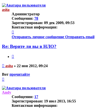
к
началу
asita
Администратор
Сообщения:
78
Зарегистрирован:
09 дек 2009, 09:53
Контактная информация:
Контактная
информация
Отправить личное сообщение
Отправить email
пользователя
asita
Re: Верите ли вы в НЛО?
Цитата
Непрочитанное
asita
»
22 ноя 2012, 09:24
сообщение
Вот
прочитайте
Вернуться
к
началу
Andy
Сообщения:
17
Зарегистрирован:
19 июл 2013, 16:55
Контактная информация: