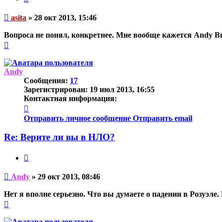
Непрочитанное
asita
»
28 окт 2013, 15:46
сообщение
Вопроса не понял, конкретнее. Мне вообще кажется Andy Вы
Вернуться
к
началу
Andy
Сообщения:
17
Зарегистрирован:
19 июл 2013, 16:55
Контактная информация:
Контактная
информация
Отправить личное сообщение
Отправить email
пользователя
Andy
Re: Верите ли вы в НЛО?
Цитата
Непрочитанное
Andy
»
29 окт 2013, 08:46
сообщение
Нет я вполне серьезно. Что вы думаете о падении в Розуэле
Вернуться
к
началу