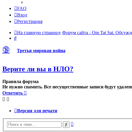
FAQ
Вход
Регистрация
На главную страницу
Форум сайта - Om Tat Sat. Обсужд
Поиск
🔞
Третья мировая война
Верите ли вы в НЛО?
Правила форума
Не нужно спамить. Все несущественные записи будут удален
Ответить
Версия для печати
Расширенный
Поиск
поиск