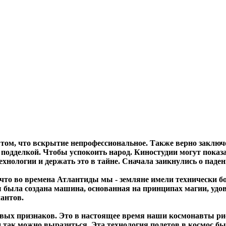
 том, что вскрытие непрофессиональное. Также верно заключе
 подделкой
. Чтобы успокоить народ. Киностудии могут показа
ологии и держать это в тайне. Сначала заикнулись о падени
, что во времена Атлантиды мы - земляне имели технически б
 была создана машина, основанная на принципах магии, уд
антов.
овых признаков. Это в настоящее время наши космонавты р
если так можно выразиться. Эта технология полетов в космос