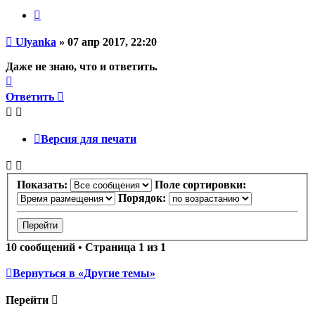
Цитата
Непрочитанное
Ulyanka
»
07 апр 2017, 22:20
сообщение
Даже не знаю, что и ответить.
Вернуться
к
Ответить
началу
Версия для печати
Показать:
Поле сортировки:
Порядок:
10 сообщений • Страница
1
из
1
Вернуться в «Другие темы»
Перейти