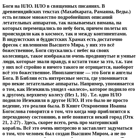
Боги на НЛО. НЛО в священных писаниях. В
древнеиндийских текстах (Махабхарата, Рамаяна, Веды.)
есть великое множество подробнейших описаний
летательных аппаратов, так называемых вимана, на
которых перемещались по небу боги, причем полеты их
происходили как в космосе, так и между континентами.
В индуистских и буддистских Храмах есть достаточно
фресок с явлениями Высшего Мира, у них это всё
божественное, Боги спускались с небес на своих
колесницах, такое изображали очень продвинутые и умные
люди, которые знали правду, я кстати тоже за это, т.к. там
у них всё стройно и ничего такого не отрицается, наоборот
всё это божественное. Инопланетяне — это Боги и ангелы
Бога. В Библии есть интересные места, где упоминается
про некие летательные аппараты. Например, упоминается
о том, как Иезекииль увидел «колесо», которое подняло его
к другому, верхнему колесу (Иез 1, 16) . Т.е. одно НЛО
подняло Иезекииля в другое НЛО. И это было не просто
ведение, это реалия была. В Книге Откровения Иоанна
Богослова говорится о том, что когда мир приблизится к
переходному состоянию, в небе появится некий город (Отк
21, 2-27) . Здесь, скорее всего, речь про материнский
корабль. Всё это очень интересно и заставляет задуматься
о том, что человек был создан Высшим Миром, а не по