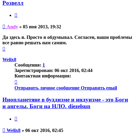
Andy
Розвелл
Цитата
Непрочитанное
Andy
»
05 ноя 2013, 19:32
сообщение
Да здесь я. Просто я обдумывал. Согласен, наши проблемы
все равно решать нам самим.
Вернуться
к
началу
Welix8
Сообщения:
1
Зарегистрирован:
06 окт 2016, 02:44
Контактная информация:
Контактная
информация
Отправить личное сообщение
Отправить email
пользователя
Welix8
Инопланетяне в буддизме и индуизме - это Боги
и ангелы. Боги на НЛО. diezelsun
Цитата
Непрочитанное
Welix8
»
06 окт 2016, 02:45
сообщение