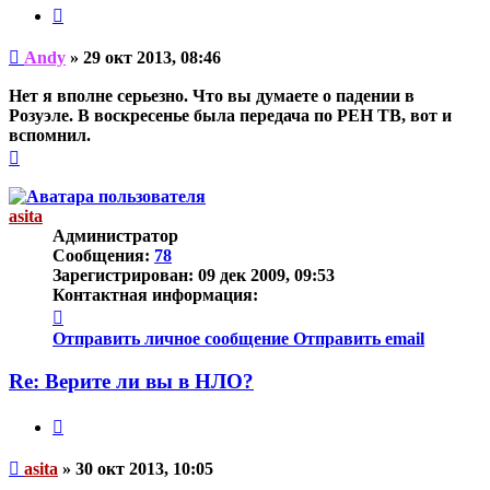
Цитата
Непрочитанное
Andy
»
29 окт 2013, 08:46
сообщение
Нет я вполне серьезно. Что вы думаете о падении в
Розуэле. В воскресенье была передача по РЕН ТВ, вот и
вспомнил.
Вернуться
к
началу
asita
Администратор
Сообщения:
78
Зарегистрирован:
09 дек 2009, 09:53
Контактная информация:
Контактная
информация
Отправить личное сообщение
Отправить email
пользователя
asita
Re: Верите ли вы в НЛО?
Цитата
Непрочитанное
asita
»
30 окт 2013, 10:05
сообщение