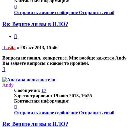
Контактная информация:
Контактная
информация
Отправить личное сообщение
Отправить email
пользователя
asita
Re: Верите ли вы в НЛО?
Цитата
Непрочитанное
asita
»
28 окт 2013, 15:46
сообщение
Вопроса не понял, конкретнее. Мне вообще кажется Andy
Вы задаете вопросы с какой-то иронией.
Вернуться
к
началу
Andy
Сообщения:
17
Зарегистрирован:
19 июл 2013, 16:55
Контактная информация:
Контактная
информация
Отправить личное сообщение
Отправить email
пользователя
Andy
Re: Верите ли вы в НЛО?