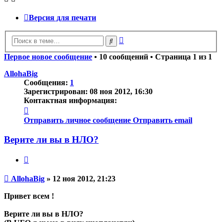
Версия для печати
Расширенный
Поиск
поиск
Первое новое сообщение
• 10 сообщений • Страница
1
из
1
AllohaBig
Сообщения:
1
Зарегистрирован:
08 ноя 2012, 16:30
Контактная информация:
Контактная
информация
Отправить личное сообщение
Отправить email
пользователя
AllohaBig
Верите ли вы в НЛО?
Цитата
Непрочитанное
AllohaBig
»
12 ноя 2012, 21:23
сообщение
Привет всем !
Верите ли вы в НЛО?