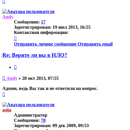
Вернуться
к
началу
Andy
Сообщения:
17
Зарегистрирован:
19 июл 2013, 16:55
Контактная информация:
Контактная
информация
Отправить личное сообщение
Отправить email
пользователя
Andy
Re: Верите ли вы в НЛО?
Цитата
Непрочитанное
Andy
»
28 окт 2013, 07:55
сообщение
Админ, ведь Вы так и не ответили на вопрос.
Вернуться
к
началу
asita
Администратор
Сообщения:
78
Зарегистрирован:
09 дек 2009, 09:53