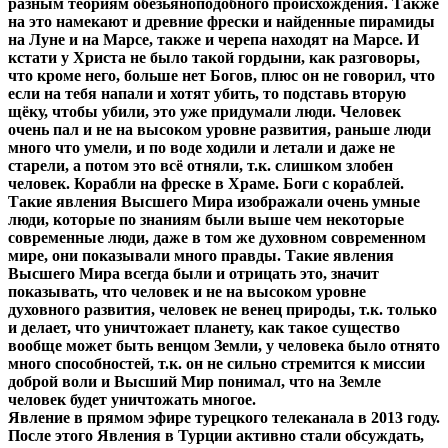
разным теориям обезьяноподобного происхождения. Также
на это намекают и древние фрески и найденные пирамиды
на Луне и на Марсе, также и черепа находят на Марсе. И
кстати у Христа не было такой гордыни, как разговоры,
что кроме него, больше нет Богов, плюс он не говорил, что
если на тебя напали и хотят убить, то подставь вторую
щёку, чтобы убили, это уже придумали люди. Человек
очень пал и не на высоком уровне развития, раньше люди
много что умели, и по воде ходили и летали и даже не
старели, а потом это всё отняли, т.к. слишком злобен
человек. Корабли на фреске в Храме. Боги с кораблей.
Такие явления Высшего Мира изображали очень умные
люди, которые по знаниям были выше чем некоторые
современные люди, даже в том же духовном современном
мире, они показывали много правды. Такие явления
Высшего Мира всегда были и отрицать это, значит
показывать, что человек и не на высоком уровне
духовного развития, человек не венец природы, т.к. только
и делает, что уничтожает планету, как такое существо
вообще может быть венцом Земли, у человека было отнято
много способностей, т.к. он не сильно стремится к миссии
доброй воли и Высший Мир понимал, что на Земле
человек будет уничтожать многое.
Явление в прямом эфире турецкого телеканала в 2013 году.
После этого Явления в Турции активно стали обсуждать,