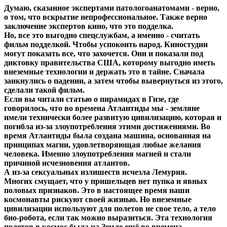
Думаю, сказанное экспертами патологоанатомами - верно,
о том, что вскрытие непрофессиональное. Также верно
заключение экспертов кино, что это подделка.
Но, все это выгодно спецслужбам, а именно -
считать
фильм подделкой
. Чтобы успокоить народ. Киностудии
могут показать все, что захочется. Они и показали под
диктовку правительства США, которому выгодно иметь
внеземные технологии и держать это в тайне. Сначала
заикнулись о падении, а затем чтобы вывернуться из этого,
сделали такой фильм.
Если вы читали статью о пирамидах в Гизе, где
говорилось, что во времена Атлантиды мы - земляне
имели технически более развитую цивилизацию, которая и
погибла из-за злоупотребления этими достижениями. Во
время Атлантиды была создана машина, основанная на
принципах магии, удовлетворяющая любые желания
человека. Именно злоупотребления магией и стали
причиной исчезновения атлантов.
А из-за сексуальных излишеств исчезла Лемурия.
Многих смущает, что у пришельцев нет пупка и явных
половых признаков. Это в настоящее время наши
космонавты рискуют своей жизнью. Но внеземные
цивилизации используют для полетов не свое тело, а тело
био-робота, если так можно выразиться. Эта технология
полетов в космос была на Земле ещё во времена