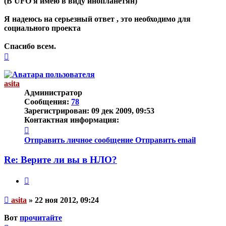
(В UFO я имею в виду инопланетян)
Я надеюсь на серьезный ответ , это необходимо для
социального проекта
Спасибо всем.
Вернуться
к
началу
asita
Администратор
Сообщения:
78
Зарегистрирован:
09 дек 2009, 09:53
Контактная информация:
Контактная
информация
Отправить личное сообщение
Отправить email
пользователя
asita
Re: Верите ли вы в НЛО?
Цитата
Непрочитанное
asita
»
22 ноя 2012, 09:24
сообщение
Вот
прочитайте