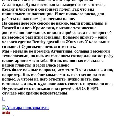
Атлантиды. Душа космонавта выходит из своего тела,
входит в биотело и совершает полет. Так что вид
пришельцев не настоящий. И нет никакого риска, для
работы на плотном физическом плане.
На самом деле это совсем не важно, были пришельцы в
Roswell или нет. Кроме того, высокие технические
достижения внеземных цивилизаций совсем не говорят об
их высоком развитии сознания. Возьмем пример – один
человек едет на Bentley другой на Жигулях. У кого выше
сознание? Однозначно нельзя ответить.
Мы - земляне во времена Атлантиды, обладая высокими
технологиями, но низким сознанием сотворили катастрофу
планетарного масштаба. Жизнь полностью исчезала с
нашей планеты и засевалась заново.
Есть более важные вопросы, чем этот. В чем смысл жизни,
например. Как вообще можно жить, не ответив на этот
вопрос. А чтобы на него ответить, нужно знать, как
возникла жизнь, откуда появилась совесть и нужна ли она.
Не увлекайтесь поисками и встречей с НЛО. В 90%
случаев они крайне нежелательны.
Вернуться
к
началу
asita