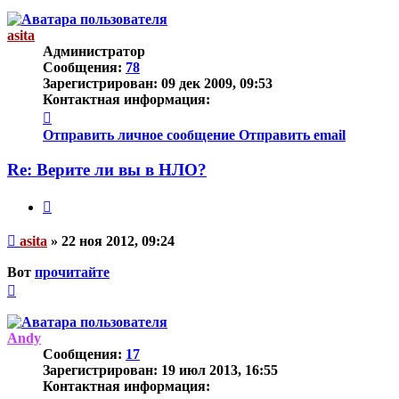
к
началу
asita
Администратор
Сообщения:
78
Зарегистрирован:
09 дек 2009, 09:53
Контактная информация:
Контактная
информация
Отправить личное сообщение
Отправить email
пользователя
asita
Re: Верите ли вы в НЛО?
Цитата
Непрочитанное
asita
»
22 ноя 2012, 09:24
сообщение
Вот
прочитайте
Вернуться
к
началу
Andy
Сообщения:
17
Зарегистрирован:
19 июл 2013, 16:55
Контактная информация: