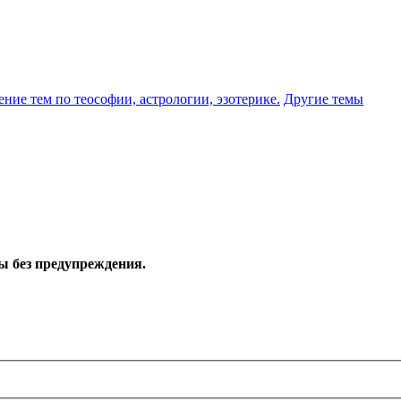
ение тем по теософии, астрологии, эзотерике.
Другие темы
ы без предупреждения.