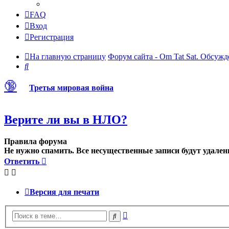
FAQ
Вход
Регистрация
На главную страницу
Форум сайта - Om Tat Sat. Обсужд
Поиск
🔞
Третья мировая война
Верите ли вы в НЛО?
Правила форума
Не нужно спамить. Все несущественные записи будут удален
Ответить
Версия для печати
Расширенный
Поиск
поиск