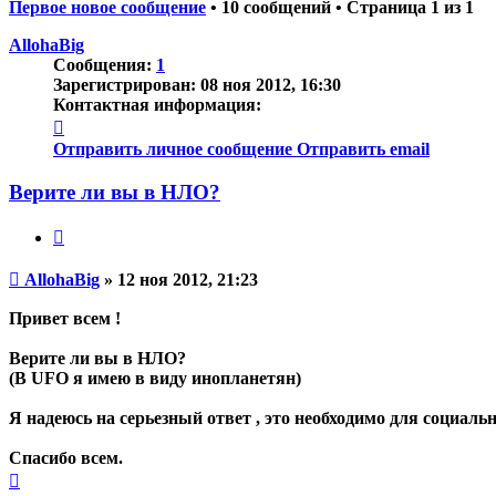
Первое новое сообщение
• 10 сообщений • Страница
1
из
1
AllohaBig
Сообщения:
1
Зарегистрирован:
08 ноя 2012, 16:30
Контактная информация:
Контактная
информация
Отправить личное сообщение
Отправить email
пользователя
AllohaBig
Верите ли вы в НЛО?
Цитата
Непрочитанное
AllohaBig
»
12 ноя 2012, 21:23
сообщение
Привет всем !
Верите ли вы в НЛО?
(В UFO я имею в виду инопланетян)
Я надеюсь на серьезный ответ , это необходимо для социаль
Спасибо всем.
Вернуться