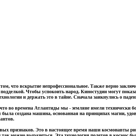
 том, что вскрытие непрофессиональное. Также верно заключе
 подделкой
. Чтобы успокоить народ. Киностудии могут показа
ологии и держать это в тайне. Сначала заикнулись о падени
, что во времена Атлантиды мы - земляне имели технически б
 была создана машина, основанная на принципах магии, уд
антов.
овых признаков. Это в настоящее время наши космонавты р
если так можно выразиться. Эта технология полетов в космос