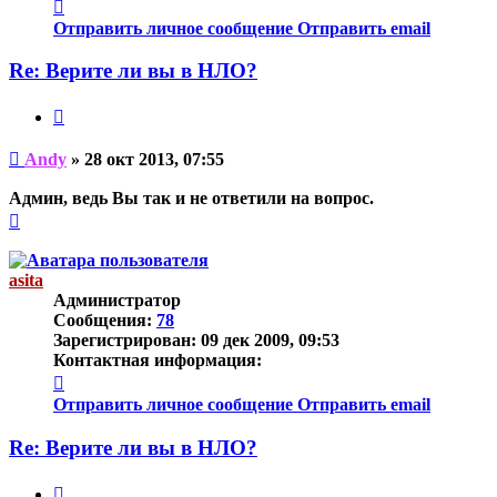
Контактная
информация
Отправить личное сообщение
Отправить email
пользователя
Andy
Re: Верите ли вы в НЛО?
Цитата
Непрочитанное
Andy
»
28 окт 2013, 07:55
сообщение
Админ, ведь Вы так и не ответили на вопрос.
Вернуться
к
началу
asita
Администратор
Сообщения:
78
Зарегистрирован:
09 дек 2009, 09:53
Контактная информация:
Контактная
информация
Отправить личное сообщение
Отправить email
пользователя
asita
Re: Верите ли вы в НЛО?
Цитата