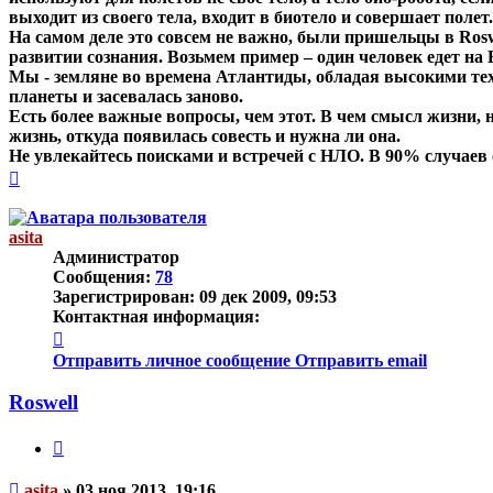
выходит из своего тела, входит в биотело и совершает поле
На самом деле это совсем не важно, были пришельцы в Rosw
развитии сознания. Возьмем пример – один человек едет на 
Мы - земляне во времена Атлантиды, обладая высокими тех
планеты и засевалась заново.
Есть более важные вопросы, чем этот. В чем смысл жизни, н
жизнь, откуда появилась совесть и нужна ли она.
Не увлекайтесь поисками и встречей с НЛО. В 90% случаев
Вернуться
к
началу
asita
Администратор
Сообщения:
78
Зарегистрирован:
09 дек 2009, 09:53
Контактная информация:
Контактная
информация
Отправить личное сообщение
Отправить email
пользователя
asita
Roswell
Цитата
Непрочитанное
asita
»
03 ноя 2013, 19:16