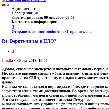
asita
Администратор
Сообщения:
78
Зарегистрирован:
09 дек 2009, 09:53
Контактная информация:
Контактная
информация
Отправить личное сообщение
Отправить email
пользователя
asita
Re: Верите ли вы в НЛО?
Цитата
Непрочитанное
asita
»
30 окт 2013, 10:05
сообщение
Думаю, сказанное экспертами патологоанатомами - верно, о
Но, все это выгодно спецслужбам, а именно -
считать фильм
правительства США, которому выгодно иметь внеземные техн
фильм.
Если вы читали статью о пирамидах в Гизе, где говорилось
злоупотребления этими достижениями. Во время Атлантиды
злоупотребления магией и стали причиной исчезновения атл
А из-за сексуальных излишеств исчезла Лемурия.
Многих смущает, что у пришельцев нет пупка и явных пол
используют для полетов не свое тело, а тело био-робота, 