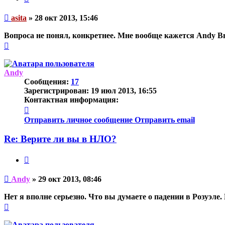
Непрочитанное
asita
»
28 окт 2013, 15:46
сообщение
Вопроса не понял, конкретнее. Мне вообще кажется Andy Вы
Вернуться
к
началу
Andy
Сообщения:
17
Зарегистрирован:
19 июл 2013, 16:55
Контактная информация:
Контактная
информация
Отправить личное сообщение
Отправить email
пользователя
Andy
Re: Верите ли вы в НЛО?
Цитата
Непрочитанное
Andy
»
29 окт 2013, 08:46
сообщение
Нет я вполне серьезно. Что вы думаете о падении в Розуэле
Вернуться
к
началу