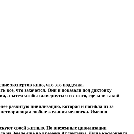
ние экспертов кино, что это подделка.
ть все, что захочется. Они и показали под диктовку
и, а затем чтобы вывернуться из этого, сделали такой
олее развитую цивилизацию, которая и погибла из-за
овлетворяющая любые желания человека. Именно
искуют своей жизнью. Но внеземные цивилизации
 была на Земле ещё во времена Атлантиды. Душа космонавта