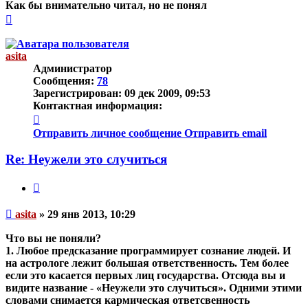
Как бы внимательно читал, но не понял
Вернуться
к
началу
asita
Администратор
Сообщения:
78
Зарегистрирован:
09 дек 2009, 09:53
Контактная информация:
Контактная
информация
Отправить личное сообщение
Отправить email
пользователя
asita
Re: Неужели это случиться
Цитата
Непрочитанное
asita
»
29 янв 2013, 10:29
сообщение
Что вы не поняли?
1. Любое предсказание программирует сознание людей. И
на астрологе лежит большая ответственность. Тем более
если это касается первых лиц государства. Отсюда вы и
видите название - «Неужели это случиться». Одними этими
словами снимается кармическая ответсвенность