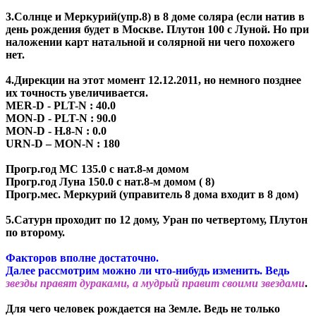
3.Солнце и Меркурий(упр.8) в 8 доме соляра (если натив в
день рождения будет в Москве. Плутон 100 с Луной. Но при
наложении карт натальной и солярной ни чего похожего
нет.
4.Дирекции на этот момент 12.12.2011, но немного позднее
их точность увеличивается.
MER-D - PLT-N : 40.0
MON-D - PLT-N : 90.0
MON-D - H.8-N : 0.0
URN-D – MON-N : 180
Прогр.год МС 135.0 с нат.8-м домом
Прогр.год Луна 150.0 с нат.8-м домом ( 8)
Прогр.мес. Меркурий (управитель 8 дома входит в 8 дом)
5.Сатурн проходит по 12 дому, Уран по четвертому, Плутон
по второму.
Факторов вполне достаточно.
Далее рассмотрим можно ли что-нибудь изменить. Ведь
звезды правят дураками, а мудрый правит своими звездами
.
Для чего человек рождается на Земле. Ведь не только