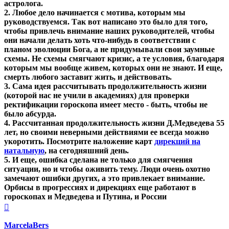
астролога.
2. Любое дело начинается с мотива, которым мы
руководствуемся. Так вот написано это было для того,
чтобы привлечь внимание наших руководителей, чтобы
они начали делать хоть что-нибудь в соответствии с
планом эволюции Бога, а не придумывали свои заумные
схемы. Не схемы смягчают кризис, а те условия, благодаря
которым мы вообще живем, которых они не знают. И еще,
смерть любого заставит жить, и действовать.
3. Сама идея рассчитывать продолжительность жизни
(которой нас не учили в академиях) для проверки
ректификации гороскопа имеет место - быть, чтобы не
было абсурда.
4. Рассчитанная продолжительность жизни Д.Медведева 55
лет, но своими неверными действиями ее всегда можно
укоротить. Посмотрите наложение карт
дирекций на
натальную
, на сегодняшний день.
5. И еще, ошибка сделана не только для смягчения
ситуации, но и чтобы оживить тему. Люди очень охотно
замечают ошибки других, а это привлекает внимание.
Орбисы в прогрессиях и дирекциях еще работают в
гороскопах и Медведева и Путина, и России
Вернуться
к
началу
MarcelaBers