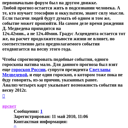
первоначально форум был на другом движке.
Любой прогноз остается жить в подсознании человека. А
те, кто изучает теософию и оккультизм, знают силу мысли.
Если тысячи людей будут думать об одном и том же,
событие может произойти. На самом деле время рождения
Д. Медведева приходится на
12ч.42мин., а не 12ч.40мин. Градус Асцендента остается тот
же, на расчет продолжительности жизни не влияет, но
соответственно дата предполагаемого события
отодвигается на весну этого года.
Чтобы спрогнозировать подобные события, одного
гороскопа натива мало. Для данного прогноза был взят
еще
гороскоп России
, супруги президента
Светланы
Медведевой
, и еще один гороскоп, о котором тоже пока не
буду говорить, из-за причин, указанных ранее.
Анализ четырех карт указывает возможность события на
весну 2012г.
Вернуться
к
началу
ярсвет
Сообщения:
1
Зарегистрирован:
11 май 2010, 11:06
Контактная информация:
Контактная