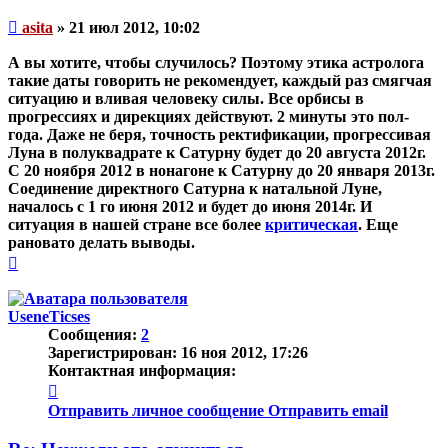
Непрочитанное
asita
»
21 июл 2012, 10:02
сообщение
А вы хотите, чтобы случилось? Поэтому этика астролога
такие даты говорить не рекомендует, каждый раз смягчая
ситуацию и вливая человеку силы. Все орбисы в
прогрессиях и дирекциях действуют. 2 минуты это пол-
года. Даже не беря, точность ректификации, прогрессивая
Луна в полуквадрате к Сатурну будет до 20 августа 2012г.
С 20 ноября 2012 в нонагоне к Сатурну до 20 января 2013г.
Соединение директного Сатурна к натальной Луне,
началось с 1 го июня 2012 и будет до июня 2014г. И
ситуация в нашей стране все более
критическая
. Еще
рановато делать выводы.
Вернуться
к
началу
UseneTicses
Сообщения:
2
Зарегистрирован:
16 ноя 2012, 17:26
Контактная информация:
Контактная
информация
Отправить личное сообщение
Отправить email
пользователя
UseneTicses