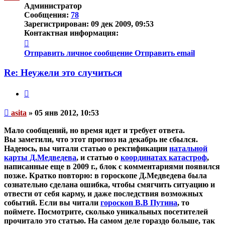
Администратор
Сообщения:
78
Зарегистрирован:
09 дек 2009, 09:53
Контактная информация:
Контактная
информация
Отправить личное сообщение
Отправить email
пользователя
asita
Re: Неужели это случиться
Цитата
Непрочитанное
asita
»
05 янв 2012, 10:53
сообщение
Мало сообщений, но время идет и требует ответа.
Вы заметили, что этот прогноз на декабрь не сбылся.
Надеюсь, вы читали статью о ректификации
натальной
карты Д.Медведева
, и статью о
координатах катастроф
,
написанные еще в 2009 г., блок с комментариями появился
позже. Кратко повторю: в гороскопе Д.Медведева была
сознательно сделана ошибка, чтобы смягчить ситуацию и
отвести от себя карму, и даже последствия возможных
событий
. Если вы читали
гороскоп В.В Путина
, то
поймете. Посмотрите, сколько уникальных посетителей
прочитало это статью. На самом деле гораздо больше, так