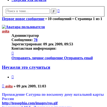
Расширенный
Поиск
поиск
Первое новое сообщение
• 10 сообщений • Страница
1
из
1
asita
Администратор
Сообщения:
78
Зарегистрирован:
09 дек 2009, 09:53
Контактная информация:
Контактная
информация
Отправить личное сообщение
Отправить email
пользователя
asita
Неужели это случиться
Цитата
Непрочитанное
asita
»
09 дек 2009, 11:03
сообщение
Прохождение Сатурна по восьмому дому натальной карты
России
http://teosophia.com/images/ros.gif