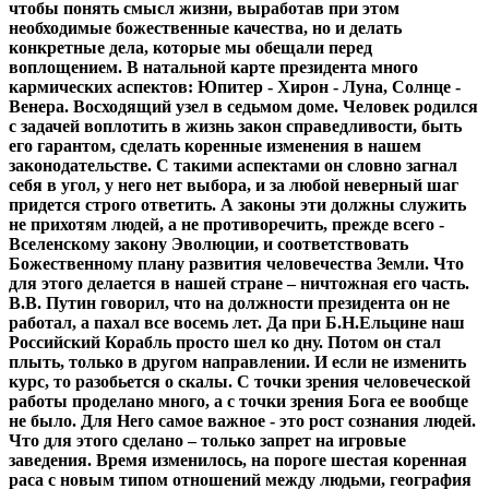
чтобы понять смысл жизни, выработав при этом
необходимые божественные качества, но и делать
конкретные дела, которые мы обещали перед
воплощением. В натальной карте президента много
кармических аспектов: Юпитер - Хирон - Луна, Солнце -
Венера. Восходящий узел в седьмом доме. Человек родился
с задачей воплотить в жизнь закон справедливости, быть
его гарантом, сделать коренные изменения в нашем
законодательстве. С такими аспектами он словно загнал
себя в угол, у него нет выбора, и за любой неверный шаг
придется строго ответить. А законы эти должны служить
не прихотям людей, а не противоречить, прежде всего -
Вселенскому закону Эволюции, и соответствовать
Божественному плану развития человечества Земли. Что
для этого делается в нашей стране – ничтожная его часть.
В.В. Путин говорил, что на должности президента он не
работал, а пахал все восемь лет. Да при Б.Н.Ельцине наш
Российский Корабль просто шел ко дну. Потом он стал
плыть, только в другом направлении. И если не изменить
курс, то разобьется о скалы. С точки зрения человеческой
работы проделано много, а с точки зрения Бога ее вообще
не было. Для Него самое важное - это рост сознания людей.
Что для этого сделано – только запрет на игровые
заведения. Время изменилось, на пороге шестая коренная
раса с новым типом отношений между людьми, география