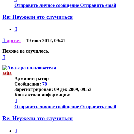
информация
Отправить личное сообщение
Отправить email
пользователя
ярсвет
Re: Неужели это случиться
Цитата
Непрочитанное
ярсвет
»
19 июл 2012, 09:41
сообщение
Похоже не случилось.
Вернуться
к
началу
asita
Администратор
Сообщения:
78
Зарегистрирован:
09 дек 2009, 09:53
Контактная информация:
Контактная
информация
Отправить личное сообщение
Отправить email
пользователя
asita
Re: Неужели это случиться
Цитата