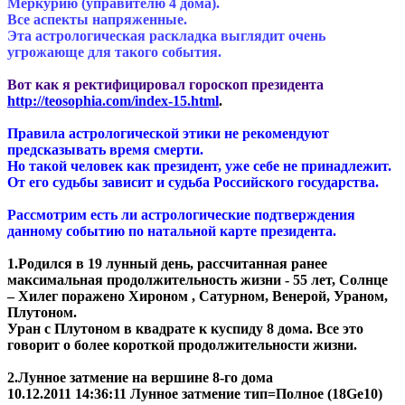
Меркурию (управителю 4 дома).
Все аспекты напряженные.
Эта астрологическая раскладка выглядит очень
угрожающе для такого события.
Вот как я ректифицировал гороскоп президента
http://teosophia.com/index-15.html
.
Правила астрологической этики не рекомендуют
предсказывать время смерти.
Но такой человек как президент, уже себе не принадлежит.
От его судьбы зависит и судьба Российского государства.
Рассмотрим есть ли астрологические подтверждения
данному событию по натальной карте президента.
1.Родился в 19 лунный день, рассчитанная ранее
максимальная продолжительность жизни - 55 лет, Солнце
– Хилег поражено Хироном , Сатурном, Венерой, Ураном,
Плутоном.
Уран с Плутоном в квадрате к куспиду 8 дома. Все это
говорит о более короткой продолжительности жизни.
2.Лунное затмение на вершине 8-го дома
10.12.2011 14:36:11 Лунное затмение тип=Полное (18Ge10)