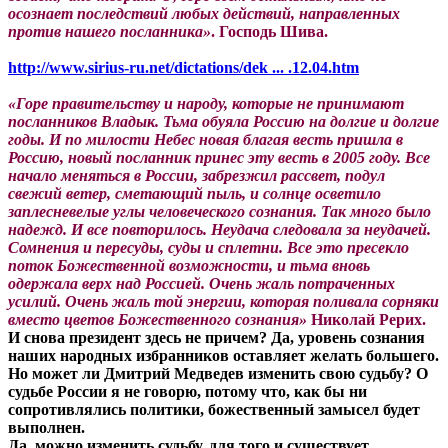
осознает последствий любых действий, направленных
против нашего посланника»
. Господь Шива.
http://www.sirius-ru.net/dictations/dek ... .12.04.htm
«Горе правительству и народу, которые не принимают
посланников Владык. Тьма обуяла Россию на долгие и долгие
годы. И по милости Небес новая благая весть пришла в
Россию, новый посланник принес эту весть в 2005 году. Все
начало меняться в России, забрезжил рассвет, подул
свежий ветер, сметающий пыль, и солнце осветило
заплесневелые углы человеческого сознания. Так много было
надежд. И все повторилось. Неудача следовала за неудачей.
Сомнения и пересуды, суды и сплетни. Все это пресекло
поток Божественной возможности, и тьма вновь
одержала верх над Россией. Очень жаль потраченных
усилий. Очень жаль той энергии, которая поливала сорняки
вместо цветов Божественного сознания»
Николай Рерих.
И снова президент здесь не причем? Да, уровень сознания
наших народных избранников оставляет желать большего.
Но может ли Дмитрий Медведев изменить свою судьбу? О
судьбе России я не говорю, потому что, как бы ни
сопротивлялись политики, божественный замысел будет
выполнен.
Да, можно изменить судьбу, для того и существует