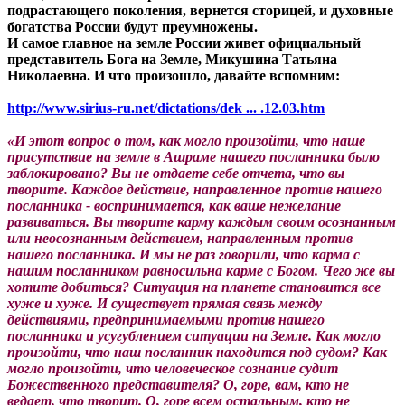
подрастающего поколения, вернется сторицей, и духовные
богатства России будут преумножены.
И самое главное на земле России живет официальный
представитель Бога на Земле, Микушина Татьяна
Николаевна. И что произошло, давайте вспомним:
http://www.sirius-ru.net/dictations/dek ... .12.03.htm
«И этот вопрос о том, как могло произойти, что наше
присутствие на земле в Ашраме нашего посланника было
заблокировано? Вы не отдаете себе отчета, что вы
творите. Каждое действие, направленное против нашего
посланника - воспринимается, как ваше нежелание
развиваться. Вы творите карму каждым своим осознанным
или неосознанным действием, направленным против
нашего посланника. И мы не раз говорили, что карма с
нашим посланником равносильна карме с Богом. Чего же вы
хотите добиться? Ситуация на планете становится все
хуже и хуже. И существует прямая связь между
действиями, предпринимаемыми против нашего
посланника и усугублением ситуации на Земле. Как могло
произойти, что наш посланник находится под судом? Как
могло произойти, что человеческое сознание судит
Божественного представителя? О, горе, вам, кто не
ведает, что творит. О, горе всем остальным, кто не