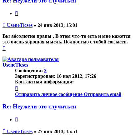
Re: Неужели это случиться
Цитата
Непрочитанное
UseneTicses
»
24 янв 2013, 15:01
сообщение
Вы абсолютно правы . В этом что-то есть и мне кажется
это очень хорошая мысль. Полностью с тобой согласен.
Вернуться
к
началу
UseneTicses
Сообщения:
2
Зарегистрирован:
16 ноя 2012, 17:26
Контактная информация:
Контактная
информация
Отправить личное сообщение
Отправить email
пользователя
UseneTicses
Re: Неужели это случиться
Цитата
Непрочитанное
UseneTicses
»
27 янв 2013, 15:51
сообщение