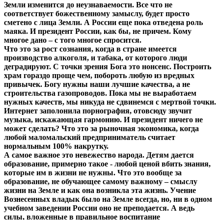
Земли изменится до неузнаваемости. Все что не
соответствует божественному замыслу, будет просто
сметено с лица Земли. А России еще пока отведена роль
маяка. И президент России, как бы, не причем. Кому
многое дано – с того многое спросится.
Что это за рост сознания, когда в стране имеется
производство алкоголя, и табака, от которого люди
деградируют. С точки зрения Бога это нонсенс. Построить
храм гораздо проще чем, побороть любую из вредных
привычек. Богу нужны наши лучшие качества, а не
строительства газопроводов. Пока мы не выработаем
нужных качеств, мы никуда не сдвинемся с мертвой точки.
Интернет заполонила порнография, отовсюду звучит
музыка, искажающая гармонию. И президент ничего не
может сделать? Что это за рыночная экономика, когда
любой маломальский предприниматель считает
нормальным 100% накрутку.
А самое важное это невежество народа. Детям дается
образование, примерно такое - любой ценой вбить знания,
которые им в жизни не нужны. Что это вообще за
образование, не обучающее самому важному – смыслу
жизни на Земле и как она возникла эта жизнь. Учение
Вознесенных владык было на Земле всегда, но, ни в одном
учебном заведении России оно не преподается. А ведь
силы, вложенные в правильное воспитание