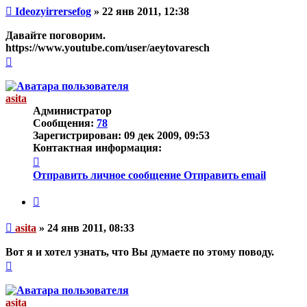
Непрочитанное
Ideozyirrersefog
»
22 янв 2011, 12:38
сообщение
Давайте поговорим.
https://www.youtube.com/user/aeytovaresch
Вернуться
к
началу
asita
Администратор
Сообщения:
78
Зарегистрирован:
09 дек 2009, 09:53
Контактная информация:
Контактная
информация
Отправить личное сообщение
Отправить email
пользователя
asita
Цитата
Непрочитанное
asita
»
24 янв 2011, 08:33
сообщение
Вот я и хотел узнать, что Вы думаете по этому поводу.
Вернуться
к
началу
asita