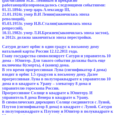
(расчитаной М.Б. Левиным и прекрасно
работающей)сопровождалось следующими событиями:
01.11.1894г. умер царь Александр III,
21.01.1924г. умер В.И Ленин(закончилась эпоха
революций),
05.03.1953г. умер И.В.Сталин(закончилась эпоха
репрессий),
10.11.1982г. умер Л.И.Брежнев(закончилась эпоха застоя),
в 2012г. должна закончиться эпоха перестройки.
Сатурн делает орбис в один градус к восьмому дому
натальной карты России 12.12.2011 года.
Главу государства символизирует Сатурн и управитель 10
дома – Юпитер. Для такого события должны быть еще
включены 8(смерть), 4 (конец) дома.
В это время прогрессивная Луна (сигнификатор 4 дома)
входит в орбис 1.5 градусов к восьмому дому. Далее
прогрессивная Луна в полутораквадрате к управителю 10
дома и в квадрате к Урану – элеватору 8 дома и
управителю гороскопа России.
Прогрессивное Солнце в квадрате к Юпитеру. И
управитель 8 дома Венера в квадрате к Урану.
В символических дирекциях Солнце соединяется с Луной,
Плутон (сигнификатор 8 дома) в квадрате с Луной. Сатурн
в полутораквадрате к Плутону и Юпитер в полуквадрате к