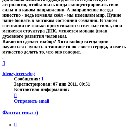
астрология, чтобы знать когда сконцентрировать свои
силы и в каком направлении. А направление всегда
известно - ведь изменяя себя - мы изменяем мир. Нужно
чаще бывать в высоком состоянии сознания. В таком
состоянии не только притягиваются светлые силы, но и
меняется структура ДНК, меняется монада (план
духовного развития человека).
Какой он сделает выбор? Хотя выбор всегда один -
научиться слушать в тишине голос своего сердца, и иметь
мужество делать то, что оно говорит.
.
Вернуться
к
началу
Ideozyirrersefog
Сообщения:
1
Зарегистрирован:
07 янв 2011, 00:51
Контактная информация:
Контактная
информация
Отправить email
пользователя
Ideozyirrersefog
Фантастика :)
Цитата