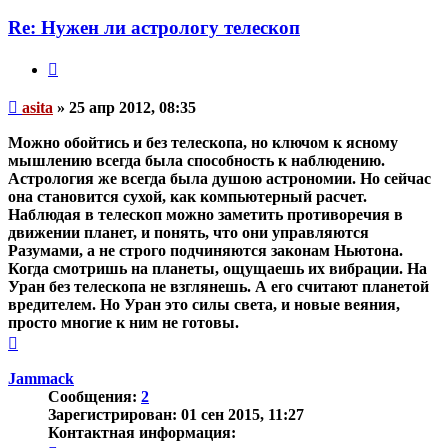
пользователя
asita
Re: Нужен ли астрологу телескоп
Цитата
Непрочитанное
asita
»
25 апр 2012, 08:35
сообщение
Можно обойтись и без телескопа, но ключом к ясному
мышлению всегда была способность к наблюдению.
Астрология же всегда была душою астрономии. Но сейчас
она становится сухой, как компьютерный расчет.
Наблюдая в телескоп можно заметить противоречия в
движении планет, и понять, что они управляются
Разумами, а не строго подчиняются законам Ньютона.
Когда смотришь на планеты, ощущаешь их вибрации. На
Уран без телескопа не взглянешь. А его считают планетой
вредителем. Но Уран это силы света, и новые веяния,
просто многие к ним не готовы.
Вернуться
к
началу
Jammack
Сообщения:
2
Зарегистрирован:
01 сен 2015, 11:27
Контактная информация: