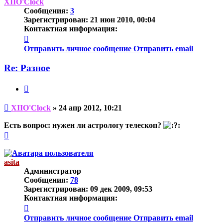
началу
XIIO'Clock
Сообщения:
3
Зарегистрирован:
21 июн 2010, 00:04
Контактная информация:
Контактная
информация
Отправить личное сообщение
Отправить email
пользователя
XIIO'Clock
Re: Разное
Цитата
Непрочитанное
XIIO'Clock
»
24 апр 2012, 10:21
сообщение
Есть вопрос: нужен ли астрологу телескоп?
Вернуться
к
началу
asita
Администратор
Сообщения:
78
Зарегистрирован:
09 дек 2009, 09:53
Контактная информация:
Контактная
информация
Отправить личное сообщение
Отправить email