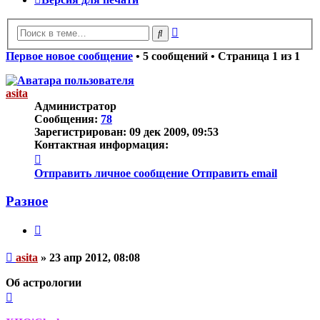
Расширенный
Поиск
поиск
Первое новое сообщение
• 5 сообщений • Страница
1
из
1
asita
Администратор
Сообщения:
78
Зарегистрирован:
09 дек 2009, 09:53
Контактная информация:
Контактная
информация
Отправить личное сообщение
Отправить email
пользователя
asita
Разное
Цитата
Непрочитанное
asita
»
23 апр 2012, 08:08
сообщение
Об астрологии
Вернуться
к