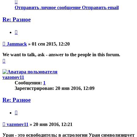
Контактная
информация
Отправить личное сообщение
Отправить email
пользователя
Jammack
Re: Разное
Цитата
Непрочитанное
Jammack
»
01 сен 2015, 12:20
сообщение
We want to talk, ask - answer to the people in this forum.
Вернуться
к
началу
vazonov11
Сообщения:
1
Зарегистрирован:
20 янв 2016, 12:09
Re: Разное
Цитата
Непрочитанное
vazonov11
»
20 янв 2016, 12:21
сообщение
Уран - это освободитель; в астрологии Уран символизирует