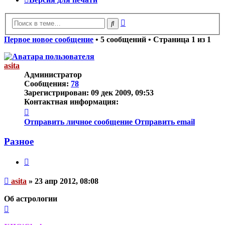
Расширенный
Поиск
поиск
Первое новое сообщение
• 5 сообщений • Страница
1
из
1
asita
Администратор
Сообщения:
78
Зарегистрирован:
09 дек 2009, 09:53
Контактная информация:
Контактная
информация
Отправить личное сообщение
Отправить email
пользователя
asita
Разное
Цитата
Непрочитанное
asita
»
23 апр 2012, 08:08
сообщение
Об астрологии
Вернуться
к