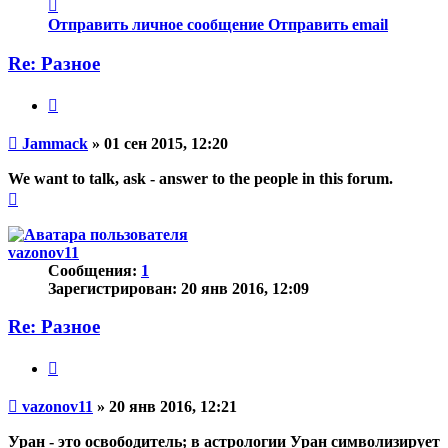
Контактная
информация
Отправить личное сообщение
Отправить email
пользователя
Jammack
Re: Разное
Цитата
Непрочитанное
Jammack
»
01 сен 2015, 12:20
сообщение
We want to talk, ask - answer to the people in this forum.
Вернуться
к
началу
vazonov11
Сообщения:
1
Зарегистрирован:
20 янв 2016, 12:09
Re: Разное
Цитата
Непрочитанное
vazonov11
»
20 янв 2016, 12:21
сообщение
Уран - это освободитель; в астрологии Уран символизирует