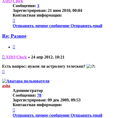
началу
XIIO'Clock
Сообщения:
3
Зарегистрирован:
21 июн 2010, 00:04
Контактная информация:
Контактная
информация
Отправить личное сообщение
Отправить email
пользователя
XIIO'Clock
Re: Разное
Цитата
Непрочитанное
XIIO'Clock
»
24 апр 2012, 10:21
сообщение
Есть вопрос: нужен ли астрологу телескоп?
Вернуться
к
началу
asita
Администратор
Сообщения:
78
Зарегистрирован:
09 дек 2009, 09:53
Контактная информация:
Контактная
информация
Отправить личное сообщение
Отправить email