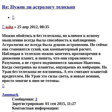
пользователя
asita
Re: Нужен ли астрологу телескоп
Цитата
Непрочитанное
asita
»
25 апр 2012, 08:35
сообщение
Можно обойтись и без телескопа, но ключом к ясному
мышлению всегда была способность к наблюдению.
Астрология же всегда была душою астрономии. Но сейчас
она становится сухой, как компьютерный расчет.
Наблюдая в телескоп можно заметить противоречия в
движении планет, и понять, что они управляются
Разумами, а не строго подчиняются законам Ньютона.
Когда смотришь на планеты, ощущаешь их вибрации. На
Уран без телескопа не взглянешь. А его считают планетой
вредителем. Но Уран это силы света, и новые веяния,
просто многие к ним не готовы.
Вернуться
к
началу
Jammack
Сообщения:
2
Зарегистрирован:
01 сен 2015, 11:27
Контактная информация: