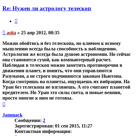
пользователя
asita
Re: Нужен ли астрологу телескоп
Цитата
Непрочитанное
asita
»
25 апр 2012, 08:35
сообщение
Можно обойтись и без телескопа, но ключом к ясному
мышлению всегда была способность к наблюдению.
Астрология же всегда была душою астрономии. Но сейчас
она становится сухой, как компьютерный расчет.
Наблюдая в телескоп можно заметить противоречия в
движении планет, и понять, что они управляются
Разумами, а не строго подчиняются законам Ньютона.
Когда смотришь на планеты, ощущаешь их вибрации. На
Уран без телескопа не взглянешь. А его считают планетой
вредителем. Но Уран это силы света, и новые веяния,
просто многие к ним не готовы.
Вернуться
к
началу
Jammack
Сообщения:
2
Зарегистрирован:
01 сен 2015, 11:27
Контактная информация: