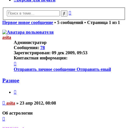
Расширенный
Поиск
поиск
Первое новое сообщение
• 5 сообщений • Страница
1
из
1
asita
Администратор
Сообщения:
78
Зарегистрирован:
09 дек 2009, 09:53
Контактная информация:
Контактная
информация
Отправить личное сообщение
Отправить email
пользователя
asita
Разное
Цитата
Непрочитанное
asita
»
23 апр 2012, 08:08
сообщение
Об астрологии
Вернуться
к