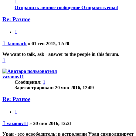
Контактная
информация
Отправить личное сообщение
Отправить email
пользователя
Jammack
Re: Разное
Цитата
Непрочитанное
Jammack
»
01 сен 2015, 12:20
сообщение
We want to talk, ask - answer to the people in this forum.
Вернуться
к
началу
vazonov11
Сообщения:
1
Зарегистрирован:
20 янв 2016, 12:09
Re: Разное
Цитата
Непрочитанное
vazonov11
»
20 янв 2016, 12:21
сообщение
Уран - это освободитель; в астрологии Уран символизирует