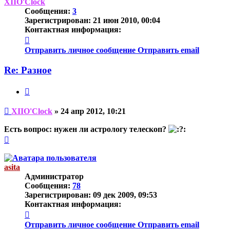
началу
XIIO'Clock
Сообщения:
3
Зарегистрирован:
21 июн 2010, 00:04
Контактная информация:
Контактная
информация
Отправить личное сообщение
Отправить email
пользователя
XIIO'Clock
Re: Разное
Цитата
Непрочитанное
XIIO'Clock
»
24 апр 2012, 10:21
сообщение
Есть вопрос: нужен ли астрологу телескоп?
Вернуться
к
началу
asita
Администратор
Сообщения:
78
Зарегистрирован:
09 дек 2009, 09:53
Контактная информация:
Контактная
информация
Отправить личное сообщение
Отправить email