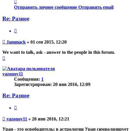
Контактная
информация
Отправить личное сообщение
Отправить email
пользователя
Jammack
Re: Разное
Цитата
Непрочитанное
Jammack
»
01 сен 2015, 12:20
сообщение
We want to talk, ask - answer to the people in this forum.
Вернуться
к
началу
vazonov11
Сообщения:
1
Зарегистрирован:
20 янв 2016, 12:09
Re: Разное
Цитата
Непрочитанное
vazonov11
»
20 янв 2016, 12:21
сообщение
Уран - это освободитель; в астрологии Уран символизирует