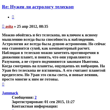
пользователя
asita
Re: Нужен ли астрологу телескоп
Цитата
Непрочитанное
asita
»
25 апр 2012, 08:35
сообщение
Можно обойтись и без телескопа, но ключом к ясному
мышлению всегда была способность к наблюдению.
Астрология же всегда была душою астрономии. Но сейчас
она становится сухой, как компьютерный расчет.
Наблюдая в телескоп можно заметить противоречия в
движении планет, и понять, что они управляются
Разумами, а не строго подчиняются законам Ньютона.
Когда смотришь на планеты, ощущаешь их вибрации. На
Уран без телескопа не взглянешь. А его считают планетой
вредителем. Но Уран это силы света, и новые веяния,
просто многие к ним не готовы.
Вернуться
к
началу
Jammack
Сообщения:
2
Зарегистрирован:
01 сен 2015, 11:27
Контактная информация: