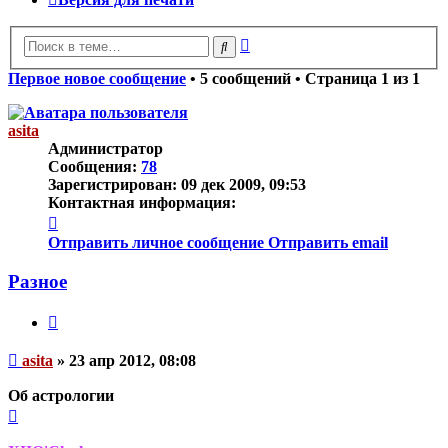
Расширенный
Поиск
поиск
Первое новое сообщение
• 5 сообщений • Страница
1
из
1
asita
Администратор
Сообщения:
78
Зарегистрирован:
09 дек 2009, 09:53
Контактная информация:
Контактная
информация
Отправить личное сообщение
Отправить email
пользователя
asita
Разное
Цитата
Непрочитанное
asita
»
23 апр 2012, 08:08
сообщение
Об астрологии
Вернуться
к