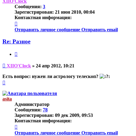
началу
XIIO'Clock
Сообщения:
3
Зарегистрирован:
21 июн 2010, 00:04
Контактная информация:
Контактная
информация
Отправить личное сообщение
Отправить email
пользователя
XIIO'Clock
Re: Разное
Цитата
Непрочитанное
XIIO'Clock
»
24 апр 2012, 10:21
сообщение
Есть вопрос: нужен ли астрологу телескоп?
Вернуться
к
началу
asita
Администратор
Сообщения:
78
Зарегистрирован:
09 дек 2009, 09:53
Контактная информация:
Контактная
информация
Отправить личное сообщение
Отправить email