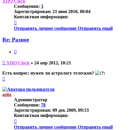
началу
XIIO'Clock
Сообщения:
3
Зарегистрирован:
21 июн 2010, 00:04
Контактная информация:
Контактная
информация
Отправить личное сообщение
Отправить email
пользователя
XIIO'Clock
Re: Разное
Цитата
Непрочитанное
XIIO'Clock
»
24 апр 2012, 10:21
сообщение
Есть вопрос: нужен ли астрологу телескоп?
Вернуться
к
началу
asita
Администратор
Сообщения:
78
Зарегистрирован:
09 дек 2009, 09:53
Контактная информация:
Контактная
информация
Отправить личное сообщение
Отправить email