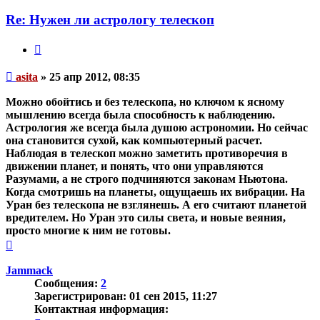
пользователя
asita
Re: Нужен ли астрологу телескоп
Цитата
Непрочитанное
asita
»
25 апр 2012, 08:35
сообщение
Можно обойтись и без телескопа, но ключом к ясному
мышлению всегда была способность к наблюдению.
Астрология же всегда была душою астрономии. Но сейчас
она становится сухой, как компьютерный расчет.
Наблюдая в телескоп можно заметить противоречия в
движении планет, и понять, что они управляются
Разумами, а не строго подчиняются законам Ньютона.
Когда смотришь на планеты, ощущаешь их вибрации. На
Уран без телескопа не взглянешь. А его считают планетой
вредителем. Но Уран это силы света, и новые веяния,
просто многие к ним не готовы.
Вернуться
к
началу
Jammack
Сообщения:
2
Зарегистрирован:
01 сен 2015, 11:27
Контактная информация: