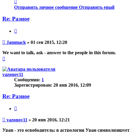
Контактная
информация
Отправить личное сообщение
Отправить email
пользователя
Jammack
Re: Разное
Цитата
Непрочитанное
Jammack
»
01 сен 2015, 12:20
сообщение
We want to talk, ask - answer to the people in this forum.
Вернуться
к
началу
vazonov11
Сообщения:
1
Зарегистрирован:
20 янв 2016, 12:09
Re: Разное
Цитата
Непрочитанное
vazonov11
»
20 янв 2016, 12:21
сообщение
Уран - это освободитель; в астрологии Уран символизирует