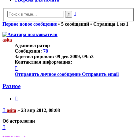
Расширенный
Поиск
поиск
Первое новое сообщение
• 5 сообщений • Страница
1
из
1
asita
Администратор
Сообщения:
78
Зарегистрирован:
09 дек 2009, 09:53
Контактная информация:
Контактная
информация
Отправить личное сообщение
Отправить email
пользователя
asita
Разное
Цитата
Непрочитанное
asita
»
23 апр 2012, 08:08
сообщение
Об астрологии
Вернуться
к