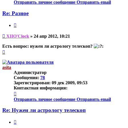
информация
Отправить личное сообщение
Отправить email
пользователя
XIIO'Clock
Re: Разное
Цитата
Непрочитанное
XIIO'Clock
»
24 апр 2012, 10:21
сообщение
Есть вопрос: нужен ли астрологу телескоп?
Вернуться
к
началу
asita
Администратор
Сообщения:
78
Зарегистрирован:
09 дек 2009, 09:53
Контактная информация:
Контактная
информация
Отправить личное сообщение
Отправить email
пользователя
asita
Re: Нужен ли астрологу телескоп
Цитата