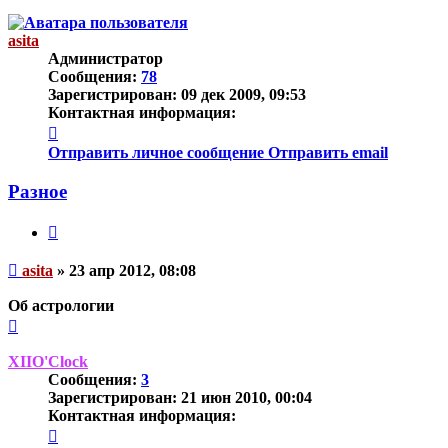
asita
Администратор
Сообщения:
78
Зарегистрирован:
09 дек 2009, 09:53
Контактная информация:
Контактная
информация
Отправить личное сообщение
Отправить email
пользователя
asita
Разное
Цитата
Непрочитанное
asita
»
23 апр 2012, 08:08
сообщение
Об астрологии
Вернуться
к
началу
XIIO'Clock
Сообщения:
3
Зарегистрирован:
21 июн 2010, 00:04
Контактная информация:
Контактная