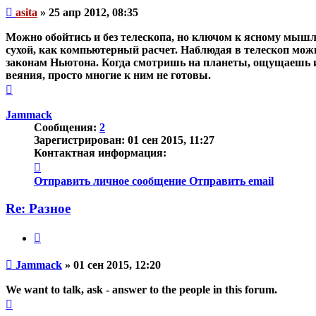
Непрочитанное
asita
»
25 апр 2012, 08:35
сообщение
Можно обойтись и без телескопа, но ключом к ясному мышл
сухой, как компьютерный расчет. Наблюдая в телескоп можн
законам Ньютона. Когда смотришь на планеты, ощущаешь их 
веяния, просто многие к ним не готовы.
Вернуться
к
началу
Jammack
Сообщения:
2
Зарегистрирован:
01 сен 2015, 11:27
Контактная информация:
Контактная
информация
Отправить личное сообщение
Отправить email
пользователя
Jammack
Re: Разное
Цитата
Непрочитанное
Jammack
»
01 сен 2015, 12:20
сообщение
We want to talk, ask - answer to the people in this forum.
Вернуться
к