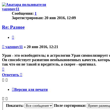
началу
vazonov11
Сообщения:
1
Зарегистрирован:
20 янв 2016, 12:09
Re: Разное
Цитата
Непрочитанное
vazonov11
»
20 янв 2016, 12:21
сообщение
Уран - это освободитель; в астрологии Уран символизирует
Он способствует развитию необыкновенных качеств, котор
так что он не такой и вредитель, а скорее - оригинал.
Вернуться
к
Ответить
началу
Версия для печати
Показать:
Поле сортировки: