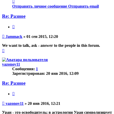
Контактная
информация
Отправить личное сообщение
Отправить email
пользователя
Jammack
Re: Разное
Цитата
Непрочитанное
Jammack
»
01 сен 2015, 12:20
сообщение
We want to talk, ask - answer to the people in this forum.
Вернуться
к
началу
vazonov11
Сообщения:
1
Зарегистрирован:
20 янв 2016, 12:09
Re: Разное
Цитата
Непрочитанное
vazonov11
»
20 янв 2016, 12:21
сообщение
Уран - это освободитель; в астрологии Уран символизирует