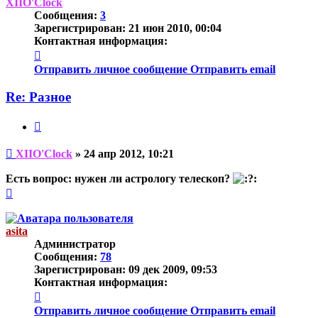
началу
XIIO'Clock
Сообщения:
3
Зарегистрирован:
21 июн 2010, 00:04
Контактная информация:
Контактная
информация
Отправить личное сообщение
Отправить email
пользователя
XIIO'Clock
Re: Разное
Цитата
Непрочитанное
XIIO'Clock
»
24 апр 2012, 10:21
сообщение
Есть вопрос: нужен ли астрологу телескоп?
Вернуться
к
началу
asita
Администратор
Сообщения:
78
Зарегистрирован:
09 дек 2009, 09:53
Контактная информация:
Контактная
информация
Отправить личное сообщение
Отправить email