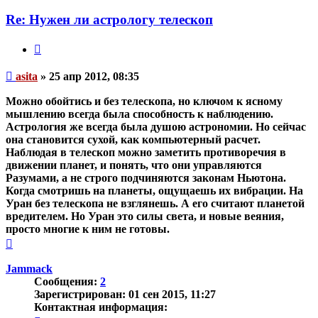
пользователя
asita
Re: Нужен ли астрологу телескоп
Цитата
Непрочитанное
asita
»
25 апр 2012, 08:35
сообщение
Можно обойтись и без телескопа, но ключом к ясному
мышлению всегда была способность к наблюдению.
Астрология же всегда была душою астрономии. Но сейчас
она становится сухой, как компьютерный расчет.
Наблюдая в телескоп можно заметить противоречия в
движении планет, и понять, что они управляются
Разумами, а не строго подчиняются законам Ньютона.
Когда смотришь на планеты, ощущаешь их вибрации. На
Уран без телескопа не взглянешь. А его считают планетой
вредителем. Но Уран это силы света, и новые веяния,
просто многие к ним не готовы.
Вернуться
к
началу
Jammack
Сообщения:
2
Зарегистрирован:
01 сен 2015, 11:27
Контактная информация: