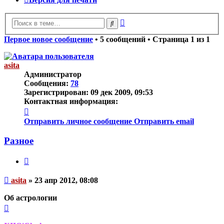
Расширенный
Поиск
поиск
Первое новое сообщение
• 5 сообщений • Страница
1
из
1
asita
Администратор
Сообщения:
78
Зарегистрирован:
09 дек 2009, 09:53
Контактная информация:
Контактная
информация
Отправить личное сообщение
Отправить email
пользователя
asita
Разное
Цитата
Непрочитанное
asita
»
23 апр 2012, 08:08
сообщение
Об астрологии
Вернуться
к