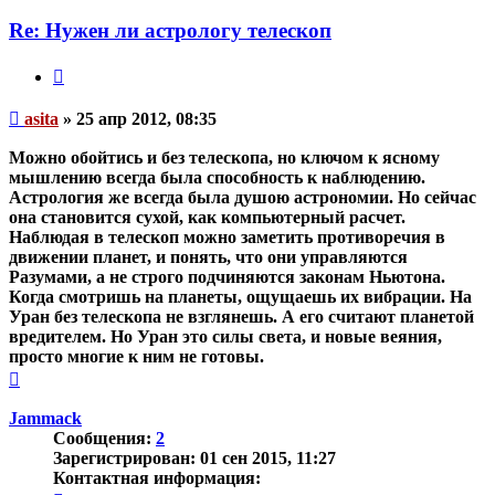
пользователя
asita
Re: Нужен ли астрологу телескоп
Цитата
Непрочитанное
asita
»
25 апр 2012, 08:35
сообщение
Можно обойтись и без телескопа, но ключом к ясному
мышлению всегда была способность к наблюдению.
Астрология же всегда была душою астрономии. Но сейчас
она становится сухой, как компьютерный расчет.
Наблюдая в телескоп можно заметить противоречия в
движении планет, и понять, что они управляются
Разумами, а не строго подчиняются законам Ньютона.
Когда смотришь на планеты, ощущаешь их вибрации. На
Уран без телескопа не взглянешь. А его считают планетой
вредителем. Но Уран это силы света, и новые веяния,
просто многие к ним не готовы.
Вернуться
к
началу
Jammack
Сообщения:
2
Зарегистрирован:
01 сен 2015, 11:27
Контактная информация: