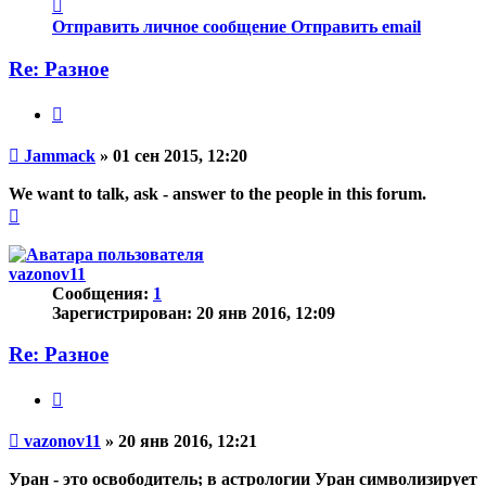
Контактная
информация
Отправить личное сообщение
Отправить email
пользователя
Jammack
Re: Разное
Цитата
Непрочитанное
Jammack
»
01 сен 2015, 12:20
сообщение
We want to talk, ask - answer to the people in this forum.
Вернуться
к
началу
vazonov11
Сообщения:
1
Зарегистрирован:
20 янв 2016, 12:09
Re: Разное
Цитата
Непрочитанное
vazonov11
»
20 янв 2016, 12:21
сообщение
Уран - это освободитель; в астрологии Уран символизирует