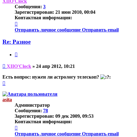
началу
XIIO'Clock
Сообщения:
3
Зарегистрирован:
21 июн 2010, 00:04
Контактная информация:
Контактная
информация
Отправить личное сообщение
Отправить email
пользователя
XIIO'Clock
Re: Разное
Цитата
Непрочитанное
XIIO'Clock
»
24 апр 2012, 10:21
сообщение
Есть вопрос: нужен ли астрологу телескоп?
Вернуться
к
началу
asita
Администратор
Сообщения:
78
Зарегистрирован:
09 дек 2009, 09:53
Контактная информация:
Контактная
информация
Отправить личное сообщение
Отправить email