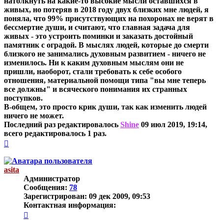
натолкнуть на какие-то высокие мысли оставшихся в
живых, но потеряв в 2018 году двух близких мне людей, я
поняла, что 99% присутствующих на похоронах не верят в
бессмертие души, и считают, что главная задача для
живых - это устроить поминки и заказать достойный
памятник с оградой. В мыслях людей, которые до смерти
близкого не занимались духовным развитием - ничего не
изменилось. Ни к каким духовным мыслям они не
пришли, наоборот, стали требовать к себе особого
отношения, материальной помощи типа "вы мне теперь
все должны" и всяческого понимания их странных
поступков.
В-общем, это просто крик души, так как изменить людей
ничего не может.
Последний раз редактировалось
Shine
09 июл 2019, 19:14,
всего редактировалось 1 раз.
Вернуться
к
началу
asita
Администратор
Сообщения:
78
Зарегистрирован:
09 дек 2009, 09:53
Контактная информация:
Контактная