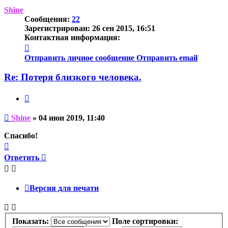
началу
Shine
Сообщения:
22
Зарегистрирован:
26 сен 2015, 16:51
Контактная информация:
Контактная
информация
Отправить личное сообщение
Отправить email
пользователя
Shine
Re: Потеря близкого человека.
Цитата
Непрочитанное
Shine
»
04 июн 2019, 11:40
сообщение
Спасибо!
Вернуться
к
Ответить
началу
Версия для печати
Показать:
Поле сортировки: