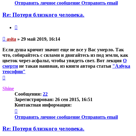
информация
Отправить личное сообщение
Отправить email
пользователя
asita
Re: Потеря близкого человека.
Цитата
Непрочитанное
asita
»
29 май 2019, 16:14
сообщение
Если душа кричит значит еще не все у Вас умерло. Так
что, собирайтесь с силами и двигайтесь из под земли, как
цветок через асфальт, чтобы увидеть свет. Вот лекция
О
смерти
не такая наивная, из книги автора статьи
"Азбука
теософии"
Вернуться
к
началу
Shine
Сообщения:
22
Зарегистрирован:
26 сен 2015, 16:51
Контактная информация:
Контактная
информация
Отправить личное сообщение
Отправить email
пользователя
Shine
Re: Потеря близкого человека.