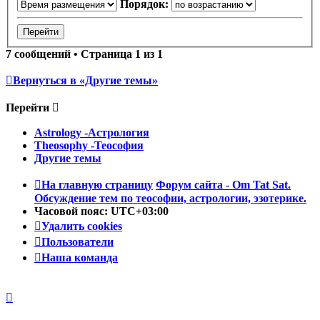
Порядок:
7 сообщений • Страница
1
из
1
Вернуться в «Другие темы»
Перейти
Astrology -Астрология
Theosophy -Теософия
Другие темы
На главную страницу
Форум сайта - Om Tat Sat.
Обсуждение тем по теософии, астрологии, эзотерике.
Часовой пояс:
UTC+03:00
Удалить cookies
Пользователи
Наша команда