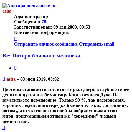
началу
asita
Администратор
Сообщения:
78
Зарегистрирован:
09 дек 2009, 09:53
Контактная информация:
Контактная
информация
Отправить личное сообщение
Отправить email
пользователя
asita
Re: Потеря близкого человека.
Цитата
Непрочитанное
asita
»
03 июн 2019, 08:02
сообщение
Цветком становится тот, кто открыл дверь в глубине своей
души и ощутил в себе частицу Бога - вечного Духа. Не
заметить это
невозможно
. Только 90 %, так называемых,
хороших людей лишь изредка бывают в таких состояниях,
потому, что увлечены погоней за побрякушками этого
мира, придуманными этими же "хорошими" людьми
ценностями.
Вернуться
к