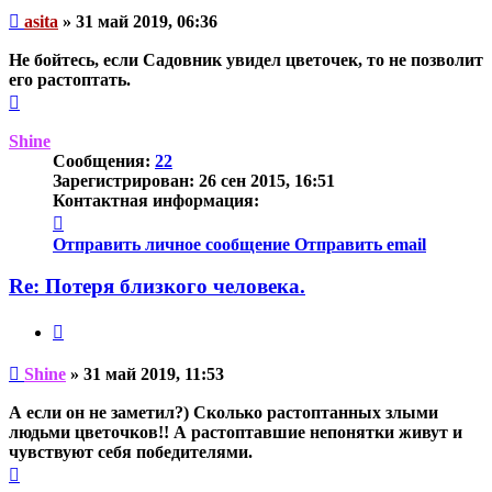
Непрочитанное
asita
»
31 май 2019, 06:36
сообщение
Не бойтесь, если Садовник увидел цветочек, то не позволит
его растоптать.
Вернуться
к
началу
Shine
Сообщения:
22
Зарегистрирован:
26 сен 2015, 16:51
Контактная информация:
Контактная
информация
Отправить личное сообщение
Отправить email
пользователя
Shine
Re: Потеря близкого человека.
Цитата
Непрочитанное
Shine
»
31 май 2019, 11:53
сообщение
А если он не заметил?) Сколько растоптанных злыми
людьми цветочков!! А растоптавшие непонятки живут и
чувствуют себя победителями.
Вернуться
к