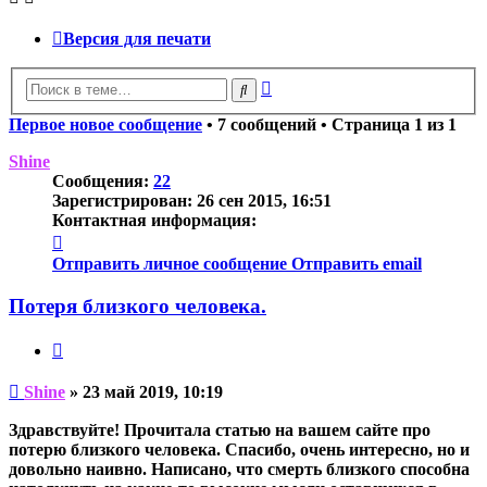
Версия для печати
Расширенный
Поиск
поиск
Первое новое сообщение
• 7 сообщений • Страница
1
из
1
Shine
Сообщения:
22
Зарегистрирован:
26 сен 2015, 16:51
Контактная информация:
Контактная
информация
Отправить личное сообщение
Отправить email
пользователя
Shine
Потеря близкого человека.
Цитата
Непрочитанное
Shine
»
23 май 2019, 10:19
сообщение
Здравствуйте! Прочитала статью на вашем сайте про
потерю близкого человека. Спасибо, очень интересно, но и
довольно наивно. Написано, что смерть близкого способна