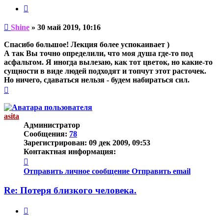
Цитата
Непрочитанное
Shine
»
30 май 2019, 10:16
сообщение
Спасибо большое! Лекция более успокаивает )
А так Вы точно определили, что моя душа где-то под
асфальтом. Я иногда вылезаю, как тот цветок, но какие-то
сущности в виде людей подходят и топчут этот расточек.
Но ничего, сдаваться нельзя - будем набираться сил.
Вернуться
к
началу
asita
Администратор
Сообщения:
78
Зарегистрирован:
09 дек 2009, 09:53
Контактная информация:
Контактная
информация
Отправить личное сообщение
Отправить email
пользователя
asita
Re: Потеря близкого человека.
Цитата