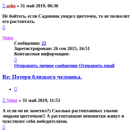
Непрочитанное
asita
»
31 май 2019, 06:36
сообщение
Не бойтесь, если Садовник увидел цветочек, то не позволит
его растоптать.
Вернуться
к
началу
Shine
Сообщения:
22
Зарегистрирован:
26 сен 2015, 16:51
Контактная информация:
Контактная
информация
Отправить личное сообщение
Отправить email
пользователя
Shine
Re: Потеря близкого человека.
Цитата
Непрочитанное
Shine
»
31 май 2019, 11:53
сообщение
А если он не заметил?) Сколько растоптанных злыми
людьми цветочков!! А растоптавшие непонятки живут и
чувствуют себя победителями.
Вернуться
к