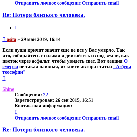
информация
Отправить личное сообщение
Отправить email
пользователя
asita
Re: Потеря близкого человека.
Цитата
Непрочитанное
asita
»
29 май 2019, 16:14
сообщение
Если душа кричит значит еще не все у Вас умерло. Так
что, собирайтесь с силами и двигайтесь из под земли, как
цветок через асфальт, чтобы увидеть свет. Вот лекция
О
смерти
не такая наивная, из книги автора статьи
"Азбука
теософии"
Вернуться
к
началу
Shine
Сообщения:
22
Зарегистрирован:
26 сен 2015, 16:51
Контактная информация:
Контактная
информация
Отправить личное сообщение
Отправить email
пользователя
Shine
Re: Потеря близкого человека.