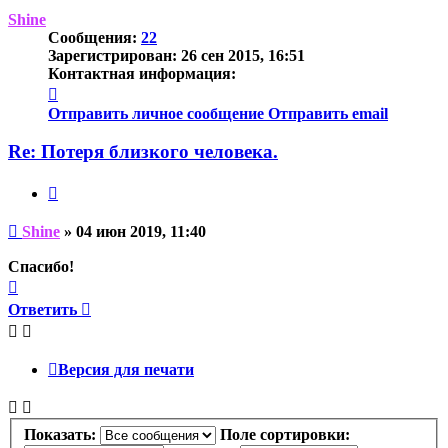
началу
Shine
Сообщения:
22
Зарегистрирован:
26 сен 2015, 16:51
Контактная информация:
Контактная
информация
Отправить личное сообщение
Отправить email
пользователя
Shine
Re: Потеря близкого человека.
Цитата
Непрочитанное
Shine
»
04 июн 2019, 11:40
сообщение
Спасибо!
Вернуться
к
Ответить
началу
Версия для печати
Показать:
Поле сортировки: