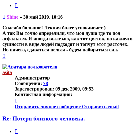
Цитата
Непрочитанное
Shine
»
30 май 2019, 10:16
сообщение
Спасибо большое! Лекция более успокаивает )
А так Вы точно определили, что моя душа где-то под
асфальтом. Я иногда вылезаю, как тот цветок, но какие-то
сущности в виде людей подходят и топчут этот расточек.
Но ничего, сдаваться нельзя - будем набираться сил.
Вернуться
к
началу
asita
Администратор
Сообщения:
78
Зарегистрирован:
09 дек 2009, 09:53
Контактная информация:
Контактная
информация
Отправить личное сообщение
Отправить email
пользователя
asita
Re: Потеря близкого человека.
Цитата