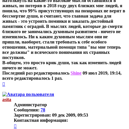
натолкнуть на какие-то высокие мысли оставшихся в
живых, но потеряв в 2018 году двух близких мне людей, я
поняла, что 99% присутствующих на похоронах не верят в
бессмертие души, и считают, что главная задача для
живых - это устроить поминки и заказать достойный
памятник с оградой. В мыслях людей, которые до смерти
близкого не занимались духовным развитием - ничего не
изменилось. Ни к каким духовным мыслям они не
пришли, наоборот, стали требовать к себе особого
отношения, материальной помощи типа "вы мне теперь
все должны" и всяческого понимания их странных
поступков.
В-общем, это просто крик души, так как изменить людей
ничего не может.
Последний раз редактировалось
Shine
09 июл 2019, 19:14,
всего редактировалось 1 раз.
Вернуться
к
началу
asita
Администратор
Сообщения:
78
Зарегистрирован:
09 дек 2009, 09:53
Контактная информация:
Контактная