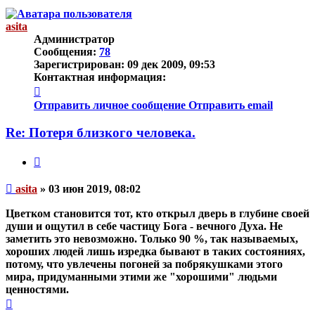
началу
asita
Администратор
Сообщения:
78
Зарегистрирован:
09 дек 2009, 09:53
Контактная информация:
Контактная
информация
Отправить личное сообщение
Отправить email
пользователя
asita
Re: Потеря близкого человека.
Цитата
Непрочитанное
asita
»
03 июн 2019, 08:02
сообщение
Цветком становится тот, кто открыл дверь в глубине своей
души и ощутил в себе частицу Бога - вечного Духа. Не
заметить это
невозможно
. Только 90 %, так называемых,
хороших людей лишь изредка бывают в таких состояниях,
потому, что увлечены погоней за побрякушками этого
мира, придуманными этими же "хорошими" людьми
ценностями.
Вернуться
к