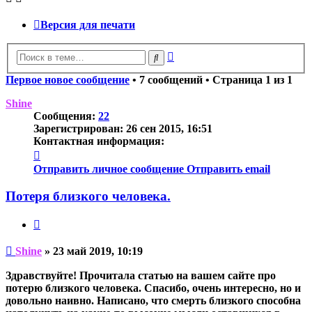
Версия для печати
Расширенный
Поиск
поиск
Первое новое сообщение
• 7 сообщений • Страница
1
из
1
Shine
Сообщения:
22
Зарегистрирован:
26 сен 2015, 16:51
Контактная информация:
Контактная
информация
Отправить личное сообщение
Отправить email
пользователя
Shine
Потеря близкого человека.
Цитата
Непрочитанное
Shine
»
23 май 2019, 10:19
сообщение
Здравствуйте! Прочитала статью на вашем сайте про
потерю близкого человека. Спасибо, очень интересно, но и
довольно наивно. Написано, что смерть близкого способна