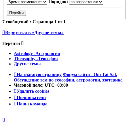
Порядок:
7 сообщений • Страница
1
из
1
Вернуться в «Другие темы»
Перейти
Astrology -Астрология
Theosophy -Теософия
Другие темы
На главную страницу
Форум сайта - Om Tat Sat.
Обсуждение тем по теософии, астрологии, эзотерике.
Часовой пояс:
UTC+03:00
Удалить cookies
Пользователи
Наша команда