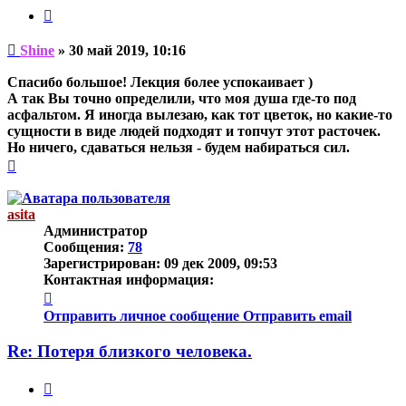
Цитата
Непрочитанное
Shine
»
30 май 2019, 10:16
сообщение
Спасибо большое! Лекция более успокаивает )
А так Вы точно определили, что моя душа где-то под
асфальтом. Я иногда вылезаю, как тот цветок, но какие-то
сущности в виде людей подходят и топчут этот расточек.
Но ничего, сдаваться нельзя - будем набираться сил.
Вернуться
к
началу
asita
Администратор
Сообщения:
78
Зарегистрирован:
09 дек 2009, 09:53
Контактная информация:
Контактная
информация
Отправить личное сообщение
Отправить email
пользователя
asita
Re: Потеря близкого человека.
Цитата