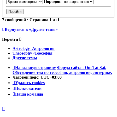
Порядок:
7 сообщений • Страница
1
из
1
Вернуться в «Другие темы»
Перейти
Astrology -Астрология
Theosophy -Теософия
Другие темы
На главную страницу
Форум сайта - Om Tat Sat.
Обсуждение тем по теософии, астрологии, эзотерике.
Часовой пояс:
UTC+03:00
Удалить cookies
Пользователи
Наша команда