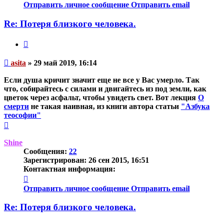
информация
Отправить личное сообщение
Отправить email
пользователя
asita
Re: Потеря близкого человека.
Цитата
Непрочитанное
asita
»
29 май 2019, 16:14
сообщение
Если душа кричит значит еще не все у Вас умерло. Так
что, собирайтесь с силами и двигайтесь из под земли, как
цветок через асфальт, чтобы увидеть свет. Вот лекция
О
смерти
не такая наивная, из книги автора статьи
"Азбука
теософии"
Вернуться
к
началу
Shine
Сообщения:
22
Зарегистрирован:
26 сен 2015, 16:51
Контактная информация:
Контактная
информация
Отправить личное сообщение
Отправить email
пользователя
Shine
Re: Потеря близкого человека.