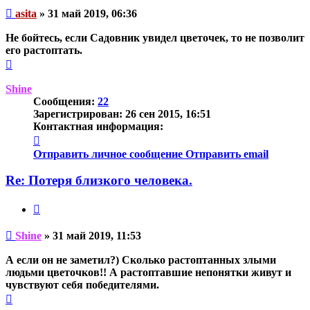
Непрочитанное
asita
»
31 май 2019, 06:36
сообщение
Не бойтесь, если Садовник увидел цветочек, то не позволит
его растоптать.
Вернуться
к
началу
Shine
Сообщения:
22
Зарегистрирован:
26 сен 2015, 16:51
Контактная информация:
Контактная
информация
Отправить личное сообщение
Отправить email
пользователя
Shine
Re: Потеря близкого человека.
Цитата
Непрочитанное
Shine
»
31 май 2019, 11:53
сообщение
А если он не заметил?) Сколько растоптанных злыми
людьми цветочков!! А растоптавшие непонятки живут и
чувствуют себя победителями.
Вернуться
к