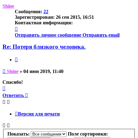
началу
Shine
Сообщения:
22
Зарегистрирован:
26 сен 2015, 16:51
Контактная информация:
Контактная
информация
Отправить личное сообщение
Отправить email
пользователя
Shine
Re: Потеря близкого человека.
Цитата
Непрочитанное
Shine
»
04 июн 2019, 11:40
сообщение
Спасибо!
Вернуться
к
Ответить
началу
Версия для печати
Показать:
Поле сортировки: