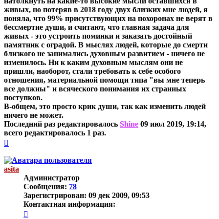
натолкнуть на какие-то высокие мысли оставшихся в
живых, но потеряв в 2018 году двух близких мне людей, я
поняла, что 99% присутствующих на похоронах не верят в
бессмертие души, и считают, что главная задача для
живых - это устроить поминки и заказать достойный
памятник с оградой. В мыслях людей, которые до смерти
близкого не занимались духовным развитием - ничего не
изменилось. Ни к каким духовным мыслям они не
пришли, наоборот, стали требовать к себе особого
отношения, материальной помощи типа "вы мне теперь
все должны" и всяческого понимания их странных
поступков.
В-общем, это просто крик души, так как изменить людей
ничего не может.
Последний раз редактировалось
Shine
09 июл 2019, 19:14,
всего редактировалось 1 раз.
Вернуться
к
началу
asita
Администратор
Сообщения:
78
Зарегистрирован:
09 дек 2009, 09:53
Контактная информация:
Контактная