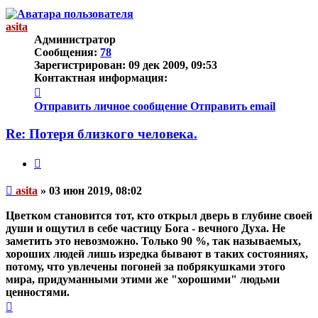
началу
asita
Администратор
Сообщения:
78
Зарегистрирован:
09 дек 2009, 09:53
Контактная информация:
Контактная
информация
Отправить личное сообщение
Отправить email
пользователя
asita
Re: Потеря близкого человека.
Цитата
Непрочитанное
asita
»
03 июн 2019, 08:02
сообщение
Цветком становится тот, кто открыл дверь в глубине своей
души и ощутил в себе частицу Бога - вечного Духа. Не
заметить это
невозможно
. Только 90 %, так называемых,
хороших людей лишь изредка бывают в таких состояниях,
потому, что увлечены погоней за побрякушками этого
мира, придуманными этими же "хорошими" людьми
ценностями.
Вернуться
к