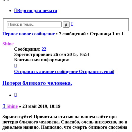
Версия для печати
Расширенный
Поиск
поиск
Первое новое сообщение
• 7 сообщений • Страница
1
из
1
Shine
Сообщения:
22
Зарегистрирован:
26 сен 2015, 16:51
Контактная информация:
Контактная
информация
Отправить личное сообщение
Отправить email
пользователя
Shine
Потеря близкого человека.
Цитата
Непрочитанное
Shine
»
23 май 2019, 10:19
сообщение
Здравствуйте! Прочитала статью на вашем сайте про
потерю близкого человека. Спасибо, очень интересно, но и
довольно наивно. Написано, что смерть близкого способна