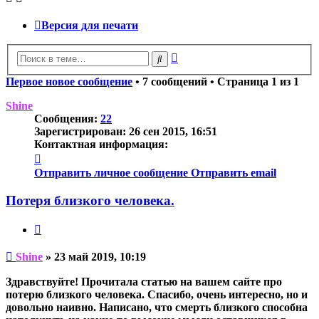
Версия для печати
Расширенный
Поиск
поиск
Первое новое сообщение
• 7 сообщений • Страница
1
из
1
Shine
Сообщения:
22
Зарегистрирован:
26 сен 2015, 16:51
Контактная информация:
Контактная
информация
Отправить личное сообщение
Отправить email
пользователя
Shine
Потеря близкого человека.
Цитата
Непрочитанное
Shine
»
23 май 2019, 10:19
сообщение
Здравствуйте! Прочитала статью на вашем сайте про
потерю близкого человека. Спасибо, очень интересно, но и
довольно наивно. Написано, что смерть близкого способна