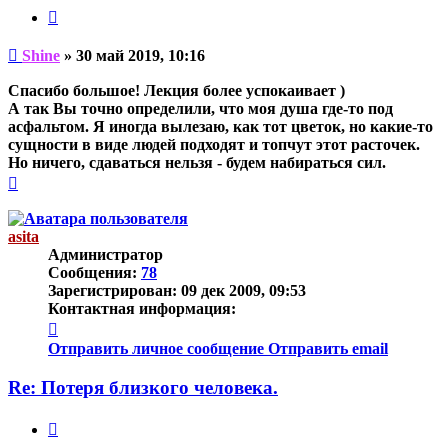
Цитата
Непрочитанное
Shine
»
30 май 2019, 10:16
сообщение
Спасибо большое! Лекция более успокаивает )
А так Вы точно определили, что моя душа где-то под
асфальтом. Я иногда вылезаю, как тот цветок, но какие-то
сущности в виде людей подходят и топчут этот расточек.
Но ничего, сдаваться нельзя - будем набираться сил.
Вернуться
к
началу
asita
Администратор
Сообщения:
78
Зарегистрирован:
09 дек 2009, 09:53
Контактная информация:
Контактная
информация
Отправить личное сообщение
Отправить email
пользователя
asita
Re: Потеря близкого человека.
Цитата