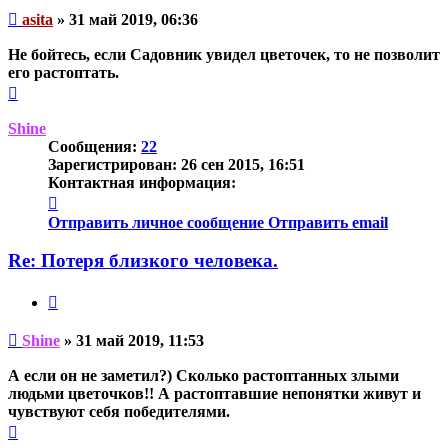
Непрочитанное
asita
»
31 май 2019, 06:36
сообщение
Не бойтесь, если Садовник увидел цветочек, то не позволит
его растоптать.
Вернуться
к
началу
Shine
Сообщения:
22
Зарегистрирован:
26 сен 2015, 16:51
Контактная информация:
Контактная
информация
Отправить личное сообщение
Отправить email
пользователя
Shine
Re: Потеря близкого человека.
Цитата
Непрочитанное
Shine
»
31 май 2019, 11:53
сообщение
А если он не заметил?) Сколько растоптанных злыми
людьми цветочков!! А растоптавшие непонятки живут и
чувствуют себя победителями.
Вернуться
к