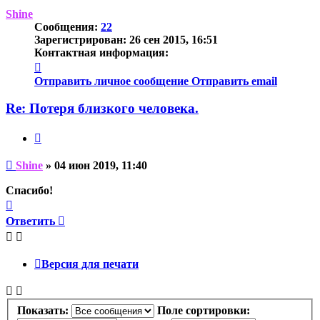
началу
Shine
Сообщения:
22
Зарегистрирован:
26 сен 2015, 16:51
Контактная информация:
Контактная
информация
Отправить личное сообщение
Отправить email
пользователя
Shine
Re: Потеря близкого человека.
Цитата
Непрочитанное
Shine
»
04 июн 2019, 11:40
сообщение
Спасибо!
Вернуться
к
Ответить
началу
Версия для печати
Показать:
Поле сортировки: