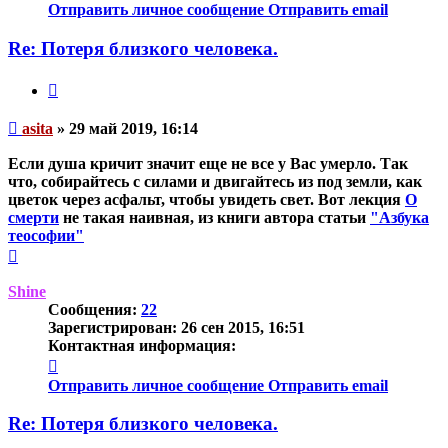
информация
Отправить личное сообщение
Отправить email
пользователя
asita
Re: Потеря близкого человека.
Цитата
Непрочитанное
asita
»
29 май 2019, 16:14
сообщение
Если душа кричит значит еще не все у Вас умерло. Так
что, собирайтесь с силами и двигайтесь из под земли, как
цветок через асфальт, чтобы увидеть свет. Вот лекция
О
смерти
не такая наивная, из книги автора статьи
"Азбука
теософии"
Вернуться
к
началу
Shine
Сообщения:
22
Зарегистрирован:
26 сен 2015, 16:51
Контактная информация:
Контактная
информация
Отправить личное сообщение
Отправить email
пользователя
Shine
Re: Потеря близкого человека.