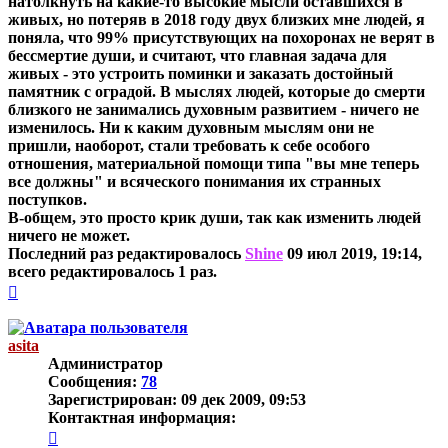
натолкнуть на какие-то высокие мысли оставшихся в
живых, но потеряв в 2018 году двух близких мне людей, я
поняла, что 99% присутствующих на похоронах не верят в
бессмертие души, и считают, что главная задача для
живых - это устроить поминки и заказать достойный
памятник с оградой. В мыслях людей, которые до смерти
близкого не занимались духовным развитием - ничего не
изменилось. Ни к каким духовным мыслям они не
пришли, наоборот, стали требовать к себе особого
отношения, материальной помощи типа "вы мне теперь
все должны" и всяческого понимания их странных
поступков.
В-общем, это просто крик души, так как изменить людей
ничего не может.
Последний раз редактировалось
Shine
09 июл 2019, 19:14,
всего редактировалось 1 раз.
Вернуться
к
началу
asita
Администратор
Сообщения:
78
Зарегистрирован:
09 дек 2009, 09:53
Контактная информация:
Контактная