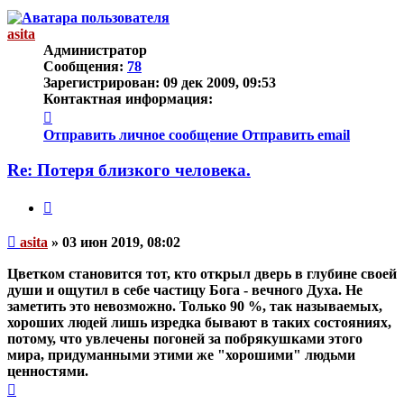
началу
asita
Администратор
Сообщения:
78
Зарегистрирован:
09 дек 2009, 09:53
Контактная информация:
Контактная
информация
Отправить личное сообщение
Отправить email
пользователя
asita
Re: Потеря близкого человека.
Цитата
Непрочитанное
asita
»
03 июн 2019, 08:02
сообщение
Цветком становится тот, кто открыл дверь в глубине своей
души и ощутил в себе частицу Бога - вечного Духа. Не
заметить это
невозможно
. Только 90 %, так называемых,
хороших людей лишь изредка бывают в таких состояниях,
потому, что увлечены погоней за побрякушками этого
мира, придуманными этими же "хорошими" людьми
ценностями.
Вернуться
к