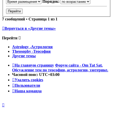
Порядок:
7 сообщений • Страница
1
из
1
Вернуться в «Другие темы»
Перейти
Astrology -Астрология
Theosophy -Теософия
Другие темы
На главную страницу
Форум сайта - Om Tat Sat.
Обсуждение тем по теософии, астрологии, эзотерике.
Часовой пояс:
UTC+03:00
Удалить cookies
Пользователи
Наша команда