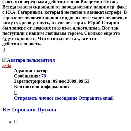
факт, что перед нами действительно Владимир Путин.
Всегда власти скрывали от народа истину, например, факт
с Ю.А. Гагариным, который не погиб в авиакатастрофе. В
гороскопе человека хорошо видно от чего умрет человек, и
кому суждено утонуть, в огне не сгорит. Юрий Гагарин
был заперт от людских глаз из-за алкоголизма. Вот так
поступили с нашим любимым героем. Сколько еще это
будут скрывать. Что я сказал не так, все это
действительность.
Вернуться
к
началу
asita
Администратор
Сообщения:
78
Зарегистрирован:
09 дек 2009, 09:53
Контактная информация:
Контактная
информация
Отправить личное сообщение
Отправить email
пользователя
asita
Re: Гороскоп Путина
Цитата