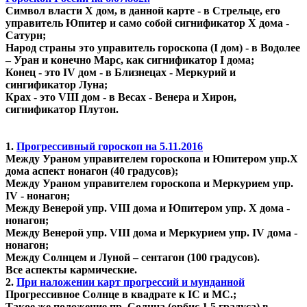
Символ власти X дом, в данной карте - в Стрельце, его
управитель Юпитер и само собой сигнификатор Х дома -
Сатурн;
Народ страны это управитель гороскопа (I дом) - в Водолее
– Уран и конечно Марс, как сигнификатор I дома;
Конец - это IV дом - в Близнецах - Меркурий и
сингификатор Луна;
Крах - это VIII дом - в Весах - Венера и Хирон,
сигнификатор Плутон.
1.
Прогрессивный гороскоп на 5.11.2016
Между Ураном управителем гороскопа и Юпитером упр.X
дома аспект нонагон (40 градусов);
Между Ураном управителем гороскопа и Меркурием упр.
IV - нонагон;
Между Венерой упр. VIII дома и Юпитером упр. X дома -
нонагон;
Между Венерой упр. VIII дома и Меркурием упр. IV дома -
нонагон;
Между Солнцем и Луной – сентагон (100 градусов).
Все аспекты кармические.
2.
При наложении карт прогрессий и мунданной
Прогрессивное Солнце в квадрате к IC и MC.;
Такое же положение пр. Солнца (орбис 1.5 градуса) в