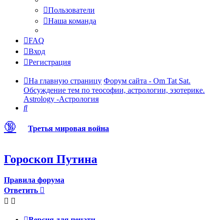
Пользователи
Наша команда
FAQ
Вход
Регистрация
На главную страницу
Форум сайта - Om Tat Sat.
Обсуждение тем по теософии, астрологии, эзотерике.
Astrology -Астрология
Поиск
🔞
Третья мировая война
Гороскоп Путина
Правила форума
Ответить
Версия для печати