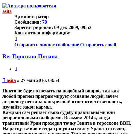
началу
asita
Администратор
Сообщения:
78
Зарегистрирован:
09 дек 2009, 09:53
Контактная информация:
Контактная
информация
Отправить личное сообщение
Отправить email
пользователя
asita
Re: Гороскоп Путина
Цитата
Непрочитанное
asita
»
27 май 2016, 08:54
сообщение
Никто не будет отвечать на подобный вопрос, так как
любой прогноз программирует сознание людей, зачем
астрологу нести за конкретный ответ ответственность,
изучайте закон кармы.
Каждый сам решает свою судьбу правильными или
неправильными выборами. Возьмем 2014г., когда
транзитный Уран проходил точку Зенита в гороскопе ВВП.
На распутье как всегда три указателя: у Урана это взлет,
продолжение полета и падение. Трудно предположить, что