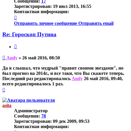
Сообщения:
17
Зарегистрирован:
19 июл 2013, 16:55
Контактная информация:
Контактная
информация
Отправить личное сообщение
Отправить email
пользователя
Andy
Re: Гороскоп Путина
Цитата
Непрочитанное
Andy
»
26 май 2016, 08:50
сообщение
Да я слышал, что мудрый "правит своими звездами", но
был прогноз на 2014г., и все таки, что Вы скажете теперь.
Последний раз редактировалось
Andy
26 май 2016, 09:40,
всего редактировалось 1 раз.
Вернуться
к
началу
asita
Администратор
Сообщения:
78
Зарегистрирован:
09 дек 2009, 09:53
Контактная информация: