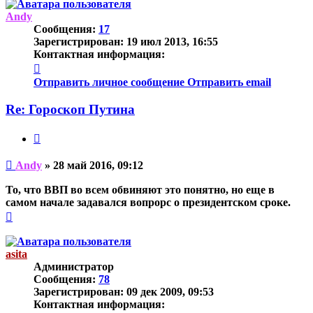
началу
Andy
Сообщения:
17
Зарегистрирован:
19 июл 2013, 16:55
Контактная информация:
Контактная
информация
Отправить личное сообщение
Отправить email
пользователя
Andy
Re: Гороскоп Путина
Цитата
Непрочитанное
Andy
»
28 май 2016, 09:12
сообщение
То, что ВВП во всем обвиняют это понятно, но еще в
самом начале задавался вопрорс о президентском сроке.
Вернуться
к
началу
asita
Администратор
Сообщения:
78
Зарегистрирован:
09 дек 2009, 09:53
Контактная информация: