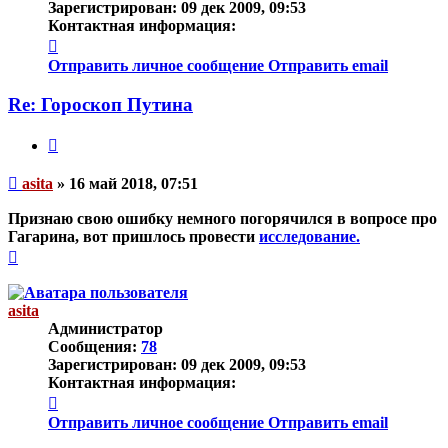
Зарегистрирован:
09 дек 2009, 09:53
Контактная информация:
Контактная
информация
Отправить личное сообщение
Отправить email
пользователя
asita
Re: Гороскоп Путина
Цитата
Непрочитанное
asita
»
16 май 2018, 07:51
сообщение
Признаю свою ошибку немного погорячился в вопросе про
Гагарина, вот пришлось провести
исследование.
Вернуться
к
началу
asita
Администратор
Сообщения:
78
Зарегистрирован:
09 дек 2009, 09:53
Контактная информация:
Контактная
информация
Отправить личное сообщение
Отправить email
пользователя