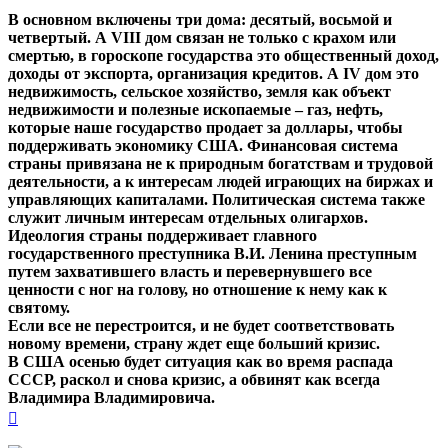
В основном включены три дома: десятый, восьмой и
четвертый. А VIII дом связан не только с крахом или
смертью, в гороскопе государства это общественный доход,
доходы от экспорта, организация кредитов. А IV дом это
недвижимость, сельское хозяйство, земля как объект
недвижимости и полезные ископаемые – газ, нефть,
которые наше государство продает за доллары, чтобы
поддерживать экономику США. Финансовая система
страны привязана не к природным богатствам и трудовой
деятельности, а к интересам людей играющих на биржах и
управляющих капиталами. Политическая система также
служит личным интересам отдельных олигархов.
Идеология страны поддерживает главного
государственного преступника В.И. Ленина преступным
путем захватившего власть и перевернувшего все
ценности с ног на голову, но отношение к нему как к
святому.
Если все не перестроится, и не будет соответствовать
новому времени, страну ждет еще больший кризис.
В США осенью будет ситуация как во время распада
СССР, раскол и снова кризис, а обвинят как всегда
Владимира Владимировича.
Вернуться
к