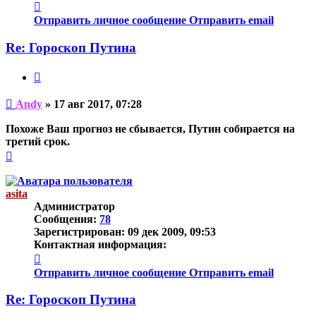
Контактная
информация
Отправить личное сообщение
Отправить email
пользователя
Andy
Re: Гороскоп Путина
Цитата
Непрочитанное
Andy
»
17 авг 2017, 07:28
сообщение
Похоже Ваш прогноз не сбывается, Путин собирается на
третий срок.
Вернуться
к
началу
asita
Администратор
Сообщения:
78
Зарегистрирован:
09 дек 2009, 09:53
Контактная информация:
Контактная
информация
Отправить личное сообщение
Отправить email
пользователя
asita
Re: Гороскоп Путина