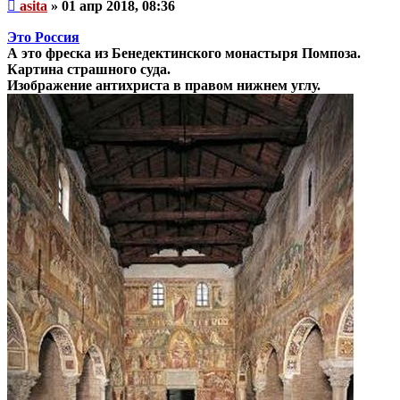
Непрочитанное
asita
»
01 апр 2018, 08:36
сообщение
Это Россия
А это фреска из Бенедектинского монастыря Помпоза.
Картина страшного суда.
Изображение антихриста в правом нижнем углу.