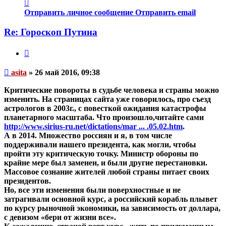
Контактная
информация
Отправить личное сообщение
Отправить email
пользователя
asita
Re: Гороскоп Путина
Цитата
Непрочитанное
asita
»
26 май 2016, 09:38
сообщение
Критические повороты в судьбе человека и страны можно
изменить. На страницах сайта уже говорилось, про съезд
астрологов в 2003г., с повесткой ожидания катастрофы
планетарного масштаба. Что произошло,читайте сами
http://www.sirius-ru.net/dictations/mar ... .05.02.htm
.
А в 2014. Множество россиян и я, в том числе
поддерживали нашего президента, как могли, чтобы
пройти эту критическую точку. Министр обороны по
крайне мере был заменен, и были другие перестановки.
Массовое сознание жителей любой страны питает своих
президентов.
Но, все эти изменения были поверхностные и не
затрагивали основной курс, а российский корабль плывет
по курсу рыночной экономики, на зависимость от доллара,
с девизом «бери от жизни все».