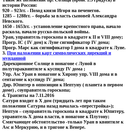
истории России:
920 – 923гг. - Поход князя Игоря на печенегов.
1285 – 1288гг. – борьба за власть сыновей Александра
Невского.
1650 - 1653гг. - установление крепостного права, начало
раскола, начало русско-польской войны.
Уран, управитель гороскопа в квадрате к II и VIII дому;
Прогр. IC ( IV дом) к Луне сигнификатор IV дома;
Прогр. Марс как сигнификатор I дома в квадрате к Луне.
3.
При наложении карт символических дирекций и
мунданной
Дирекционное Солнце в нонагоне с Луной в
полутораквинтиле к куспиду IV дома ;
Упр. Asc Уран в нонагоне к Хирону упр. VIII дома и в
сентагоне к куспиду IV дома;
Дир. Юпитер в оппозиции к Нептуну ( планета в первом
доме) , соуправитель гороскопа;
4. Транзиты на 7.11.2016
Сатурн входит в X дом (тридцать лет при таком
положении Сатурна назад началась «перестройка»);
Нептун – соуправитель гороскопа в квадрате к Юпитеру,
управитель Х дома власти, в нонагоне к Плутону;
Смягчающее обстоятельство -только Уран в квинтиле к
Asc и Меркурию, и в тригоне к Венере.