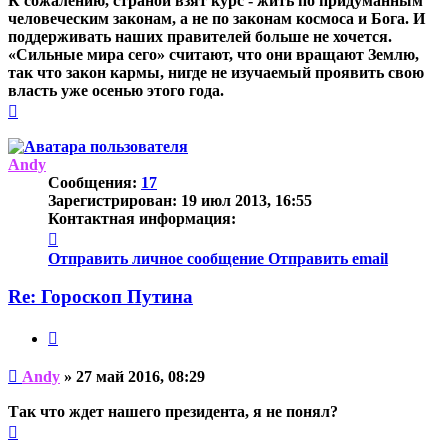
К сожалению, страной взят курс - жить по придуманным
человеческим законам, а не по законам космоса и Бога. И
поддерживать наших правителей больше не хочется.
«Сильные мира сего» считают, что они вращают Землю,
так что закон кармы, нигде не изучаемый проявить свою
власть уже осенью этого года.
Вернуться
к
началу
Andy
Сообщения:
17
Зарегистрирован:
19 июл 2013, 16:55
Контактная информация:
Контактная
информация
Отправить личное сообщение
Отправить email
пользователя
Andy
Re: Гороскоп Путина
Цитата
Непрочитанное
Andy
»
27 май 2016, 08:29
сообщение
Так что ждет нашего президента, я не понял?
Вернуться
к