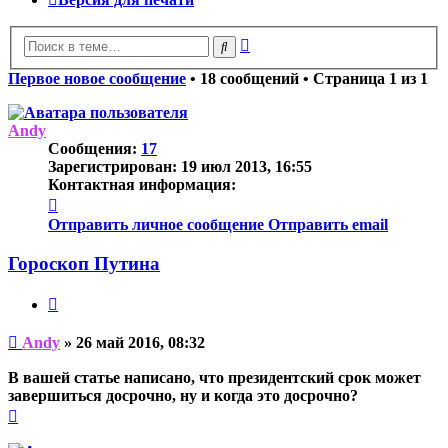
Расширенный
Поиск
поиск
Первое новое сообщение
• 18 сообщений • Страница
1
из
1
Andy
Сообщения:
17
Зарегистрирован:
19 июл 2013, 16:55
Контактная информация:
Контактная
информация
Отправить личное сообщение
Отправить email
пользователя
Andy
Гороскоп Путина
Цитата
Непрочитанное
Andy
»
26 май 2016, 08:32
сообщение
В вашей статье написано, что президентский срок может
завершиться досрочно, ну и когда это досрочно?
Вернуться
к