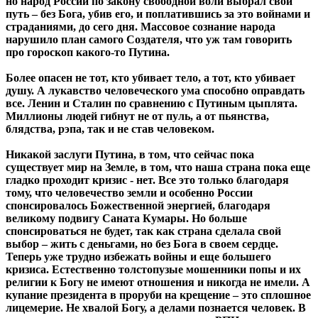
но народ России по закону свободной воли выбрал свой
путь – без Бога, убив его, и поплатившись за это войнами и
страданиями, до сего дня.
Массовое сознание народа
нарушило план самого Создателя, что уж там говорить
про гороскоп какого-то Путина.
Более опасен не тот, кто убивает тело, а тот, кто убивает
душу. А лукавство человеческого ума способно оправдать
все. Ленин и Сталин по сравнению с Путиным цыплята.
Миллионы людей гибнут не от пуль, а от пьянства,
блядства, рэпа, так и не став человеком.
Никакой заслуги Путина, в том, что сейчас пока
существует мир на Земле, в том, что наша страна пока еще
гладко проходит кризис - нет. Все это только благодаря
тому, что человечество земли и особенно России
спонсировалось Божественной энергией, благодаря
великому подвигу Саната Кумары. Но больше
спонсироваться не будет, так как страна сделала свой
выбор – жить с деньгами, но без Бога в своем сердце.
Теперь уже трудно избежать войны и еще большего
кризиса. Естественно толстопузые мошенники попы и их
религии к Богу не имеют отношения и никогда не имели. А
купание президента в проруби на крещение – это сплошное
лицемерие. Не хвалой Богу, а делами познается человек. В