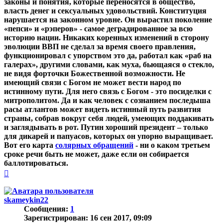
законы и понятия, которые переносятся в общество,
власть денег и сексуальных удовольствий. Конституция
нарушается на законном уровне. Он вырастил поколение
«пепси» и «рэперов» - самое деградированное за всю
историю нации. Никаких коренных изменений в сторону
эволюции ВВП не сделал за время своего правления,
функционировал с упорством это да, работал как «раб на
галерах», другими словами, как муха, бьющаяся о стекло,
не видя форточки Божественной возможности. Не
имеющий связи с Богом не может вести народ по
истинному пути. Для него связь с Богом - это посиделки с
митрополитом. Да и как человек с сознанием последыша
расы атлантов может видеть истинный путь развития
страны, собрав вокруг себя людей, умеющих поддакивать
и заглядывать в рот. Путин хороший президент – только
для дикарей и папуасов, которых он упорно выращивает.
Вот его карта
солярных обращений
- ни о каком третьем
сроке речи быть не может, даже если он собирается
баллотироваться.
Вернуться
к
началу
skameykin22
Сообщения:
1
Зарегистрирован:
16 сен 2017, 09:09