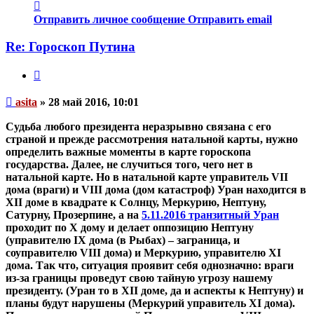
Контактная
информация
Отправить личное сообщение
Отправить email
пользователя
asita
Re: Гороскоп Путина
Цитата
Непрочитанное
asita
»
28 май 2016, 10:01
сообщение
Судьба любого президента неразрывно связана с его
страной и прежде рассмотрения натальной карты, нужно
определить важные моменты в карте гороскопа
государства.
Далее, не случиться того, чего нет в
натальной карте.
Но в натальной карте управитель VII
дома (враги) и VIII дома (дом катастроф) Уран находится в
XII доме в квадрате к Солнцу, Меркурию, Нептуну,
Сатурну, Прозерпине, а на
5.11.2016 транзитный Уран
проходит по Х дому и делает оппозицию Нептуну
(управителю IX дома (в Рыбах) – заграница, и
соуправителю VIII дома) и Меркурию, управителю XI
дома.
Так что, ситуация проявит себя однозначно: враги
из-за границы проведут свою тайную угрозу нашему
президенту
. (Уран то в XII доме, да и аспекты к Нептуну) и
планы будут нарушены (Меркурий управитель XI дома).