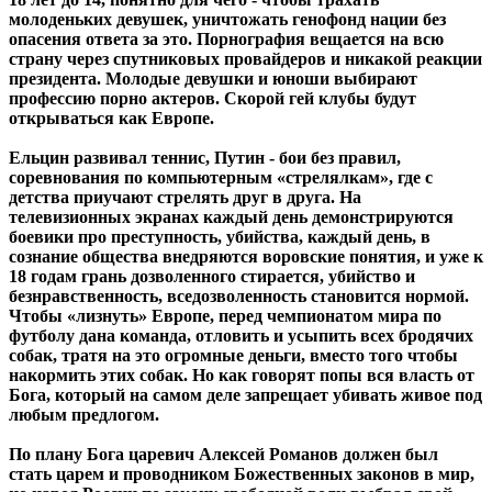
молоденьких девушек, уничтожать генофонд нации без
опасения ответа за это. Порнография вещается на всю
страну через спутниковых провайдеров и никакой реакции
президента. Молодые девушки и юноши выбирают
профессию порно актеров. Скорой гей клубы будут
открываться как Европе.
Ельцин развивал теннис, Путин - бои без правил,
соревнования по компьютерным «стрелялкам», где с
детства приучают стрелять друг в друга. На
телевизионных экранах каждый день демонстрируются
боевики про преступность, убийства, каждый день, в
сознание общества внедряются воровские понятия, и уже к
18 годам грань дозволенного стирается, убийство и
безнравственность, вседозволенность становится нормой.
Чтобы «лизнуть» Европе, перед чемпионатом мира по
футболу дана команда, отловить и усыпить всех бродячих
собак, тратя на это огромные деньги, вместо того чтобы
накормить этих собак. Но как говорят попы вся власть от
Бога, который на самом деле запрещает убивать живое под
любым предлогом.
По плану Бога царевич Алексей Романов должен был
стать царем и проводником Божественных законов в мир,