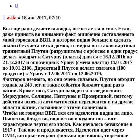
Цитата
Непрочитанное
asita
»
18 авг 2017, 07:10
сообщение
Вы еще рано делаете выводы, все остается в силе. Если,
даже принять во внимание факт ошибочно составленного
мной гороскопа ВВП, в котором видно больше и сделать
анализ без учета сетки домов, то видна вот такая картина:
транзитный Плутон (разрушитель) с орбисом в один градус
делает квадрат к Сатурну (власть) длится с 16.12.2016 по
21.12.2017 и оппозицию к Урану (смена власти) 14.01.2017
по 19.01.2108. Директный Плутон делает сентагон (100
градусов) к Урану с 12.06.2017 по 12.06.2019.
Факторов немного, но они очень сильные. Плутон обходит
зодиак за 248 лет, и такие события бывают один раз в
жизни. Кроме того, Сатурн находится в соединении с
Меркурием, Солнцем, Нептуном и Прозерпиной, поэтому
действия аспекта автоматически переносится и на другие
области жизни, связанные с этими планетами.
Чтобы не говорил ВВП, вся его идеология видна на лицо.
Пьянство, блядство, воровство и кумовство – вот
характерные черты его эпохи. Как началось беззаконие в
1917 г. Так оно и продолжается. Идеология идет через
СМИ, которые вещают фильмы про войны, тюремные