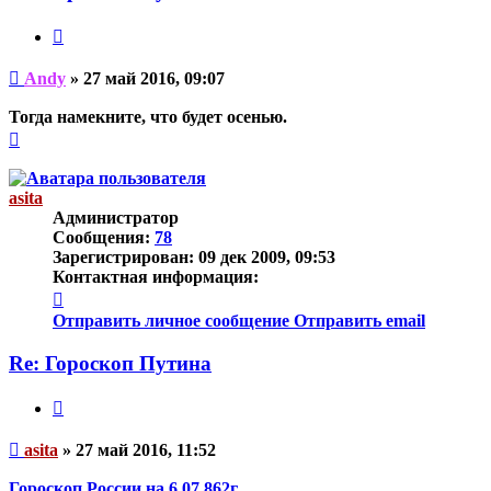
Цитата
Непрочитанное
Andy
»
27 май 2016, 09:07
сообщение
Тогда намекните, что будет осенью.
Вернуться
к
началу
asita
Администратор
Сообщения:
78
Зарегистрирован:
09 дек 2009, 09:53
Контактная информация:
Контактная
информация
Отправить личное сообщение
Отправить email
пользователя
asita
Re: Гороскоп Путина
Цитата
Непрочитанное
asita
»
27 май 2016, 11:52
сообщение
Гороскоп России на 6.07.862г.