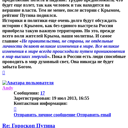
будет еще взлет, так как человек и так находится на
вершине власти. Тем не менее, после истории с Крымом,
рейтинг Путина поднялся.
Историки и политики еще очень долго будут обсуждать
историю с Крымом, как без единого выстрела Россия
приобрела такую важную территорию. Но это, прежде
всего воля жителей Крыма, наши молитвы. И самое
главное «
Не правительства, не страны, не отдельные
личности делают великие изменения в мире. Все великие
изменения в мире всегда происходили путем проникновения
в мир высших энергий
». Пока в России есть люди способные
проводить в мир духовный свет, Она никогда не будет
забыта Богом.
Вернуться
к
началу
Andy
Сообщения:
17
Зарегистрирован:
19 июл 2013, 16:55
Контактная информация:
Контактная
информация
Отправить личное сообщение
Отправить email
пользователя
Andy
Re: Гороскоп Путина