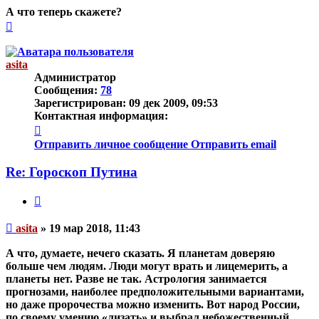
А что теперь скажете?
Вернуться
к
началу
asita
Администратор
Сообщения:
78
Зарегистрирован:
09 дек 2009, 09:53
Контактная информация:
Контактная
информация
Отправить личное сообщение
Отправить email
пользователя
asita
Re: Гороскоп Путина
Цитата
Непрочитанное
asita
»
19 мар 2018, 11:43
сообщение
А что, думаете, нечего сказать. Я планетам доверяю
больше чем людям. Люди могут врать и лицемерить, а
планеты нет. Разве не так. Астрология занимается
прогнозами, наиболее предположительными вариантами,
но даже пророчества можно изменить. Вот народ России,
по своему умению «лизать» и выбрал небожественный