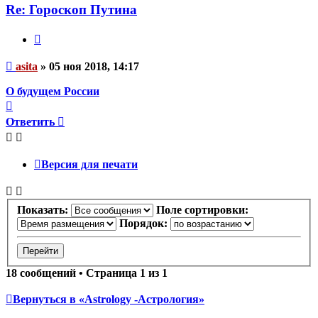
asita
Re: Гороскоп Путина
Цитата
Непрочитанное
asita
»
05 ноя 2018, 14:17
сообщение
О будущем России
Вернуться
к
Ответить
началу
Версия для печати
Показать:
Поле сортировки:
Порядок:
18 сообщений • Страница
1
из
1
Вернуться в «Astrology -Астрология»