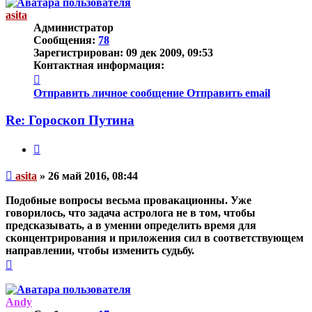
началу
asita
Администратор
Сообщения:
78
Зарегистрирован:
09 дек 2009, 09:53
Контактная информация:
Контактная
информация
Отправить личное сообщение
Отправить email
пользователя
asita
Re: Гороскоп Путина
Цитата
Непрочитанное
asita
»
26 май 2016, 08:44
сообщение
Подобные вопросы весьма провакационны. Уже
говорилось, что задача астролога не в том, чтобы
предсказывать, а в умении определить время для
сконцентрирования и приложения сил в соответствующем
направлении, чтобы изменить судьбу.
Вернуться
к
началу
Andy