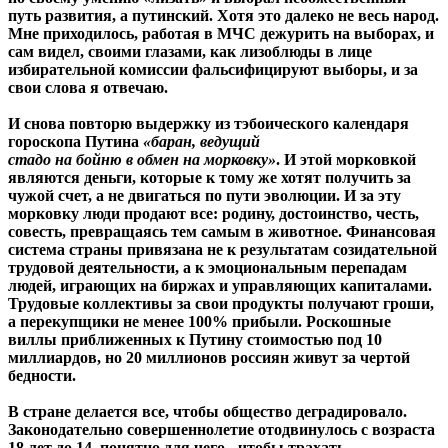
путь развития, а путинский. Хотя это далеко не весь народ.
Мне приходилось, работая в МЧС дежурить на выборах, и
сам видел, своими глазами, как лизоблюды в лице
избирательной комиссии фальсифицируют выборы, и за
свои слова я отвечаю.
И снова повторю выдержку из тэбоического календаря
гороскопа Путина
«баран, ведущий
стадо на бойню в обмен на морковку»
. И этой морковкой
являются деньги, которые к тому же хотят получить за
чужой счет, а не двигаться по пути эволюции. И за эту
морковку люди продают все: родину, достоинство, честь,
совесть, превращаясь тем самым в животное. Финансовая
система страны привязана не к результатам созидательной
трудовой деятельности, а к эмоциональным перепадам
людей, играющих на биржах и управляющих капиталами.
Трудовые коллективы за свои продукты получают гроши,
а перекупщики не менее 100% прибыли. Роскошные
виллы приближенных к Путину стоимостью под 10
миллиардов, но 20 миллионов россиян живут за чертой
бедности.
В стране делается все, чтобы общество деградировало.
Законодательно совершеннолетие отодвинулось с возраста
18 лет до 14, понятно для чего - чтобы трахать