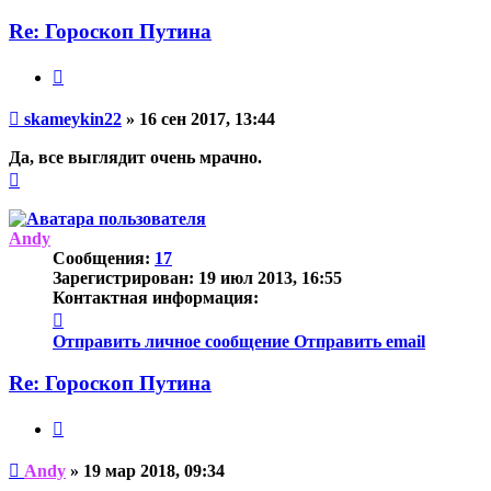
Re: Гороскоп Путина
Цитата
Непрочитанное
skameykin22
»
16 сен 2017, 13:44
сообщение
Да, все выглядит очень мрачно.
Вернуться
к
началу
Andy
Сообщения:
17
Зарегистрирован:
19 июл 2013, 16:55
Контактная информация:
Контактная
информация
Отправить личное сообщение
Отправить email
пользователя
Andy
Re: Гороскоп Путина
Цитата
Непрочитанное
Andy
»
19 мар 2018, 09:34
сообщение