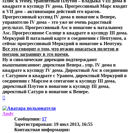
Плюс к этому, транзитный Плутон – владыка VIII дома в
квадрате в куспиду IV дома. Прогрессивный Марс входит
в VII дом – активизация действий его врагов.
Прогрессивный куспид IV дома в нонагоне к Венере,
управителю IV дома – это уже не очень радостный
результат. Прогрессивный Asc в нонагоне к натальному
Asc. Прогрессивное Солнце в квадрате в куспиду III дома.
Меркурий В натальной карте в соединении с Нептуном, а
сейчас прогрессивный Меркурий в нонагоне к Нептуну.
Все это говорит о том, что нужно опасаться полетов и
поездок заграницу в это время.
Ну и сиволические дирекции подтверждают
вышенаписанное: директная Венера , упр. IV дома в
квадрате к куспиду IV дома. Директный Asc в соединении
с Сатурном и квадрате с Ураном, директный Меркурий в
соединении с Марсом и сентагоне к куспиду III дома,
директный Плутон в нонагоне к куспиду III дома,
директный Сатурн в нонагоне к Венере.
Вернуться
к
началу
Andy
Сообщения:
17
Зарегистрирован:
19 июл 2013, 16:55
Контактная информация: