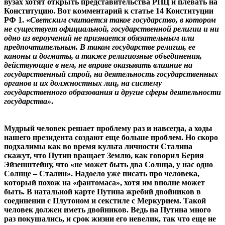
вузах хотят открыть представительства РПЦ и плевать на
Конституцию. Вот комментарий к статье 14 Конституции
РФ 1. «
Светским считается такое государство, в котором
не существует официальной, государственной религии и ни
одно из вероучений не признается обязательным или
предпочтительным.
В таком государстве религия, ее
каноны и догматы, а также религиозные объединения,
действующие в нем, не вправе оказывать влияние на
государственный строй, на деятельность государственных
органов и их должностных лиц, на систему
государственного образования и другие сферы деятельности
государства»
.
Мудрый человек решает проблему раз и навсегда, а ходы
нашего президента создают еще больше проблем. Но скоро
подхалимы как во время культа личности Сталина
скажут, что Путин вращает Землю, как говорил Берия
Эйзенштейну, что «не может быть два Солнца, у нас одно
Солнце – Сталин». Надоело уже писать про человека,
который похож на «фантомаса», хотя им вполне может
быть. В натальной карте Путина жребий двойников в
соединении с Плутоном и секстиле с Меркурием. Такой
человек должен иметь двойников. Ведь на Путина много
раз покушались, и срок жизни его невелик, так что еще не