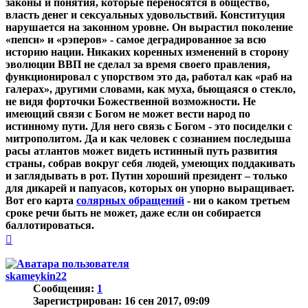
законы и понятия, которые переносятся в общество,
власть денег и сексуальных удовольствий. Конституция
нарушается на законном уровне. Он вырастил поколение
«пепси» и «рэперов» - самое деградированное за всю
историю нации. Никаких коренных изменений в сторону
эволюции ВВП не сделал за время своего правления,
функционировал с упорством это да, работал как «раб на
галерах», другими словами, как муха, бьющаяся о стекло,
не видя форточки Божественной возможности. Не
имеющий связи с Богом не может вести народ по
истинному пути. Для него связь с Богом - это посиделки с
митрополитом. Да и как человек с сознанием последыша
расы атлантов может видеть истинный путь развития
страны, собрав вокруг себя людей, умеющих поддакивать
и заглядывать в рот. Путин хороший президент – только
для дикарей и папуасов, которых он упорно выращивает.
Вот его карта
солярных обращений
- ни о каком третьем
сроке речи быть не может, даже если он собирается
баллотироваться.
Вернуться
к
началу
skameykin22
Сообщения:
1
Зарегистрирован:
16 сен 2017, 09:09