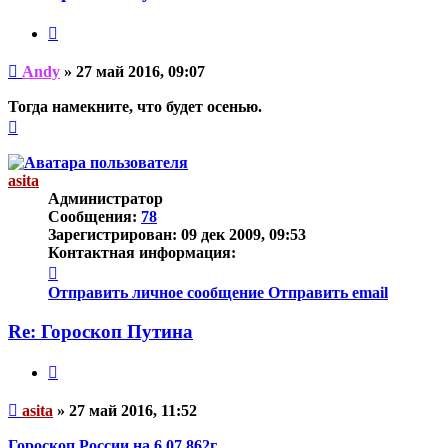
Цитата
Непрочитанное
Andy
»
27 май 2016, 09:07
сообщение
Тогда намекните, что будет осенью.
Вернуться
к
началу
asita
Администратор
Сообщения:
78
Зарегистрирован:
09 дек 2009, 09:53
Контактная информация:
Контактная
информация
Отправить личное сообщение
Отправить email
пользователя
asita
Re: Гороскоп Путина
Цитата
Непрочитанное
asita
»
27 май 2016, 11:52
сообщение
Гороскоп России на 6.07.862г.