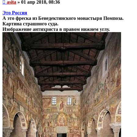
Непрочитанное
asita
»
01 апр 2018, 08:36
сообщение
Это Россия
А это фреска из Бенедектинского монастыря Помпоза.
Картина страшного суда.
Изображение антихриста в правом нижнем углу.