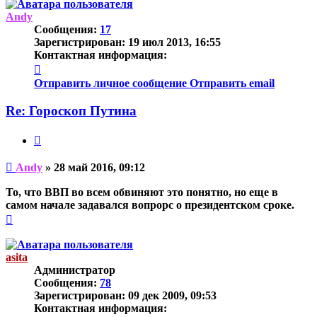
началу
Andy
Сообщения:
17
Зарегистрирован:
19 июл 2013, 16:55
Контактная информация:
Контактная
информация
Отправить личное сообщение
Отправить email
пользователя
Andy
Re: Гороскоп Путина
Цитата
Непрочитанное
Andy
»
28 май 2016, 09:12
сообщение
То, что ВВП во всем обвиняют это понятно, но еще в
самом начале задавался вопрорс о президентском сроке.
Вернуться
к
началу
asita
Администратор
Сообщения:
78
Зарегистрирован:
09 дек 2009, 09:53
Контактная информация: