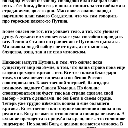
но народ России по закону свободной воли выбрал свой
путь – без Бога, убив его, и поплатившись за это войнами и
страданиями, до сего дня.
Массовое сознание народа
нарушило план самого Создателя, что уж там говорить
про гороскоп какого-то Путина.
Более опасен не тот, кто убивает тело, а тот, кто убивает
душу. А лукавство человеческого ума способно оправдать
все. Ленин и Сталин по сравнению с Путиным цыплята.
Миллионы людей гибнут не от пуль, а от пьянства,
блядства, рэпа, так и не став человеком.
Никакой заслуги Путина, в том, что сейчас пока
существует мир на Земле, в том, что наша страна пока еще
гладко проходит кризис - нет. Все это только благодаря
тому, что человечество земли и особенно России
спонсировалось Божественной энергией, благодаря
великому подвигу Саната Кумары. Но больше
спонсироваться не будет, так как страна сделала свой
выбор – жить с деньгами, но без Бога в своем сердце.
Теперь уже трудно избежать войны и еще большего
кризиса. Естественно толстопузые мошенники попы и их
религии к Богу не имеют отношения и никогда не имели. А
купание президента в проруби на крещение – это сплошное
лицемерие. Не хвалой Богу, а делами познается человек. В