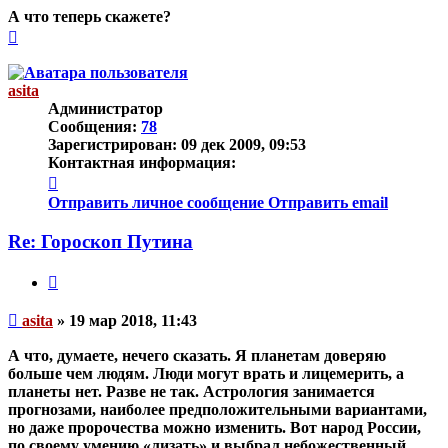
А что теперь скажете?
Вернуться
к
началу
asita
Администратор
Сообщения:
78
Зарегистрирован:
09 дек 2009, 09:53
Контактная информация:
Контактная
информация
Отправить личное сообщение
Отправить email
пользователя
asita
Re: Гороскоп Путина
Цитата
Непрочитанное
asita
»
19 мар 2018, 11:43
сообщение
А что, думаете, нечего сказать. Я планетам доверяю
больше чем людям. Люди могут врать и лицемерить, а
планеты нет. Разве не так. Астрология занимается
прогнозами, наиболее предположительными вариантами,
но даже пророчества можно изменить. Вот народ России,
по своему умению «лизать» и выбрал небожественный