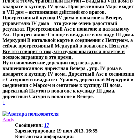
Плюс к этому, транзитный Плутон – владыка VIII дома в
квадрате в куспиду IV дома. Прогрессивный Марс входит
в VII дом – активизация действий его врагов.
Прогрессивный куспид IV дома в нонагоне к Венере,
управителю IV дома – это уже не очень радостный
результат. Прогрессивный Asc в нонагоне к натальному
Asc. Прогрессивное Солнце в квадрате в куспиду III дома.
Меркурий В натальной карте в соединении с Нептуном, а
сейчас прогрессивный Меркурий в нонагоне к Нептуну.
Все это говорит о том, что нужно опасаться полетов и
поездок заграницу в это время.
Ну и сиволические дирекции подтверждают
вышенаписанное: директная Венера , упр. IV дома в
квадрате к куспиду IV дома. Директный Asc в соединении
с Сатурном и квадрате с Ураном, директный Меркурий в
соединении с Марсом и сентагоне к куспиду III дома,
директный Плутон в нонагоне к куспиду III дома,
директный Сатурн в нонагоне к Венере.
Вернуться
к
началу
Andy
Сообщения:
17
Зарегистрирован:
19 июл 2013, 16:55
Контактная информация: