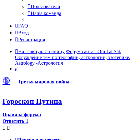
Пользователи
Наша команда
FAQ
Вход
Регистрация
На главную страницу
Форум сайта - Om Tat Sat.
Обсуждение тем по теософии, астрологии, эзотерике.
Astrology -Астрология
Поиск
🔞
Третья мировая война
Гороскоп Путина
Правила форума
Ответить
Версия для печати