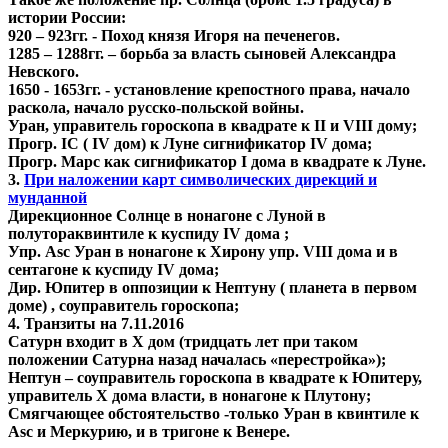
истории России:
920 – 923гг. - Поход князя Игоря на печенегов.
1285 – 1288гг. – борьба за власть сыновей Александра
Невского.
1650 - 1653гг. - установление крепостного права, начало
раскола, начало русско-польской войны.
Уран, управитель гороскопа в квадрате к II и VIII дому;
Прогр. IC ( IV дом) к Луне сигнификатор IV дома;
Прогр. Марс как сигнификатор I дома в квадрате к Луне.
3.
При наложении карт символических дирекций и
мунданной
Дирекционное Солнце в нонагоне с Луной в
полутораквинтиле к куспиду IV дома ;
Упр. Asc Уран в нонагоне к Хирону упр. VIII дома и в
сентагоне к куспиду IV дома;
Дир. Юпитер в оппозиции к Нептуну ( планета в первом
доме) , соуправитель гороскопа;
4. Транзиты на 7.11.2016
Сатурн входит в X дом (тридцать лет при таком
положении Сатурна назад началась «перестройка»);
Нептун – соуправитель гороскопа в квадрате к Юпитеру,
управитель Х дома власти, в нонагоне к Плутону;
Смягчающее обстоятельство -только Уран в квинтиле к
Asc и Меркурию, и в тригоне к Венере.