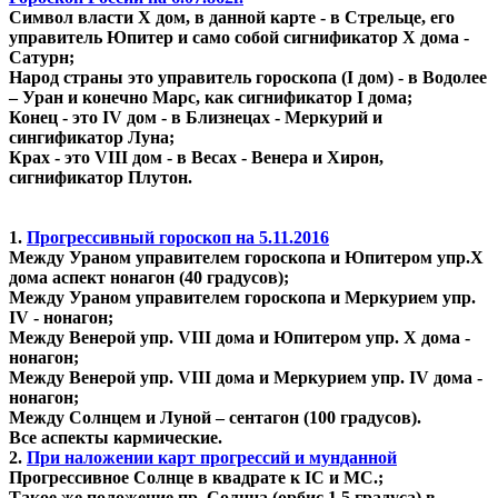
Символ власти X дом, в данной карте - в Стрельце, его
управитель Юпитер и само собой сигнификатор Х дома -
Сатурн;
Народ страны это управитель гороскопа (I дом) - в Водолее
– Уран и конечно Марс, как сигнификатор I дома;
Конец - это IV дом - в Близнецах - Меркурий и
сингификатор Луна;
Крах - это VIII дом - в Весах - Венера и Хирон,
сигнификатор Плутон.
1.
Прогрессивный гороскоп на 5.11.2016
Между Ураном управителем гороскопа и Юпитером упр.X
дома аспект нонагон (40 градусов);
Между Ураном управителем гороскопа и Меркурием упр.
IV - нонагон;
Между Венерой упр. VIII дома и Юпитером упр. X дома -
нонагон;
Между Венерой упр. VIII дома и Меркурием упр. IV дома -
нонагон;
Между Солнцем и Луной – сентагон (100 градусов).
Все аспекты кармические.
2.
При наложении карт прогрессий и мунданной
Прогрессивное Солнце в квадрате к IC и MC.;
Такое же положение пр. Солнца (орбис 1.5 градуса) в