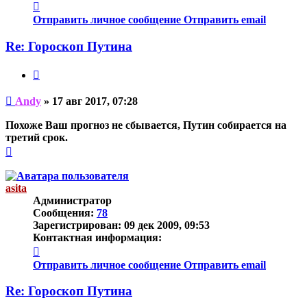
Контактная
информация
Отправить личное сообщение
Отправить email
пользователя
Andy
Re: Гороскоп Путина
Цитата
Непрочитанное
Andy
»
17 авг 2017, 07:28
сообщение
Похоже Ваш прогноз не сбывается, Путин собирается на
третий срок.
Вернуться
к
началу
asita
Администратор
Сообщения:
78
Зарегистрирован:
09 дек 2009, 09:53
Контактная информация:
Контактная
информация
Отправить личное сообщение
Отправить email
пользователя
asita
Re: Гороскоп Путина