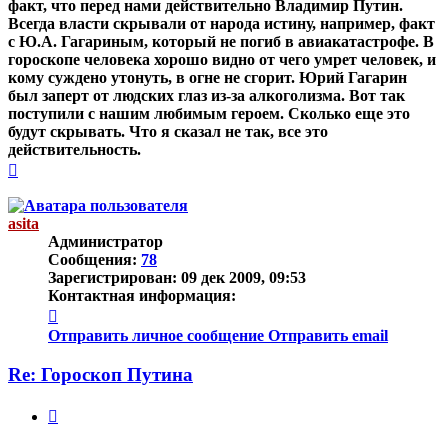
факт, что перед нами действительно Владимир Путин.
Всегда власти скрывали от народа истину, например, факт
с Ю.А. Гагариным, который не погиб в авиакатастрофе. В
гороскопе человека хорошо видно от чего умрет человек, и
кому суждено утонуть, в огне не сгорит. Юрий Гагарин
был заперт от людских глаз из-за алкоголизма. Вот так
поступили с нашим любимым героем. Сколько еще это
будут скрывать. Что я сказал не так, все это
действительность.
Вернуться
к
началу
asita
Администратор
Сообщения:
78
Зарегистрирован:
09 дек 2009, 09:53
Контактная информация:
Контактная
информация
Отправить личное сообщение
Отправить email
пользователя
asita
Re: Гороскоп Путина
Цитата