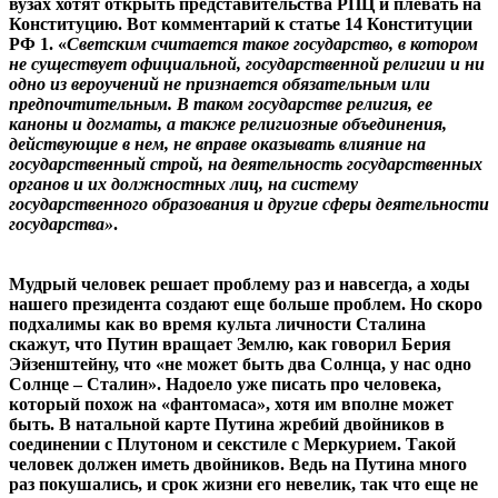
вузах хотят открыть представительства РПЦ и плевать на
Конституцию. Вот комментарий к статье 14 Конституции
РФ 1. «
Светским считается такое государство, в котором
не существует официальной, государственной религии и ни
одно из вероучений не признается обязательным или
предпочтительным.
В таком государстве религия, ее
каноны и догматы, а также религиозные объединения,
действующие в нем, не вправе оказывать влияние на
государственный строй, на деятельность государственных
органов и их должностных лиц, на систему
государственного образования и другие сферы деятельности
государства»
.
Мудрый человек решает проблему раз и навсегда, а ходы
нашего президента создают еще больше проблем. Но скоро
подхалимы как во время культа личности Сталина
скажут, что Путин вращает Землю, как говорил Берия
Эйзенштейну, что «не может быть два Солнца, у нас одно
Солнце – Сталин». Надоело уже писать про человека,
который похож на «фантомаса», хотя им вполне может
быть. В натальной карте Путина жребий двойников в
соединении с Плутоном и секстиле с Меркурием. Такой
человек должен иметь двойников. Ведь на Путина много
раз покушались, и срок жизни его невелик, так что еще не