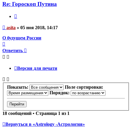
asita
Re: Гороскоп Путина
Цитата
Непрочитанное
asita
»
05 ноя 2018, 14:17
сообщение
О будущем России
Вернуться
к
Ответить
началу
Версия для печати
Показать:
Поле сортировки:
Порядок:
18 сообщений • Страница
1
из
1
Вернуться в «Astrology -Астрология»