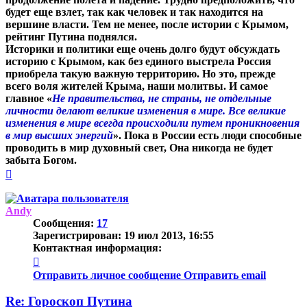
будет еще взлет, так как человек и так находится на
вершине власти. Тем не менее, после истории с Крымом,
рейтинг Путина поднялся.
Историки и политики еще очень долго будут обсуждать
историю с Крымом, как без единого выстрела Россия
приобрела такую важную территорию. Но это, прежде
всего воля жителей Крыма, наши молитвы. И самое
главное «
Не правительства, не страны, не отдельные
личности делают великие изменения в мире. Все великие
изменения в мире всегда происходили путем проникновения
в мир высших энергий
». Пока в России есть люди способные
проводить в мир духовный свет, Она никогда не будет
забыта Богом.
Вернуться
к
началу
Andy
Сообщения:
17
Зарегистрирован:
19 июл 2013, 16:55
Контактная информация:
Контактная
информация
Отправить личное сообщение
Отправить email
пользователя
Andy
Re: Гороскоп Путина