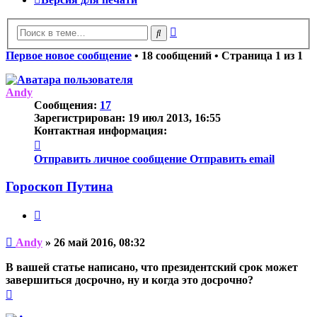
Расширенный
Поиск
поиск
Первое новое сообщение
• 18 сообщений • Страница
1
из
1
Andy
Сообщения:
17
Зарегистрирован:
19 июл 2013, 16:55
Контактная информация:
Контактная
информация
Отправить личное сообщение
Отправить email
пользователя
Andy
Гороскоп Путина
Цитата
Непрочитанное
Andy
»
26 май 2016, 08:32
сообщение
В вашей статье написано, что президентский срок может
завершиться досрочно, ну и когда это досрочно?
Вернуться
к