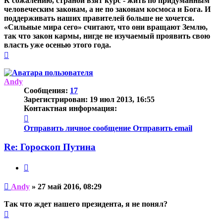
К сожалению, страной взят курс - жить по придуманным
человеческим законам, а не по законам космоса и Бога. И
поддерживать наших правителей больше не хочется.
«Сильные мира сего» считают, что они вращают Землю,
так что закон кармы, нигде не изучаемый проявить свою
власть уже осенью этого года.
Вернуться
к
началу
Andy
Сообщения:
17
Зарегистрирован:
19 июл 2013, 16:55
Контактная информация:
Контактная
информация
Отправить личное сообщение
Отправить email
пользователя
Andy
Re: Гороскоп Путина
Цитата
Непрочитанное
Andy
»
27 май 2016, 08:29
сообщение
Так что ждет нашего президента, я не понял?
Вернуться
к