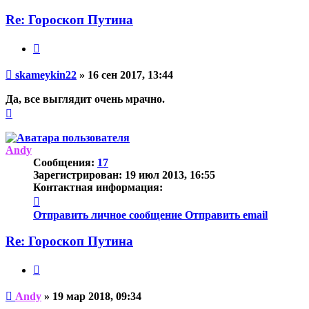
Re: Гороскоп Путина
Цитата
Непрочитанное
skameykin22
»
16 сен 2017, 13:44
сообщение
Да, все выглядит очень мрачно.
Вернуться
к
началу
Andy
Сообщения:
17
Зарегистрирован:
19 июл 2013, 16:55
Контактная информация:
Контактная
информация
Отправить личное сообщение
Отправить email
пользователя
Andy
Re: Гороскоп Путина
Цитата
Непрочитанное
Andy
»
19 мар 2018, 09:34
сообщение