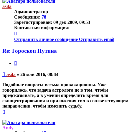
началу
asita
Администратор
Сообщения:
78
Зарегистрирован:
09 дек 2009, 09:53
Контактная информация:
Контактная
информация
Отправить личное сообщение
Отправить email
пользователя
asita
Re: Гороскоп Путина
Цитата
Непрочитанное
asita
»
26 май 2016, 08:44
сообщение
Подобные вопросы весьма провакационны. Уже
говорилось, что задача астролога не в том, чтобы
предсказывать, а в умении определить время для
сконцентрирования и приложения сил в соответствующем
направлении, чтобы изменить судьбу.
Вернуться
к
началу
Andy