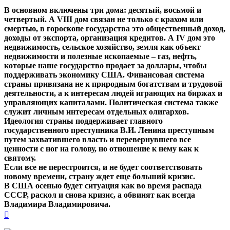
В основном включены три дома: десятый, восьмой и
четвертый. А VIII дом связан не только с крахом или
смертью, в гороскопе государства это общественный доход,
доходы от экспорта, организация кредитов. А IV дом это
недвижимость, сельское хозяйство, земля как объект
недвижимости и полезные ископаемые – газ, нефть,
которые наше государство продает за доллары, чтобы
поддерживать экономику США. Финансовая система
страны привязана не к природным богатствам и трудовой
деятельности, а к интересам людей играющих на биржах и
управляющих капиталами. Политическая система также
служит личным интересам отдельных олигархов.
Идеология страны поддерживает главного
государственного преступника В.И. Ленина преступным
путем захватившего власть и перевернувшего все
ценности с ног на голову, но отношение к нему как к
святому.
Если все не перестроится, и не будет соответствовать
новому времени, страну ждет еще больший кризис.
В США осенью будет ситуация как во время распада
СССР, раскол и снова кризис, а обвинят как всегда
Владимира Владимировича.
Вернуться
к