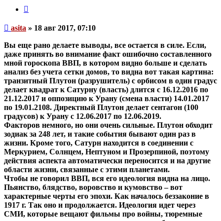
Цитата
Непрочитанное
asita
»
18 авг 2017, 07:10
сообщение
Вы еще рано делаете выводы, все остается в силе. Если,
даже принять во внимание факт ошибочно составленного
мной гороскопа ВВП, в котором видно больше и сделать
анализ без учета сетки домов, то видна вот такая картина:
транзитный Плутон (разрушитель) с орбисом в один градус
делает квадрат к Сатурну (власть) длится с 16.12.2016 по
21.12.2017 и оппозицию к Урану (смена власти) 14.01.2017
по 19.01.2108. Директный Плутон делает сентагон (100
градусов) к Урану с 12.06.2017 по 12.06.2019.
Факторов немного, но они очень сильные. Плутон обходит
зодиак за 248 лет, и такие события бывают один раз в
жизни. Кроме того, Сатурн находится в соединении с
Меркурием, Солнцем, Нептуном и Прозерпиной, поэтому
действия аспекта автоматически переносится и на другие
области жизни, связанные с этими планетами.
Чтобы не говорил ВВП, вся его идеология видна на лицо.
Пьянство, блядство, воровство и кумовство – вот
характерные черты его эпохи. Как началось беззаконие в
1917 г. Так оно и продолжается. Идеология идет через
СМИ, которые вещают фильмы про войны, тюремные