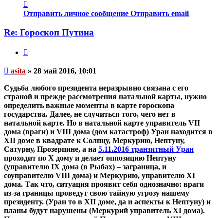
Контактная
информация
Отправить личное сообщение
Отправить email
пользователя
asita
Re: Гороскоп Путина
Цитата
Непрочитанное
asita
»
28 май 2016, 10:01
сообщение
Судьба любого президента неразрывно связана с его
страной и прежде рассмотрения натальной карты, нужно
определить важные моменты в карте гороскопа
государства.
Далее, не случиться того, чего нет в
натальной карте.
Но в натальной карте управитель VII
дома (враги) и VIII дома (дом катастроф) Уран находится в
XII доме в квадрате к Солнцу, Меркурию, Нептуну,
Сатурну, Прозерпине, а на
5.11.2016 транзитный Уран
проходит по Х дому и делает оппозицию Нептуну
(управителю IX дома (в Рыбах) – заграница, и
соуправителю VIII дома) и Меркурию, управителю XI
дома.
Так что, ситуация проявит себя однозначно: враги
из-за границы проведут свою тайную угрозу нашему
президенту
. (Уран то в XII доме, да и аспекты к Нептуну) и
планы будут нарушены (Меркурий управитель XI дома).