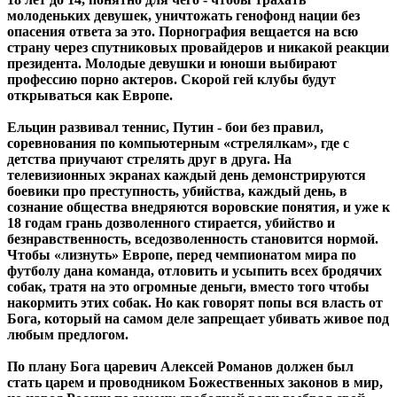
молоденьких девушек, уничтожать генофонд нации без
опасения ответа за это. Порнография вещается на всю
страну через спутниковых провайдеров и никакой реакции
президента. Молодые девушки и юноши выбирают
профессию порно актеров. Скорой гей клубы будут
открываться как Европе.
Ельцин развивал теннис, Путин - бои без правил,
соревнования по компьютерным «стрелялкам», где с
детства приучают стрелять друг в друга. На
телевизионных экранах каждый день демонстрируются
боевики про преступность, убийства, каждый день, в
сознание общества внедряются воровские понятия, и уже к
18 годам грань дозволенного стирается, убийство и
безнравственность, вседозволенность становится нормой.
Чтобы «лизнуть» Европе, перед чемпионатом мира по
футболу дана команда, отловить и усыпить всех бродячих
собак, тратя на это огромные деньги, вместо того чтобы
накормить этих собак. Но как говорят попы вся власть от
Бога, который на самом деле запрещает убивать живое под
любым предлогом.
По плану Бога царевич Алексей Романов должен был
стать царем и проводником Божественных законов в мир,