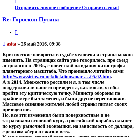
Контактная
информация
Отправить личное сообщение
Отправить email
пользователя
asita
Re: Гороскоп Путина
Цитата
Непрочитанное
asita
»
26 май 2016, 09:38
сообщение
Критические повороты в судьбе человека и страны можно
изменить. На страницах сайта уже говорилось, про съезд
астрологов в 2003г., с повесткой ожидания катастрофы
планетарного масштаба. Что произошло,читайте сами
http://www.sirius-ru.net/dictations/mar ... .05.02.htm
.
А в 2014. Множество россиян и я, в том числе
поддерживали нашего президента, как могли, чтобы
пройти эту критическую точку. Министр обороны по
крайне мере был заменен, и были другие перестановки.
Массовое сознание жителей любой страны питает своих
президентов.
Но, все эти изменения были поверхностные и не
затрагивали основной курс, а российский корабль плывет
по курсу рыночной экономики, на зависимость от доллара,
с девизом «бери от жизни все».