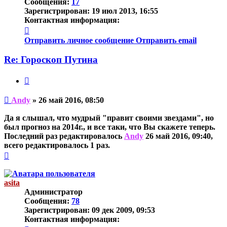
Сообщения:
17
Зарегистрирован:
19 июл 2013, 16:55
Контактная информация:
Контактная
информация
Отправить личное сообщение
Отправить email
пользователя
Andy
Re: Гороскоп Путина
Цитата
Непрочитанное
Andy
»
26 май 2016, 08:50
сообщение
Да я слышал, что мудрый "правит своими звездами", но
был прогноз на 2014г., и все таки, что Вы скажете теперь.
Последний раз редактировалось
Andy
26 май 2016, 09:40,
всего редактировалось 1 раз.
Вернуться
к
началу
asita
Администратор
Сообщения:
78
Зарегистрирован:
09 дек 2009, 09:53
Контактная информация: