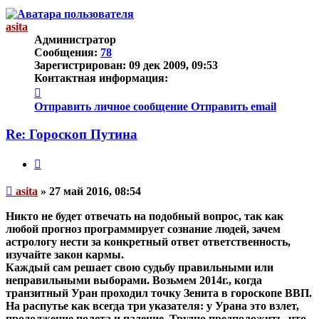
началу
asita
Администратор
Сообщения:
78
Зарегистрирован:
09 дек 2009, 09:53
Контактная информация:
Контактная
информация
Отправить личное сообщение
Отправить email
пользователя
asita
Re: Гороскоп Путина
Цитата
Непрочитанное
asita
»
27 май 2016, 08:54
сообщение
Никто не будет отвечать на подобный вопрос, так как
любой прогноз программирует сознание людей, зачем
астрологу нести за конкретный ответ ответственность,
изучайте закон кармы.
Каждый сам решает свою судьбу правильными или
неправильными выборами. Возьмем 2014г., когда
транзитный Уран проходил точку Зенита в гороскопе ВВП.
На распутье как всегда три указателя: у Урана это взлет,
продолжение полета и падение. Трудно предположить, что