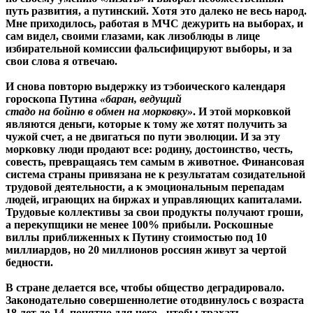
путь развития, а путинский. Хотя это далеко не весь народ.
Мне приходилось, работая в МЧС дежурить на выборах, и
сам видел, своими глазами, как лизоблюды в лице
избирательной комиссии фальсифицируют выборы, и за
свои слова я отвечаю.
И снова повторю выдержку из тэбоического календаря
гороскопа Путина
«баран, ведущий
стадо на бойню в обмен на морковку»
. И этой морковкой
являются деньги, которые к тому же хотят получить за
чужой счет, а не двигаться по пути эволюции. И за эту
морковку люди продают все: родину, достоинство, честь,
совесть, превращаясь тем самым в животное. Финансовая
система страны привязана не к результатам созидательной
трудовой деятельности, а к эмоциональным перепадам
людей, играющих на биржах и управляющих капиталами.
Трудовые коллективы за свои продукты получают гроши,
а перекупщики не менее 100% прибыли. Роскошные
виллы приближенных к Путину стоимостью под 10
миллиардов, но 20 миллионов россиян живут за чертой
бедности.
В стране делается все, чтобы общество деградировало.
Законодательно совершеннолетие отодвинулось с возраста
18 лет до 14, понятно для чего - чтобы трахать