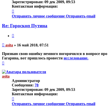
Зарегистрирован:
09 дек 2009, 09:53
Контактная информация:
Контактная
информация
Отправить личное сообщение
Отправить email
пользователя
asita
Re: Гороскоп Путина
Цитата
Непрочитанное
asita
»
16 май 2018, 07:51
сообщение
Признаю свою ошибку немного погорячился в вопросе про
Гагарина, вот пришлось провести
исследование.
Вернуться
к
началу
asita
Администратор
Сообщения:
78
Зарегистрирован:
09 дек 2009, 09:53
Контактная информация:
Контактная
информация
Отправить личное сообщение
Отправить email
пользователя