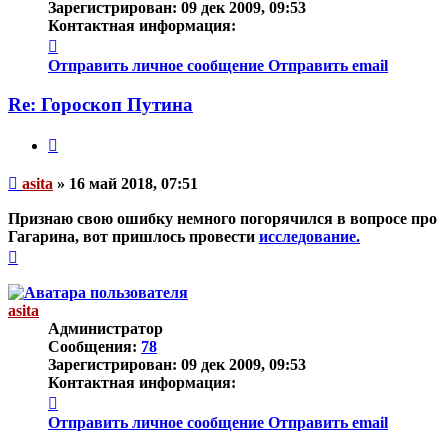
Зарегистрирован:
09 дек 2009, 09:53
Контактная информация:
Контактная
информация
Отправить личное сообщение
Отправить email
пользователя
asita
Re: Гороскоп Путина
Цитата
Непрочитанное
asita
»
16 май 2018, 07:51
сообщение
Признаю свою ошибку немного погорячился в вопросе про
Гагарина, вот пришлось провести
исследование.
Вернуться
к
началу
asita
Администратор
Сообщения:
78
Зарегистрирован:
09 дек 2009, 09:53
Контактная информация:
Контактная
информация
Отправить личное сообщение
Отправить email
пользователя