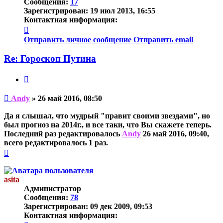
Сообщения:
17
Зарегистрирован:
19 июл 2013, 16:55
Контактная информация:
Контактная
информация
Отправить личное сообщение
Отправить email
пользователя
Andy
Re: Гороскоп Путина
Цитата
Непрочитанное
Andy
»
26 май 2016, 08:50
сообщение
Да я слышал, что мудрый "правит своими звездами", но
был прогноз на 2014г., и все таки, что Вы скажете теперь.
Последний раз редактировалось
Andy
26 май 2016, 09:40,
всего редактировалось 1 раз.
Вернуться
к
началу
asita
Администратор
Сообщения:
78
Зарегистрирован:
09 дек 2009, 09:53
Контактная информация: