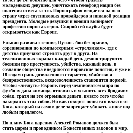
молоденьких девушек, уничтожать генофонд нации без
опасения ответа за это. Порнография вещается на всю
страну через спутниковых провайдеров и никакой реакции
президента. Молодые девушки и юноши выбирают
профессию порно актеров. Скорой гей клубы будут
открываться как Европе.
Ельцин развивал теннис, Путин - бои без правил,
соревнования по компьютерным «стрелялкам», где с
детства приучают стрелять друг в друга. На
телевизионных экранах каждый день демонстрируются
боевики про преступность, убийства, каждый день, в
сознание общества внедряются воровские понятия, и уже к
18 годам грань дозволенного стирается, убийство и
безнравственность, вседозволенность становится нормой.
Чтобы «лизнуть» Европе, перед чемпионатом мира по
футболу дана команда, отловить и усыпить всех бродячих
собак, тратя на это огромные деньги, вместо того чтобы
накормить этих собак. Но как говорят попы вся власть от
Бога, который на самом деле запрещает убивать живое под
любым предлогом.
По плану Бога царевич Алексей Романов должен был
стать царем и проводником Божественных законов в мир,