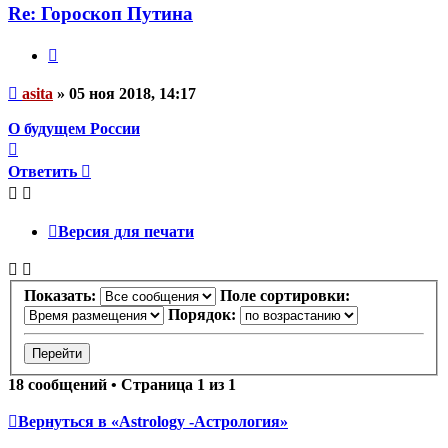
asita
Re: Гороскоп Путина
Цитата
Непрочитанное
asita
»
05 ноя 2018, 14:17
сообщение
О будущем России
Вернуться
к
Ответить
началу
Версия для печати
Показать:
Поле сортировки:
Порядок:
18 сообщений • Страница
1
из
1
Вернуться в «Astrology -Астрология»