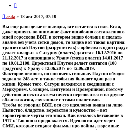
Цитата
Непрочитанное
asita
»
18 авг 2017, 07:10
сообщение
Вы еще рано делаете выводы, все остается в силе. Если,
даже принять во внимание факт ошибочно составленного
мной гороскопа ВВП, в котором видно больше и сделать
анализ без учета сетки домов, то видна вот такая картина:
транзитный Плутон (разрушитель) с орбисом в один градус
делает квадрат к Сатурну (власть) длится с 16.12.2016 по
21.12.2017 и оппозицию к Урану (смена власти) 14.01.2017
по 19.01.2108. Директный Плутон делает сентагон (100
градусов) к Урану с 12.06.2017 по 12.06.2019.
Факторов немного, но они очень сильные. Плутон обходит
зодиак за 248 лет, и такие события бывают один раз в
жизни. Кроме того, Сатурн находится в соединении с
Меркурием, Солнцем, Нептуном и Прозерпиной, поэтому
действия аспекта автоматически переносится и на другие
области жизни, связанные с этими планетами.
Чтобы не говорил ВВП, вся его идеология видна на лицо.
Пьянство, блядство, воровство и кумовство – вот
характерные черты его эпохи. Как началось беззаконие в
1917 г. Так оно и продолжается. Идеология идет через
СМИ, которые вещают фильмы про войны, тюремные