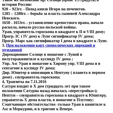
истории России:
920 – 923гг. - Поход князя Игоря на печенегов.
1285 – 1288гг. – борьба за власть сыновей Александра
Невского.
1650 - 1653гг. - установление крепостного права, начало
раскола, начало русско-польской войны.
Уран, управитель гороскопа в квадрате к II и VIII дому;
Прогр. IC ( IV дом) к Луне сигнификатор IV дома;
Прогр. Марс как сигнификатор I дома в квадрате к Луне.
3.
При наложении карт символических дирекций и
мунданной
Дирекционное Солнце в нонагоне с Луной в
полутораквинтиле к куспиду IV дома ;
Упр. Asc Уран в нонагоне к Хирону упр. VIII дома и в
сентагоне к куспиду IV дома;
Дир. Юпитер в оппозиции к Нептуну ( планета в первом
доме) , соуправитель гороскопа;
4. Транзиты на 7.11.2016
Сатурн входит в X дом (тридцать лет при таком
положении Сатурна назад началась «перестройка»);
Нептун – соуправитель гороскопа в квадрате к Юпитеру,
управитель Х дома власти, в нонагоне к Плутону;
Смягчающее обстоятельство -только Уран в квинтиле к
Asc и Меркурию, и в тригоне к Венере.