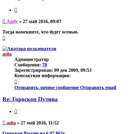
Цитата
Непрочитанное
Andy
»
27 май 2016, 09:07
сообщение
Тогда намекните, что будет осенью.
Вернуться
к
началу
asita
Администратор
Сообщения:
78
Зарегистрирован:
09 дек 2009, 09:53
Контактная информация:
Контактная
информация
Отправить личное сообщение
Отправить email
пользователя
asita
Re: Гороскоп Путина
Цитата
Непрочитанное
asita
»
27 май 2016, 11:52
сообщение
Гороскоп России на 6.07.862г.