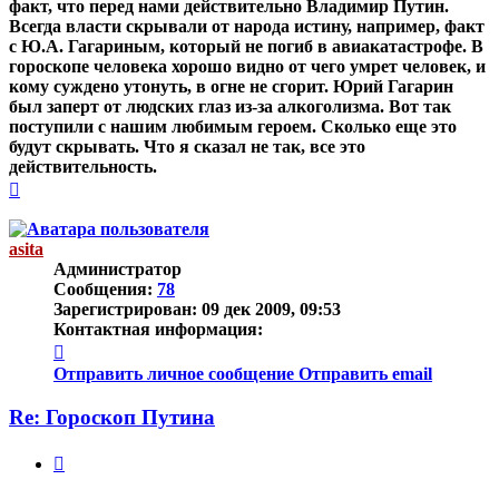
факт, что перед нами действительно Владимир Путин.
Всегда власти скрывали от народа истину, например, факт
с Ю.А. Гагариным, который не погиб в авиакатастрофе. В
гороскопе человека хорошо видно от чего умрет человек, и
кому суждено утонуть, в огне не сгорит. Юрий Гагарин
был заперт от людских глаз из-за алкоголизма. Вот так
поступили с нашим любимым героем. Сколько еще это
будут скрывать. Что я сказал не так, все это
действительность.
Вернуться
к
началу
asita
Администратор
Сообщения:
78
Зарегистрирован:
09 дек 2009, 09:53
Контактная информация:
Контактная
информация
Отправить личное сообщение
Отправить email
пользователя
asita
Re: Гороскоп Путина
Цитата