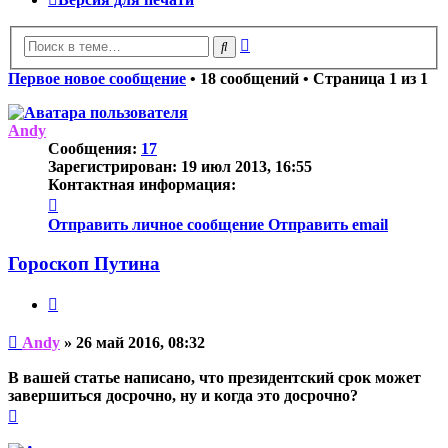
Расширенный
Поиск
поиск
Первое новое сообщение
• 18 сообщений • Страница
1
из
1
Andy
Сообщения:
17
Зарегистрирован:
19 июл 2013, 16:55
Контактная информация:
Контактная
информация
Отправить личное сообщение
Отправить email
пользователя
Andy
Гороскоп Путина
Цитата
Непрочитанное
Andy
»
26 май 2016, 08:32
сообщение
В вашей статье написано, что президентский срок может
завершиться досрочно, ну и когда это досрочно?
Вернуться
к