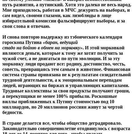
путь развития, а путинский. Хотя это далеко не весь народ.
Мне приходилось, работая в МЧС дежурить на выборах, и
сам видел, своими глазами, как лизоблюды в лице
избирательной комиссии фальсифицируют выборы, и за
свои слова я отвечаю.
И снова повторю выдержку из тэбоического календаря
гороскопа Путина
«баран, ведущий
стадо на бойню в обмен на морковку»
. И этой морковкой
являются деньги, которые к тому же хотят получить за
чужой счет, а не двигаться по пути эволюции. И за эту
морковку люди продают все: родину, достоинство, честь,
совесть, превращаясь тем самым в животное. Финансовая
система страны привязана не к результатам созидательной
трудовой деятельности, а к эмоциональным перепадам
людей, играющих на биржах и управляющих капиталами.
Трудовые коллективы за свои продукты получают гроши,
а перекупщики не менее 100% прибыли. Роскошные
виллы приближенных к Путину стоимостью под 10
миллиардов, но 20 миллионов россиян живут за чертой
бедности.
В стране делается все, чтобы общество деградировало.
Законодательно совершеннолетие отодвинулось с возраста
18 лет до 14, понятно для чего - чтобы трахать