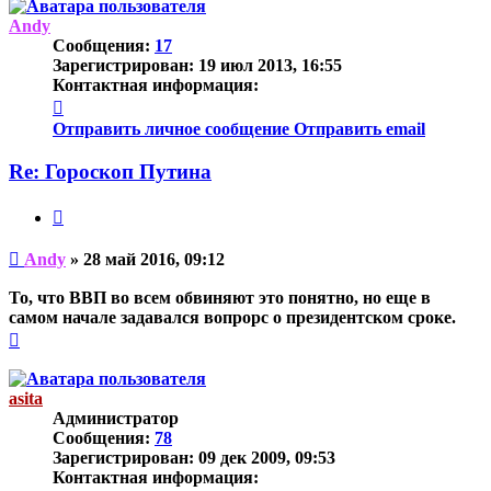
началу
Andy
Сообщения:
17
Зарегистрирован:
19 июл 2013, 16:55
Контактная информация:
Контактная
информация
Отправить личное сообщение
Отправить email
пользователя
Andy
Re: Гороскоп Путина
Цитата
Непрочитанное
Andy
»
28 май 2016, 09:12
сообщение
То, что ВВП во всем обвиняют это понятно, но еще в
самом начале задавался вопрорс о президентском сроке.
Вернуться
к
началу
asita
Администратор
Сообщения:
78
Зарегистрирован:
09 дек 2009, 09:53
Контактная информация: