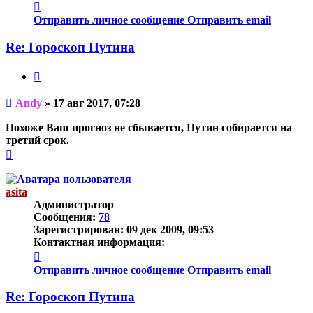
Контактная
информация
Отправить личное сообщение
Отправить email
пользователя
Andy
Re: Гороскоп Путина
Цитата
Непрочитанное
Andy
»
17 авг 2017, 07:28
сообщение
Похоже Ваш прогноз не сбывается, Путин собирается на
третий срок.
Вернуться
к
началу
asita
Администратор
Сообщения:
78
Зарегистрирован:
09 дек 2009, 09:53
Контактная информация:
Контактная
информация
Отправить личное сообщение
Отправить email
пользователя
asita
Re: Гороскоп Путина