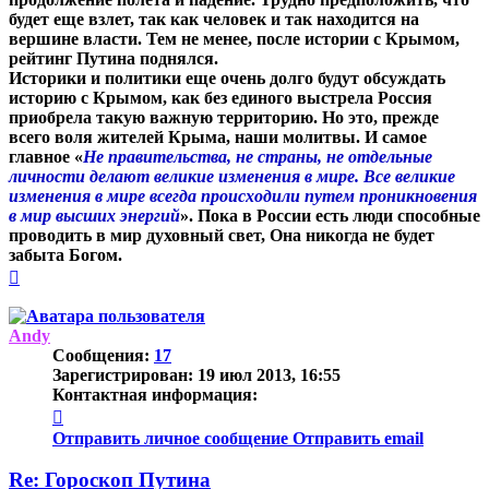
будет еще взлет, так как человек и так находится на
вершине власти. Тем не менее, после истории с Крымом,
рейтинг Путина поднялся.
Историки и политики еще очень долго будут обсуждать
историю с Крымом, как без единого выстрела Россия
приобрела такую важную территорию. Но это, прежде
всего воля жителей Крыма, наши молитвы. И самое
главное «
Не правительства, не страны, не отдельные
личности делают великие изменения в мире. Все великие
изменения в мире всегда происходили путем проникновения
в мир высших энергий
». Пока в России есть люди способные
проводить в мир духовный свет, Она никогда не будет
забыта Богом.
Вернуться
к
началу
Andy
Сообщения:
17
Зарегистрирован:
19 июл 2013, 16:55
Контактная информация:
Контактная
информация
Отправить личное сообщение
Отправить email
пользователя
Andy
Re: Гороскоп Путина