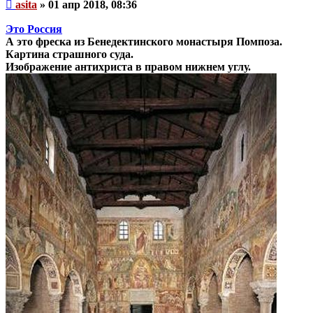
Непрочитанное
asita
»
01 апр 2018, 08:36
сообщение
Это Россия
А это фреска из Бенедектинского монастыря Помпоза.
Картина страшного суда.
Изображение антихриста в правом нижнем углу.