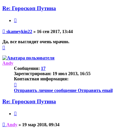
Re: Гороскоп Путина
Цитата
Непрочитанное
skameykin22
»
16 сен 2017, 13:44
сообщение
Да, все выглядит очень мрачно.
Вернуться
к
началу
Andy
Сообщения:
17
Зарегистрирован:
19 июл 2013, 16:55
Контактная информация:
Контактная
информация
Отправить личное сообщение
Отправить email
пользователя
Andy
Re: Гороскоп Путина
Цитата
Непрочитанное
Andy
»
19 мар 2018, 09:34
сообщение