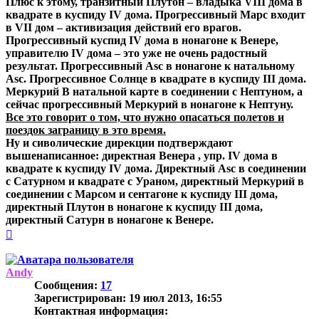
Плюс к этому, транзитный Плутон – владыка VIII дома в
квадрате в куспиду IV дома. Прогрессивный Марс входит
в VII дом – активизация действий его врагов.
Прогрессивный куспид IV дома в нонагоне к Венере,
управителю IV дома – это уже не очень радостный
результат. Прогрессивный Asc в нонагоне к натальному
Asc. Прогрессивное Солнце в квадрате в куспиду III дома.
Меркурий В натальной карте в соединении с Нептуном, а
сейчас прогрессивный Меркурий в нонагоне к Нептуну.
Все это говорит о том, что нужно опасаться полетов и
поездок заграницу в это время.
Ну и сиволические дирекции подтверждают
вышенаписанное: директная Венера , упр. IV дома в
квадрате к куспиду IV дома. Директный Asc в соединении
с Сатурном и квадрате с Ураном, директный Меркурий в
соединении с Марсом и сентагоне к куспиду III дома,
директный Плутон в нонагоне к куспиду III дома,
директный Сатурн в нонагоне к Венере.
Вернуться
к
началу
Andy
Сообщения:
17
Зарегистрирован:
19 июл 2013, 16:55
Контактная информация: