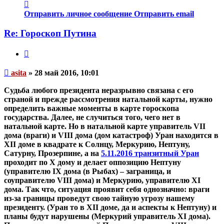
Контактная
информация
Отправить личное сообщение
Отправить email
пользователя
asita
Re: Гороскоп Путина
Цитата
Непрочитанное
asita
»
28 май 2016, 10:01
сообщение
Судьба любого президента неразрывно связана с его
страной и прежде рассмотрения натальной карты, нужно
определить важные моменты в карте гороскопа
государства.
Далее, не случиться того, чего нет в
натальной карте.
Но в натальной карте управитель VII
дома (враги) и VIII дома (дом катастроф) Уран находится в
XII доме в квадрате к Солнцу, Меркурию, Нептуну,
Сатурну, Прозерпине, а на
5.11.2016 транзитный Уран
проходит по Х дому и делает оппозицию Нептуну
(управителю IX дома (в Рыбах) – заграница, и
соуправителю VIII дома) и Меркурию, управителю XI
дома.
Так что, ситуация проявит себя однозначно: враги
из-за границы проведут свою тайную угрозу нашему
президенту
. (Уран то в XII доме, да и аспекты к Нептуну) и
планы будут нарушены (Меркурий управитель XI дома).