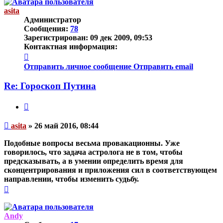
началу
asita
Администратор
Сообщения:
78
Зарегистрирован:
09 дек 2009, 09:53
Контактная информация:
Контактная
информация
Отправить личное сообщение
Отправить email
пользователя
asita
Re: Гороскоп Путина
Цитата
Непрочитанное
asita
»
26 май 2016, 08:44
сообщение
Подобные вопросы весьма провакационны. Уже
говорилось, что задача астролога не в том, чтобы
предсказывать, а в умении определить время для
сконцентрирования и приложения сил в соответствующем
направлении, чтобы изменить судьбу.
Вернуться
к
началу
Andy