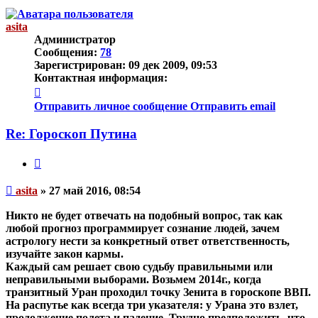
началу
asita
Администратор
Сообщения:
78
Зарегистрирован:
09 дек 2009, 09:53
Контактная информация:
Контактная
информация
Отправить личное сообщение
Отправить email
пользователя
asita
Re: Гороскоп Путина
Цитата
Непрочитанное
asita
»
27 май 2016, 08:54
сообщение
Никто не будет отвечать на подобный вопрос, так как
любой прогноз программирует сознание людей, зачем
астрологу нести за конкретный ответ ответственность,
изучайте закон кармы.
Каждый сам решает свою судьбу правильными или
неправильными выборами. Возьмем 2014г., когда
транзитный Уран проходил точку Зенита в гороскопе ВВП.
На распутье как всегда три указателя: у Урана это взлет,
продолжение полета и падение. Трудно предположить, что