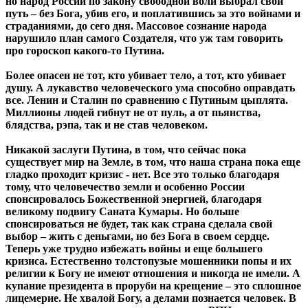
но народ России по закону свободной воли выбрал свой
путь – без Бога, убив его, и поплатившись за это войнами и
страданиями, до сего дня.
Массовое сознание народа
нарушило план самого Создателя, что уж там говорить
про гороскоп какого-то Путина.
Более опасен не тот, кто убивает тело, а тот, кто убивает
душу. А лукавство человеческого ума способно оправдать
все. Ленин и Сталин по сравнению с Путиным цыплята.
Миллионы людей гибнут не от пуль, а от пьянства,
блядства, рэпа, так и не став человеком.
Никакой заслуги Путина, в том, что сейчас пока
существует мир на Земле, в том, что наша страна пока еще
гладко проходит кризис - нет. Все это только благодаря
тому, что человечество земли и особенно России
спонсировалось Божественной энергией, благодаря
великому подвигу Саната Кумары. Но больше
спонсироваться не будет, так как страна сделала свой
выбор – жить с деньгами, но без Бога в своем сердце.
Теперь уже трудно избежать войны и еще большего
кризиса. Естественно толстопузые мошенники попы и их
религии к Богу не имеют отношения и никогда не имели. А
купание президента в проруби на крещение – это сплошное
лицемерие. Не хвалой Богу, а делами познается человек. В