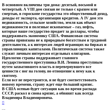
В основном включены три дома: десятый, восьмой и
четвертый. А VIII дом связан не только с крахом или
смертью, в гороскопе государства это общественный доход,
доходы от экспорта, организация кредитов. А IV дом это
недвижимость, сельское хозяйство, земля как объект
недвижимости и полезные ископаемые – газ, нефть,
которые наше государство продает за доллары, чтобы
поддерживать экономику США. Финансовая система
страны привязана не к природным богатствам и трудовой
деятельности, а к интересам людей играющих на биржах и
управляющих капиталами. Политическая система также
служит личным интересам отдельных олигархов.
Идеология страны поддерживает главного
государственного преступника В.И. Ленина преступным
путем захватившего власть и перевернувшего все
ценности с ног на голову, но отношение к нему как к
святому.
Если все не перестроится, и не будет соответствовать
новому времени, страну ждет еще больший кризис.
В США осенью будет ситуация как во время распада
СССР, раскол и снова кризис, а обвинят как всегда
Владимира Владимировича.
Вернуться
к