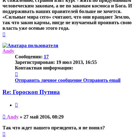
К сожалению, страной взят курс - жить по придуманным
человеческим законам, а не по законам космоса и Бога. И
поддерживать наших правителей больше не хочется.
«Сильные мира сего» считают, что они вращают Землю,
так что закон кармы, нигде не изучаемый проявить свою
власть уже осенью этого года.
Вернуться
к
началу
Andy
Сообщения:
17
Зарегистрирован:
19 июл 2013, 16:55
Контактная информация:
Контактная
информация
Отправить личное сообщение
Отправить email
пользователя
Andy
Re: Гороскоп Путина
Цитата
Непрочитанное
Andy
»
27 май 2016, 08:29
сообщение
Так что ждет нашего президента, я не понял?
Вернуться
к