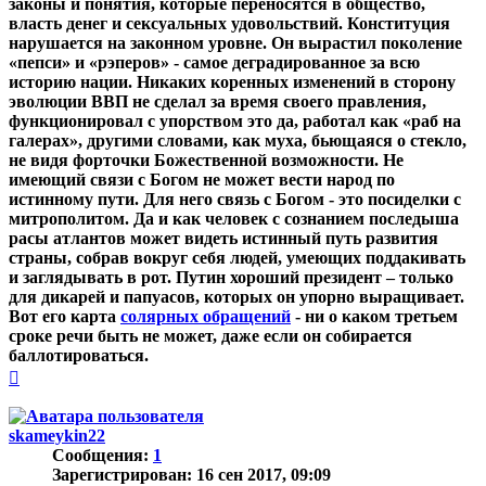
законы и понятия, которые переносятся в общество,
власть денег и сексуальных удовольствий. Конституция
нарушается на законном уровне. Он вырастил поколение
«пепси» и «рэперов» - самое деградированное за всю
историю нации. Никаких коренных изменений в сторону
эволюции ВВП не сделал за время своего правления,
функционировал с упорством это да, работал как «раб на
галерах», другими словами, как муха, бьющаяся о стекло,
не видя форточки Божественной возможности. Не
имеющий связи с Богом не может вести народ по
истинному пути. Для него связь с Богом - это посиделки с
митрополитом. Да и как человек с сознанием последыша
расы атлантов может видеть истинный путь развития
страны, собрав вокруг себя людей, умеющих поддакивать
и заглядывать в рот. Путин хороший президент – только
для дикарей и папуасов, которых он упорно выращивает.
Вот его карта
солярных обращений
- ни о каком третьем
сроке речи быть не может, даже если он собирается
баллотироваться.
Вернуться
к
началу
skameykin22
Сообщения:
1
Зарегистрирован:
16 сен 2017, 09:09