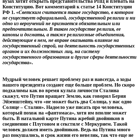
вузах хотят открыть представительства РПЦ и плевать на
Конституцию. Вот комментарий к статье 14 Конституции
РФ 1. «
Светским считается такое государство, в котором
не существует официальной, государственной религии и ни
одно из вероучений не признается обязательным или
предпочтительным.
В таком государстве религия, ее
каноны и догматы, а также религиозные объединения,
действующие в нем, не вправе оказывать влияние на
государственный строй, на деятельность государственных
органов и их должностных лиц, на систему
государственного образования и другие сферы деятельности
государства»
.
Мудрый человек решает проблему раз и навсегда, а ходы
нашего президента создают еще больше проблем. Но скоро
подхалимы как во время культа личности Сталина
скажут, что Путин вращает Землю, как говорил Берия
Эйзенштейну, что «не может быть два Солнца, у нас одно
Солнце – Сталин». Надоело уже писать про человека,
который похож на «фантомаса», хотя им вполне может
быть. В натальной карте Путина жребий двойников в
соединении с Плутоном и секстиле с Меркурием. Такой
человек должен иметь двойников. Ведь на Путина много
раз покушались, и срок жизни его невелик, так что еще не