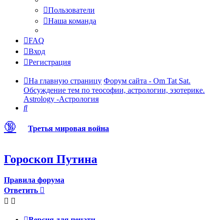
Пользователи
Наша команда
FAQ
Вход
Регистрация
На главную страницу
Форум сайта - Om Tat Sat.
Обсуждение тем по теософии, астрологии, эзотерике.
Astrology -Астрология
Поиск
🔞
Третья мировая война
Гороскоп Путина
Правила форума
Ответить
Версия для печати