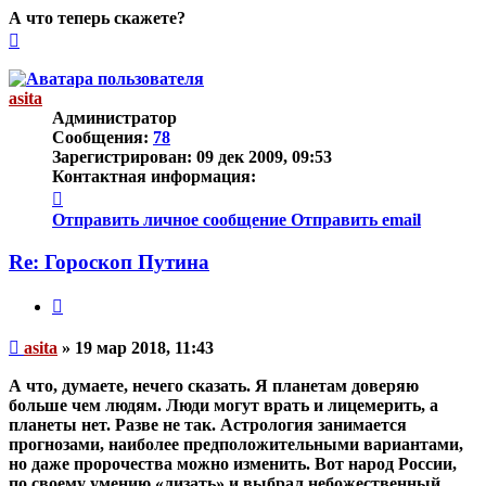
А что теперь скажете?
Вернуться
к
началу
asita
Администратор
Сообщения:
78
Зарегистрирован:
09 дек 2009, 09:53
Контактная информация:
Контактная
информация
Отправить личное сообщение
Отправить email
пользователя
asita
Re: Гороскоп Путина
Цитата
Непрочитанное
asita
»
19 мар 2018, 11:43
сообщение
А что, думаете, нечего сказать. Я планетам доверяю
больше чем людям. Люди могут врать и лицемерить, а
планеты нет. Разве не так. Астрология занимается
прогнозами, наиболее предположительными вариантами,
но даже пророчества можно изменить. Вот народ России,
по своему умению «лизать» и выбрал небожественный