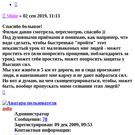
Цитата
Непрочитанное
Shine
»
02 сен 2019, 11:13
сообщение
Спасибо большое!
Фильм давно смотрела, пересмотрю, спасибо ))
Под духовными приёмами я понимаю, как например, что
надо сделать, чтобы быстренько "пройти" этот
неказистый урок от малознакомых мне людей - может
простить его (или попросить прощения, поблагодарить за
урок), может себя простить, может попросить защиты у
Высших сил.
Мы уже живём в 5 км от дороги, но и сюда проезжают
люди, и навешивают мне карму и не дают набраться сил.
Но вот я думаю, на чем сконцентрироваться, чтобы, может
быть, вообще пропускать мимо сознания этих людей?
Вернуться
к
началу
asita
Администратор
Сообщения:
78
Зарегистрирован:
09 дек 2009, 09:53
Контактная информация: