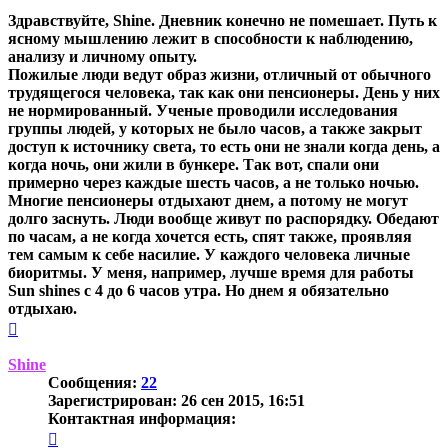
Здравствуйте, Shine. Дневник конечно не помешает. Путь к
ясному мышлению лежит в способности к наблюдению,
анализу и личному опыту.
Пожилые люди ведут образ жизни, отличный от обычного
трудящегося человека, так как они пенсионеры. День у них
не нормированный. Ученые проводили исследования
группы людей, у которых не было часов, а также закрыт
доступ к источнику света, то есть они не знали когда день, а
когда ночь, они жили в бункере. Так вот, спали они
примерно через каждые шесть часов, а не только ночью.
Многие пенсионеры отдыхают днем, а потому не могут
долго заснуть. Люди вообще живут по распорядку. Обедают
по часам, а не когда хочется есть, спят также, проявляя
тем самым к себе насилие. У каждого человека личные
биоритмы. У меня, например, лучше время для работы
Sun shines
с 4 до 6 часов утра. Но днем я обязательно
отдыхаю.
Вернуться
к
началу
Shine
Сообщения:
22
Зарегистрирован:
26 сен 2015, 16:51
Контактная информация:
Контактная