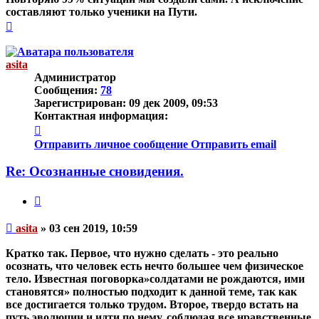
составляют только ученики на Пути.
Вернуться
к
началу
asita
Администратор
Сообщения:
78
Зарегистрирован:
09 дек 2009, 09:53
Контактная информация:
Контактная
информация
Отправить личное сообщение
Отправить email
пользователя
asita
Re: Осознанные сновидения.
Цитата
Непрочитанное
asita
»
03 сен 2019, 10:59
сообщение
Кратко так. Первое, что нужно сделать - это реально
осознать, что человек есть нечто большее чем физическое
тело. Известная поговорка»солдатами не рождаются, ими
становятся» полностью подходит к данной теме, так как
все достигается только трудом. Второе, твердо встать на
путь эволюции и идти по нему, соблюдая все нравственные