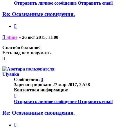
информация
Отправить личное сообщение
Отправить email
пользователя
Shine
Re: Осознанные сновидения.
Цитата
Непрочитанное
Shine
»
26 окт 2015, 11:00
сообщение
Спасибо большое!
Есть над чем подумать.
Вернуться
к
началу
Ulyanka
Сообщения:
3
Зарегистрирован:
27 мар 2017, 22:28
Контактная информация:
Контактная
информация
Отправить личное сообщение
Отправить email
пользователя
Ulyanka
Re: Осознанные сновидения.
Цитата