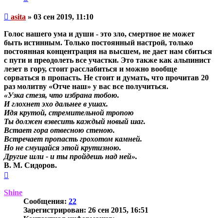
Непрочитанное
asita
»
03 сен 2019, 11:10
сообщение
Голос нашего ума и души - это зло, смертное не может
быть истинным. Только постоянный настрой, только
постоянная концентрация на высшем, не дает нам сбиться
с пути и преодолеть все участки. Это также как альпинист
лезет в гору, стоит расслабиться и можно вообще
сорваться в пропасть. Не стоит и думать, что прочитав 20
раз молитву «Отче наш» у вас все получиться.
«Узка стезя, что избрана тобою.
И глохнет эхо дальнее в ушах.
Идя крутой, стремительной тропою
Ты должен взвесить каждый новый шаг.
Встает гора отвесною стеною.
Встречает пропасть грохотом камней.
Но не смущайся этой крутизною.
Другие шли - и ты пройдешь над ней».
В. М. Сидоров.
Вернуться
к
началу
Shine
Сообщения:
22
Зарегистрирован:
26 сен 2015, 16:51