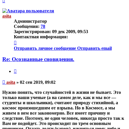
к
началу
asita
Администратор
Сообщения:
78
Зарегистрирован:
09 дек 2009, 09:53
Контактная информация:
Контактная
информация
Отправить личное сообщение
Отправить email
пользователя
asita
Re: Осознанные сновидения.
Цитата
Непрочитанное
asita
»
02 сен 2019, 09:02
сообщение
Нужно понять, что случайностей в жизни не бывает. Это
только наши ученые (а на самом деле, как и мы все —
студенты и школьники), считают природу стихийной, а
космос произошедшим от взрыва. Но в Космосе, а мы
живем в нем все закономерно. Все имеет причину и
следствие. Поэтому, не один человек, никогда просто так к
Вам не подойдет. Это происходит по трем основным
причинам. Отдать долги (карму), научиться чему либо и