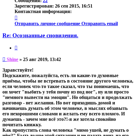
Сообщения:
22
Зарегистрирован:
26 сен 2015, 16:51
Контактная информация:
Контактная
информация
Отправить личное сообщение
Отправить email
пользователя
Shine
Re: Осознанные сновидения.
Цитата
Непрочитанное
Shine
»
25 авг 2019, 13:42
сообщение
Здравствуйте!
Подскажите, пожалуйста, есть ли какие-то духовные
приёмы, чтобы не встревать в состояние другого человека,
если человек что-то такое сказал, что ты понимаешь, что
он хочет "выбить у тебя почву из под ног", ну или просто
"немного вывести на эмоции". Но общаться и продолжать
разговор - нет желания. Но вот приходишь домой и
начинаешь думать об этом человеке, в мыслях обзавыть
его нехорошими словами и желать ему всего плохого. И
думаешь - зачем мне всё это?!-я же хотела спокойно
почитать книжку.
Как пропустить слова человека "мимо ушей, не думать о
нём?" Быть выше этой ситуации и не падать вниз, на его