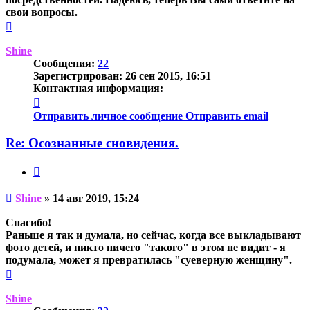
свои вопросы.
Вернуться
к
началу
Shine
Сообщения:
22
Зарегистрирован:
26 сен 2015, 16:51
Контактная информация:
Контактная
информация
Отправить личное сообщение
Отправить email
пользователя
Shine
Re: Осознанные сновидения.
Цитата
Непрочитанное
Shine
»
14 авг 2019, 15:24
сообщение
Спасибо!
Раньше я так и думала, но сейчас, когда все выкладывают
фото детей, и никто ничего "такого" в этом не видит - я
подумала, может я превратилась "суеверную женщину".
Вернуться
к
началу
Shine