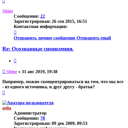
к
началу
Shine
Сообщения:
22
Зарегистрирован:
26 сен 2015, 16:51
Контактная информация:
Контактная
информация
Отправить личное сообщение
Отправить email
пользователя
Shine
Re: Осознанные сновидения.
Цитата
Непрочитанное
Shine
»
31 авг 2019, 19:38
сообщение
Например, можно сконцентрироваться на том, что мы все
- из одного источника, и друг другу - братья?
Вернуться
к
началу
asita
Администратор
Сообщения:
78
Зарегистрирован:
09 дек 2009, 09:53