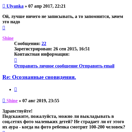
Непрочитанное
Ulyanka
»
07 апр 2017, 22:21
сообщение
Ой, лучше ничего не записывать, а то запомнится, зачем
это надо
Вернуться
к
началу
Shine
Сообщения:
22
Зарегистрирован:
26 сен 2015, 16:51
Контактная информация:
Контактная
информация
Отправить личное сообщение
Отправить email
пользователя
Shine
Re: Осознанные сновидения.
Цитата
Непрочитанное
Shine
»
07 авг 2019, 23:55
сообщение
Здравствуйте!
Подскажите, пожалуйста, можно ли выкладывать в
соц.сетях фото маленьких детей? Не страдает ли от этого
их аура - когда на фото ребенка смотрит 100-200 человек?
Вернуться