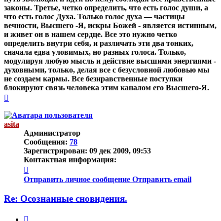
законы.
Третье, четко определить, что есть голос души, а
что есть голос Духа. Только голос духа — частицы
вечности, Высшего -Я, искры Божей - является истинным,
и живет он в нашем сердце.
Все это нужно четко
определить внутри себя, и различать эти два тонких,
сначала едва уловимых, но разных голоса. Только,
модулируя любую мысль и действие высшими энергиями -
духовными, только, делая все с безусловной любовью мы
не создаем кармы. Все безнравственные поступки
блокируют связь человека этим каналом его Высшего-Я.
Вернуться
к
началу
asita
Администратор
Сообщения:
78
Зарегистрирован:
09 дек 2009, 09:53
Контактная информация:
Контактная
информация
Отправить личное сообщение
Отправить email
пользователя
asita
Re: Осознанные сновидения.
Цитата