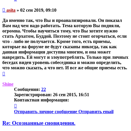
Непрочитанное
asita
»
02 сен 2019, 09:10
сообщение
Да именно так, что Вы и проанализировали. Он показал
Вам над чем надо работать. Тема которую Вы подняли,
огромна. Чтобы научиться тому, что Вы хотите нужно
стать Архатом, Буддой. Поэтому не стоит огорчаться, если
что - либо не получается. Кроме того, есть приемы,
которые на форуме не будут сказаны никогда, так как
данная информация доступна многим, и она может
навредить. Ей могут и злоупотреблять. Только при личных
беседах виден уровень собеседника и можно определить,
что можно сказать, а что нет. И все же общие приемы есть.
Вернуться
к
началу
Shine
Сообщения:
22
Зарегистрирован:
26 сен 2015, 16:51
Контактная информация:
Контактная
информация
Отправить личное сообщение
Отправить email
пользователя
Shine
Re: Осознанные сновидения.