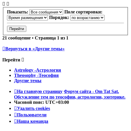
Показать:
Поле сортировки:
Порядок:
21 сообщение • Страница
1
из
1
Вернуться в «Другие темы»
Перейти
Astrology -Астрология
Theosophy -Теософия
Другие темы
На главную страницу
Форум сайта - Om Tat Sat.
Обсуждение тем по теософии, астрологии, эзотерике.
Часовой пояс:
UTC+03:00
Удалить cookies
Пользователи
Наша команда