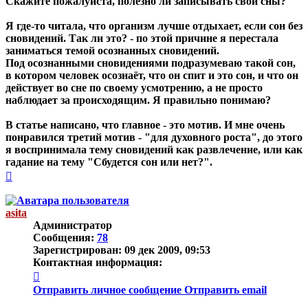
Скажите пожалуйста, полезно ли записывать свои сны?
Я где-то читала, что организм лучше отдыхает, если сон без
сновидений. Так ли это? - по этой причине я перестала
заниматься темой осознанных сновидений.
Под осознанными сновидениями подразумеваю такой сон,
в котором человек осознаёт, что он спит и это сон, и что он
действует во сне по своему усмотрению, а не просто
наблюдает за происходящим. Я правильно понимаю?
В статье написано, что главное - это мотив. И мне очень
понравился третий мотив - "для духовного роста", до этого
я воспринимала тему сновидений как развлечение, или как
гадание на тему "Сбудется сон или нет?".
Вернуться
к
началу
asita
Администратор
Сообщения:
78
Зарегистрирован:
09 дек 2009, 09:53
Контактная информация:
Контактная
информация
Отправить личное сообщение
Отправить email
пользователя