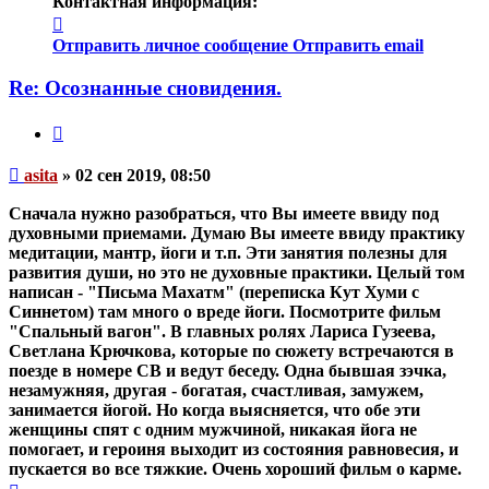
Контактная информация:
Контактная
информация
Отправить личное сообщение
Отправить email
пользователя
asita
Re: Осознанные сновидения.
Цитата
Непрочитанное
asita
»
02 сен 2019, 08:50
сообщение
Сначала нужно разобраться, что Вы имеете ввиду под
духовными приемами. Думаю Вы имеете ввиду практику
медитации, мантр, йоги и т.п. Эти занятия полезны для
развития души, но это не духовные практики. Целый том
написан - "Письма Махатм" (переписка Кут Хуми с
Синнетом) там много о вреде йоги. Посмотрите фильм
"Спальный вагон". В главных ролях Лариса Гузеева,
Светлана Крючкова, которые по сюжету встречаются в
поезде в номере СВ и ведут беседу. Одна бывшая зэчка,
незамужняя, другая - богатая, счастливая, замужем,
занимается йогой. Но когда выясняется, что обе эти
женщины спят с одним мужчиной,
никакая йога не
помогает
, и героиня выходит из состояния равновесия, и
пускается во все тяжкие. Очень хороший фильм о карме.
Вернуться