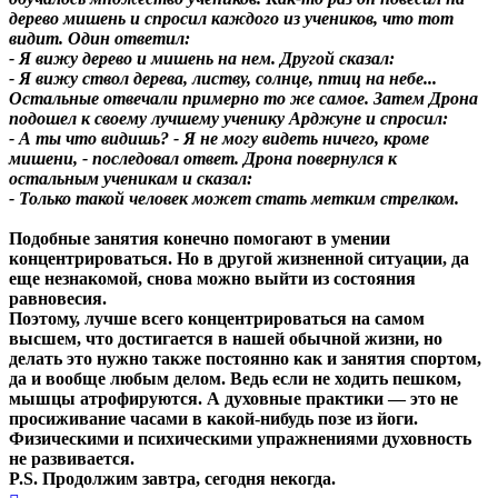
дерево мишень и спросил каждого из учеников, что тот
видит. Один ответил:
- Я вижу дерево и мишень на нем. Другой сказал:
- Я вижу ствол дерева, листву, солнце, птиц на небе...
Остальные отвечали примерно то же самое. Затем Дрона
подошел к своему лучшему ученику Арджуне и спросил:
- А ты что видишь? - Я не могу видеть ничего, кроме
мишени, - последовал ответ. Дрона повернулся к
остальным ученикам и сказал:
- Только такой человек может стать метким стрелком.
Подобные занятия конечно помогают в умении
концентрироваться. Но в другой жизненной ситуации, да
еще незнакомой, снова можно выйти из состояния
равновесия.
Поэтому, лучше всего концентрироваться на самом
высшем, что достигается в нашей обычной жизни, но
делать это нужно также постоянно как и занятия спортом,
да и вообще любым делом. Ведь если не ходить пешком,
мышцы атрофируются. А духовные практики — это не
просиживание часами в какой-нибудь позе из йоги.
Физическими и психическими упражнениями духовность
не развивается.
P.S. Продолжим завтра, сегодня некогда.
Вернуться