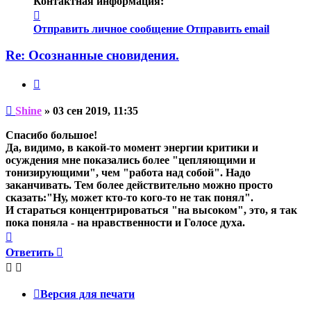
Контактная информация:
Контактная
информация
Отправить личное сообщение
Отправить email
пользователя
Shine
Re: Осознанные сновидения.
Цитата
Непрочитанное
Shine
»
03 сен 2019, 11:35
сообщение
Спасибо большое!
Да, видимо, в какой-то момент энергии критики и
осуждения мне показались более "цепляющими и
тонизирующими", чем "работа над собой". Надо
заканчивать. Тем более действительно можно просто
сказать:"Ну, может кто-то кого-то не так понял".
И стараться концентрироваться "на высоком", это, я так
пока поняла - на нравственности и Голосе духа.
Вернуться
к
Ответить
началу
Версия для печати