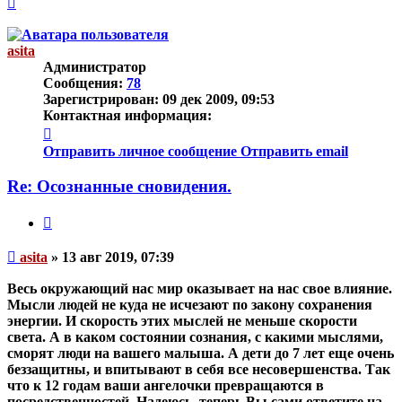
к
началу
asita
Администратор
Сообщения:
78
Зарегистрирован:
09 дек 2009, 09:53
Контактная информация:
Контактная
информация
Отправить личное сообщение
Отправить email
пользователя
asita
Re: Осознанные сновидения.
Цитата
Непрочитанное
asita
»
13 авг 2019, 07:39
сообщение
Весь окружающий нас мир оказывает на нас свое влияние.
Мысли людей не куда не исчезают по закону сохранения
энергии. И скорость этих мыслей не меньше скорости
света. А в каком состоянии сознания, с какими мыслями,
сморят люди на вашего малыша. А дети до 7 лет еще очень
беззащитны, и впитывают в себя все несовершенства. Так
что к 12 годам ваши ангелочки превращаются в
посредственностей. Надеюсь, теперь Вы сами ответите на