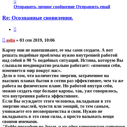
Контактная
информация
Отправить личное сообщение
Отправить email
пользователя
asita
Re: Осознанные сновидения.
Цитата
Непрочитанное
asita
»
03 сен 2019, 10:06
сообщение
Карму они не навешивают, ее мы сами создаем. А вот
решать подобные проблемы нужно внутренней работой
над собой в 90 % подобных ситуаций. Истина, которую Вы
слышали неоднократно реально работает: «изменяя себя,
изменяется мир вокруг нас».
Дело в том, что количество энергии, затраченное на
высших планах бытия в сотни раз эффективнее, чем та же
работа на физическом плане. Но работой внутри себя,
можно создать еще больше кармы, так, уже говорилось,
что внутренняя работа эффективнее.
Если Вы осуждаете этого человека, вкладывая в это
энергию мыслей, чувств или эмоций, то тем самым,
умножаете его несовершенства и свои. Нужно не
вкладывать в это свои силы, а просто называть вещи
своими именами.
"Будда проходит по Земле, и ни одна кармическая ситуация