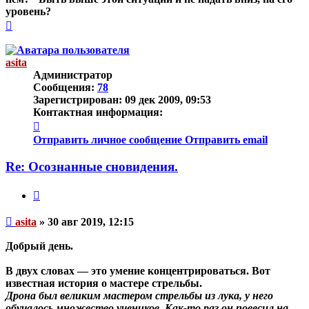
уровень?
Вернуться
к
началу
asita
Администратор
Сообщения:
78
Зарегистрирован:
09 дек 2009, 09:53
Контактная информация:
Контактная
информация
Отправить личное сообщение
Отправить email
пользователя
asita
Re: Осознанные сновидения.
Цитата
Непрочитанное
asita
»
30 авг 2019, 12:15
сообщение
Добрый день.
В двух словах — это умение концентрироваться. Вот
известная история о мастере стрельбы.
Дрона был великим мастером стрельбы из лука, у него
обучалось множество учеников. Как-то раз он повесил на