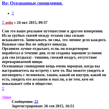
asita
Re: Осознанные сновидения.
Цитата
Непрочитанное
asita
»
24 окт 2015, 09:37
сообщение
Сон это ваше реальное путешествие в другом измерении.
Из-за грубых связей между телами сны сильно
искажаются. Записывать ли сны, это личное дело каждого.
Важные сны Вы не забудете никогда.
Организм лучше отдыхает, если, он плодотворно
поработал в течение дня, если созданы хорошие условия
для сна (отдыха) - тишина, свежий воздух, отсутствие
перевариваемой пищи.
Осознанные сновидения вещь очень хорошая, когда вы
настраиваетесь на встречу с кем то. Вы можете увидеть и
поговорить с человеком, таким, какой он внутри, какой он
есть, увидеть его желания и мысли, а не тем, кем он
показывает себя в обществе.
Вернуться
к
началу
Shine
Сообщения:
22
Зарегистрирован:
26 сен 2015, 16:51