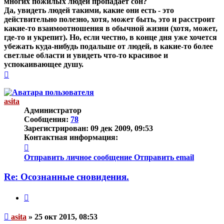
многих пожилых людей пропадает сон?
Да, увидеть людей такими, какие они есть - это
действительно полезно, хотя, может быть, это и расстроит
какие-то взаимоотношения в обычной жизни (хотя, может,
где-то и укрепит). Но, если честно, в конце дня уже хочется
убежать куда-нибудь подальше от людей, в какие-то более
светлые области и увидеть что-то красивое и
успокаивающее душу.
Вернуться
к
началу
asita
Администратор
Сообщения:
78
Зарегистрирован:
09 дек 2009, 09:53
Контактная информация:
Контактная
информация
Отправить личное сообщение
Отправить email
пользователя
asita
Re: Осознанные сновидения.
Цитата
Непрочитанное
asita
»
25 окт 2015, 08:53
сообщение