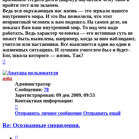
пройти тест или экзамен.
Ведь вся окружающая нас жизнь — это зеркало нашего
внутреннего мира. И это Вы позволили, что этот
неприятный человек к вам подошел. На самом деле, он
показал Вам ваш внутренний мир. То над чем надо
работать. Ведь характер человека — его истинная суть не
может быть выявлена, например, когда за ним наблюдают,
учителя или наставники. Все выясняется один на один в
жизненных ситуациях. И лучшим учителем был и будет-
Бог, школа которого — жизнь. Так?
Вернуться
к
началу
asita
Администратор
Сообщения:
78
Зарегистрирован:
09 дек 2009, 09:53
Контактная информация:
Контактная
информация
Отправить личное сообщение
Отправить email
пользователя
asita
Re: Осознанные сновидения.
Цитата