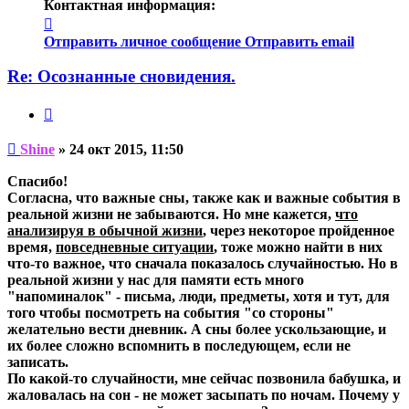
Контактная информация:
Контактная
информация
Отправить личное сообщение
Отправить email
пользователя
Shine
Re: Осознанные сновидения.
Цитата
Непрочитанное
Shine
»
24 окт 2015, 11:50
сообщение
Спасибо!
Согласна, что важные сны, также как и важные события в
реальной жизни не забываются. Но мне кажется,
что
анализируя в обычной жизни
, через некоторое пройденное
время,
повседневные ситуации
, тоже можно найти в них
что-то важное, что сначала показалось случайностью. Но в
реальной жизни у нас для памяти есть много
"напоминалок" - письма, люди, предметы, хотя и тут, для
того чтобы посмотреть на события "со стороны"
желательно вести дневник. А сны более ускользающие, и
их более сложно вспомнить в последующем, если не
записать.
По какой-то случайности, мне сейчас позвонила бабушка, и
жаловалась на сон - не может засыпать по ночам. Почему у