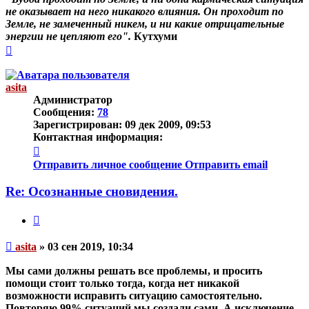
не оказывает на него никакого влияния. Он проходит по
Земле, не замеченный никем, и ни какие отрицательные
энергии не цепляют его".
Кутхуми
Вернуться
к
началу
asita
Администратор
Сообщения:
78
Зарегистрирован:
09 дек 2009, 09:53
Контактная информация:
Контактная
информация
Отправить личное сообщение
Отправить email
пользователя
asita
Re: Осознанные сновидения.
Цитата
Непрочитанное
asita
»
03 сен 2019, 10:34
сообщение
Мы сами должны решать все проблемы, и просить
помощи стоит только тогда, когда нет никакой
возможности исправить ситуацию самостоятельно.
Повторяю 99% ситуаций мы создали сами. А исключение