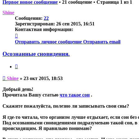
Первое новое сообщение
• 21 сообщение • Страница
1
из
1
Shine
Сообщения:
22
Зарегистрирован:
26 сен 2015, 16:51
Контактная информация:
Контактная
информация
Отправить личное сообщение
Отправить email
пользователя
Shine
Осознанные сновидения.
Цитата
Непрочитанное
Shine
»
23 окт 2015, 18:53
сообщение
Добрый день!
Прочитала Вашу статью
что такое сон
.
Скажите пожалуйста, полезно ли записывать свои сны?
Я где-то читала, что организм лучше отдыхает, если сон без
Под осознанными сновидениями подразумеваю такой сон, в кот
происходящим. Я правильно понимаю?