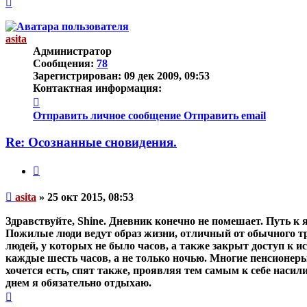
к
началу
asita
Администратор
Сообщения:
78
Зарегистрирован:
09 дек 2009, 09:53
Контактная информация:
Контактная
информация
Отправить личное сообщение
Отправить email
пользователя
asita
Re: Осознанные сновидения.
Цитата
Непрочитанное
asita
»
25 окт 2015, 08:53
сообщение
Здравствуйте, Shine. Дневник конечно не помешает. Путь 
Пожилые люди ведут образ жизни, отличный от обычного тр
людей, у которых не было часов, а также закрыт доступ к ист
каждые шесть часов, а не только ночью. Многие пенсионеры 
хочется есть, спят также, проявляя тем самым к себе нас
днем я обязательно отдыхаю.
Вернуться
к