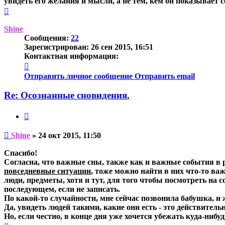
увидеть его желания и мысли, а не тем, кем он показывает с
Вернуться
к
началу
Shine
Сообщения:
22
Зарегистрирован:
26 сен 2015, 16:51
Контактная информация:
Контактная
информация
Отправить личное сообщение
Отправить email
пользователя
Shine
Re: Осознанные сновидения.
Цитата
Непрочитанное
Shine
»
24 окт 2015, 11:50
сообщение
Спасибо!
Согласна, что важные сны, также как и важные события в 
повседневные ситуации
, тоже можно найти в них что-то ва
люди, предметы, хотя и тут, для того чтобы посмотреть на
последующем, если не записать.
По какой-то случайности, мне сейчас позвонила бабушка, и
Да, увидеть людей такими, какие они есть - это действитель
Но, если честно, в конце дня уже хочется убежать куда-нибу
Вернуться