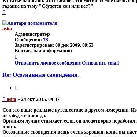
В статье написано, что главное - это мотив. И мне очень по
гадание на тему "Сбудется сон или нет?".
Вернуться
к
началу
asita
Администратор
Сообщения:
78
Зарегистрирован:
09 дек 2009, 09:53
Контактная информация:
Контактная
информация
Отправить личное сообщение
Отправить email
пользователя
asita
Re: Осознанные сновидения.
Цитата
Непрочитанное
asita
»
24 окт 2015, 09:37
сообщение
Сон это ваше реальное путешествие в другом измерении. И
не забудете никогда.
Организм лучше отдыхает, если, он плодотворно поработал в
пищи.
Осознанные сновидения вещь очень хорошая, когда вы настра