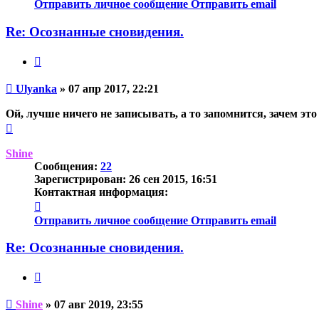
информация
Отправить личное сообщение
Отправить email
пользователя
Ulyanka
Re: Осознанные сновидения.
Цитата
Непрочитанное
Ulyanka
»
07 апр 2017, 22:21
сообщение
Ой, лучше ничего не записывать, а то запомнится, зачем это
Вернуться
к
началу
Shine
Сообщения:
22
Зарегистрирован:
26 сен 2015, 16:51
Контактная информация:
Контактная
информация
Отправить личное сообщение
Отправить email
пользователя
Shine
Re: Осознанные сновидения.
Цитата
Непрочитанное
Shine
»
07 авг 2019, 23:55
сообщение