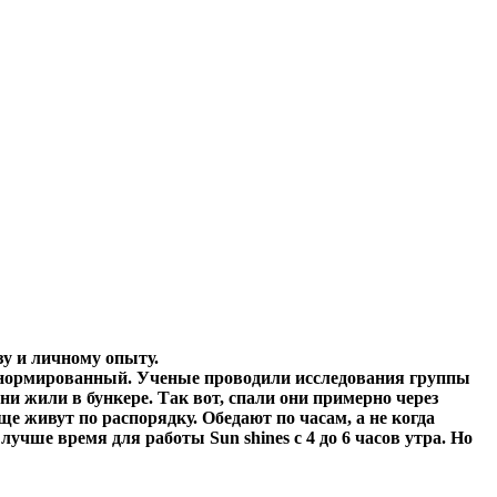
зу и личному опыту.
е нормированный. Ученые проводили исследования группы
 они жили в бункере. Так вот, спали они примерно через
е живут по распорядку. Обедают по часам, а не когда
р, лучше время для работы
Sun shines
с 4 до 6 часов утра. Но