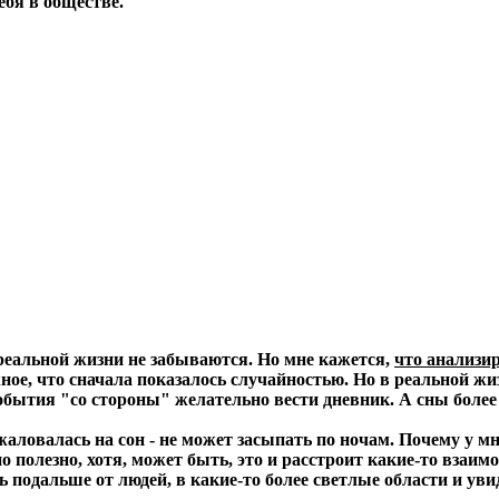
ебя в обществе.
реальной жизни не забываются. Но мне кажется,
что анализи
жное, что сначала показалось случайностью. Но в реальной жи
 события "со стороны" желательно вести дневник. А сны боле
 жаловалась на сон - не может засыпать по ночам. Почему у 
но полезно, хотя, может быть, это и расстроит какие-то взаим
дь подальше от людей, в какие-то более светлые области и ув