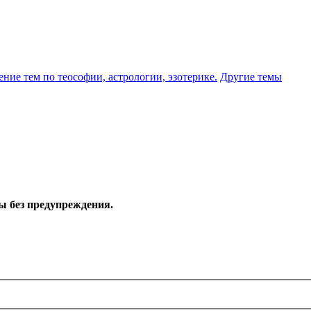
ение тем по теософии, астрологии, эзотерике.
Другие темы
ы без предупреждения.