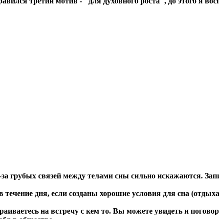
нравился третий мотив - "для духовного роста", до этого я в
з-за грубых связей между телами сны сильно искажаются. За
 течение дня, если созданы хорошие условия для сна (отдыха
иваетесь на встречу с кем то. Вы можете увидеть и поговори