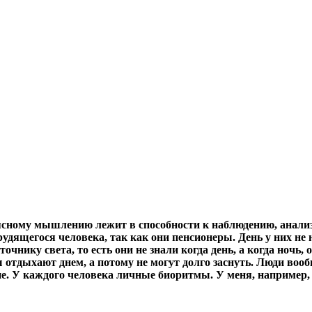
к ясному мышлению лежит в способности к наблюдению, анали
удящегося человека, так как они пенсионеры. День у них н
очнику света, то есть они не знали когда день, а когда ночь,
отдыхают днем, а потому не могут долго заснуть. Люди вообщ
илие. У каждого человека личные биоритмы. У меня, наприме