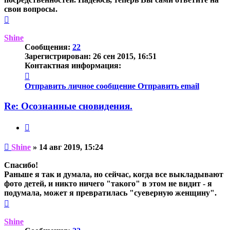
свои вопросы.
Вернуться
к
началу
Shine
Сообщения:
22
Зарегистрирован:
26 сен 2015, 16:51
Контактная информация:
Контактная
информация
Отправить личное сообщение
Отправить email
пользователя
Shine
Re: Осознанные сновидения.
Цитата
Непрочитанное
Shine
»
14 авг 2019, 15:24
сообщение
Спасибо!
Раньше я так и думала, но сейчас, когда все выкладывают
фото детей, и никто ничего "такого" в этом не видит - я
подумала, может я превратилась "суеверную женщину".
Вернуться
к
началу
Shine