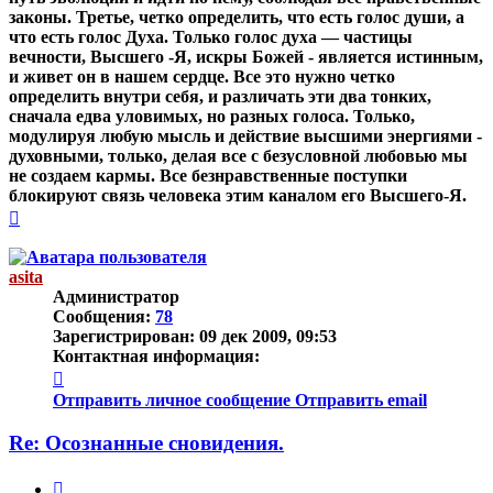
законы.
Третье, четко определить, что есть голос души, а
что есть голос Духа. Только голос духа — частицы
вечности, Высшего -Я, искры Божей - является истинным,
и живет он в нашем сердце.
Все это нужно четко
определить внутри себя, и различать эти два тонких,
сначала едва уловимых, но разных голоса. Только,
модулируя любую мысль и действие высшими энергиями -
духовными, только, делая все с безусловной любовью мы
не создаем кармы. Все безнравственные поступки
блокируют связь человека этим каналом его Высшего-Я.
Вернуться
к
началу
asita
Администратор
Сообщения:
78
Зарегистрирован:
09 дек 2009, 09:53
Контактная информация:
Контактная
информация
Отправить личное сообщение
Отправить email
пользователя
asita
Re: Осознанные сновидения.
Цитата