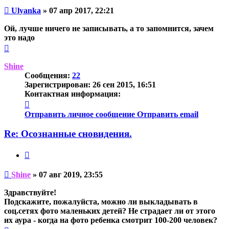
Непрочитанное
Ulyanka
»
07 апр 2017, 22:21
сообщение
Ой, лучше ничего не записывать, а то запомнится, зачем
это надо
Вернуться
к
началу
Shine
Сообщения:
22
Зарегистрирован:
26 сен 2015, 16:51
Контактная информация:
Контактная
информация
Отправить личное сообщение
Отправить email
пользователя
Shine
Re: Осознанные сновидения.
Цитата
Непрочитанное
Shine
»
07 авг 2019, 23:55
сообщение
Здравствуйте!
Подскажите, пожалуйста, можно ли выкладывать в
соц.сетях фото маленьких детей? Не страдает ли от этого
их аура - когда на фото ребенка смотрит 100-200 человек?
Вернуться