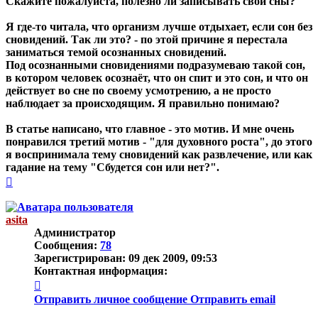
Скажите пожалуйста, полезно ли записывать свои сны?
Я где-то читала, что организм лучше отдыхает, если сон без
сновидений. Так ли это? - по этой причине я перестала
заниматься темой осознанных сновидений.
Под осознанными сновидениями подразумеваю такой сон,
в котором человек осознаёт, что он спит и это сон, и что он
действует во сне по своему усмотрению, а не просто
наблюдает за происходящим. Я правильно понимаю?
В статье написано, что главное - это мотив. И мне очень
понравился третий мотив - "для духовного роста", до этого
я воспринимала тему сновидений как развлечение, или как
гадание на тему "Сбудется сон или нет?".
Вернуться
к
началу
asita
Администратор
Сообщения:
78
Зарегистрирован:
09 дек 2009, 09:53
Контактная информация:
Контактная
информация
Отправить личное сообщение
Отправить email
пользователя