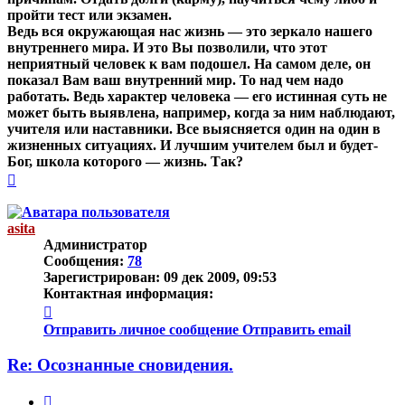
пройти тест или экзамен.
Ведь вся окружающая нас жизнь — это зеркало нашего
внутреннего мира. И это Вы позволили, что этот
неприятный человек к вам подошел. На самом деле, он
показал Вам ваш внутренний мир. То над чем надо
работать. Ведь характер человека — его истинная суть не
может быть выявлена, например, когда за ним наблюдают,
учителя или наставники. Все выясняется один на один в
жизненных ситуациях. И лучшим учителем был и будет-
Бог, школа которого — жизнь. Так?
Вернуться
к
началу
asita
Администратор
Сообщения:
78
Зарегистрирован:
09 дек 2009, 09:53
Контактная информация:
Контактная
информация
Отправить личное сообщение
Отправить email
пользователя
asita
Re: Осознанные сновидения.
Цитата