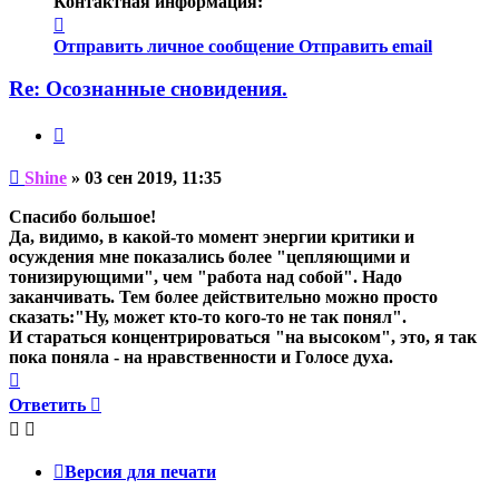
Контактная информация:
Контактная
информация
Отправить личное сообщение
Отправить email
пользователя
Shine
Re: Осознанные сновидения.
Цитата
Непрочитанное
Shine
»
03 сен 2019, 11:35
сообщение
Спасибо большое!
Да, видимо, в какой-то момент энергии критики и
осуждения мне показались более "цепляющими и
тонизирующими", чем "работа над собой". Надо
заканчивать. Тем более действительно можно просто
сказать:"Ну, может кто-то кого-то не так понял".
И стараться концентрироваться "на высоком", это, я так
пока поняла - на нравственности и Голосе духа.
Вернуться
к
Ответить
началу
Версия для печати