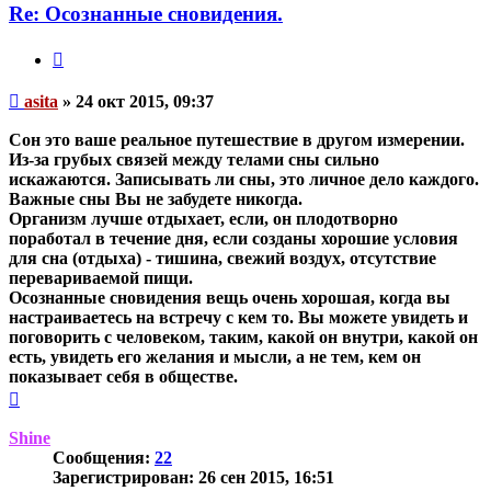
asita
Re: Осознанные сновидения.
Цитата
Непрочитанное
asita
»
24 окт 2015, 09:37
сообщение
Сон это ваше реальное путешествие в другом измерении.
Из-за грубых связей между телами сны сильно
искажаются. Записывать ли сны, это личное дело каждого.
Важные сны Вы не забудете никогда.
Организм лучше отдыхает, если, он плодотворно
поработал в течение дня, если созданы хорошие условия
для сна (отдыха) - тишина, свежий воздух, отсутствие
перевариваемой пищи.
Осознанные сновидения вещь очень хорошая, когда вы
настраиваетесь на встречу с кем то. Вы можете увидеть и
поговорить с человеком, таким, какой он внутри, какой он
есть, увидеть его желания и мысли, а не тем, кем он
показывает себя в обществе.
Вернуться
к
началу
Shine
Сообщения:
22
Зарегистрирован:
26 сен 2015, 16:51