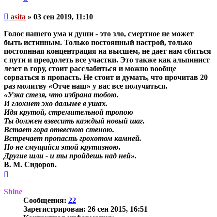
Непрочитанное
asita
»
03 сен 2019, 11:10
сообщение
Голос нашего ума и души - это зло, смертное не может
быть истинным. Только постоянный настрой, только
постоянная концентрация на высшем, не дает нам сбиться
с пути и преодолеть все участки. Это также как альпинист
лезет в гору, стоит расслабиться и можно вообще
сорваться в пропасть. Не стоит и думать, что прочитав 20
раз молитву «Отче наш» у вас все получиться.
«Узка стезя, что избрана тобою.
И глохнет эхо дальнее в ушах.
Идя крутой, стремительной тропою
Ты должен взвесить каждый новый шаг.
Встает гора отвесною стеною.
Встречает пропасть грохотом камней.
Но не смущайся этой крутизною.
Другие шли - и ты пройдешь над ней».
В. М. Сидоров.
Вернуться
к
началу
Shine
Сообщения:
22
Зарегистрирован:
26 сен 2015, 16:51