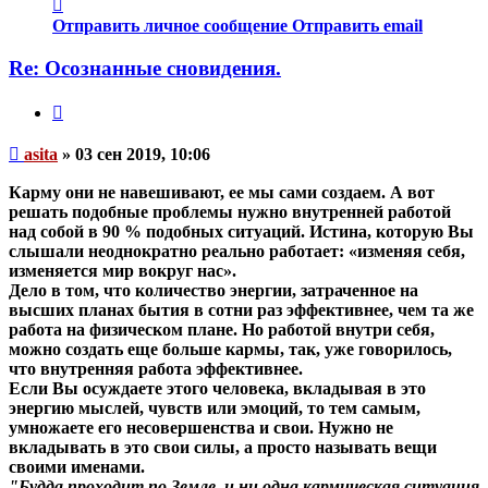
Контактная
информация
Отправить личное сообщение
Отправить email
пользователя
asita
Re: Осознанные сновидения.
Цитата
Непрочитанное
asita
»
03 сен 2019, 10:06
сообщение
Карму они не навешивают, ее мы сами создаем. А вот
решать подобные проблемы нужно внутренней работой
над собой в 90 % подобных ситуаций. Истина, которую Вы
слышали неоднократно реально работает: «изменяя себя,
изменяется мир вокруг нас».
Дело в том, что количество энергии, затраченное на
высших планах бытия в сотни раз эффективнее, чем та же
работа на физическом плане. Но работой внутри себя,
можно создать еще больше кармы, так, уже говорилось,
что внутренняя работа эффективнее.
Если Вы осуждаете этого человека, вкладывая в это
энергию мыслей, чувств или эмоций, то тем самым,
умножаете его несовершенства и свои. Нужно не
вкладывать в это свои силы, а просто называть вещи
своими именами.
"Будда проходит по Земле, и ни одна кармическая ситуация