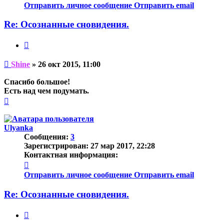
информация
Отправить личное сообщение
Отправить email
пользователя
Shine
Re: Осознанные сновидения.
Цитата
Непрочитанное
Shine
»
26 окт 2015, 11:00
сообщение
Спасибо большое!
Есть над чем подумать.
Вернуться
к
началу
Ulyanka
Сообщения:
3
Зарегистрирован:
27 мар 2017, 22:28
Контактная информация:
Контактная
информация
Отправить личное сообщение
Отправить email
пользователя
Ulyanka
Re: Осознанные сновидения.
Цитата