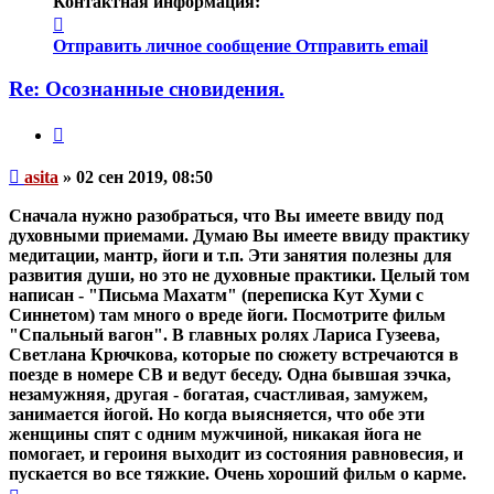
Контактная информация:
Контактная
информация
Отправить личное сообщение
Отправить email
пользователя
asita
Re: Осознанные сновидения.
Цитата
Непрочитанное
asita
»
02 сен 2019, 08:50
сообщение
Сначала нужно разобраться, что Вы имеете ввиду под
духовными приемами. Думаю Вы имеете ввиду практику
медитации, мантр, йоги и т.п. Эти занятия полезны для
развития души, но это не духовные практики. Целый том
написан - "Письма Махатм" (переписка Кут Хуми с
Синнетом) там много о вреде йоги. Посмотрите фильм
"Спальный вагон". В главных ролях Лариса Гузеева,
Светлана Крючкова, которые по сюжету встречаются в
поезде в номере СВ и ведут беседу. Одна бывшая зэчка,
незамужняя, другая - богатая, счастливая, замужем,
занимается йогой. Но когда выясняется, что обе эти
женщины спят с одним мужчиной,
никакая йога не
помогает
, и героиня выходит из состояния равновесия, и
пускается во все тяжкие. Очень хороший фильм о карме.
Вернуться