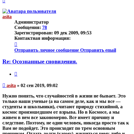
к
началу
asita
Администратор
Сообщения:
78
Зарегистрирован:
09 дек 2009, 09:53
Контактная информация:
Контактная
информация
Отправить личное сообщение
Отправить email
пользователя
asita
Re: Осознанные сновидения.
Цитата
Непрочитанное
asita
»
02 сен 2019, 09:02
сообщение
Нужно понять, что случайностей в жизни не бывает. Это
только наши ученые (а на самом деле, как и мы все —
студенты и школьники), считают природу стихийной, а
космос произошедшим от взрыва. Но в Космосе, а мы
живем в нем все закономерно. Все имеет причину и
следствие. Поэтому, не один человек, никогда просто так к
Вам не подойдет. Это происходит по трем основным
причинам. Отдать долги (карму), научиться чему либо и