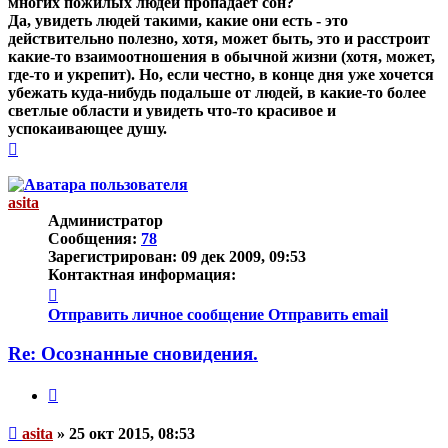
многих пожилых людей пропадает сон?
Да, увидеть людей такими, какие они есть - это
действительно полезно, хотя, может быть, это и расстроит
какие-то взаимоотношения в обычной жизни (хотя, может,
где-то и укрепит). Но, если честно, в конце дня уже хочется
убежать куда-нибудь подальше от людей, в какие-то более
светлые области и увидеть что-то красивое и
успокаивающее душу.
Вернуться
к
началу
asita
Администратор
Сообщения:
78
Зарегистрирован:
09 дек 2009, 09:53
Контактная информация:
Контактная
информация
Отправить личное сообщение
Отправить email
пользователя
asita
Re: Осознанные сновидения.
Цитата
Непрочитанное
asita
»
25 окт 2015, 08:53
сообщение