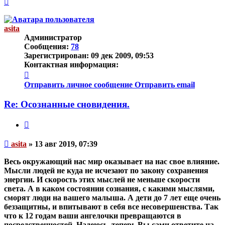
к
началу
asita
Администратор
Сообщения:
78
Зарегистрирован:
09 дек 2009, 09:53
Контактная информация:
Контактная
информация
Отправить личное сообщение
Отправить email
пользователя
asita
Re: Осознанные сновидения.
Цитата
Непрочитанное
asita
»
13 авг 2019, 07:39
сообщение
Весь окружающий нас мир оказывает на нас свое влияние.
Мысли людей не куда не исчезают по закону сохранения
энергии. И скорость этих мыслей не меньше скорости
света. А в каком состоянии сознания, с какими мыслями,
сморят люди на вашего малыша. А дети до 7 лет еще очень
беззащитны, и впитывают в себя все несовершенства. Так
что к 12 годам ваши ангелочки превращаются в
посредственностей. Надеюсь, теперь Вы сами ответите на