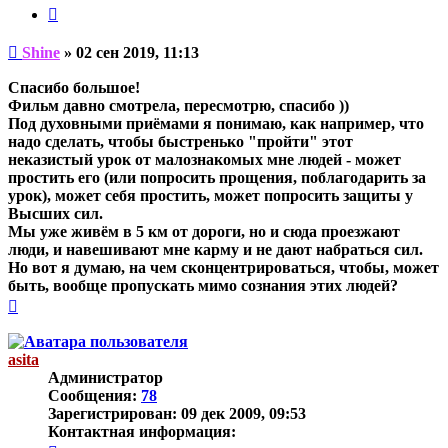
Цитата
Непрочитанное
Shine
»
02 сен 2019, 11:13
сообщение
Спасибо большое!
Фильм давно смотрела, пересмотрю, спасибо ))
Под духовными приёмами я понимаю, как например, что
надо сделать, чтобы быстренько "пройти" этот
неказистый урок от малознакомых мне людей - может
простить его (или попросить прощения, поблагодарить за
урок), может себя простить, может попросить защиты у
Высших сил.
Мы уже живём в 5 км от дороги, но и сюда проезжают
люди, и навешивают мне карму и не дают набраться сил.
Но вот я думаю, на чем сконцентрироваться, чтобы, может
быть, вообще пропускать мимо сознания этих людей?
Вернуться
к
началу
asita
Администратор
Сообщения:
78
Зарегистрирован:
09 дек 2009, 09:53
Контактная информация: