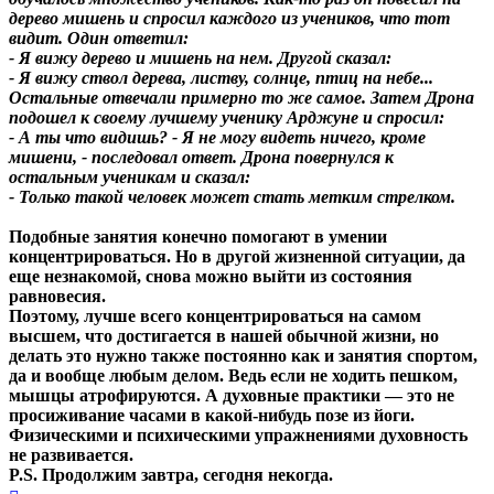
дерево мишень и спросил каждого из учеников, что тот
видит. Один ответил:
- Я вижу дерево и мишень на нем. Другой сказал:
- Я вижу ствол дерева, листву, солнце, птиц на небе...
Остальные отвечали примерно то же самое. Затем Дрона
подошел к своему лучшему ученику Арджуне и спросил:
- А ты что видишь? - Я не могу видеть ничего, кроме
мишени, - последовал ответ. Дрона повернулся к
остальным ученикам и сказал:
- Только такой человек может стать метким стрелком.
Подобные занятия конечно помогают в умении
концентрироваться. Но в другой жизненной ситуации, да
еще незнакомой, снова можно выйти из состояния
равновесия.
Поэтому, лучше всего концентрироваться на самом
высшем, что достигается в нашей обычной жизни, но
делать это нужно также постоянно как и занятия спортом,
да и вообще любым делом. Ведь если не ходить пешком,
мышцы атрофируются. А духовные практики — это не
просиживание часами в какой-нибудь позе из йоги.
Физическими и психическими упражнениями духовность
не развивается.
P.S. Продолжим завтра, сегодня некогда.
Вернуться