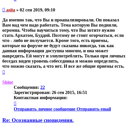
Непрочитанное
asita
»
02 сен 2019, 09:10
сообщение
Да именно так, что Вы и проанализировали. Он показал
Вам над чем надо работать. Тема которую Вы подняли,
огромна. Чтобы научиться тому, что Вы хотите нужно
стать Архатом, Буддой. Поэтому не стоит огорчаться, если
что - либо не получается. Кроме того, есть приемы,
которые на форуме не будут сказаны никогда, так как
данная информация доступна многим, и она может
навредить. Ей могут и злоупотреблять. Только при личных
беседах виден уровень собеседника и можно определить,
что можно сказать, а что нет. И все же общие приемы есть.
Вернуться
к
началу
Shine
Сообщения:
22
Зарегистрирован:
26 сен 2015, 16:51
Контактная информация:
Контактная
информация
Отправить личное сообщение
Отправить email
пользователя
Shine
Re: Осознанные сновидения.