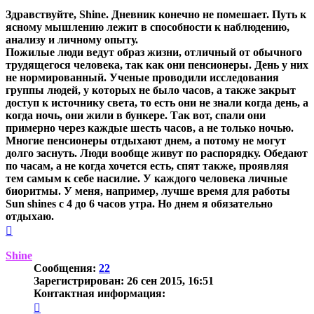
Здравствуйте, Shine. Дневник конечно не помешает. Путь к
ясному мышлению лежит в способности к наблюдению,
анализу и личному опыту.
Пожилые люди ведут образ жизни, отличный от обычного
трудящегося человека, так как они пенсионеры. День у них
не нормированный. Ученые проводили исследования
группы людей, у которых не было часов, а также закрыт
доступ к источнику света, то есть они не знали когда день, а
когда ночь, они жили в бункере. Так вот, спали они
примерно через каждые шесть часов, а не только ночью.
Многие пенсионеры отдыхают днем, а потому не могут
долго заснуть. Люди вообще живут по распорядку. Обедают
по часам, а не когда хочется есть, спят также, проявляя
тем самым к себе насилие. У каждого человека личные
биоритмы. У меня, например, лучше время для работы
Sun shines
с 4 до 6 часов утра. Но днем я обязательно
отдыхаю.
Вернуться
к
началу
Shine
Сообщения:
22
Зарегистрирован:
26 сен 2015, 16:51
Контактная информация:
Контактная