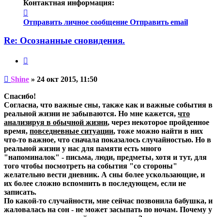
Контактная информация:
Контактная
информация
Отправить личное сообщение
Отправить email
пользователя
Shine
Re: Осознанные сновидения.
Цитата
Непрочитанное
Shine
»
24 окт 2015, 11:50
сообщение
Спасибо!
Согласна, что важные сны, также как и важные события в
реальной жизни не забываются. Но мне кажется,
что
анализируя в обычной жизни
, через некоторое пройденное
время,
повседневные ситуации
, тоже можно найти в них
что-то важное, что сначала показалось случайностью. Но в
реальной жизни у нас для памяти есть много
"напоминалок" - письма, люди, предметы, хотя и тут, для
того чтобы посмотреть на события "со стороны"
желательно вести дневник. А сны более ускользающие, и
их более сложно вспомнить в последующем, если не
записать.
По какой-то случайности, мне сейчас позвонила бабушка, и
жаловалась на сон - не может засыпать по ночам. Почему у