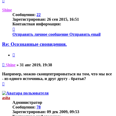
к
началу
Shine
Сообщения:
22
Зарегистрирован:
26 сен 2015, 16:51
Контактная информация:
Контактная
информация
Отправить личное сообщение
Отправить email
пользователя
Shine
Re: Осознанные сновидения.
Цитата
Непрочитанное
Shine
»
31 авг 2019, 19:38
сообщение
Например, можно сконцентрироваться на том, что мы все
- из одного источника, и друг другу - братья?
Вернуться
к
началу
asita
Администратор
Сообщения:
78
Зарегистрирован:
09 дек 2009, 09:53