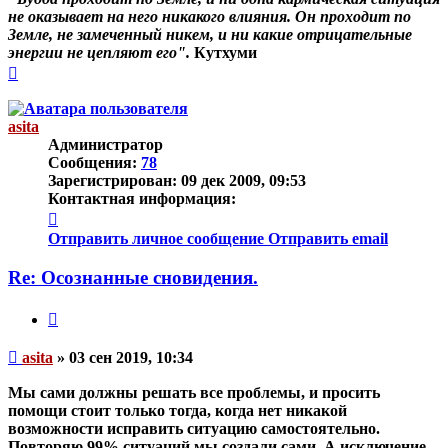
не оказывает на него никакого влияния. Он проходит по
Земле, не замеченный никем, и ни какие отрицательные
энергии не цепляют его".
Кутхуми
Вернуться
к
началу
asita
Администратор
Сообщения:
78
Зарегистрирован:
09 дек 2009, 09:53
Контактная информация:
Контактная
информация
Отправить личное сообщение
Отправить email
пользователя
asita
Re: Осознанные сновидения.
Цитата
Непрочитанное
asita
»
03 сен 2019, 10:34
сообщение
Мы сами должны решать все проблемы, и просить
помощи стоит только тогда, когда нет никакой
возможности исправить ситуацию самостоятельно.
Повторяю 99% ситуаций мы создали сами. А исключение