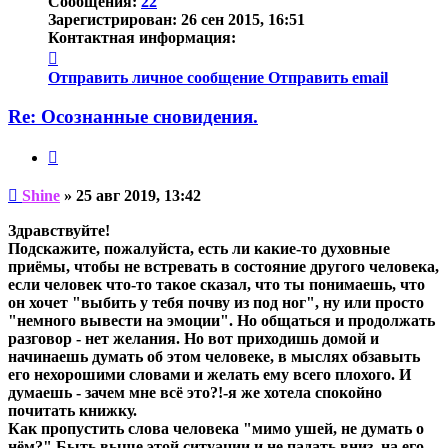
Сообщения:
22
Зарегистрирован:
26 сен 2015, 16:51
Контактная информация:
Контактная
информация
Отправить личное сообщение
Отправить email
пользователя
Shine
Re: Осознанные сновидения.
Цитата
Непрочитанное
Shine
»
25 авг 2019, 13:42
сообщение
Здравствуйте!
Подскажите, пожалуйста, есть ли какие-то духовные
приёмы, чтобы не встревать в состояние другого человека,
если человек что-то такое сказал, что ты понимаешь, что
он хочет "выбить у тебя почву из под ног", ну или просто
"немного вывести на эмоции". Но общаться и продолжать
разговор - нет желания. Но вот приходишь домой и
начинаешь думать об этом человеке, в мыслях обзавыть
его нехорошими словами и желать ему всего плохого. И
думаешь - зачем мне всё это?!-я же хотела спокойно
почитать книжку.
Как пропустить слова человека "мимо ушей, не думать о
нём?" Быть выше этой ситуации и не падать вниз, на его