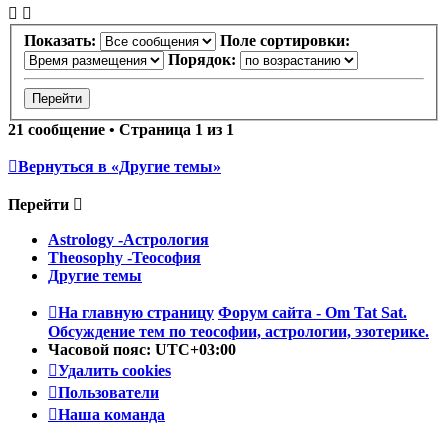
Показать:
Поле сортировки:
Порядок:
21 сообщение • Страница
1
из
1
Вернуться в «Другие темы»
Перейти
Astrology -Астрология
Theosophy -Теософия
Другие темы
На главную страницу
Форум сайта - Om Tat Sat.
Обсуждение тем по теософии, астрологии, эзотерике.
Часовой пояс:
UTC+03:00
Удалить cookies
Пользователи
Наша команда