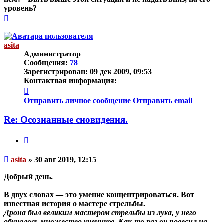
уровень?
Вернуться
к
началу
asita
Администратор
Сообщения:
78
Зарегистрирован:
09 дек 2009, 09:53
Контактная информация:
Контактная
информация
Отправить личное сообщение
Отправить email
пользователя
asita
Re: Осознанные сновидения.
Цитата
Непрочитанное
asita
»
30 авг 2019, 12:15
сообщение
Добрый день.
В двух словах — это умение концентрироваться. Вот
известная история о мастере стрельбы.
Дрона был великим мастером стрельбы из лука, у него
обучалось множество учеников. Как-то раз он повесил на