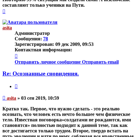
составляют только ученики на Пути.
Вернуться
к
началу
asita
Администратор
Сообщения:
78
Зарегистрирован:
09 дек 2009, 09:53
Контактная информация:
Контактная
информация
Отправить личное сообщение
Отправить email
пользователя
asita
Re: Осознанные сновидения.
Цитата
Непрочитанное
asita
»
03 сен 2019, 10:59
сообщение
Кратко так. Первое, что нужно сделать - это реально
осознать, что человек есть нечто большее чем физическое
тело. Известная поговорка»солдатами не рождаются, ими
становятся» полностью подходит к данной теме, так как
все достигается только трудом. Второе, твердо встать на
путь эволюции и идти по нему, соблюдая все нравственные