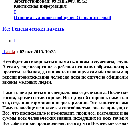
Зарегистрирован:
09 дек 2009, 09:53
Контактная информация:
Контактная
информация
Отправить личное сообщение
Отправить email
пользователя
asita
Re: Генетическая память.
Цитата
Непрочитанное
asita
»
02 окт 2015, 10:25
сообщение
Чем будет активироваться память, каким излучением, слуш
А если у еще неокрепшего ребенка всплывут образы, которы
проекты, забывая, да и просто игнорируя самый главным пр
версии происхождения человека пока не озвучено официал
законы молодых людей.
Память не храниться в специальном отделе мозга. После см
жизни, кроме состава крови. Но, с другой стороны, память
зла, создания гармонии или дисгармонии. Это зависит от им
Память вообще не является способностью, она не присуща 
Все, что происходило и происходит, прошлое, настоящее и д
суммы всех человеческих знаний, исходящих из всех точек
Все события воспроизводимы, потому что Вселенское соз