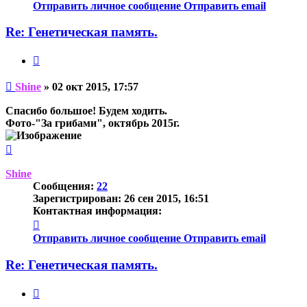
информация
Отправить личное сообщение
Отправить email
пользователя
Shine
Re: Генетическая память.
Цитата
Непрочитанное
Shine
»
02 окт 2015, 17:57
сообщение
Спасибо большое! Будем ходить.
Фото-"За грибами", октябрь 2015г.
Вернуться
к
началу
Shine
Сообщения:
22
Зарегистрирован:
26 сен 2015, 16:51
Контактная информация:
Контактная
информация
Отправить личное сообщение
Отправить email
пользователя
Shine
Re: Генетическая память.
Цитата