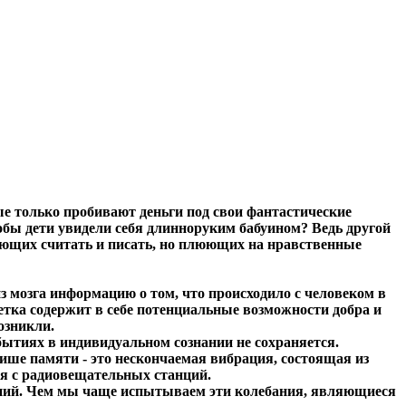
ные только пробивают деньги под свои фантастические
обы дети увидели себя длинноруким бабуином? Ведь другой
еющих считать и писать, но плюющих на нравственные
из мозга информацию о том, что происходило с человеком в
летка содержит в себе потенциальные возможности добра и
озникли.
бытиях в индивидуальном сознании не сохраняется.
лише памяти - это нескончаемая вибрация, состоящая из
ся с радиовещательных станций.
аний. Чем мы чаще испытываем эти колебания, являющиеся