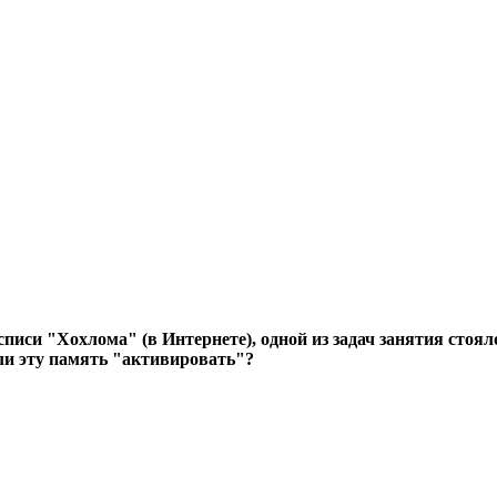
осписи "Хохлома" (в Интернете), одной из задач занятия сто
 ли эту память "активировать"?