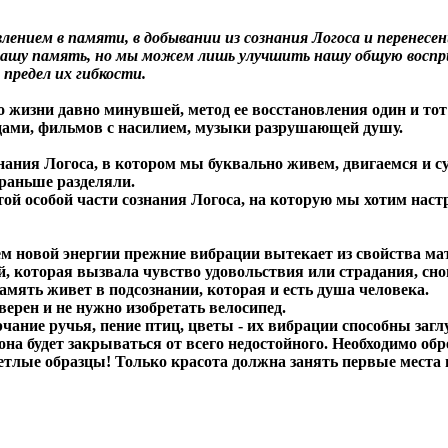
влением в памяти, в добывании из сознания Логоса и перенесе
ашу память, но мы можем лишь улучшить нашу общую воспри
предел их гибкости.
о жизни давно минувшей, метод ее восстановления один и тот
цами, фильмов с насилием, музыки разрушающей душу.
знания Логоса, в котором мы буквально живем, двигаемся и 
 раньше разделяли.
й особой части сознания Логоса, на которую мы хотим настр
м новой энергии прежние вибрации вытекает из свойства мат
, которая вызвала чувство удовольствия или страдания, сно
память живет в подсознании, которая и есть душа человека.
ерен и не нужно изобретать велосипед.
чание ручья, пение птиц, цветы - их вибрации способны заг
на будет закрываться от всего недостойного. Необходимо обр
тлые образцы! Только красота должна занять первые места во