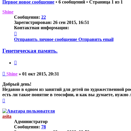
Первое новое сообщение
• 6 сообщений • Страница
1
из
1
Shine
Сообщения:
22
Зарегистрирован:
26 сен 2015, 16:51
Контактная информация:
Контактная
информация
Отправить личное сообщение
Отправить email
пользователя
Shine
Генетическая память.
Цитата
Непрочитанное
Shine
»
01 окт 2015, 20:31
сообщение
Добрый день!
Недавно в одном из занятий для детей по художественной р
есть ли такое понятие в теософии, и как вы думаете, нужно
Вернуться
к
началу
asita
Администратор
Сообщения:
78