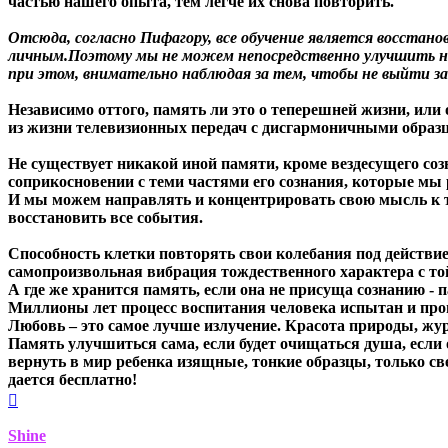
частью нашего опыта, тем легче их снова повторить.
Отсюда, согласно Пифагору, все обучение является восстано
личным.Поэтому мы не можем непосредственно улучшить н
при этом, внимательно наблюдая за тем, чтобы не выйти за 
Независимо оттого, память ли это о теперешней жизни, или 
из жизни телевизионных передач с дисгармоничными образ
Не существует никакой иной памяти, кроме вездесущего со
соприкосновении с теми частями его сознания, которые мы
И мы можем направлять и концентрировать свою мысль к то
восстановить все события.
Способность клетки повторять свои колебания под действие
самопроизвольная вибрация тождественного характера с той
А где же хранится память, если она не присуща сознанию - 
Миллионы лет процесс воспитания человека испытан и пров
Любовь – это самое лучше излучение. Красота природы, жур
Память улучшиться сама, если будет очищаться душа, если о
вернуть в мир ребенка изящные, тонкие образцы, только све
дается бесплатно!
Вернуться
к
началу
Shine