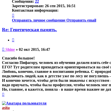
Сообщения:
22
Зарегистрирован:
26 сен 2015, 16:51
Контактная информация:
Контактная
информация
Отправить личное сообщение
Отправить email
пользователя
Shine
Re: Генетическая память.
Цитата
Непрочитанное
Shine
»
02 окт 2015, 16:47
сообщение
Спасибо большое!
Согласно Пифагору, человек из обучения должен взять себе 
ЕГО? Тут родителям приходиться ориентироваться на своё 
Любовь, конечно, главное в воспитании ребенка. С природой
подключать людей, как в детстве уже по лесу не погуляешь -
И конечно хочется, чтобы дети были знакомы с искусством -
надо приучать, чтобы была профессия, чтобы человек мог п
Но, главное, я кажется, поняла - в наше время важнее не да
Вернуться
к
началу
asita