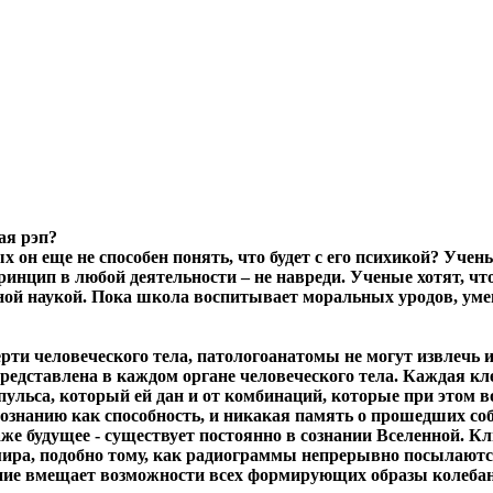
ая рэп?
х он еще не способен понять, что будет с его психикой? Уче
инцип в любой деятельности – не навреди. Ученые хотят, чт
ьной наукой. Пока школа воспитывает моральных уродов, ум
ерти человеческого тела, патологоанатомы не могут извлечь 
 представлена в каждом органе человеческого тела. Каждая к
пульса, который ей дан и от комбинаций, которые при этом в
сознанию как способность, и никакая память о прошедших со
аже будущее - существует постоянно в сознании Вселенной. К
 мира, подобно тому, как радиограммы непрерывно посылают
нание вмещает возможности всех формирующих образы колеб