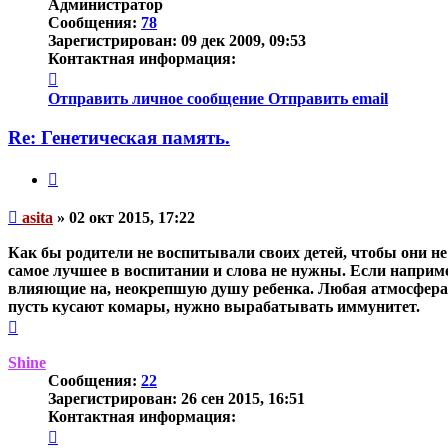
Администратор
Сообщения:
78
Зарегистрирован:
09 дек 2009, 09:53
Контактная информация:
Контактная
информация
Отправить личное сообщение
Отправить email
пользователя
asita
Re: Генетическая память.
Цитата
Непрочитанное
asita
»
02 окт 2015, 17:22
сообщение
Как бы родители не воспитывали своих детей, чтобы они н
самое лучшее в воспитании и слова не нужны. Если например
влияющие на, неокрепшую душу ребенка. Любая атмосфера и
пусть кусают комары, нужно вырабатывать иммунитет.
Вернуться
к
началу
Shine
Сообщения:
22
Зарегистрирован:
26 сен 2015, 16:51
Контактная информация:
Контактная