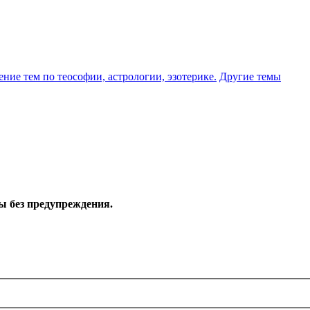
ение тем по теософии, астрологии, эзотерике.
Другие темы
ы без предупреждения.