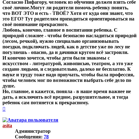
Согласно Пифагору, человек из обучения должен взять себе
своё личное.Могут ли родители помочь ребенку понять,
что ВОТ ЭТО и есть - ТВОЁ? Хотя от куда они знают, что
это ЕГО? Тут родителям приходиться ориентироваться на
своё понимание прекрасного.
Любовь, конечно, главное в воспитании ребенка. С
природой сложнее - чтобы безопасно насладиться природой
(лесом, речкой), нужно специально организовывать
поездки, подключать людей, как в детстве уже по лесу не
погуляешь - опасно, да и дачники кругом всё застроили.
И конечно хочется, чтобы дети были знакомы с
искусством - литературой, живописью, театром, а это уже
создано людьми, и следовательно, далеко не бесплатно. К
науке и труду тоже надо приучать, чтобы была профессия,
чтобы человек мог по возможности выбрать себе дело по
душе.
Но, главное, я кажется, поняла - в наше время важнее не
дать, а исключить всё вредное, разрушительное, и тогда
ребенок сам потянется к прекрасному.
Вернуться
к
началу
asita
Администратор
Сообщения:
78