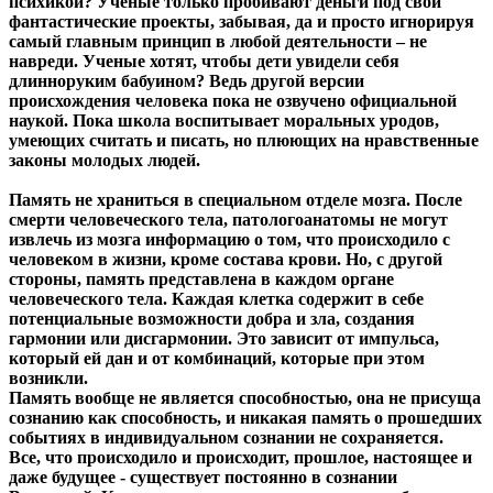
психикой? Ученые только пробивают деньги под свои
фантастические проекты, забывая, да и просто игнорируя
самый главным принцип в любой деятельности – не
навреди. Ученые хотят, чтобы дети увидели себя
длинноруким бабуином? Ведь другой версии
происхождения человека пока не озвучено официальной
наукой. Пока школа воспитывает моральных уродов,
умеющих считать и писать, но плюющих на нравственные
законы молодых людей.
Память не храниться в специальном отделе мозга. После
смерти человеческого тела, патологоанатомы не могут
извлечь из мозга информацию о том, что происходило с
человеком в жизни, кроме состава крови. Но, с другой
стороны, память представлена в каждом органе
человеческого тела. Каждая клетка содержит в себе
потенциальные возможности добра и зла, создания
гармонии или дисгармонии. Это зависит от импульса,
который ей дан и от комбинаций, которые при этом
возникли.
Память вообще не является способностью, она не присуща
сознанию как способность, и никакая память о прошедших
событиях в индивидуальном сознании не сохраняется.
Все, что происходило и происходит, прошлое, настоящее и
даже будущее - существует постоянно в сознании