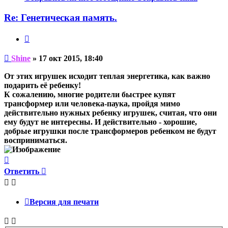
пользователя
Shine
Re: Генетическая память.
Цитата
Непрочитанное
Shine
»
17 окт 2015, 18:40
сообщение
От этих игрушек исходит теплая энергетика, как важно
подарить её ребенку!
К сожалению, многие родители быстрее купят
трансформер или человека-паука, пройдя мимо
действительно нужных ребенку игрушек, считая, что они
ему будут не интересны. И действительно - хорошие,
добрые игрушки после трансформеров ребенком не будут
восприниматься.
Вернуться
к
Ответить
началу
Версия для печати