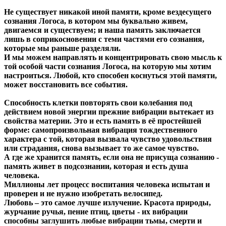
Не существует никакой иной памяти, кроме вездесущего
сознания Логоса, в котором мы буквально живем,
двигаемся и существуем; и наша память заключается
лишь в соприкосновении с теми частями его сознания,
которые мы раньше разделяли.
И мы можем направлять и концентрировать свою мысль к
той особой части сознания Логоса, на которую мы хотим
настроиться. Любой, кто способен коснуться этой памяти,
может восстановить все события.
Способность клетки повторять свои колебания под
действием новой энергии прежние вибрации вытекает из
свойства материи. Это и есть память в её простейшей
форме: самопроизвольная вибрация тождественного
характера с той, которая вызвала чувство удовольствия
или страдания, снова вызывает то же самое чувство.
А где же хранится память, если она не присуща сознанию -
память живет в подсознании, которая и есть душа
человека.
Миллионы лет процесс воспитания человека испытан и
проверен и не нужно изобретать велосипед.
Любовь – это самое лучше излучение. Красота природы,
журчание ручья, пение птиц, цветы - их вибрации
способны заглушить любые вибрации тьмы, смерти и