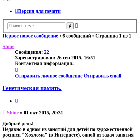
Версия для печати
Расширенный
Поиск
поиск
Первое новое сообщение
• 6 сообщений • Страница
1
из
1
Shine
Сообщения:
22
Зарегистрирован:
26 сен 2015, 16:51
Контактная информация:
Контактная
информация
Отправить личное сообщение
Отправить email
пользователя
Shine
Генетическая память.
Цитата
Непрочитанное
Shine
»
01 окт 2015, 20:31
сообщение
Добрый день!
Недавно в одном из занятий для детей по художественной
росписи "Хохлома" (в Интернете), одной из задач занятия