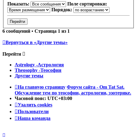
Показать:
Поле сортировки:
Порядок:
6 сообщений • Страница
1
из
1
Вернуться в «Другие темы»
Перейти
Astrology -Астрология
Theosophy -Теософия
Другие темы
На главную страницу
Форум сайта - Om Tat Sat.
Обсуждение тем по теософии, астрологии, эзотерике.
Часовой пояс:
UTC+03:00
Удалить cookies
Пользователи
Наша команда