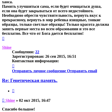
хаоса.
Память улучшиться сама, если будет очищаться душа,
если она будет закрываться от всего недостойного.
Необходимо обрести чувствительность, вернуть вкус к
прекрасному, вернуть в мир ребенка изящные, тонкие
образцы, только светлые образцы! Только красота должна
занять первые места во всем образовании и это все
бесплатно. Все что от Бога дается бесплатно!
Вернуться
к
началу
Shine
Сообщения:
22
Зарегистрирован:
26 сен 2015, 16:51
Контактная информация:
Контактная
информация
Отправить личное сообщение
Отправить email
пользователя
Shine
Re: Генетическая память.
Цитата
Непрочитанное
Shine
»
02 окт 2015, 16:47
сообщение
Спасибо большое!