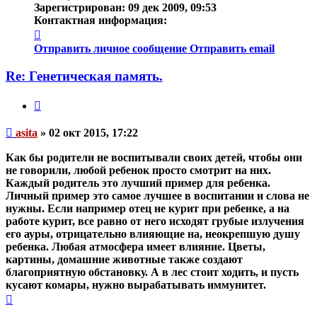
Зарегистрирован:
09 дек 2009, 09:53
Контактная информация:
Контактная
информация
Отправить личное сообщение
Отправить email
пользователя
asita
Re: Генетическая память.
Цитата
Непрочитанное
asita
»
02 окт 2015, 17:22
сообщение
Как бы родители не воспитывали своих детей, чтобы они
не говорили, любой ребенок просто смотрит на них.
Каждый родитель это лучший пример для ребенка.
Личный пример это самое лучшее в воспитании и слова не
нужны. Если например отец не курит при ребенке, а на
работе курит, все равно от него исходят грубые излучения
его ауры, отрицательно влияющие на, неокрепшую душу
ребенка. Любая атмосфера имеет влияние. Цветы,
картины, домашние животные также создают
благоприятную обстановку. А в лес стоит ходить, и пусть
кусают комары, нужно вырабатывать иммунитет.
Вернуться
к