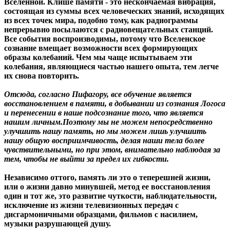
Вселенной. Клише памяти - это нескончаемая вибрация,
состоящая из суммы всех человеческих знаний, исходящих
из всех точек мира, подобно тому, как радиограммы
непрерывно посылаются с радиовещательных станций.
Все события воспроизводимы, потому что Вселенское
сознание вмещает возможности всех формирующих
образы колебаний. Чем мы чаще испытываем эти
колебания, являющиеся частью нашего опыта, тем легче
их снова повторить.
Отсюда, согласно Пифагору, все обучение является
восстановлением в памяти, в добывании из сознания Логоса
и перенесении в наше подсознание того, что является
нашим личным.Поэтому мы не можем непосредственно
улучшить нашу память, но мы можем лишь улучшить
нашу общую восприимчивость, делая наши тела более
чувствительными, но при этом, внимательно наблюдая за
тем, чтобы не выйти за предел их гибкости.
Независимо оттого, память ли это о теперешней жизни,
или о жизни давно минувшей, метод ее восстановления
один и тот же, это развитие чуткости, наблюдательности,
исключение из жизни телевизионных передач с
дисгармоничными образцами, фильмов с насилием,
музыки разрушающей душу.