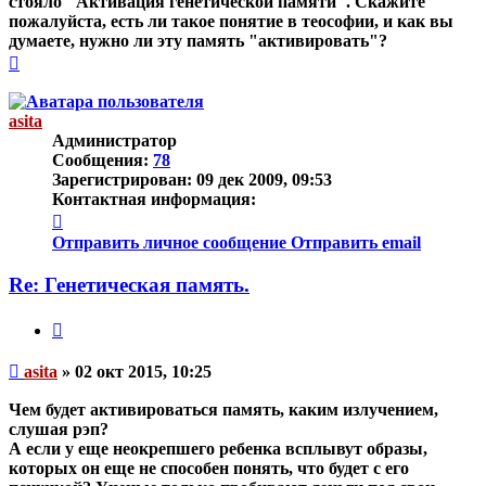
стояло "Активация генетической памяти". Скажите
пожалуйста, есть ли такое понятие в теософии, и как вы
думаете, нужно ли эту память "активировать"?
Вернуться
к
началу
asita
Администратор
Сообщения:
78
Зарегистрирован:
09 дек 2009, 09:53
Контактная информация:
Контактная
информация
Отправить личное сообщение
Отправить email
пользователя
asita
Re: Генетическая память.
Цитата
Непрочитанное
asita
»
02 окт 2015, 10:25
сообщение
Чем будет активироваться память, каким излучением,
слушая рэп?
А если у еще неокрепшего ребенка всплывут образы,
которых он еще не способен понять, что будет с его