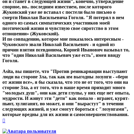
он и станет в следующей жизни", конечно, утверждение
спорное, но.. последним известием, после которого
Жуковский уже не вставал с постели было письмо о
смерти Николая Васильевича Гоголя. "Я потерял в нем
одного из самых симпатических участников моей
поэтической жизни и чувствую свое сиротство в этом
отношении» (Жуковский).
И по совпадению, которое мне показалось интересным -
Чуковского звали Николай Васильевич - и одной из
причин взятия псевдонима, Корней Иванович называл то,
что "один Николай Васильевич уже есть", имея ввиду
Гоголя.
Asita, вы пишете, что "Против реинкарнации выступают
люди на стороне Зла, так как им выгодны лозунги - «бери
от жизни все», я бы сказала, что это не от того, что они на
стороне Зла, а от того, что в наше время приходит много
"молодых душ", они как дети глупы, у них еще нет опыта,
мудрости. И живут эти "дети" как попало - играют, курят-
пьют, хулиганят, но может, и они "вырастут" в течении
следующих жизней, и уже смогут бороться с "лозунгами",
которые вредны для их жизни и самосовершенствования.
Вернуться
к
началу