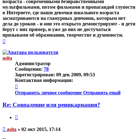
возраста - современными безнравственными
мультфильмами, потом фильмами и пропагандой глупости
в Интернете, где наши девочки школьного возраста
засматриваются на гламурных девчонок, которым нет
дела до уроков - и они это открыто демонстрируют - и дети
берут с них пример, и уже до них не достучаться
призывами об образовании, творчестве и духовности.
Вернуться
к
началу
asita
Администратор
Сообщения:
78
Зарегистрирован:
09 дек 2009, 09:53
Контактная информация:
Контактная
информация
Отправить личное сообщение
Отправить email
пользователя
asita
Re: Совпадение или реинкарнация?
Цитата
Непрочитанное
asita
»
02 окт 2015, 17:14
сообщение