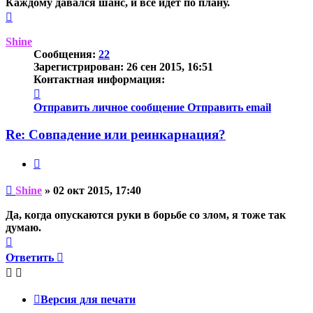
Каждому давался шанс, и все идет по плану.
Вернуться
к
началу
Shine
Сообщения:
22
Зарегистрирован:
26 сен 2015, 16:51
Контактная информация:
Контактная
информация
Отправить личное сообщение
Отправить email
пользователя
Shine
Re: Совпадение или реинкарнация?
Цитата
Непрочитанное
Shine
»
02 окт 2015, 17:40
сообщение
Да, когда опускаются руки в борьбе со злом, я тоже так
думаю.
Вернуться
к
Ответить
началу
Версия для печати