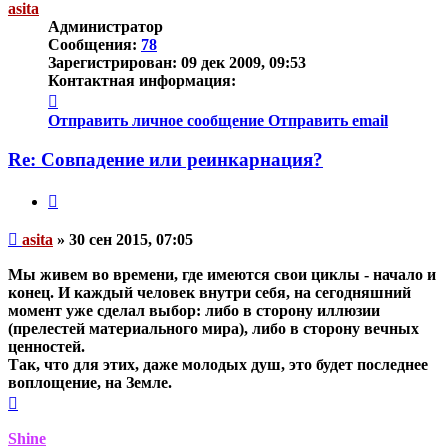
asita
Администратор
Сообщения:
78
Зарегистрирован:
09 дек 2009, 09:53
Контактная информация:
Контактная
информация
Отправить личное сообщение
Отправить email
пользователя
asita
Re: Совпадение или реинкарнация?
Цитата
Непрочитанное
asita
»
30 сен 2015, 07:05
сообщение
Мы живем во времени, где имеются свои циклы - начало и
конец. И каждый человек внутри себя, на сегодняшний
момент уже сделал выбор: либо в сторону иллюзии
(прелестей материального мира), либо в сторону вечных
ценностей.
Так, что для этих, даже молодых душ, это будет последнее
воплощение, на Земле.
Вернуться
к
началу
Shine