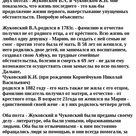
двух поэтах - Жуковском В.А. и Чуковском К.И. мне
показалось, что жизнь последнего - это как-бы
продолжение жизни первого, наверстывание упущенных
обстоятельств. Попробую объяснить:
Жуковский В.А.родился в 1783г. - фамилию и отчество
получил не от родного отца, а от крёстного. Всю жизнь он
любил одну девушку - Марию, но создать с ней семью не
смог - против этого была её мать. В 58 лет он женился, у
него родились двое детей, он занимался их воспитанием,
создавал свою Азбуку, но трудные семейные
обстоятельства, болезни и смерть в 69 лет - не дали ему
возможности осуществить свои замыслы во всю полноту.
Дальше,
Чуковский К.И. (при рождении Корнейчуков Николай
Васильевич)
родился в 1882 году - его мать также не жила с его отцом,
фамилию писатель получил от матери, а отчество - от
крестного отца. В возрасте 21года он женился на Марии -
единственной своей жене - и у них родилось четверо детей.
Оба поэта - Жуковский и Чуковский были преданы своему
делу - литературе, оба были умными, образованными
людьми. Оба были отзывчивыми - к ним постоянно
обращались люди за помощью, и они всегда помогали, за