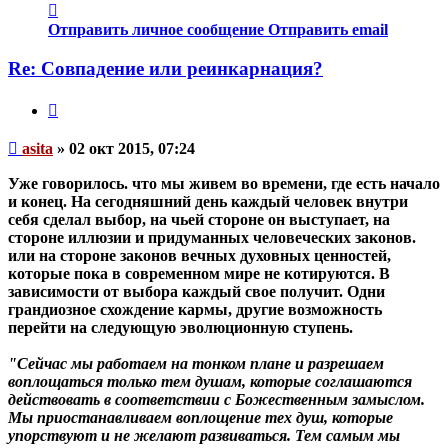
Контактная
информация
Отправить личное сообщение
Отправить email
пользователя
asita
Re: Совпадение или реинкарнация?
Цитата
Непрочитанное
asita
»
02 окт 2015, 07:24
сообщение
Уже говорилось. что мы живем во времени, где есть начало
и конец. На сегодняшний день каждый человек внутри
себя сделал выбор, на чьей стороне он выступает, на
стороне иллюзии и придуманных человеческих законов.
или на стороне законов вечных духовных ценностей,
которые пока в современном мире не котируются. В
зависимости от выбора каждый свое получит. Одни
грандиозное схождение кармы, другие возможность
перейти на следующую эволюционную ступень.
"Сейчас мы работаем на тонком плане и разрешаем
воплощаться только тем душам, которые соглашаются
действовать в соответствии с Божественным замыслом.
Мы приостанавливаем воплощение тех душ, которые
упорствуют и не желают развиваться.
Тем самым мы