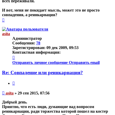
всех переживали.
И вот, меня не покидает мысль, может это не просто
совпадения, а реинкарнация?
Вернуться
к
началу
asita
Администратор
Сообщения:
78
Зарегистрирован:
09 дек 2009, 09:53
Контактная информация:
Контактная
информация
Отправить личное сообщение
Отправить email
пользователя
asita
Re: Совпадение или реинкарнация?
Цитата
Непрочитанное
asita
»
29 сен 2015, 07:56
сообщение
Добрый день.
Приятно, что есть люди, думающие над вопросом
реинкарнации, ради торжества которой пошел на костер