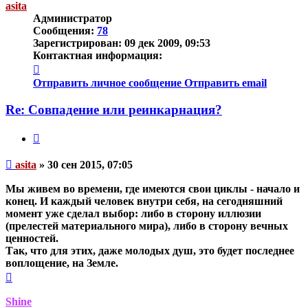
asita
Администратор
Сообщения:
78
Зарегистрирован:
09 дек 2009, 09:53
Контактная информация:
Контактная
информация
Отправить личное сообщение
Отправить email
пользователя
asita
Re: Совпадение или реинкарнация?
Цитата
Непрочитанное
asita
»
30 сен 2015, 07:05
сообщение
Мы живем во времени, где имеются свои циклы - начало и
конец. И каждый человек внутри себя, на сегодняшний
момент уже сделал выбор: либо в сторону иллюзии
(прелестей материального мира), либо в сторону вечных
ценностей.
Так, что для этих, даже молодых душ, это будет последнее
воплощение, на Земле.
Вернуться
к
началу
Shine