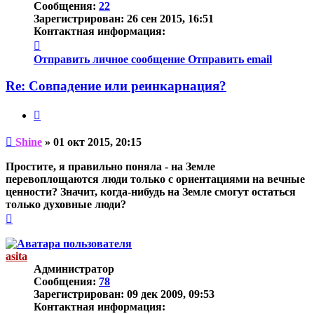
Сообщения:
22
Зарегистрирован:
26 сен 2015, 16:51
Контактная информация:
Контактная
информация
Отправить личное сообщение
Отправить email
пользователя
Shine
Re: Совпадение или реинкарнация?
Цитата
Непрочитанное
Shine
»
01 окт 2015, 20:15
сообщение
Простите, я правильно поняла - на Земле
перевоплощаются люди только с ориентациями на вечные
ценности? Значит, когда-нибудь на Земле смогут остаться
только духовные люди?
Вернуться
к
началу
asita
Администратор
Сообщения:
78
Зарегистрирован:
09 дек 2009, 09:53
Контактная информация: