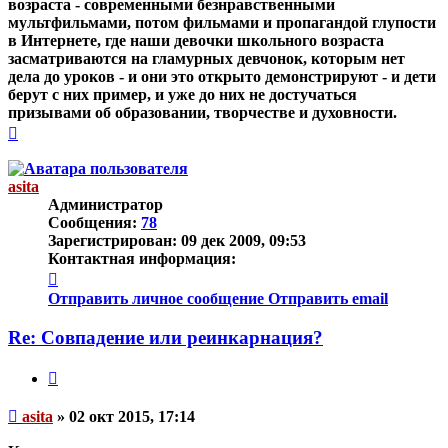
возраста - современными безнравственными
мультфильмами, потом фильмами и пропагандой глупости
в Интернете, где наши девочки школьного возраста
засматриваются на гламурных девчонок, которым нет
дела до уроков - и они это открыто демонстрируют - и дети
берут с них пример, и уже до них не достучаться
призывами об образовании, творчестве и духовности.
Вернуться
к
началу
asita
Администратор
Сообщения:
78
Зарегистрирован:
09 дек 2009, 09:53
Контактная информация:
Контактная
информация
Отправить личное сообщение
Отправить email
пользователя
asita
Re: Совпадение или реинкарнация?
Цитата
Непрочитанное
asita
»
02 окт 2015, 17:14
сообщение