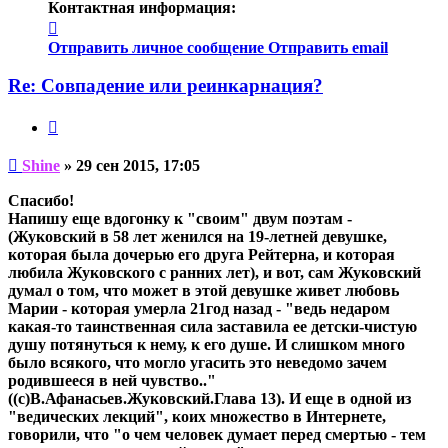
Контактная информация:
Контактная
информация
Отправить личное сообщение
Отправить email
пользователя
Shine
Re: Совпадение или реинкарнация?
Цитата
Непрочитанное
Shine
»
29 сен 2015, 17:05
сообщение
Спасибо!
Напишу еще вдогонку к "своим" двум поэтам -
(Жуковский в 58 лет женился на 19-летней девушке,
которая была дочерью его друга Рейтерна, и которая
любила Жуковского с ранних лет), и вот, сам Жуковский
думал о том, что может в этой девушке живет любовь
Марии - которая умерла 21год назад - "ведь недаром
какая-то таинственная сила заставила ее детски-чистую
душу потянуться к нему, к его душе. И слишком много
было всякого, что могло угасить это неведомо зачем
родившееся в ней чувство.."
((с)В.Афанасьев.Жуковский.Глава 13). И еще в одной из
"ведических лекций", коих множество в Интернете,
говорили, что "о чем человек думает перед смертью - тем