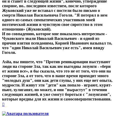
он и станет в следующей жизни", конечно, утверждение
спорное, но.. последним известием, после которого
Жуковский уже не вставал с постели было письмо о
смерти Николая Васильевича Гоголя. "Я потерял в нем
одного из самых симпатических участников моей
поэтической жизни и чувствую свое сиротство в этом
отношении» (Жуковский).
И по совпадению, которое мне показалось интересным -
Чуковского звали Николай Васильевич - и одной из
причин взятия псевдонима, Корней Иванович называл то,
что "один Николай Васильевич уже есть", имея ввиду
Гоголя.
Asita, вы пишете, что "Против реинкарнации выступают
люди на стороне Зла, так как им выгодны лозунги - «бери
от жизни все», я бы сказала, что это не от того, что они на
стороне Зла, а от того, что в наше время приходит много
"молодых душ", они как дети глупы, у них еще нет опыта,
мудрости. И живут эти "дети" как попало - играют, курят-
пьют, хулиганят, но может, и они "вырастут" в течении
следующих жизней, и уже смогут бороться с "лозунгами",
которые вредны для их жизни и самосовершенствования.
Вернуться
к
началу