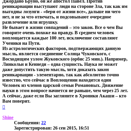
Джордано Бруно, он же апостол Павел. Против
реинкарнации выступают люди на стороне Зла, так как им
выгодны лозунги - «бери от жизни все», дальше ни чего
нет, и не за что отвечать, и подсовывают очередное
развлечение или игрушку.
Не бывает в жизни совпадений – это закон. Все о чем Вы
говорите очень похоже на правду. В среднем человек
воплощается каждые 100 лет, исключение составляют
Ученики на Пути.
Из астрологических факторов, подтвержающих данную
мысль, является соединение Солнца Чуковского, с
Восходящим узлом Жуковского (орбис 25 мин.). Например,
Линкольн и Кеннеди – одна сущность. Наука не может
даже допустить такую мысль, хотя доказать закон
реинкарнации - элементарно, так как абсолютно точно
известно, что сейчас в Воплощении находится один
Человек из членов царской семьи Романовых. Движение
науки в этом вопросе начнется не раньше, чем через 25 лет.
А сейчас, даже если Вы загляните в Хроники Акаши – кто
Вам поверит.
Вернуться
к
началу
Shine
Сообщения:
22
Зарегистрирован:
26 сен 2015, 16:51