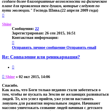
создаем более благоприятные возможности на физическом
плане для проявления тем душам, которые следуют по
пути эволюции."
Господь Шива.(22 апреля 2009 года)
Вернуться
к
началу
Shine
Сообщения:
22
Зарегистрирован:
26 сен 2015, 16:51
Контактная информация:
Контактная
информация
Отправить личное сообщение
Отправить email
пользователя
Shine
Re: Совпадение или реинкарнация?
Цитата
Непрочитанное
Shine
»
02 окт 2015, 14:06
сообщение
Спасибо.
Как жаль, что Боги только недавно стали заботиться о
том, чтобы не пускать на Землю не желающих развиваться
людей. Те, кто успел прийти, уже успели наставить
ловушек для развития нормальным людям. Начинают
массово уничтожать сознание людей начиная с детского