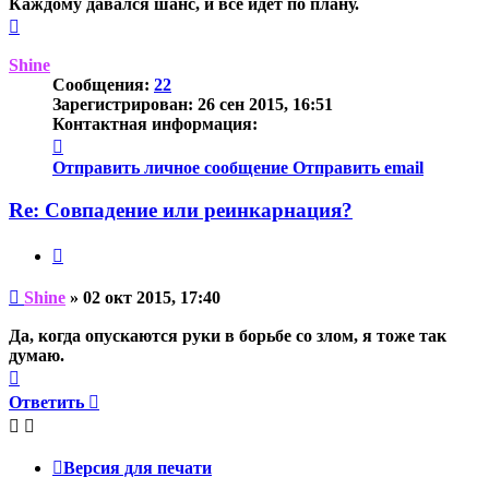
Каждому давался шанс, и все идет по плану.
Вернуться
к
началу
Shine
Сообщения:
22
Зарегистрирован:
26 сен 2015, 16:51
Контактная информация:
Контактная
информация
Отправить личное сообщение
Отправить email
пользователя
Shine
Re: Совпадение или реинкарнация?
Цитата
Непрочитанное
Shine
»
02 окт 2015, 17:40
сообщение
Да, когда опускаются руки в борьбе со злом, я тоже так
думаю.
Вернуться
к
Ответить
началу
Версия для печати