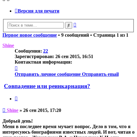
Версия для печати
Расширенный
Поиск
поиск
Первое новое сообщение
• 9 сообщений • Страница
1
из
1
Shine
Сообщения:
22
Зарегистрирован:
26 сен 2015, 16:51
Контактная информация:
Контактная
информация
Отправить личное сообщение
Отправить email
пользователя
Shine
Совпадение или реинкарнация?
Цитата
Непрочитанное
Shine
»
26 сен 2015, 17:20
сообщение
Добрый день!
Меня в последнее время мучает вопрос. Дело в том, что я
интересуюсь биографиями известных людей. И вот, читая о