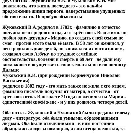
двух поэтах - Жуковском В.А. и Чуковском К.И. мне
показалось, что жизнь последнего - это как-бы
продолжение жизни первого, наверстывание упущенных
обстоятельств. Попробую объяснить:
Жуковский В.А.родился в 1783г. - фамилию и отчество
получил не от родного отца, а от крёстного. Всю жизнь он
любил одну девушку - Марию, но создать с ней семью не
смог - против этого была её мать. В 58 лет он женился, у
него родились двое детей, он занимался их воспитанием,
создавал свою Азбуку, но трудные семейные
обстоятельства, болезни и смерть в 69 лет - не дали ему
возможности осуществить свои замыслы во всю полноту.
Дальше,
Чуковский К.И. (при рождении Корнейчуков Николай
Васильевич)
родился в 1882 году - его мать также не жила с его отцом,
фамилию писатель получил от матери, а отчество - от
крестного отца. В возрасте 21года он женился на Марии -
единственной своей жене - и у них родилось четверо детей.
Оба поэта - Жуковский и Чуковский были преданы своему
делу - литературе, оба были умными, образованными
людьми. Оба были отзывчивыми - к ним постоянно
обращались люди за помощью, и они всегда помогали, за