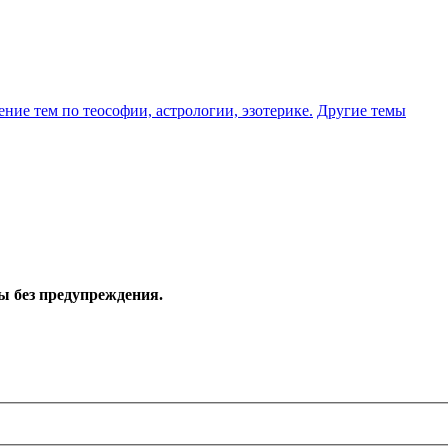
ение тем по теософии, астрологии, эзотерике.
Другие темы
ы без предупреждения.