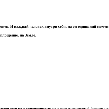
онец. И каждый человек внутри себя, на сегодняшний момент
оплощение, на Земле.
люди только с ориентациями на вечные ценности? Значит, ког