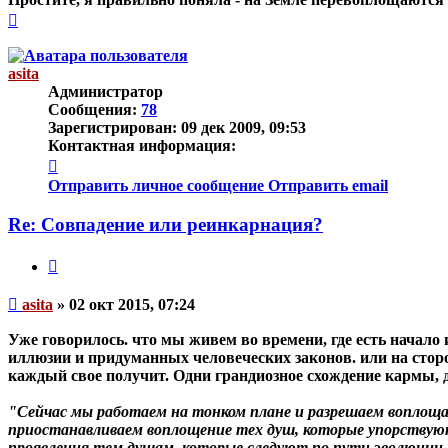
Вернуться
к
началу
asita
Администратор
Сообщения:
78
Зарегистрирован:
09 дек 2009, 09:53
Контактная информация:
Контактная
информация
Отправить личное сообщение
Отправить email
пользователя
asita
Re: Совпадение или реинкарнация?
Цитата
Непрочитанное
asita
»
02 окт 2015, 07:24
сообщение
Уже говорилось. что мы живем во времени, где есть начало 
иллюзии и придуманных человеческих законов. или на стор
каждый свое получит. Одни грандиозное схождение кармы,
"Сейчас мы работаем на тонком плане и разрешаем воплощ
приостанавливаем воплощение тех душ, которые упорствую
проявления тем душам, которые следуют по пути эволюции