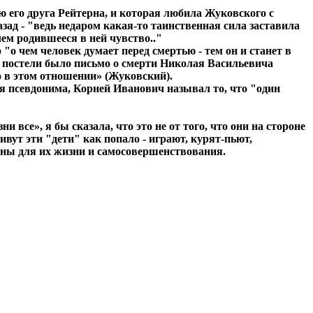
ю его друга Рейтерна, и которая любила Жуковского с
азад - "ведь недаром какая-то таинственная сила заставила
чем родившееся в ней чувство.."
"о чем человек думает перед смертью - тем он и станет в
 с постели было письмо о смерти Николая Васильевича
о в этом отношении» (Жуковский).
ия псевдонима, Корней Иванович называл то, что "один
 все», я бы сказала, что это не от того, что они на стороне
ивут эти "дети" как попало - играют, курят-пьют,
едны для их жизни и самосовершенствования.