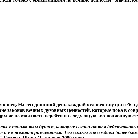
и конец. На сегодняшний день каждый человек внутри себя сд
оне законов вечных духовных ценностей, которые пока в сов
 другие возможность перейти на следующую эволюционную ст
аться только тем душам, которые соглашаются действовать
т и не желают развиваться.
Тем самым мы создаем более бла
."
Господь Шива.(22 апреля 2009 года)