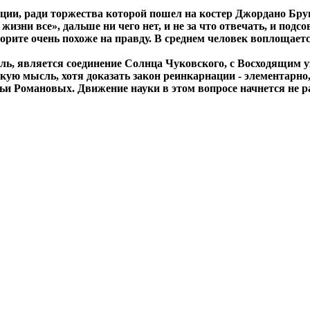
ции, ради торжества которой пошел на костер Джордано Бру
 жизни все», дальше ни чего нет, и не за что отвечать, и по
оворите очень похоже на правду. В среднем человек воплощае
, является соединение Солнца Чуковского, с Восходящим уз
кую мысль, хотя доказать закон реинкарнации - элементарно, 
и Романовых. Движение науки в этом вопросе начнется не ран