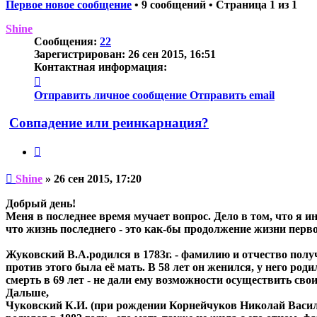
Первое новое сообщение
• 9 сообщений • Страница
1
из
1
Shine
Сообщения:
22
Зарегистрирован:
26 сен 2015, 16:51
Контактная информация:
Контактная
информация
Отправить личное сообщение
Отправить email
пользователя
Shine
Совпадение или реинкарнация?
Цитата
Непрочитанное
Shine
»
26 сен 2015, 17:20
сообщение
Добрый день!
Меня в последнее время мучает вопрос. Дело в том, что я и
что жизнь последнего - это как-бы продолжение жизни пер
Жуковский В.А.родился в 1783г. - фамилию и отчество получи
против этого была её мать. В 58 лет он женился, у него род
смерть в 69 лет - не дали ему возможности осуществить сво
Дальше,
Чуковский К.И. (при рождении Корнейчуков Николай Васи