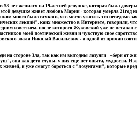
 58 лет женился на 19-летней девушке, которая была дочерь
в этой девушке живет любовь Марии - которая умерла 21год н
ишком много было всякого, что могло угасить это неведомо за
дических лекций", коих множество в Интернете, говорили, что 
ледним известием, после которого Жуковский уже не вставал
частников моей поэтической жизни и чувствую свое сиротств
овского звали Николай Васильевич - и одной из причин взят
на стороне Зла, так как им выгодны лозунги - «бери от жизни
уш", они как дети глупы, у них еще нет опыта, мудрости. И ж
х жизней, и уже смогут бороться с "лозунгами", которые вр