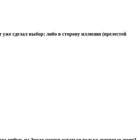
 уже сделал выбор: либо в сторону иллюзии (прелестей
да-нибудь на Земле смогут остаться только духовные люди?