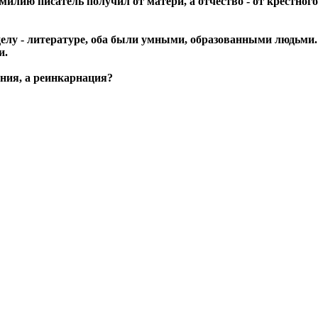
фамилию писатель получил от матери, а отчество - от крестног
делу - литературе, оба были умными, образованными людьми
и.
ения, а реинкарнация?