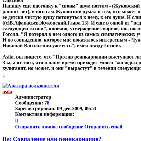
Спасибо!
Напишу еще вдогонку к "своим" двум поэтам - (Жуковский в
ранних лет), и вот, сам Жуковский думал о том, что может 
ее детски-чистую душу потянуться к нему, к его душе. И сл
((с)В.Афанасьев.Жуковский.Глава 13). И еще в одной из "ве
следующей жизни", конечно, утверждение спорное, но.. пос
Гоголя. "Я потерял в нем одного из самых симпатических у
И по совпадению, которое мне показалось интересным - Чук
Николай Васильевич уже есть", имея ввиду Гоголя.
Asita, вы пишете, что "Против реинкарнации выступают люди 
Зла, а от того, что в наше время приходит много "молодых д
хулиганят, но может, и они "вырастут" в течении следующи
Вернуться
к
началу
asita
Администратор
Сообщения:
78
Зарегистрирован:
09 дек 2009, 09:53
Контактная информация:
Контактная
информация
Отправить личное сообщение
Отправить email
пользователя
asita
Re: Совпадение или реинкарнация?