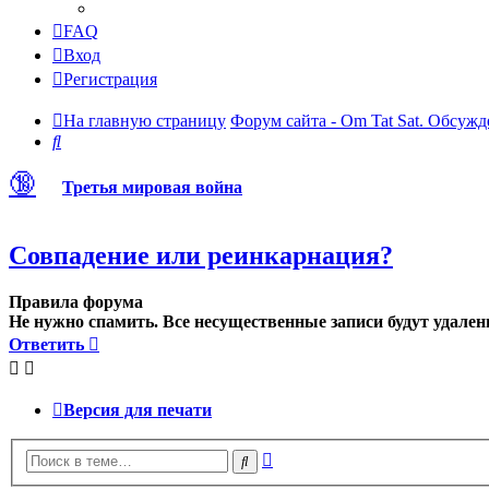
FAQ
Вход
Регистрация
На главную страницу
Форум сайта - Om Tat Sat. Обсужд
Поиск
🔞
Третья мировая война
Совпадение или реинкарнация?
Правила форума
Не нужно спамить. Все несущественные записи будут удален
Ответить
Версия для печати
Расширенный
Поиск
поиск