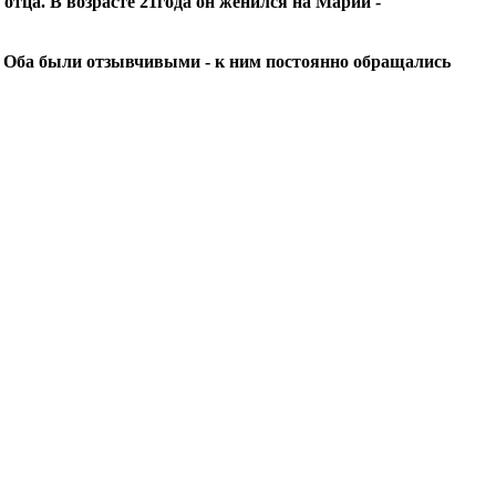
о отца. В возрасте 21года он женился на Марии -
. Оба были отзывчивыми - к ним постоянно обращались