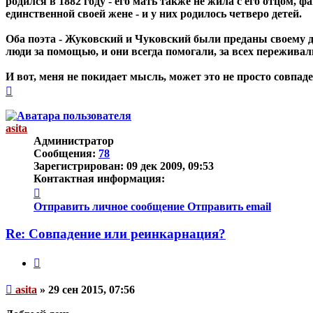
родился в 1882 году - его мать также не жила с его отцом, 
единственной своей жене - и у них родилось четверо детей.
Оба поэта - Жуковский и Чуковский были преданы своему 
люди за помощью, и они всегда помогали, за всех переживал
И вот, меня не покидает мысль, может это не просто совпад
Вернуться
к
началу
asita
Администратор
Сообщения:
78
Зарегистрирован:
09 дек 2009, 09:53
Контактная информация:
Контактная
информация
Отправить личное сообщение
Отправить email
пользователя
asita
Re: Совпадение или реинкарнация?
Цитата
Непрочитанное
asita
»
29 сен 2015, 07:56
сообщение