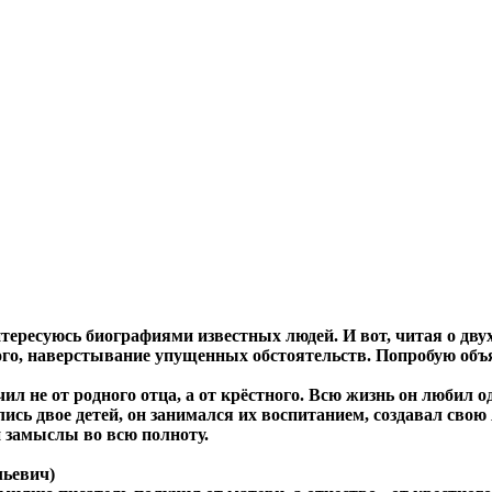
нтересуюсь биографиями известных людей. И вот, читая о дву
вого, наверстывание упущенных обстоятельств. Попробую объ
л не от родного отца, а от крёстного. Всю жизнь он любил од
ились двое детей, он занимался их воспитанием, создавал свою
и замыслы во всю полноту.
льевич)