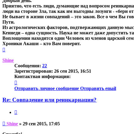
Добрый день.
Приятно, что есть люди, думающие над вопросом реинкарна
люди на стороне Зла, так как им выгодны лозунги - «бери от
Не бывает в жизни совпадений – это закон. Все о чем Вы г
Пути.
Из астрологических факторов, подтвержающих данную мысль
Кеннеди – одна сущность. Наука не может даже допустить та
Воплощении находится один Человек из членов царской семь
Хроники Акаши – кто Вам поверит.
Вернуться
к
началу
Shine
Сообщения:
22
Зарегистрирован:
26 сен 2015, 16:51
Контактная информация:
Контактная
информация
Отправить личное сообщение
Отправить email
пользователя
Shine
Re: Совпадение или реинкарнация?
Цитата
Непрочитанное
Shine
»
29 сен 2015, 17:05
сообщение