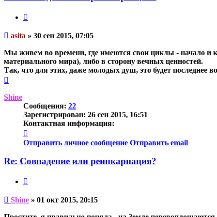
Цитата
Непрочитанное
asita
»
30 сен 2015, 07:05
сообщение
Мы живем во времени, где имеются свои циклы - начало и к
материального мира), либо в сторону вечных ценностей.
Так, что для этих, даже молодых душ, это будет последнее в
Вернуться
к
началу
Shine
Сообщения:
22
Зарегистрирован:
26 сен 2015, 16:51
Контактная информация:
Контактная
информация
Отправить личное сообщение
Отправить email
пользователя
Shine
Re: Совпадение или реинкарнация?
Цитата
Непрочитанное
Shine
»
01 окт 2015, 20:15
сообщение
Простите, я правильно поняла - на Земле перевоплощаются 