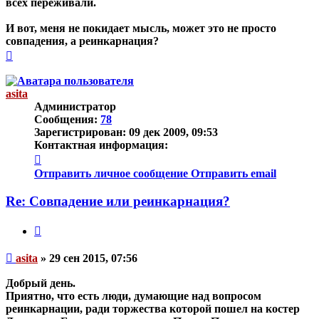
всех переживали.
И вот, меня не покидает мысль, может это не просто
совпадения, а реинкарнация?
Вернуться
к
началу
asita
Администратор
Сообщения:
78
Зарегистрирован:
09 дек 2009, 09:53
Контактная информация:
Контактная
информация
Отправить личное сообщение
Отправить email
пользователя
asita
Re: Совпадение или реинкарнация?
Цитата
Непрочитанное
asita
»
29 сен 2015, 07:56
сообщение
Добрый день.
Приятно, что есть люди, думающие над вопросом
реинкарнации, ради торжества которой пошел на костер