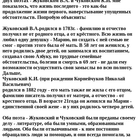
двух поэтах - Жуковском В.А. и Чуковском К.И. мне
показалось, что жизнь последнего - это как-бы
продолжение жизни первого, наверстывание упущенных
обстоятельств. Попробую объяснить:
Жуковский В.А.родился в 1783г. - фамилию и отчество
получил не от родного отца, а от крёстного. Всю жизнь он
любил одну девушку - Марию, но создать с ней семью не
смог - против этого была её мать. В 58 лет он женился, у
него родились двое детей, он занимался их воспитанием,
создавал свою Азбуку, но трудные семейные
обстоятельства, болезни и смерть в 69 лет - не дали ему
возможности осуществить свои замыслы во всю полноту.
Дальше,
Чуковский К.И. (при рождении Корнейчуков Николай
Васильевич)
родился в 1882 году - его мать также не жила с его отцом,
фамилию писатель получил от матери, а отчество - от
крестного отца. В возрасте 21года он женился на Марии -
единственной своей жене - и у них родилось четверо детей.
Оба поэта - Жуковский и Чуковский были преданы своему
делу - литературе, оба были умными, образованными
людьми. Оба были отзывчивыми - к ним постоянно
обращались люди за помощью, и они всегда помогали, за