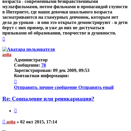
возраста - современными безнравственными
мультфильмами, потом фильмами и пропагандой глупости
в Интернете, где наши девочки школьного возраста
засматриваются на гламурных девчонок, которым нет
дела до уроков - и они это открыто демонстрируют - и дети
берут с них пример, и уже до них не достучаться
призывами об образовании, творчестве и духовности.
Вернуться
к
началу
asita
Администратор
Сообщения:
78
Зарегистрирован:
09 дек 2009, 09:53
Контактная информация:
Контактная
информация
Отправить личное сообщение
Отправить email
пользователя
asita
Re: Совпадение или реинкарнация?
Цитата
Непрочитанное
asita
»
02 окт 2015, 17:14
сообщение