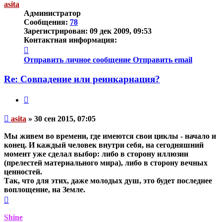
asita
Администратор
Сообщения:
78
Зарегистрирован:
09 дек 2009, 09:53
Контактная информация:
Контактная
информация
Отправить личное сообщение
Отправить email
пользователя
asita
Re: Совпадение или реинкарнация?
Цитата
Непрочитанное
asita
»
30 сен 2015, 07:05
сообщение
Мы живем во времени, где имеются свои циклы - начало и
конец. И каждый человек внутри себя, на сегодняшний
момент уже сделал выбор: либо в сторону иллюзии
(прелестей материального мира), либо в сторону вечных
ценностей.
Так, что для этих, даже молодых душ, это будет последнее
воплощение, на Земле.
Вернуться
к
началу
Shine