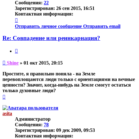
Сообщения:
22
Зарегистрирован:
26 сен 2015, 16:51
Контактная информация:
Контактная
информация
Отправить личное сообщение
Отправить email
пользователя
Shine
Re: Совпадение или реинкарнация?
Цитата
Непрочитанное
Shine
»
01 окт 2015, 20:15
сообщение
Простите, я правильно поняла - на Земле
перевоплощаются люди только с ориентациями на вечные
ценности? Значит, когда-нибудь на Земле смогут остаться
только духовные люди?
Вернуться
к
началу
asita
Администратор
Сообщения:
78
Зарегистрирован:
09 дек 2009, 09:53
Контактная информация: