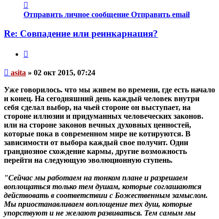
Контактная
информация
Отправить личное сообщение
Отправить email
пользователя
asita
Re: Совпадение или реинкарнация?
Цитата
Непрочитанное
asita
»
02 окт 2015, 07:24
сообщение
Уже говорилось. что мы живем во времени, где есть начало
и конец. На сегодняшний день каждый человек внутри
себя сделал выбор, на чьей стороне он выступает, на
стороне иллюзии и придуманных человеческих законов.
или на стороне законов вечных духовных ценностей,
которые пока в современном мире не котируются. В
зависимости от выбора каждый свое получит. Одни
грандиозное схождение кармы, другие возможность
перейти на следующую эволюционную ступень.
"Сейчас мы работаем на тонком плане и разрешаем
воплощаться только тем душам, которые соглашаются
действовать в соответствии с Божественным замыслом.
Мы приостанавливаем воплощение тех душ, которые
упорствуют и не желают развиваться.
Тем самым мы