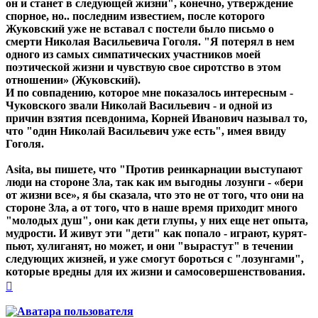
он и станет в следующей жизни", конечно, утверждение
спорное, но.. последним известием, после которого
Жуковский уже не вставал с постели было письмо о
смерти Николая Васильевича Гоголя. "Я потерял в нем
одного из самых симпатических участников моей
поэтической жизни и чувствую свое сиротство в этом
отношении» (Жуковский).
И по совпадению, которое мне показалось интересным -
Чуковского звали Николай Васильевич - и одной из
причин взятия псевдонима, Корней Иванович называл то,
что "один Николай Васильевич уже есть", имея ввиду
Гоголя.
Asita, вы пишете, что "Против реинкарнации выступают
люди на стороне Зла, так как им выгодны лозунги - «бери
от жизни все», я бы сказала, что это не от того, что они на
стороне Зла, а от того, что в наше время приходит много
"молодых душ", они как дети глупы, у них еще нет опыта,
мудрости. И живут эти "дети" как попало - играют, курят-
пьют, хулиганят, но может, и они "вырастут" в течении
следующих жизней, и уже смогут бороться с "лозунгами",
которые вредны для их жизни и самосовершенствования.
Вернуться
к
началу