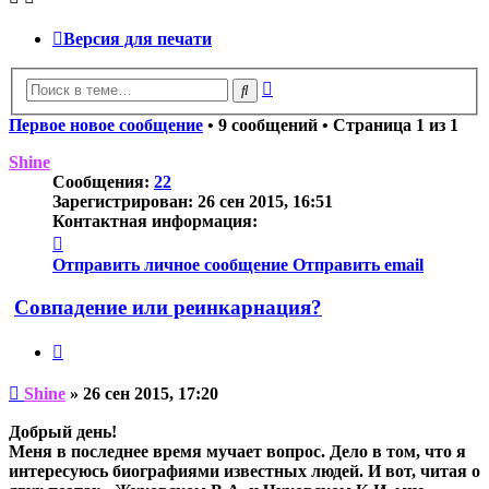
Версия для печати
Расширенный
Поиск
поиск
Первое новое сообщение
• 9 сообщений • Страница
1
из
1
Shine
Сообщения:
22
Зарегистрирован:
26 сен 2015, 16:51
Контактная информация:
Контактная
информация
Отправить личное сообщение
Отправить email
пользователя
Shine
Совпадение или реинкарнация?
Цитата
Непрочитанное
Shine
»
26 сен 2015, 17:20
сообщение
Добрый день!
Меня в последнее время мучает вопрос. Дело в том, что я
интересуюсь биографиями известных людей. И вот, читая о