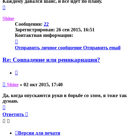
Каждому давался шанс, и все идет по плану.
Вернуться
к
началу
Shine
Сообщения:
22
Зарегистрирован:
26 сен 2015, 16:51
Контактная информация:
Контактная
информация
Отправить личное сообщение
Отправить email
пользователя
Shine
Re: Совпадение или реинкарнация?
Цитата
Непрочитанное
Shine
»
02 окт 2015, 17:40
сообщение
Да, когда опускаются руки в борьбе со злом, я тоже так
думаю.
Вернуться
к
Ответить
началу
Версия для печати