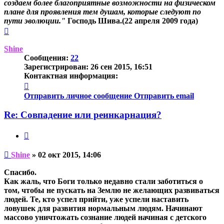
создаем более благоприятные возможности на физическом
плане для проявления тем душам, которые следуют по
пути эволюции."
Господь Шива.(22 апреля 2009 года)
Вернуться
к
началу
Shine
Сообщения:
22
Зарегистрирован:
26 сен 2015, 16:51
Контактная информация:
Контактная
информация
Отправить личное сообщение
Отправить email
пользователя
Shine
Re: Совпадение или реинкарнация?
Цитата
Непрочитанное
Shine
»
02 окт 2015, 14:06
сообщение
Спасибо.
Как жаль, что Боги только недавно стали заботиться о
том, чтобы не пускать на Землю не желающих развиваться
людей. Те, кто успел прийти, уже успели наставить
ловушек для развития нормальным людям. Начинают
массово уничтожать сознание людей начиная с детского