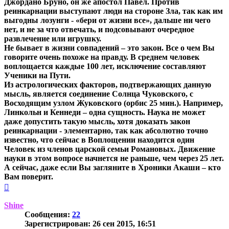
Джордано Бруно, он же апостол Павел. Против
реинкарнации выступают люди на стороне Зла, так как им
выгодны лозунги - «бери от жизни все», дальше ни чего
нет, и не за что отвечать, и подсовывают очередное
развлечение или игрушку.
Не бывает в жизни совпадений – это закон. Все о чем Вы
говорите очень похоже на правду. В среднем человек
воплощается каждые 100 лет, исключение составляют
Ученики на Пути.
Из астрологических факторов, подтвержающих данную
мысль, является соединение Солнца Чуковского, с
Восходящим узлом Жуковского (орбис 25 мин.). Например,
Линкольн и Кеннеди – одна сущность. Наука не может
даже допустить такую мысль, хотя доказать закон
реинкарнации - элементарно, так как абсолютно точно
известно, что сейчас в Воплощении находится один
Человек из членов царской семьи Романовых. Движение
науки в этом вопросе начнется не раньше, чем через 25 лет.
А сейчас, даже если Вы загляните в Хроники Акаши – кто
Вам поверит.
Вернуться
к
началу
Shine
Сообщения:
22
Зарегистрирован:
26 сен 2015, 16:51