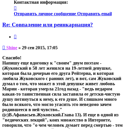
Контактная информация:
Контактная
информация
Отправить личное сообщение
Отправить email
пользователя
Shine
Re: Совпадение или реинкарнация?
Цитата
Непрочитанное
Shine
»
29 сен 2015, 17:05
сообщение
Спасибо!
Напишу еще вдогонку к "своим" двум поэтам -
(Жуковский в 58 лет женился на 19-летней девушке,
которая была дочерью его друга Рейтерна, и которая
любила Жуковского с ранних лет), и вот, сам Жуковский
думал о том, что может в этой девушке живет любовь
Марии - которая умерла 21год назад - "ведь недаром
какая-то таинственная сила заставила ее детски-чистую
душу потянуться к нему, к его душе. И слишком много
было всякого, что могло угасить это неведомо зачем
родившееся в ней чувство.."
((с)В.Афанасьев.Жуковский.Глава 13). И еще в одной из
"ведических лекций", коих множество в Интернете,
говорили, что "о чем человек думает перед смертью - тем