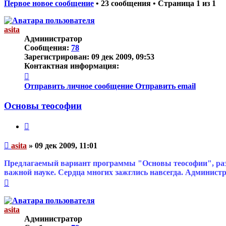
Первое новое сообщение
• 23 сообщения • Страница
1
из
1
asita
Администратор
Сообщения:
78
Зарегистрирован:
09 дек 2009, 09:53
Контактная информация:
Контактная
информация
Отправить личное сообщение
Отправить email
пользователя
asita
Основы теософии
Цитата
Непрочитанное
asita
»
09 дек 2009, 11:01
сообщение
Предлагаемый вариант программы "Основы теософии", раз
важной науке. Сердца многих зажглись навсегда. Админист
Вернуться
к
началу
asita
Администратор