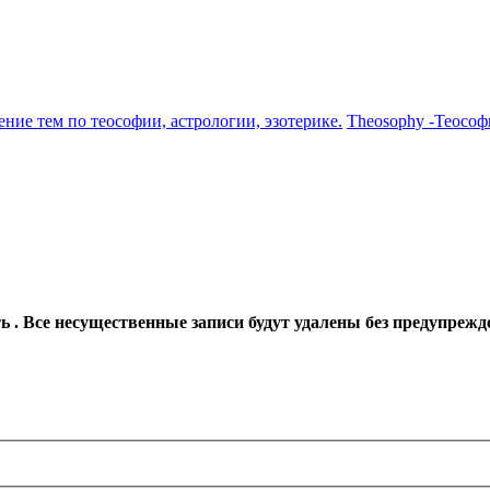
ение тем по теософии, астрологии, эзотерике.
Theosophy -Теософ
 . Все несущественные записи будут удалены без предупрежд