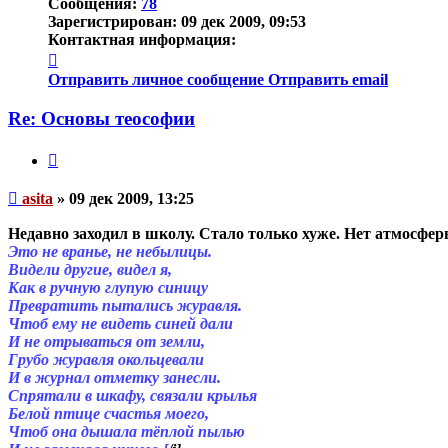
Сообщения:
78
Зарегистрирован:
09 дек 2009, 09:53
Контактная информация:
Контактная
информация
Отправить личное сообщение
Отправить email
пользователя
asita
Re: Основы теософии
Цитата
Непрочитанное
asita
»
09 дек 2009, 13:25
сообщение
Недавно заходил в школу. Стало только хуже. Нет атмосферы
Это не вранье, не небылицы.
Видели другие, видел я,
Как в ручную глупую синицу
Превратить пытались журавля.
Чтоб ему не видеть синей дали
И не отрываться от земли,
Грубо журавля окольцевали
И в журнал отметку занесли.
Спрятали в шкафу, связали крылья
Белой птице счастья моего,
Чтоб она дышала тёплой пылью