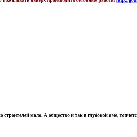
бро пожаловать наверх производить бетонные работы
http://god
о строителей мало. А общество и так в глубокой яме, топчетс