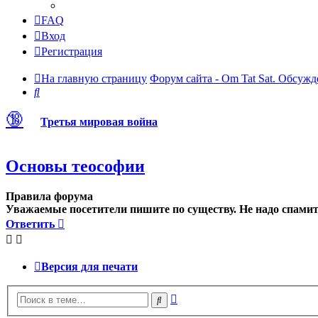
FAQ
Вход
Регистрация
На главную страницу
Форум сайта - Om Tat Sat. Обсужд
Поиск
🔞
Третья мировая война
Основы теософии
Правила форума
Уважаемые посетители пишите по существу. Не надо спамить
Ответить
Версия для печати
Расширенный
Поиск
поиск