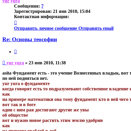
yur yura
Сообщения:
7
Зарегистрирован:
21 янв 2010, 15:04
Контактная информация:
Контактная
информация
Отправить личное сообщение
Отправить email
пользователя
yur
Re: Основы теософии
yura
Цитата
Непрочитанное
yur yura
»
23 янв 2010, 11:38
сообщение
asita Фундамент есть - это учение Вознесенных владык, вот 
по ней подняться нет.
yur yura о фундаменте
когда говорят есть то подразумевают собственное владение 
как
на примере математики она тому фундамент кто в ней чего 
вот так и в боге
одни с ним рая достигают другие же увы
об обществе
вот и нужно новое растить этим землю удобрив
как
на примере граблей в лоб