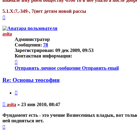
вначале яму роем обществу чтоб то в неё упало а после до
5.1.Х:7,-349-, 7(нет детям новой рассы
Вернуться
к
началу
asita
Администратор
Сообщения:
78
Зарегистрирован:
09 дек 2009, 09:53
Контактная информация:
Контактная
информация
Отправить личное сообщение
Отправить email
пользователя
asita
Re: Основы теософии
Цитата
Непрочитанное
asita
»
23 янв 2010, 08:47
сообщение
Фундамент есть - это учение Вознесенных владык, вот тольк
ней подняться нет.
Вернуться
к
началу