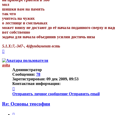
мол
шишки вам на память
так что
учитесь на чужих
о лестнице и смельчаках
может внизу не достают до её начала поданного сверху и на
вот собственно
задача для начала объединив усилия достичь низа
5.1.Х:7,-347-, 4(фундамент есть
Вернуться
к
началу
asita
Администратор
Сообщения:
78
Зарегистрирован:
09 дек 2009, 09:53
Контактная информация:
Контактная
информация
Отправить личное сообщение
Отправить email
пользователя
asita
Re: Основы теософии
Цитата