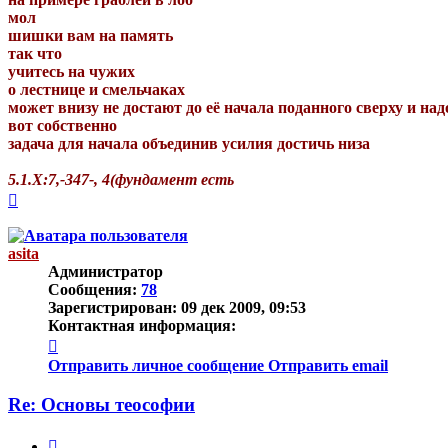
мол
шишки вам на память
так что
учитесь на чужих
о лестнице и смельчаках
может внизу не достают до её начала поданного сверху и на
вот собственно
задача для начала объединив усилия достичь низа
5.1.Х:7,-347-, 4(фундамент есть
Вернуться
к
началу
asita
Администратор
Сообщения:
78
Зарегистрирован:
09 дек 2009, 09:53
Контактная информация:
Контактная
информация
Отправить личное сообщение
Отправить email
пользователя
asita
Re: Основы теософии
Цитата