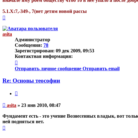
вначале яму роем обществу чтоб то в неё упало а после до
5.1.Х:7,-349-, 7(нет детям новой рассы
Вернуться
к
началу
asita
Администратор
Сообщения:
78
Зарегистрирован:
09 дек 2009, 09:53
Контактная информация:
Контактная
информация
Отправить личное сообщение
Отправить email
пользователя
asita
Re: Основы теософии
Цитата
Непрочитанное
asita
»
23 янв 2010, 08:47
сообщение
Фундамент есть - это учение Вознесенных владык, вот тольк
ней подняться нет.
Вернуться
к
началу