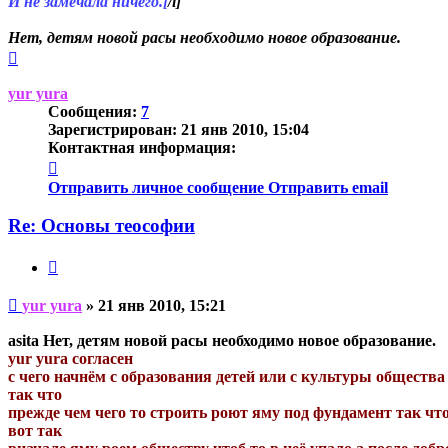
И не замечала ничего.[
/i]
Нет, детям новой расы необходимо новое образование.
Вернуться
к
началу
yur yura
Сообщения:
7
Зарегистрирован:
21 янв 2010, 15:04
Контактная информация:
Контактная
информация
Отправить личное сообщение
Отправить email
пользователя
yur
Re: Основы теософии
yura
Цитата
Непрочитанное
yur yura
»
21 янв 2010, 15:21
сообщение
asita Нет, детям новой расы необходимо новое образование.
yur yura согласен
с чего начнём с образования детей или с культуры общества 
так что
прежде чем чего то строить роют яму под фундамент так что
вот так