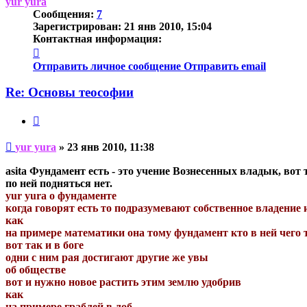
yur yura
Сообщения:
7
Зарегистрирован:
21 янв 2010, 15:04
Контактная информация:
Контактная
информация
Отправить личное сообщение
Отправить email
пользователя
yur
Re: Основы теософии
yura
Цитата
Непрочитанное
yur yura
»
23 янв 2010, 11:38
сообщение
asita Фундамент есть - это учение Вознесенных владык, вот 
по ней подняться нет.
yur yura о фундаменте
когда говорят есть то подразумевают собственное владение 
как
на примере математики она тому фундамент кто в ней чего 
вот так и в боге
одни с ним рая достигают другие же увы
об обществе
вот и нужно новое растить этим землю удобрив
как
на примере граблей в лоб