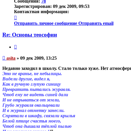
Сообщения:
78
Зарегистрирован:
09 дек 2009, 09:53
Контактная информация:
Контактная
информация
Отправить личное сообщение
Отправить email
пользователя
asita
Re: Основы теософии
Цитата
Непрочитанное
asita
»
09 дек 2009, 13:25
сообщение
Недавно заходил в школу. Стало только хуже. Нет атмосферы
Это не вранье, не небылицы.
Видели другие, видел я,
Как в ручную глупую синицу
Превратить пытались журавля.
Чтоб ему не видеть синей дали
И не отрываться от земли,
Грубо журавля окольцевали
И в журнал отметку занесли.
Спрятали в шкафу, связали крылья
Белой птице счастья моего,
Чтоб она дышала тёплой пылью