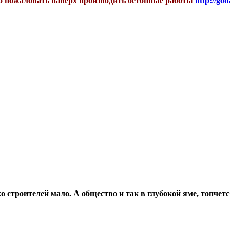
бро пожаловать наверх производить бетонные работы
http://god
о строителей мало. А общество и так в глубокой яме, топчетс