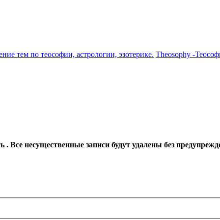
ение тем по теософии, астрологии, эзотерике.
Theosophy -Теософ
 . Все несущественные записи будут удалены без предупрежд