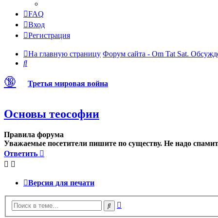
FAQ
Вход
Регистрация
На главную страницу
Форум сайта - Om Tat Sat. Обсужд
Поиск
🔞
Третья мировая война
Основы теософии
Правила форума
Уважаемые посетители пишите по существу. Не надо спамить
Ответить
Версия для печати
Расширенный
Поиск
поиск