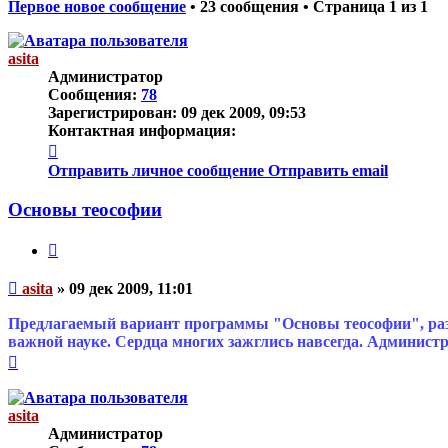
Первое новое сообщение
• 23 сообщения • Страница
1
из
1
asita
Администратор
Сообщения:
78
Зарегистрирован:
09 дек 2009, 09:53
Контактная информация:
Контактная
информация
Отправить личное сообщение
Отправить email
пользователя
asita
Основы теософии
Цитата
Непрочитанное
asita
»
09 дек 2009, 11:01
сообщение
Предлагаемый вариант программы "Основы теософии", раз
важной науке. Сердца многих зажглись навсегда. Админист
Вернуться
к
началу
asita
Администратор