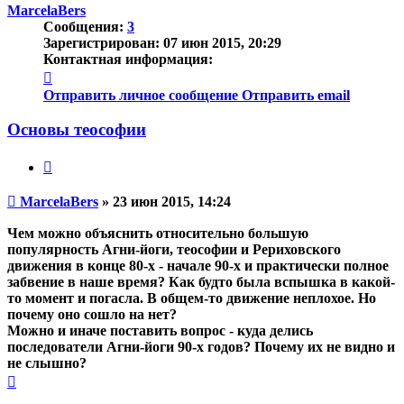
началу
MarcelaBers
Сообщения:
3
Зарегистрирован:
07 июн 2015, 20:29
Контактная информация:
Контактная
информация
Отправить личное сообщение
Отправить email
пользователя
MarcelaBers
Основы теософии
Цитата
Непрочитанное
MarcelaBers
»
23 июн 2015, 14:24
сообщение
Чем можно объяснить относительно большую
популярность Агни-йоги, теософии и Рериховского
движения в конце 80-х - начале 90-х и практически полное
забвение в наше время? Как будто была вспышка в какой-
то момент и погасла. В общем-то движение неплохое. Но
почему оно сошло на нет?
Можно и иначе поставить вопрос - куда делись
последователи Агни-йоги 90-х годов? Почему их не видно и
не слышно?
Вернуться
к