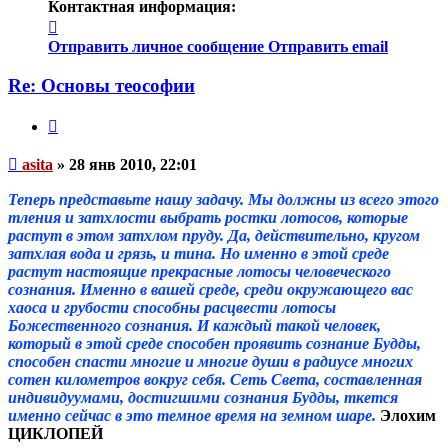
Контактная информация:
Контактная
информация
Отправить личное сообщение
Отправить email
пользователя
asita
Re: Основы теософии
Цитата
Непрочитанное
asita
»
28 янв 2010, 22:01
сообщение
Теперь представьте нашу задачу. Мы должны из всего этого
тления и затхлости выбрать ростки лотосов, которые
растут в этом затхлом пруду. Да, действительно, кругом
затхлая вода и грязь, и тина. Но именно в этой среде
растут настоящие прекрасные лотосы человеческого
сознания. Именно в вашей среде, среди окружающего вас
хаоса и грубости способны расцвести лотосы
Божественного сознания. И каждый такой человек,
который в этой среде способен проявить сознание Будды,
способен спасти многие и многие души в радиусе многих
сотен километров вокруг себя. Сеть Света, составленная
индивидуумами, достигшими сознания Будды, ткется
именно сейчас в это темное время на земном шаре.
Элохим
ЦИКЛОПЕЙ