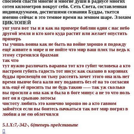
способен спасти многие и многие души в радиусе многих
сотен километров вокруг себя. Сеть Света, составленная
индивидуумами, достигшими сознания Будды, ткется
именно сейчас в это темное время на земном шаре. Элохим
ЦИКЛОПЕЙ
yur yura вот ты и я как на примере библии один с нас небо
другой земля и кто кого куда растит или желает опустить
примерь
ты учишь воина как не быть на войне хорошо я подожду
ещё живите в мире и не нойте что мир ваш плох ты ведь к
этому стремился брахман
так что
тут нужно различать варавва тот кто губит человека а кто
настроен губить гадость тот иисус как сказано в корзинах
будды просвещён он тьму рассеять хочет этого она иль нет
время нынче бога кали югу подавить без её на то согласия
иль ещё её просить ты не будь такою ----- так уж сколько
вы просили а она как и была в боге минус а не то что ноль
вот он я срываю лотосы
чистоту любить это конечно хорошо но а кто гавном
займётся если вы боитесь пачкаться так вот мир погряз в
любви а не ею облегчился
5.1.Х:7,-342-, 6(теперь представьте
Вернуться