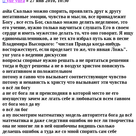
yur yura
»
27 янв 2010, 10:50
сообщение
asita Сколько можно спорить, проявлять друг к другу
негативные эмоции, чувства и мысли, все принадлежит
Богу , все есть Бог, сколько можно делить неделимое, это
его учение, нужно только научиться слушать Его в своем
сердце и иметь мужество делать то, что оно говорит. Я ищу
единомышленников, а не тех кто избрал путь как в песне
Владимира Высоцкого: "чистая Правда когда-нибудь
восторжествует, если проделает то же, что явная Ложь".
yur yura о ведении дискуссии
вопросы спорные нужно решать а не прятаться решения
тогда и будут решены а не в воздухе христом повиснуть
о негативном и положительном
потому и гавно что вызывает соответствующее чувство
потому и ненависть к христу что вызывают эти чувства
о всё ли богу
а не от бога ли и преисподняя в которой место не его
имуществу зачем же лгать себе и любоваться всем гавном
от бога мол да ну
о всё ли бог
а ну посмотрим математику модель авторитета бога да всё
математика и даже следствия ошибок но все ли творчества
она не многие ли в ней ошибочны видишь сколько
делаешь ошибок а туда же со мной спорить сам себе