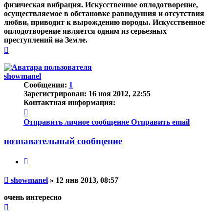
физическая вибрация. Искусственное оплодотворение,
осуществляемое в обстановке равнодушия и отсутствия
любви, приводит к вырождению породы. Искусственное
оплодотворение является одним из серьезных
преступлений на Земле.
Вернуться
к
началу
showmanel
Сообщения:
1
Зарегистрирован:
16 ноя 2012, 22:55
Контактная информация:
Контактная
информация
Отправить личное сообщение
Отправить email
пользователя
showmanel
познавательный сообщение
Цитата
Непрочитанное
showmanel
»
12 янв 2013, 08:57
сообщение
очень интересно
Вернуться
к