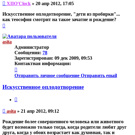
Непрочитанное
XIIO'Clock
»
20 апр 2012, 17:05
сообщение
Искусственное оплодотворение, "дети из пробирки"...
как теософия смотрит на такое зачатие и рождение?
Вернуться
к
началу
asita
Администратор
Сообщения:
78
Зарегистрирован:
09 дек 2009, 09:53
Контактная информация:
Контактная
информация
Отправить личное сообщение
Отправить email
пользователя
asita
Искусственное оплодотворение
Цитата
Непрочитанное
asita
»
21 апр 2012, 09:12
сообщение
Рождение более совершенного человека или животного
будет возможно только тогда, когда родители любят друг
друга, когда у обоих возрастает как духовная, так и