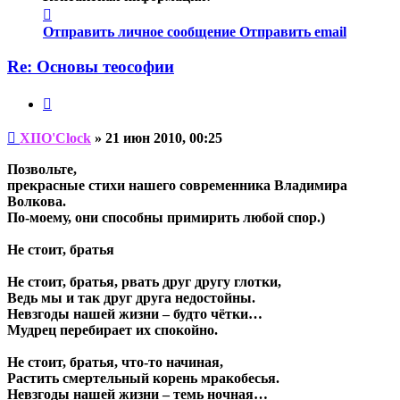
Контактная
информация
Отправить личное сообщение
Отправить email
пользователя
XIIO'Clock
Re: Основы теософии
Цитата
Непрочитанное
XIIO'Clock
»
21 июн 2010, 00:25
сообщение
Позвольте,
прекрасные стихи нашего современника Владимира
Волкова.
По-моему, они способны примирить любой спор.)
Не стоит, братья
Не стоит, братья, рвать друг другу глотки,
Ведь мы и так друг друга недостойны.
Невзгоды нашей жизни – будто чётки…
Мудрец перебирает их спокойно.
Не стоит, братья, что-то начиная,
Растить смертельный корень мракобесья.
Невзгоды нашей жизни – темь ночная…