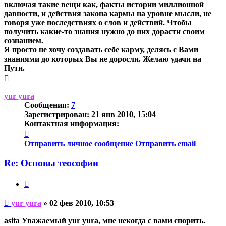
включая такие вещи как, факты истории миллионной
давности, и действия закона кармы на уровне мысли, не
говоря уже последствиях о слов и действий. Чтобы
получить какие-то знания нужно до них дорасти своим
сознанием.
Я просто не хочу создавать себе карму, делясь с Вами
знаниями до которых Вы не доросли. Желаю удачи на
Пути.
Вернуться
к
началу
yur yura
Сообщения:
7
Зарегистрирован:
21 янв 2010, 15:04
Контактная информация:
Контактная
информация
Отправить личное сообщение
Отправить email
пользователя
yur
Re: Основы теософии
yura
Цитата
Непрочитанное
yur yura
»
02 фев 2010, 10:53
сообщение
asita Уважаемый yur yura, мне некогда с вами спорить.