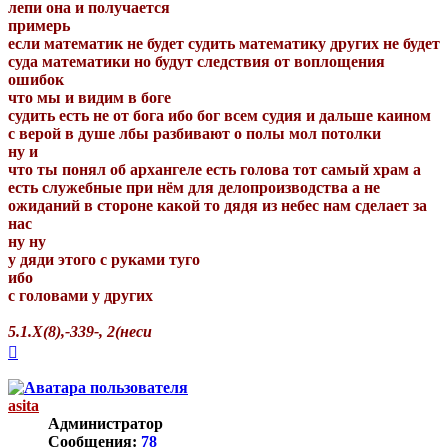
лепи она и получается
примерь
если математик не будет судить математику других не будет
суда математики но будут следствия от воплощения
ошибок
что мы и видим в боге
судить есть не от бога ибо бог всем судия и дальше каином
с верой в душе лбы разбивают о полы мол потолки
ну и
что ты понял об архангеле есть голова тот самый храм а
есть служебные при нём для делопроизводства а не
ожиданий в стороне какой то дядя из небес нам сделает за
нас
ну ну
у дяди этого с руками туго
ибо
с головами у других
5.1.Х(8),-339-, 2(неси
Вернуться
к
началу
asita
Администратор
Сообщения:
78