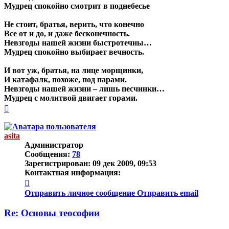
Мудрец спокойно смотрит в поднебесье
Не стоит, братья, верить, что конечно
Все от и до, и даже бесконечность.
Невзгоды нашей жизни быстротечны…
Мудрец спокойно выбирает вечность.
И вот уж, братья, на лице морщинки,
И катафалк, похоже, под парами.
Невзгоды нашей жизни – лишь песчинки…
Мудрец с молитвой двигает горами.
Вернуться
к
началу
asita
Администратор
Сообщения:
78
Зарегистрирован:
09 дек 2009, 09:53
Контактная информация:
Контактная
информация
Отправить личное сообщение
Отправить email
пользователя
asita
Re: Основы теософии