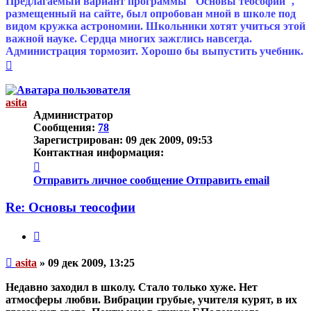
Предлагаемый вариант программы "Основы теософии",
размещенный на сайте, был опробован мной в школе под
видом кружка астрономии. Школьники хотят учиться этой
важной науке. Сердца многих зажглись навсегда.
Администрация тормозит. Хорошо бы выпустить учебник.
Вернуться
к
началу
asita
Администратор
Сообщения:
78
Зарегистрирован:
09 дек 2009, 09:53
Контактная информация:
Контактная
информация
Отправить личное сообщение
Отправить email
пользователя
asita
Re: Основы теософии
Цитата
Непрочитанное
asita
»
09 дек 2009, 13:25
сообщение
Недавно заходил в школу. Стало только хуже. Нет
атмосферы любви. Вибрации грубые, учителя курят, в их