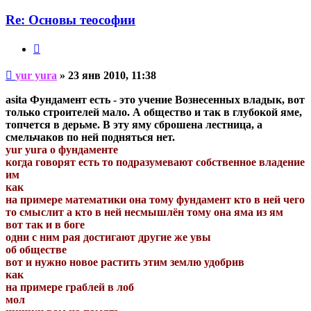
пользователя
yur
Re: Основы теософии
yura
Цитата
Непрочитанное
yur yura
»
23 янв 2010, 11:38
сообщение
asita Фундамент есть - это учение Вознесенных владык, вот
только строителей мало. А общество и так в глубокой яме,
топчется в дерьме. В эту яму сброшена лестница, а
смельчаков по ней подняться нет.
yur yura о фундаменте
когда говорят есть то подразумевают собственное владение
им
как
на примере математики она тому фундамент кто в ней чего
то смыслит а кто в ней несмышлён тому она яма из ям
вот так и в боге
одни с ним рая достигают другие же увы
об обществе
вот и нужно новое растить этим землю удобрив
как
на примере граблей в лоб
мол