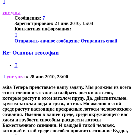
Вернуться
к
началу
yur yura
Сообщения:
7
Зарегистрирован:
21 янв 2010, 15:04
Контактная информация:
Контактная
информация
Отправить личное сообщение
Отправить email
пользователя
yur
Re: Основы теософии
yura
Цитата
Непрочитанное
yur yura
»
28 янв 2010, 23:00
сообщение
asita Теперь представьте нашу задачу. Мы должны из всего
этого тления и затхлости выбрать ростки лотосов,
которые растут в этом затхлом пруду. Да, действительно,
кругом затхлая вода и грязь, и тина. Но именно в этой
среде растут настоящие прекрасные лотосы человеческого
сознания. Именно в вашей среде, среди окружающего вас
хаоса и грубости способны расцвести лотосы
Божественного сознания. И каждый такой человек,
который в этой среде способен проявить сознание Будды,