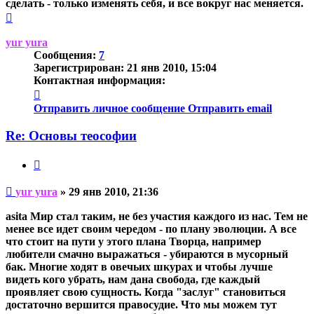
сделать - только изменять себя, и все вокруг нас меняется.
Вернуться
к
началу
yur yura
Сообщения:
7
Зарегистрирован:
21 янв 2010, 15:04
Контактная информация:
Контактная
информация
Отправить личное сообщение
Отправить email
пользователя
yur
Re: Основы теософии
yura
Цитата
Непрочитанное
yur yura
»
29 янв 2010, 21:36
сообщение
asita Мир стал таким, не без участия каждого из нас. Тем не
менее все идет своим чередом - по плану эволюции. А все
что стоит на пути у этого плана Творца, например
любители смачно выражаться - убираются в мусорный
бак. Многие ходят в овечьих шкурах и чтобы лучше
видеть кого убрать, нам дана свобода, где каждый
проявляет свою сущность. Когда "заслуг" становиться
достаточно вершится правосудие. Что мы можем тут