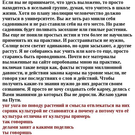
Если вы не принимаете, что здесь выложено, то просто
находитесь в ясельной группе, думая, что учитесь в школе
жизни. Хотя по плану эволюции человечество должно
учиться в университете. Вы же хоть раз мнили себя
садовником и не раз ставили себя на его место. Но разве
садовник будет поливать засохшие или гнилые растения.
Вы еще не поняли простых истин и тем более не научились
применять их на практике. И расстраиваться не нужно,
Солнце всем светит одинаково, но одни засыхают, а другие
растут. Я не собираюсь вас учить или кого-то еще, просто
стараюсь быть проводником. Почти все материалы
выложенные на сайте опробованы мною на практике,
включая такие вещи как, факты истории миллионной
давности, и действия закона кармы на уровне мысли, не
говоря уже последствиях о слов и действий. Чтобы
получить какие-то знания нужно до них дорасти своим
сознанием. Я просто не хочу создавать себе карму, делясь с
Вами знаниями до которых Вы не доросли. Желаю удачи
на Пути.
yur yura по поводу растений и смысла отвлекаться на них
сорняк культурой не становится а почему а потому что её
культура отлична от культуры примерь
так говоришь
делами занят а какими поделись
ты говоришь