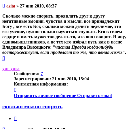
Непрочитанное
asita
»
27 янв 2010, 08:37
сообщение
Сколько можно спорить, проявлять друг к другу
негативные эмоции, чувства и мысли, все принадлежит
Богу , все есть Бог, сколько можно делить неделимое, это
его учение, нужно только научиться слушать Его в своем
сердце и иметь мужество делать то, что оно говорит. Я ищу
единомышленников, а не тех кто избрал путь как в песне
Владимира Высоцкого: "
чистая Правда когда-нибудь
восторжествует, если проделает то же, что явная Ложь
".
Вернуться
к
началу
yur yura
Сообщения:
7
Зарегистрирован:
21 янв 2010, 15:04
Контактная информация:
Контактная
информация
Отправить личное сообщение
Отправить email
пользователя
yur
сколько можно спорить
yura
Цитата
Непрочитанное