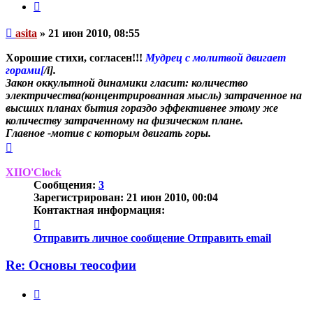
Цитата
Непрочитанное
asita
»
21 июн 2010, 08:55
сообщение
Хорошие стихи, согласен!!!
Мудрец с молитвой двигает
горами[
/i].
Закон оккультной динамики гласит: количество
электричества(концентрированная мысль) затраченное на
высших планах бытия гораздо эффективнее этому же
количеству затраченному на физическом плане.
Главное -мотив с которым двигать горы.
Вернуться
к
началу
XIIO'Clock
Сообщения:
3
Зарегистрирован:
21 июн 2010, 00:04
Контактная информация:
Контактная
информация
Отправить личное сообщение
Отправить email
пользователя
XIIO'Clock
Re: Основы теософии
Цитата