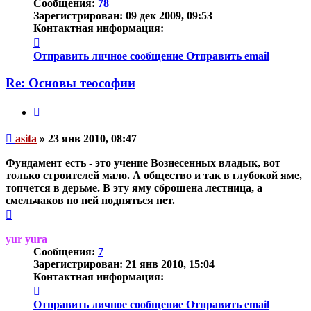
Сообщения:
78
Зарегистрирован:
09 дек 2009, 09:53
Контактная информация:
Контактная
информация
Отправить личное сообщение
Отправить email
пользователя
asita
Re: Основы теософии
Цитата
Непрочитанное
asita
»
23 янв 2010, 08:47
сообщение
Фундамент есть - это учение Вознесенных владык, вот
только строителей мало. А общество и так в глубокой яме,
топчется в дерьме. В эту яму сброшена лестница, а
смельчаков по ней подняться нет.
Вернуться
к
началу
yur yura
Сообщения:
7
Зарегистрирован:
21 янв 2010, 15:04
Контактная информация:
Контактная
информация
Отправить личное сообщение
Отправить email