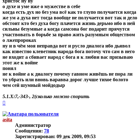
христос ну ну
о духе и уме иже о мужестве в себе
когда есть дух но без ума всё как то глупо получается когда
же ум а духа нет тогда вообще не получается вот так и дело
обстоит кто без духа богу плачется жизнь дерьмо ибо в ней
сильны безумные а когда самсона бог подарит прячутся
участвовать в борьбе за право жить разумным обществом
о лжепророках
ну и в чём моя неправда вот и русло диалога ибо дьявол
как известно клеветник народа бога поточу что сам в него
не входит а сбивает народ с бога я к любви вас призываю
этот же к войне
понял
не к войне а к диалогу почему гавном живёшь не пора ли
то убрать или вновь варавва дорог лучше тихое болото
чем сей шумный мойдодыр
5.1.Х:7,-343-, 2(сколько можно спорить
Вернуться
к
началу
asita
Администратор
Сообщения:
78
Зарегистрирован:
09 дек 2009, 09:53