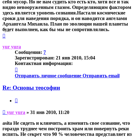
себя мусор. Но не нам судить кто есть кто, хотя все и так
видно невооруженным глазом. Определяющим фактором
здесь является уровень сознания.Настали космические
сроки для наведения порядка, и он наводится ангелами
Архангела Михаила. План по эволюции нашей планеты
будет выполнен, как бы мы не сопротивлялись.
Вернуться
к
началу
yur yura
Сообщения:
7
Зарегистрирован:
21 янв 2010, 15:04
Контактная информация:
Контактная
информация
Отправить личное сообщение
Отправить email
пользователя
yur
Re: Основы теософии
yura
Цитата
Непрочитанное
yur yura
»
31 янв 2010, 11:20
сообщение
asita Не сидеть и клянчить, а изменять свое сознание, что
гораздо труднее чем построить храм или повернуть реки
вспять. Не секрет что 90 % человечества представляет из