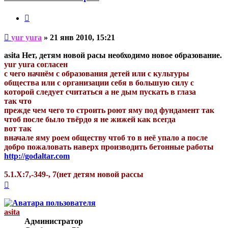
yura
Цитата
Непрочитанное
yur yura
»
21 янв 2010, 15:21
сообщение
asita Нет, детям новой расы необходимо новое образование.
yur yura согласен
с чего начнём с образования детей или с культуры
общества или с организации себя в большую силу с
которой следует считаться а не дым пускать в глаза
так что
прежде чем чего то строить роют яму под фундамент так
чтоб после было твёрдо я не жижей как всегда
вот так
вначале яму роем обществу чтоб то в неё упало а после
добро пожаловать наверх производить бетонные работы
http://godaltar.com
5.1.Х:7,-349-, 7(нет детям новой рассы
Вернуться
к
началу
asita
Администратор