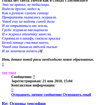
глазах нет света. Почти как в стихах Г.Полонского
Это не вранье, не небылицы.
Видели другие, видел я,
Как в ручную глупую синицу
Превратить пытались журавля.
Чтоб ему не видеть синей дали
И не отрываться от земли,
Грубо журавля окольцевали
И в журнал отметку занесли.
Спрятали в шкафу, связали крылья
Белой птице счастья моего,
Чтоб она дышала тёплой пылью
И не замечала ничего.[
/i]
Нет, детям новой расы необходимо новое образование.
Вернуться
к
началу
yur yura
Сообщения:
7
Зарегистрирован:
21 янв 2010, 15:04
Контактная информация:
Контактная
информация
Отправить личное сообщение
Отправить email
пользователя
yur
Re: Основы теософии