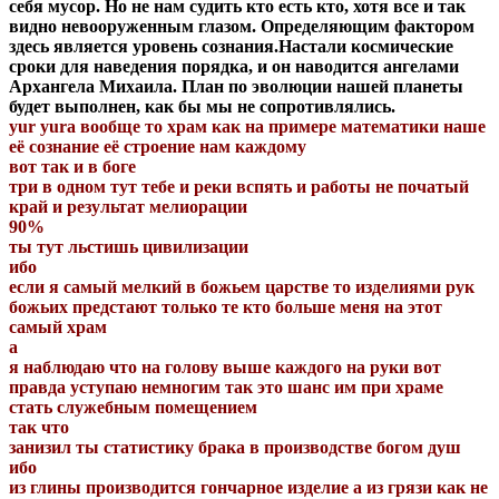
себя мусор. Но не нам судить кто есть кто, хотя все и так
видно невооруженным глазом. Определяющим фактором
здесь является уровень сознания.Настали космические
сроки для наведения порядка, и он наводится ангелами
Архангела Михаила. План по эволюции нашей планеты
будет выполнен, как бы мы не сопротивлялись.
yur yura вообще то храм как на примере математики наше
её сознание её строение нам каждому
вот так и в боге
три в одном тут тебе и реки вспять и работы не початый
край и результат мелиорации
90%
ты тут льстишь цивилизации
ибо
если я самый мелкий в божьем царстве то изделиями рук
божьих предстают только те кто больше меня на этот
самый храм
а
я наблюдаю что на голову выше каждого на руки вот
правда уступаю немногим так это шанс им при храме
стать служебным помещением
так что
занизил ты статистику брака в производстве богом душ
ибо
из глины производится гончарное изделие а из грязи как не