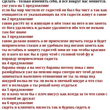
сделать - только изменять себя, и все вокруг нас меняется.
yur yura на 1 предложение
если бы мир чистили от гадостей он был бы чист а так как
очищаются от указывающих на эти гадости живут в гавне
на 2 предложение
гавно растёт ну и живущие в нём тоже на него и им заметь
от бога удалились и дальше удаляются ибо что не возьми
там бог иначе
на 3 предложение
гавно должно вонять а не приемлемо звучать тогда и будет
неприемлемо глазам а не удобным под ногами заметь как
ты встаёшь в защиту гадостей зови их так чтобы красиво
ну и кого из нас бы в урну чтоб с головой чтоб фу и
вправду неприемлемая гадость
на 4 предложение
бараны овцы а на мосту бараны потому пока с ним
разойдёшься уже на пенсию пора смотри нет чтоб делом
заниматься выясняем отношения не ты ль овца под
шкурой волка не ты ли волк в овечьей шкуре а что глаз
нет я волкодав а ты решай кому отдаться
на 5 предложение
ну и кому чело бы с плеч иисусу как всегда за то что сами с
головой не дружат
на 6 предложение
сидеть и клянчить милость так и будешь сидеть и