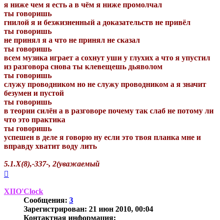
я ниже чем я есть а в чём я ниже промолчал
ты говоришь
гнилой я и безжизненный а доказательств не привёл
ты говоришь
не принял я а что не принял не сказал
ты говоришь
всем музика играет а сохнут уши у глухих а что я упустил
из разговора снова ты клевещешь дьяволом
ты говоришь
служу проводником но не служу проводником а я значит
безумен и пустой
ты говоришь
в теории силён а в разговоре почему так слаб не потому ли
что это практика
ты говоришь
успешен в деле я говорю ну если это твоя планка мне и
вправду хватит воду лить
5.1.Х(8),-337-, 2(уважаемый
Вернуться
к
началу
XIIO'Clock
Сообщения:
3
Зарегистрирован:
21 июн 2010, 00:04
Контактная информация: