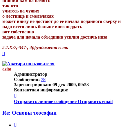
шишки вам на память
так что
учитесь на чужих
о лестнице и смельчаках
может внизу не достают до её начала поданного сверху и
надо всего лишь больше вниз поддать
вот собственно
задача для начала объединив усилия достичь низа
5.1.Х:7,-347-, 4(фундамент есть
Вернуться
к
началу
asita
Администратор
Сообщения:
78
Зарегистрирован:
09 дек 2009, 09:53
Контактная информация:
Контактная
информация
Отправить личное сообщение
Отправить email
пользователя
asita
Re: Основы теософии
Цитата