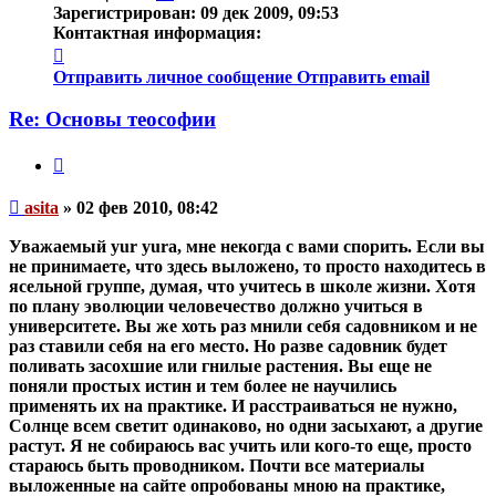
Зарегистрирован:
09 дек 2009, 09:53
Контактная информация:
Контактная
информация
Отправить личное сообщение
Отправить email
пользователя
asita
Re: Основы теософии
Цитата
Непрочитанное
asita
»
02 фев 2010, 08:42
сообщение
Уважаемый yur yura, мне некогда с вами спорить. Если вы
не принимаете, что здесь выложено, то просто находитесь в
ясельной группе, думая, что учитесь в школе жизни. Хотя
по плану эволюции человечество должно учиться в
университете. Вы же хоть раз мнили себя садовником и не
раз ставили себя на его место. Но разве садовник будет
поливать засохшие или гнилые растения. Вы еще не
поняли простых истин и тем более не научились
применять их на практике. И расстраиваться не нужно,
Солнце всем светит одинаково, но одни засыхают, а другие
растут. Я не собираюсь вас учить или кого-то еще, просто
стараюсь быть проводником. Почти все материалы
выложенные на сайте опробованы мною на практике,