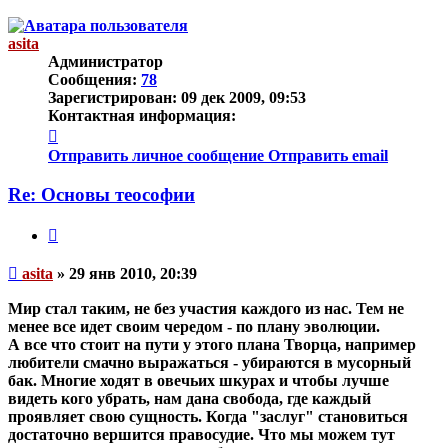
к
началу
asita
Администратор
Сообщения:
78
Зарегистрирован:
09 дек 2009, 09:53
Контактная информация:
Контактная
информация
Отправить личное сообщение
Отправить email
пользователя
asita
Re: Основы теософии
Цитата
Непрочитанное
asita
»
29 янв 2010, 20:39
сообщение
Мир стал таким, не без участия каждого из нас. Тем не
менее все идет своим чередом - по плану эволюции.
А все что стоит на пути у этого плана Творца, например
любители смачно выражаться - убираются в мусорный
бак. Многие ходят в овечьих шкурах и чтобы лучше
видеть кого убрать, нам дана свобода, где каждый
проявляет свою сущность. Когда "заслуг" становиться
достаточно вершится правосудие. Что мы можем тут