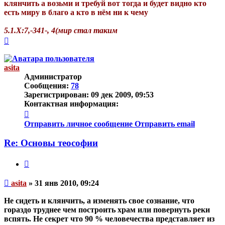
клянчить а возьми и требуй вот тогда и будет видно кто
есть миру в благо а кто в нём ни к чему
5.1.Х:7,-341-, 4(мир стал таким
Вернуться
к
началу
asita
Администратор
Сообщения:
78
Зарегистрирован:
09 дек 2009, 09:53
Контактная информация:
Контактная
информация
Отправить личное сообщение
Отправить email
пользователя
asita
Re: Основы теософии
Цитата
Непрочитанное
asita
»
31 янв 2010, 09:24
сообщение
Не сидеть и клянчить, а изменять свое сознание, что
гораздо труднее чем построить храм или повернуть реки
вспять. Не секрет что 90 % человечества представляет из