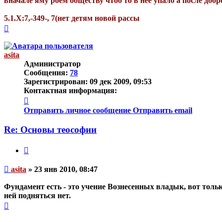
вначале яму роем обществу чтоб то в неё упало а после до
5.1.Х:7,-349-, 7(нет детям новой рассы
Вернуться
к
началу
asita
Администратор
Сообщения:
78
Зарегистрирован:
09 дек 2009, 09:53
Контактная информация:
Контактная
информация
Отправить личное сообщение
Отправить email
пользователя
asita
Re: Основы теософии
Цитата
Непрочитанное
asita
»
23 янв 2010, 08:47
сообщение
Фундамент есть - это учение Вознесенных владык, вот тольк
ней подняться нет.
Вернуться
к
началу