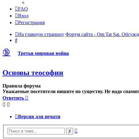
FAQ
Вход
Регистрация
На главную страницу
Форум сайта - Om Tat Sat. Обсужд
Поиск
🔞
Третья мировая война
Основы теософии
Правила форума
Уважаемые посетители пишите по существу. Не надо спамить
Ответить
Версия для печати
Расширенный
Поиск
поиск