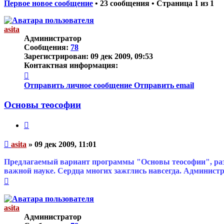
Первое новое сообщение
• 23 сообщения • Страница
1
из
1
asita
Администратор
Сообщения:
78
Зарегистрирован:
09 дек 2009, 09:53
Контактная информация:
Контактная
информация
Отправить личное сообщение
Отправить email
пользователя
asita
Основы теософии
Цитата
Непрочитанное
asita
»
09 дек 2009, 11:01
сообщение
Предлагаемый вариант программы "Основы теософии", раз
важной науке. Сердца многих зажглись навсегда. Админист
Вернуться
к
началу
asita
Администратор