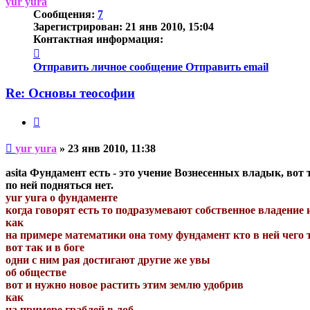
yur yura
Сообщения:
7
Зарегистрирован:
21 янв 2010, 15:04
Контактная информация:
Контактная
информация
Отправить личное сообщение
Отправить email
пользователя
yur
Re: Основы теософии
yura
Цитата
Непрочитанное
yur yura
»
23 янв 2010, 11:38
сообщение
asita Фундамент есть - это учение Вознесенных владык, вот 
по ней подняться нет.
yur yura о фундаменте
когда говорят есть то подразумевают собственное владение 
как
на примере математики она тому фундамент кто в ней чего 
вот так и в боге
одни с ним рая достигают другие же увы
об обществе
вот и нужно новое растить этим землю удобрив
как
на примере граблей в лоб