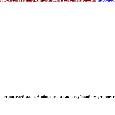
бро пожаловать наверх производить бетонные работы
http://god
о строителей мало. А общество и так в глубокой яме, топчетс