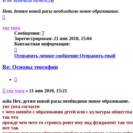
И не замечала ничего.[
/i]
Нет, детям новой расы необходимо новое образование.
Вернуться
к
началу
yur yura
Сообщения:
7
Зарегистрирован:
21 янв 2010, 15:04
Контактная информация:
Контактная
информация
Отправить личное сообщение
Отправить email
пользователя
yur
Re: Основы теософии
yura
Цитата
Непрочитанное
yur yura
»
21 янв 2010, 15:21
сообщение
asita Нет, детям новой расы необходимо новое образование.
yur yura согласен
с чего начнём с образования детей или с культуры общества 
так что
прежде чем чего то строить роют яму под фундамент так что
вот так