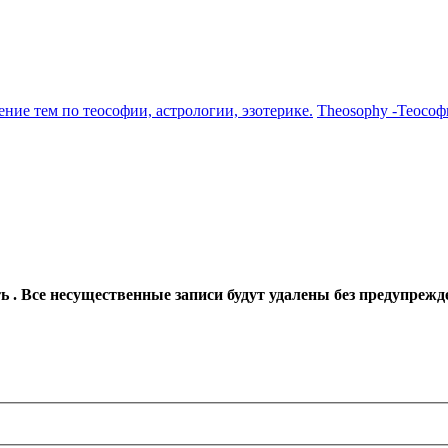
ение тем по теософии, астрологии, эзотерике.
Theosophy -Теософ
 . Все несущественные записи будут удалены без предупрежд