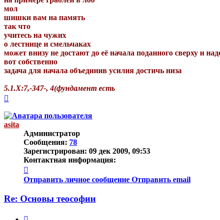
мол
шишки вам на память
так что
учитесь на чужих
о лестнице и смельчаках
может внизу не достают до её начала поданного сверху и на
вот собственно
задача для начала объединив усилия достичь низа
5.1.Х:7,-347-, 4(фундамент есть
Вернуться
к
началу
asita
Администратор
Сообщения:
78
Зарегистрирован:
09 дек 2009, 09:53
Контактная информация:
Контактная
информация
Отправить личное сообщение
Отправить email
пользователя
asita
Re: Основы теософии
Цитата