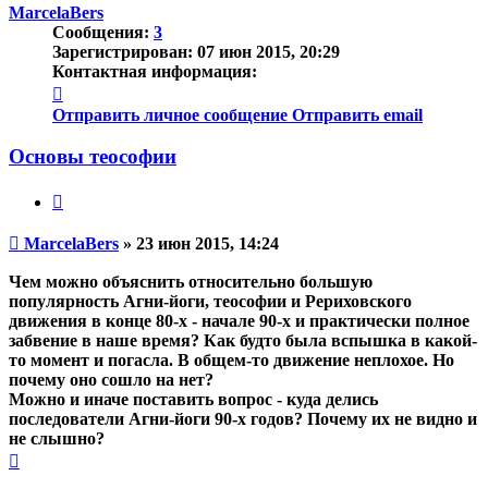
началу
MarcelaBers
Сообщения:
3
Зарегистрирован:
07 июн 2015, 20:29
Контактная информация:
Контактная
информация
Отправить личное сообщение
Отправить email
пользователя
MarcelaBers
Основы теософии
Цитата
Непрочитанное
MarcelaBers
»
23 июн 2015, 14:24
сообщение
Чем можно объяснить относительно большую
популярность Агни-йоги, теософии и Рериховского
движения в конце 80-х - начале 90-х и практически полное
забвение в наше время? Как будто была вспышка в какой-
то момент и погасла. В общем-то движение неплохое. Но
почему оно сошло на нет?
Можно и иначе поставить вопрос - куда делись
последователи Агни-йоги 90-х годов? Почему их не видно и
не слышно?
Вернуться
к