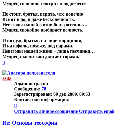
Мудрец спокойно смотрит в поднебесье
Не стоит, братья, верить, что конечно
Все от и до, и даже бесконечность.
Невзгоды нашей жизни быстротечны…
Мудрец спокойно выбирает вечность.
И вот уж, братья, на лице морщинки,
И катафалк, похоже, под парами.
Невзгоды нашей жизни – лишь песчинки…
Мудрец с молитвой двигает горами.
Вернуться
к
началу
asita
Администратор
Сообщения:
78
Зарегистрирован:
09 дек 2009, 09:53
Контактная информация:
Контактная
информация
Отправить личное сообщение
Отправить email
пользователя
asita
Re: Основы теософии