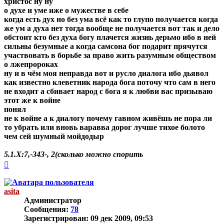
христос ну ну
о духе и уме иже о мужестве в себе
когда есть дух но без ума всё как то глупо получается когда
же ум а духа нет тогда вообще не получается вот так и дело
обстоит кто без духа богу плачется жизнь дерьмо ибо в ней
сильны безумные а когда самсона бог подарит прячутся
участвовать в борьбе за право жить разумным обществом
о лжепророках
ну и в чём моя неправда вот и русло диалога ибо дьявол
как известно клеветник народа бога поточу что сам в него
не входит а сбивает народ с бога я к любви вас призываю
этот же к войне
понял
не к войне а к диалогу почему гавном живёшь не пора ли
то убрать или вновь варавва дорог лучше тихое болото
чем сей шумный мойдодыр
5.1.Х:7,-343-, 2(сколько можно спорить
Вернуться
к
началу
asita
Администратор
Сообщения:
78
Зарегистрирован:
09 дек 2009, 09:53