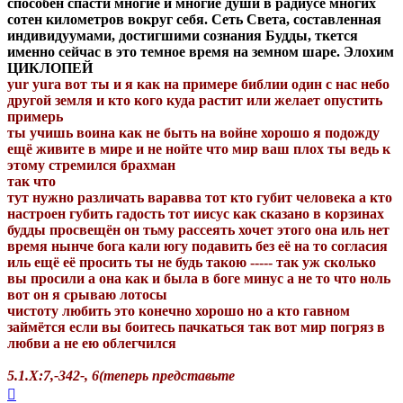
способен спасти многие и многие души в радиусе многих
сотен километров вокруг себя. Сеть Света, составленная
индивидуумами, достигшими сознания Будды, ткется
именно сейчас в это темное время на земном шаре. Элохим
ЦИКЛОПЕЙ
yur yura вот ты и я как на примере библии один с нас небо
другой земля и кто кого куда растит или желает опустить
примерь
ты учишь воина как не быть на войне хорошо я подожду
ещё живите в мире и не нойте что мир ваш плох ты ведь к
этому стремился брахман
так что
тут нужно различать варавва тот кто губит человека а кто
настроен губить гадость тот иисус как сказано в корзинах
будды просвещён он тьму рассеять хочет этого она иль нет
время нынче бога кали югу подавить без её на то согласия
иль ещё её просить ты не будь такою ----- так уж сколько
вы просили а она как и была в боге минус а не то что ноль
вот он я срываю лотосы
чистоту любить это конечно хорошо но а кто гавном
займётся если вы боитесь пачкаться так вот мир погряз в
любви а не ею облегчился
5.1.Х:7,-342-, 6(теперь представьте
Вернуться