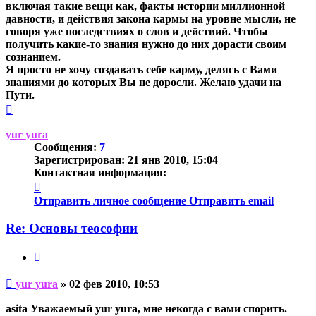
включая такие вещи как, факты истории миллионной
давности, и действия закона кармы на уровне мысли, не
говоря уже последствиях о слов и действий. Чтобы
получить какие-то знания нужно до них дорасти своим
сознанием.
Я просто не хочу создавать себе карму, делясь с Вами
знаниями до которых Вы не доросли. Желаю удачи на
Пути.
Вернуться
к
началу
yur yura
Сообщения:
7
Зарегистрирован:
21 янв 2010, 15:04
Контактная информация:
Контактная
информация
Отправить личное сообщение
Отправить email
пользователя
yur
Re: Основы теософии
yura
Цитата
Непрочитанное
yur yura
»
02 фев 2010, 10:53
сообщение
asita Уважаемый yur yura, мне некогда с вами спорить.