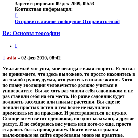
Зарегистрирован:
09 дек 2009, 09:53
Контактная информация:
Контактная
информация
Отправить личное сообщение
Отправить email
пользователя
asita
Re: Основы теософии
Цитата
Непрочитанное
asita
»
02 фев 2010, 08:42
сообщение
Уважаемый yur yura, мне некогда с вами спорить. Если вы
не принимаете, что здесь выложено, то просто находитесь в
ясельной группе, думая, что учитесь в школе жизни. Хотя
по плану эволюции человечество должно учиться в
университете. Вы же хоть раз мнили себя садовником и не
раз ставили себя на его место. Но разве садовник будет
поливать засохшие или гнилые растения. Вы еще не
поняли простых истин и тем более не научились
применять их на практике. И расстраиваться не нужно,
Солнце всем светит одинаково, но одни засыхают, а другие
растут. Я не собираюсь вас учить или кого-то еще, просто
стараюсь быть проводником. Почти все материалы
выложенные на сайте опробованы мною на практике,