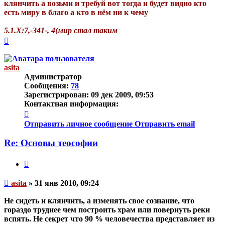
клянчить а возьми и требуй вот тогда и будет видно кто
есть миру в благо а кто в нём ни к чему
5.1.Х:7,-341-, 4(мир стал таким
Вернуться
к
началу
asita
Администратор
Сообщения:
78
Зарегистрирован:
09 дек 2009, 09:53
Контактная информация:
Контактная
информация
Отправить личное сообщение
Отправить email
пользователя
asita
Re: Основы теософии
Цитата
Непрочитанное
asita
»
31 янв 2010, 09:24
сообщение
Не сидеть и клянчить, а изменять свое сознание, что
гораздо труднее чем построить храм или повернуть реки
вспять. Не секрет что 90 % человечества представляет из