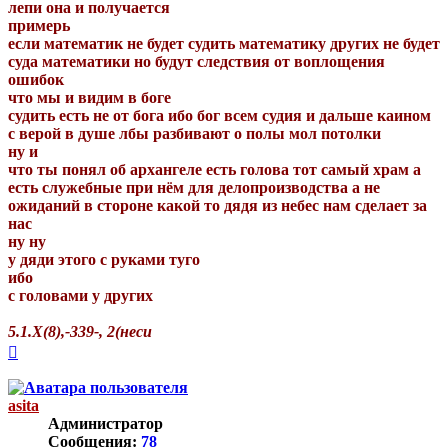
лепи она и получается
примерь
если математик не будет судить математику других не будет
суда математики но будут следствия от воплощения
ошибок
что мы и видим в боге
судить есть не от бога ибо бог всем судия и дальше каином
с верой в душе лбы разбивают о полы мол потолки
ну и
что ты понял об архангеле есть голова тот самый храм а
есть служебные при нём для делопроизводства а не
ожиданий в стороне какой то дядя из небес нам сделает за
нас
ну ну
у дяди этого с руками туго
ибо
с головами у других
5.1.Х(8),-339-, 2(неси
Вернуться
к
началу
asita
Администратор
Сообщения:
78