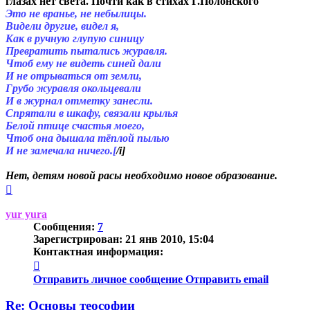
глазах нет света. Почти как в стихах Г.Полонского
Это не вранье, не небылицы.
Видели другие, видел я,
Как в ручную глупую синицу
Превратить пытались журавля.
Чтоб ему не видеть синей дали
И не отрываться от земли,
Грубо журавля окольцевали
И в журнал отметку занесли.
Спрятали в шкафу, связали крылья
Белой птице счастья моего,
Чтоб она дышала тёплой пылью
И не замечала ничего.[
/i]
Нет, детям новой расы необходимо новое образование.
Вернуться
к
началу
yur yura
Сообщения:
7
Зарегистрирован:
21 янв 2010, 15:04
Контактная информация:
Контактная
информация
Отправить личное сообщение
Отправить email
пользователя
yur
Re: Основы теософии