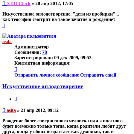
Непрочитанное
XIIO'Clock
»
20 апр 2012, 17:05
сообщение
Искусственное оплодотворение, "дети из пробирки"...
как теософия смотрит на такое зачатие и рождение?
Вернуться
к
началу
asita
Администратор
Сообщения:
78
Зарегистрирован:
09 дек 2009, 09:53
Контактная информация:
Контактная
информация
Отправить личное сообщение
Отправить email
пользователя
asita
Искусственное оплодотворение
Цитата
Непрочитанное
asita
»
21 апр 2012, 09:12
сообщение
Рождение более совершенного человека или животного
будет возможно только тогда, когда родители любят друг
друга, когда у обоих возрастает как духовная, так и