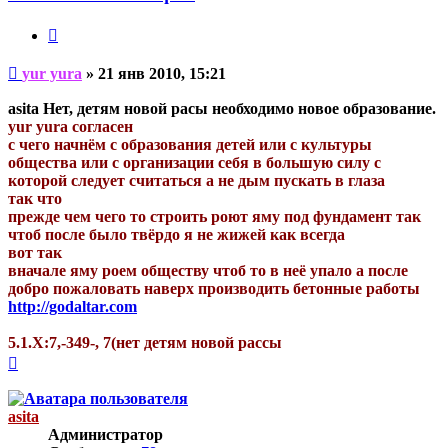
yura
Цитата
Непрочитанное
yur yura
»
21 янв 2010, 15:21
сообщение
asita Нет, детям новой расы необходимо новое образование.
yur yura согласен
с чего начнём с образования детей или с культуры
общества или с организации себя в большую силу с
которой следует считаться а не дым пускать в глаза
так что
прежде чем чего то строить роют яму под фундамент так
чтоб после было твёрдо я не жижей как всегда
вот так
вначале яму роем обществу чтоб то в неё упало а после
добро пожаловать наверх производить бетонные работы
http://godaltar.com
5.1.Х:7,-349-, 7(нет детям новой рассы
Вернуться
к
началу
asita
Администратор