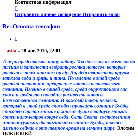
Контактная информация:
Контактная
информация
Отправить личное сообщение
Отправить email
пользователя
asita
Re: Основы теософии
Цитата
Непрочитанное
asita
»
28 янв 2010, 22:01
сообщение
Теперь представьте нашу задачу. Мы должны из всего этого
тления и затхлости выбрать ростки лотосов, которые
растут в этом затхлом пруду. Да, действительно, кругом
затхлая вода и грязь, и тина. Но именно в этой среде
растут настоящие прекрасные лотосы человеческого
сознания. Именно в вашей среде, среди окружающего вас
хаоса и грубости способны расцвести лотосы
Божественного сознания. И каждый такой человек,
который в этой среде способен проявить сознание Будды,
способен спасти многие и многие души в радиусе многих
сотен километров вокруг себя. Сеть Света, составленная
индивидуумами, достигшими сознания Будды, ткется
именно сейчас в это темное время на земном шаре.
Элохим
ЦИКЛОПЕЙ