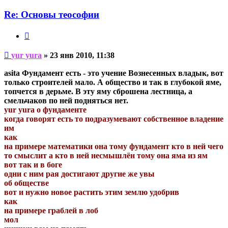
пользователя
yur
Re: Основы теософии
yura
Цитата
Непрочитанное
yur yura
»
23 янв 2010, 11:38
сообщение
asita Фундамент есть - это учение Вознесенных владык, вот
только строителей мало. А общество и так в глубокой яме,
топчется в дерьме. В эту яму сброшена лестница, а
смельчаков по ней подняться нет.
yur yura о фундаменте
когда говорят есть то подразумевают собственное владение
им
как
на примере математики она тому фундамент кто в ней чего
то смыслит а кто в ней несмышлён тому она яма из ям
вот так и в боге
одни с ним рая достигают другие же увы
об обществе
вот и нужно новое растить этим землю удобрив
как
на примере граблей в лоб
мол