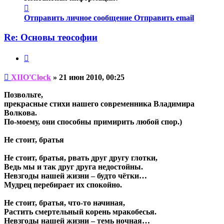
Контактная
информация
Отправить личное сообщение
Отправить email
пользователя
XIIO'Clock
Re: Основы теософии
Цитата
Непрочитанное
XIIO'Clock
»
21 июн 2010, 00:25
сообщение
Позвольте,
прекрасные стихи нашего современника Владимира
Волкова.
По-моему, они способны примирить любой спор.)
Не стоит, братья
Не стоит, братья, рвать друг другу глотки,
Ведь мы и так друг друга недостойны.
Невзгоды нашей жизни – будто чётки…
Мудрец перебирает их спокойно.
Не стоит, братья, что-то начиная,
Растить смертельный корень мракобесья.
Невзгоды нашей жизни – темь ночная…