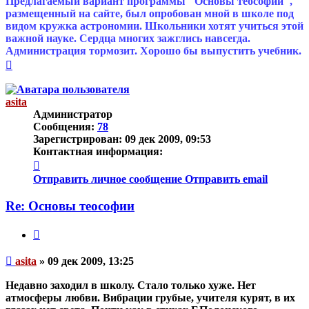
Предлагаемый вариант программы "Основы теософии",
размещенный на сайте, был опробован мной в школе под
видом кружка астрономии. Школьники хотят учиться этой
важной науке. Сердца многих зажглись навсегда.
Администрация тормозит. Хорошо бы выпустить учебник.
Вернуться
к
началу
asita
Администратор
Сообщения:
78
Зарегистрирован:
09 дек 2009, 09:53
Контактная информация:
Контактная
информация
Отправить личное сообщение
Отправить email
пользователя
asita
Re: Основы теософии
Цитата
Непрочитанное
asita
»
09 дек 2009, 13:25
сообщение
Недавно заходил в школу. Стало только хуже. Нет
атмосферы любви. Вибрации грубые, учителя курят, в их