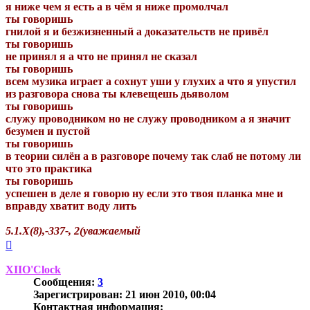
я ниже чем я есть а в чём я ниже промолчал
ты говоришь
гнилой я и безжизненный а доказательств не привёл
ты говоришь
не принял я а что не принял не сказал
ты говоришь
всем музика играет а сохнут уши у глухих а что я упустил
из разговора снова ты клевещешь дьяволом
ты говоришь
служу проводником но не служу проводником а я значит
безумен и пустой
ты говоришь
в теории силён а в разговоре почему так слаб не потому ли
что это практика
ты говоришь
успешен в деле я говорю ну если это твоя планка мне и
вправду хватит воду лить
5.1.Х(8),-337-, 2(уважаемый
Вернуться
к
началу
XIIO'Clock
Сообщения:
3
Зарегистрирован:
21 июн 2010, 00:04
Контактная информация: