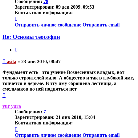
Сообщения:
78
Зарегистрирован:
09 дек 2009, 09:53
Контактная информация:
Контактная
информация
Отправить личное сообщение
Отправить email
пользователя
asita
Re: Основы теософии
Цитата
Непрочитанное
asita
»
23 янв 2010, 08:47
сообщение
Фундамент есть - это учение Вознесенных владык, вот
только строителей мало. А общество и так в глубокой яме,
топчется в дерьме. В эту яму сброшена лестница, а
смельчаков по ней подняться нет.
Вернуться
к
началу
yur yura
Сообщения:
7
Зарегистрирован:
21 янв 2010, 15:04
Контактная информация:
Контактная
информация
Отправить личное сообщение
Отправить email