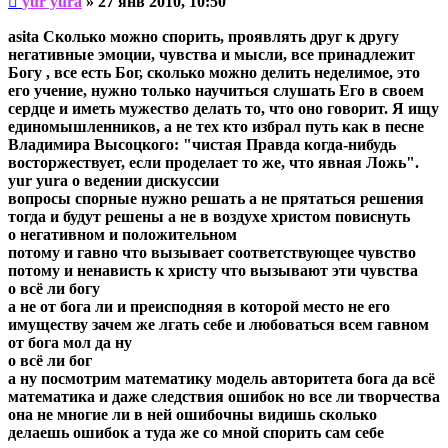
yur yura
»
27 янв 2010, 10:50
сообщение
asita Сколько можно спорить, проявлять друг к другу
негативные эмоции, чувства и мысли, все принадлежит
Богу , все есть Бог, сколько можно делить неделимое, это
его учение, нужно только научиться слушать Его в своем
сердце и иметь мужество делать то, что оно говорит. Я ищу
единомышленников, а не тех кто избрал путь как в песне
Владимира Высоцкого: "чистая Правда когда-нибудь
восторжествует, если проделает то же, что явная Ложь".
yur yura о ведении дискуссии
вопросы спорные нужно решать а не прятаться решения
тогда и будут решены а не в воздухе христом повиснуть
о негативном и положительном
потому и гавно что вызывает соответствующее чувство
потому и ненависть к христу что вызывают эти чувства
о всё ли богу
а не от бога ли и преисподняя в которой место не его
имуществу зачем же лгать себе и любоваться всем гавном
от бога мол да ну
о всё ли бог
а ну посмотрим математику модель авторитета бога да всё
математика и даже следствия ошибок но все ли творчества
она не многие ли в ней ошибочны видишь сколько
делаешь ошибок а туда же со мной спорить сам себе