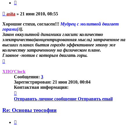
Цитата
Непрочитанное
asita
»
21 июн 2010, 08:55
сообщение
Хорошие стихи, согласен!!!
Мудрец с молитвой двигает
горами[
/i].
Закон оккультной динамики гласит: количество
электричества(концентрированная мысль) затраченное на
высших планах бытия гораздо эффективнее этому же
количеству затраченному на физическом плане.
Главное -мотив с которым двигать горы.
Вернуться
к
началу
XIIO'Clock
Сообщения:
3
Зарегистрирован:
21 июн 2010, 00:04
Контактная информация:
Контактная
информация
Отправить личное сообщение
Отправить email
пользователя
XIIO'Clock
Re: Основы теософии
Цитата