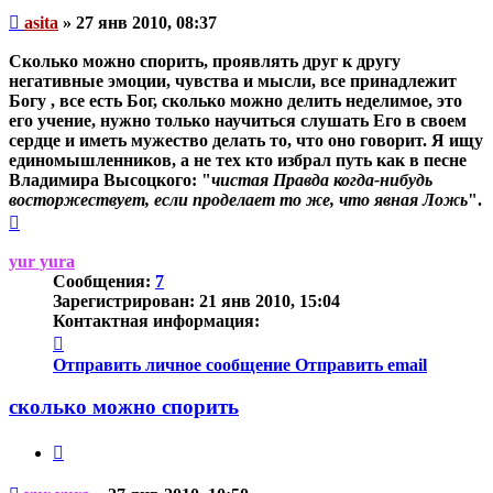
Непрочитанное
asita
»
27 янв 2010, 08:37
сообщение
Сколько можно спорить, проявлять друг к другу
негативные эмоции, чувства и мысли, все принадлежит
Богу , все есть Бог, сколько можно делить неделимое, это
его учение, нужно только научиться слушать Его в своем
сердце и иметь мужество делать то, что оно говорит. Я ищу
единомышленников, а не тех кто избрал путь как в песне
Владимира Высоцкого: "
чистая Правда когда-нибудь
восторжествует, если проделает то же, что явная Ложь
".
Вернуться
к
началу
yur yura
Сообщения:
7
Зарегистрирован:
21 янв 2010, 15:04
Контактная информация:
Контактная
информация
Отправить личное сообщение
Отправить email
пользователя
yur
сколько можно спорить
yura
Цитата
Непрочитанное