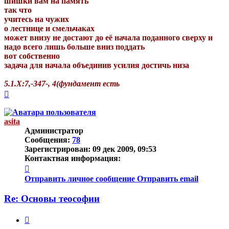
шишки вам на память
так что
учитесь на чужих
о лестнице и смельчаках
может внизу не достают до её начала поданного сверху и
надо всего лишь больше вниз поддать
вот собственно
задача для начала объединив усилия достичь низа
5.1.Х:7,-347-, 4(фундамент есть
Вернуться
к
началу
asita
Администратор
Сообщения:
78
Зарегистрирован:
09 дек 2009, 09:53
Контактная информация:
Контактная
информация
Отправить личное сообщение
Отправить email
пользователя
asita
Re: Основы теософии
Цитата