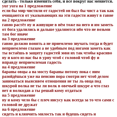
сделать - только изменять себя, и все вокруг нас меняется.
yur yura на 1 предложение
если бы мир чистили от гадостей он был бы чист а так как
очищаются от указывающих на эти гадости живут в гавне
на 2 предложение
гавно растёт ну и живущие в нём тоже на него и им заметь
от бога удалились и дальше удаляются ибо что не возьми
там бог иначе
на 3 предложение
гавно должно вонять а не приемлемо звучать тогда и будет
неприемлемо глазам а не удобным под ногами заметь как
ты встаёшь в защиту гадостей зови их так чтобы красиво
ну и кого из нас бы в урну чтоб с головой чтоб фу и
вправду неприемлемая гадость
на 4 предложение
бараны овцы а на мосту бараны потому пока с ним
разойдёшься уже на пенсию пора смотри нет чтоб делом
заниматься выясняем отношения не ты ль овца под
шкурой волка не ты ли волк в овечьей шкуре а что глаз
нет я волкодав а ты решай кому отдаться
на 5 предложение
ну и кому чело бы с плеч иисусу как всегда за то что сами с
головой не дружат
на 6 предложение
сидеть и клянчить милость так и будешь сидеть и