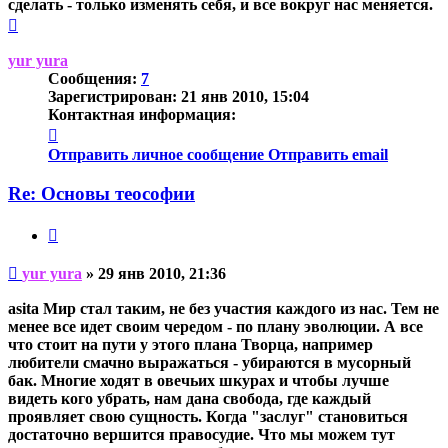
сделать - только изменять себя, и все вокруг нас меняется.
Вернуться
к
началу
yur yura
Сообщения:
7
Зарегистрирован:
21 янв 2010, 15:04
Контактная информация:
Контактная
информация
Отправить личное сообщение
Отправить email
пользователя
yur
Re: Основы теософии
yura
Цитата
Непрочитанное
yur yura
»
29 янв 2010, 21:36
сообщение
asita Мир стал таким, не без участия каждого из нас. Тем не
менее все идет своим чередом - по плану эволюции. А все
что стоит на пути у этого плана Творца, например
любители смачно выражаться - убираются в мусорный
бак. Многие ходят в овечьих шкурах и чтобы лучше
видеть кого убрать, нам дана свобода, где каждый
проявляет свою сущность. Когда "заслуг" становиться
достаточно вершится правосудие. Что мы можем тут