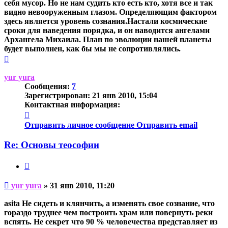
себя мусор. Но не нам судить кто есть кто, хотя все и так
видно невооруженным глазом. Определяющим фактором
здесь является уровень сознания.Настали космические
сроки для наведения порядка, и он наводится ангелами
Архангела Михаила. План по эволюции нашей планеты
будет выполнен, как бы мы не сопротивлялись.
Вернуться
к
началу
yur yura
Сообщения:
7
Зарегистрирован:
21 янв 2010, 15:04
Контактная информация:
Контактная
информация
Отправить личное сообщение
Отправить email
пользователя
yur
Re: Основы теософии
yura
Цитата
Непрочитанное
yur yura
»
31 янв 2010, 11:20
сообщение
asita Не сидеть и клянчить, а изменять свое сознание, что
гораздо труднее чем построить храм или повернуть реки
вспять. Не секрет что 90 % человечества представляет из