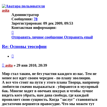
к
началу
asita
Администратор
Сообщения:
78
Зарегистрирован:
09 дек 2009, 09:53
Контактная информация:
Контактная
информация
Отправить личное сообщение
Отправить email
пользователя
asita
Re: Основы теософии
Цитата
Непрочитанное
asita
»
29 янв 2010, 20:39
сообщение
Мир стал таким, не без участия каждого из нас. Тем не
менее все идет своим чередом - по плану эволюции.
А все что стоит на пути у этого плана Творца, например
любители смачно выражаться - убираются в мусорный
бак. Многие ходят в овечьих шкурах и чтобы лучше
видеть кого убрать, нам дана свобода, где каждый
проявляет свою сущность. Когда "заслуг" становиться
достаточно вершится правосудие. Что мы можем тут