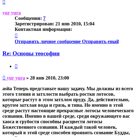
Вернуться
к
началу
yur yura
Сообщения:
7
Зарегистрирован:
21 янв 2010, 15:04
Контактная информация:
Контактная
информация
Отправить личное сообщение
Отправить email
пользователя
yur
Re: Основы теософии
yura
Цитата
Непрочитанное
yur yura
»
28 янв 2010, 23:00
сообщение
asita Теперь представьте нашу задачу. Мы должны из всего
этого тления и затхлости выбрать ростки лотосов,
которые растут в этом затхлом пруду. Да, действительно,
кругом затхлая вода и грязь, и тина. Но именно в этой
среде растут настоящие прекрасные лотосы человеческого
сознания. Именно в вашей среде, среди окружающего вас
хаоса и грубости способны расцвести лотосы
Божественного сознания. И каждый такой человек,
который в этой среде способен проявить сознание Будды,