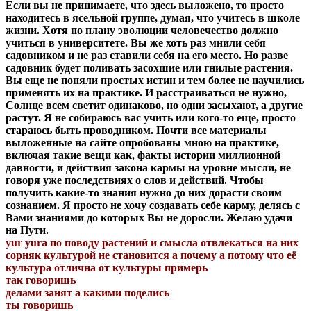
Если вы не принимаете, что здесь выложено, то просто
находитесь в ясельной группе, думая, что учитесь в школе
жизни. Хотя по плану эволюции человечество должно
учиться в университете. Вы же хоть раз мнили себя
садовником и не раз ставили себя на его место. Но разве
садовник будет поливать засохшие или гнилые растения.
Вы еще не поняли простых истин и тем более не научились
применять их на практике. И расстраиваться не нужно,
Солнце всем светит одинаково, но одни засыхают, а другие
растут. Я не собираюсь вас учить или кого-то еще, просто
стараюсь быть проводником. Почти все материалы
выложенные на сайте опробованы мною на практике,
включая такие вещи как, факты истории миллионной
давности, и действия закона кармы на уровне мысли, не
говоря уже последствиях о слов и действий. Чтобы
получить какие-то знания нужно до них дорасти своим
сознанием. Я просто не хочу создавать себе карму, делясь с
Вами знаниями до которых Вы не доросли. Желаю удачи
на Пути.
yur yura по поводу растений и смысла отвлекаться на них
сорняк культурой не становится а почему а потому что её
культура отлична от культуры примерь
так говоришь
делами занят а какими поделись
ты говоришь