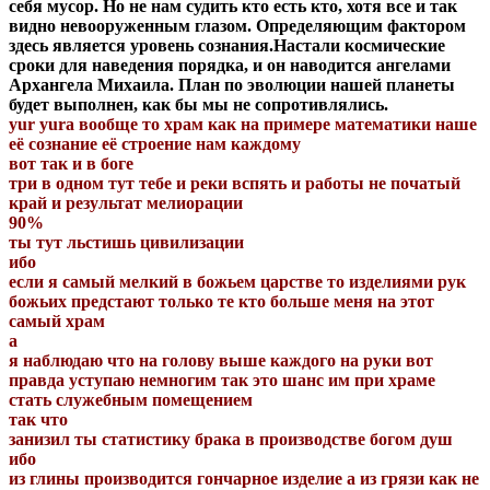
себя мусор. Но не нам судить кто есть кто, хотя все и так
видно невооруженным глазом. Определяющим фактором
здесь является уровень сознания.Настали космические
сроки для наведения порядка, и он наводится ангелами
Архангела Михаила. План по эволюции нашей планеты
будет выполнен, как бы мы не сопротивлялись.
yur yura вообще то храм как на примере математики наше
её сознание её строение нам каждому
вот так и в боге
три в одном тут тебе и реки вспять и работы не початый
край и результат мелиорации
90%
ты тут льстишь цивилизации
ибо
если я самый мелкий в божьем царстве то изделиями рук
божьих предстают только те кто больше меня на этот
самый храм
а
я наблюдаю что на голову выше каждого на руки вот
правда уступаю немногим так это шанс им при храме
стать служебным помещением
так что
занизил ты статистику брака в производстве богом душ
ибо
из глины производится гончарное изделие а из грязи как не