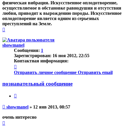
физическая вибрация. Искусственное оплодотворение,
осуществляемое в обстановке равнодушия и отсутствия
любви, приводит к вырождению породы. Искусственное
оплодотворение является одним из серьезных
преступлений на Земле.
Вернуться
к
началу
showmanel
Сообщения:
1
Зарегистрирован:
16 ноя 2012, 22:55
Контактная информация:
Контактная
информация
Отправить личное сообщение
Отправить email
пользователя
showmanel
познавательный сообщение
Цитата
Непрочитанное
showmanel
»
12 янв 2013, 08:57
сообщение
очень интересно
Вернуться
к