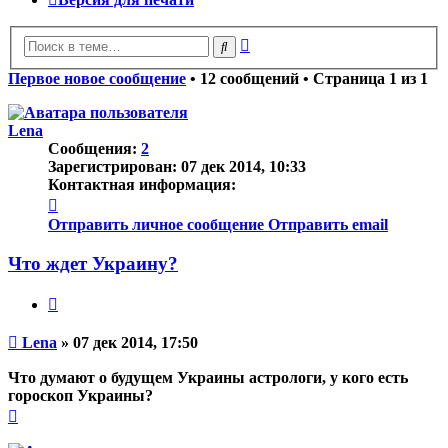
Расширенный
Поиск
поиск
Первое новое сообщение
• 12 сообщений • Страница
1
из
1
Lena
Сообщения:
2
Зарегистрирован:
07 дек 2014, 10:33
Контактная информация:
Контактная
информация
Отправить личное сообщение
Отправить email
пользователя
Lena
Что ждет Украину?
Цитата
Непрочитанное
Lena
»
07 дек 2014, 17:50
сообщение
Что думают о будущем Украины астрологи, у кого есть
гороскоп Украины?
Вернуться
к