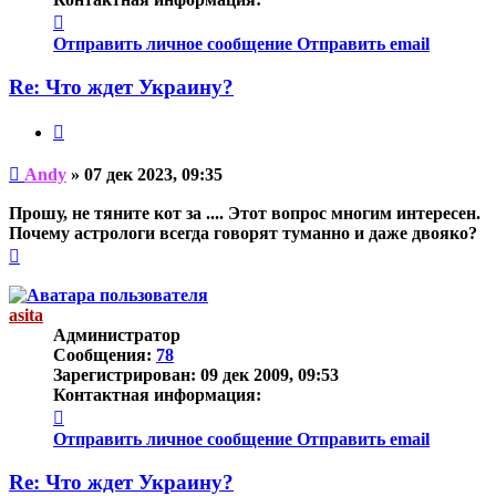
Контактная
информация
Отправить личное сообщение
Отправить email
пользователя
Andy
Re: Что ждет Украину?
Цитата
Непрочитанное
Andy
»
07 дек 2023, 09:35
сообщение
Прошу, не тяните кот за .... Этот вопрос многим интересен.
Почему астрологи всегда говорят туманно и даже двояко?
Вернуться
к
началу
asita
Администратор
Сообщения:
78
Зарегистрирован:
09 дек 2009, 09:53
Контактная информация:
Контактная
информация
Отправить личное сообщение
Отправить email
пользователя
asita
Re: Что ждет Украину?