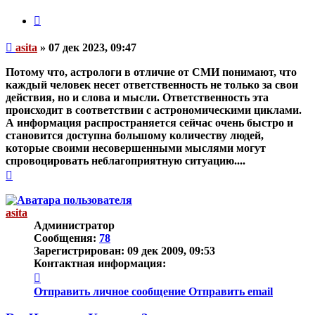
Цитата
Непрочитанное
asita
»
07 дек 2023, 09:47
сообщение
Потому что, астрологи в отличие от СМИ понимают, что
каждый человек несет ответственность не только за свои
действия, но и слова и мысли. Ответственность эта
происходит в соответствии с астрономическими циклами.
А информация распространяется сейчас очень быстро и
становится доступна большому количеству людей,
которые своими несовершенными мыслями могут
спровоцировать неблагоприятную ситуацию....
Вернуться
к
началу
asita
Администратор
Сообщения:
78
Зарегистрирован:
09 дек 2009, 09:53
Контактная информация:
Контактная
информация
Отправить личное сообщение
Отправить email
пользователя
asita