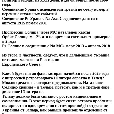
Юпитер выходит из XXII дома, куда он вошёл после 1990
года.
Соединение Урана с асцендентом третий по счёту номер в
перечне актуальных событий
Соединение Pr Урана с Na Asc. Соединение длится с
августа 1915 помай 2031
Прогрессии Солнца через МС натальной карты
Орбис Солнца = ± 2°, что по времени составляет примерно
± 2 года
Pr Солнце в соединении с Na MC• март 2013 – апрель 2018
Из этого, в частности, следует, что в дальнейшем Украина
не станет частью ни России, ни
Европейского Союза.
Какой будет пятая фаза, которая начнётся после 2029 года
с ингрессией ретроградного Юпитера обратно в Телец?
Можно сделать некоторые предположения. Натальное
СолнцеУкраины – в Тельце, поэтому, как и в третьей фазе,
движение Юпитера по
Тельцу должно быть связано с ростом национального
самосознания. В этот период будет снята острота проблемы
полярности и одновременно с этим произойдёт отделение
Украины от Запада, как раньше произошло отделение от