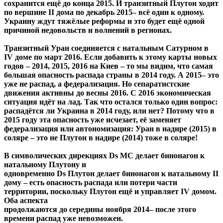
сохранится ещё до конца 2015. И транзитный Плутон ходит
по вершине II дома по декабрь 2015– всё один к одному.
Украину ждут тяжёлые реформы и это будет ещё одной
причиной недовольств и волнений в регионах.
Транзитный Уран соединяется с натальным Сатурном в
IV доме по март 2016. Если добавить к этому карты новых
годов – 2014, 2015, 2016 на Киев – то мы видим, что самая
большая опасность распада страны в 2014 году. А 2015– это
уже не распад, а федерализация. Но сепаратистские
движения активны до весны 2016. С 2016 экономическая
ситуация идёт на лад. Так что остался только один вопрос:
распадётся ли Украина в 2014 году, или нет? Потому что в
2015 году эта опасность уже исчезает, её заменяет
федерализация или автономизация: Уран в надире (2015) в
соляре – это не Плутон в надире (2014) тоже в соляре!
В символических дирекциях Ds МС делает бинонагон к
натальному Плутону и
одновременно Ds Плутон делает бинонагон к натальному II
дому – есть опасность распада или потери части
территории, поскольку Плутон ещё и управляет IV домом.
Оба аспекта
продолжаются до середины ноября 2014– после этого
времени распад уже невозможен.