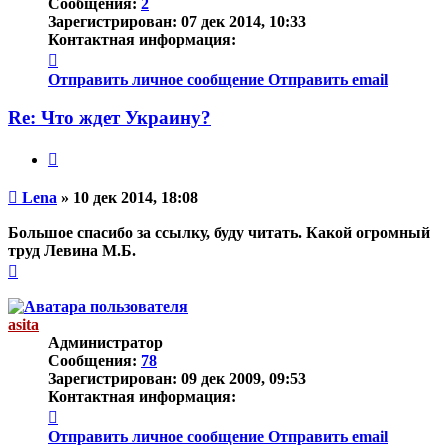
Сообщения:
2
Зарегистрирован:
07 дек 2014, 10:33
Контактная информация:
Контактная
информация
Отправить личное сообщение
Отправить email
пользователя
Lena
Re: Что ждет Украину?
Цитата
Непрочитанное
Lena
»
10 дек 2014, 18:08
сообщение
Большое спасибо за ссылку, буду читать. Какой огромный
труд Левина М.Б.
Вернуться
к
началу
asita
Администратор
Сообщения:
78
Зарегистрирован:
09 дек 2009, 09:53
Контактная информация:
Контактная
информация
Отправить личное сообщение
Отправить email