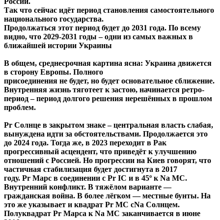
России.
Так что сейчас идёт период становления самостоятельного
национального государства.
Продолжаться этот период будет до 2031 года. По всему
видно, что 2029-2031 годы – одни из самых важных в
ближайшей истории Украины
В общем, среднесрочная картина ясна: Украина движется
в сторону Европы. Полного
присоединения не будет, но будет основательное сближение.
Внутренняя жизнь тяготеет к застою, начинается ретро-
период – период долгого решения нерешённых в прошлом
проблем.
Pr Солнце в закрытом знаке – центральная власть слабая,
вынуждена идти за обстоятельствами. Продолжается это
до 2024 года. Тогда же, в 2023 переходит в Рак
прогрессивный асцендент, что приведёт к улучшению
отношений с Россией. Но прогрессии на Киев говорят, что
частичная стабилизация будет достигнута в 2017
году. Pr Марс в соединении с Pr IC и в 45º к Na МС.
Внутренний конфликт. В тяжёлом варианте ―
гражданская война. В более лёгком ― местные бунты. На
это же указывает и квадрат Pr МС сNa Солнцем.
Полуквадрат Pr Марса к Na МС заканчивается в июне