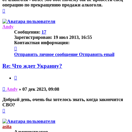
операцию по прекращению продажи алкоголя.
Вернуться
к
началу
Andy
Сообщения:
17
Зарегистрирован:
19 июл 2013, 16:55
Контактная информация:
Контактная
информация
Отправить личное сообщение
Отправить email
пользователя
Andy
Re: Что ждет Украину?
Цитата
Непрочитанное
Andy
»
07 дек 2023, 09:08
сообщение
Добрый день, очень бы хотелось знать, когда закончится
СВО?
Вернуться
к
началу
asita
Администратор