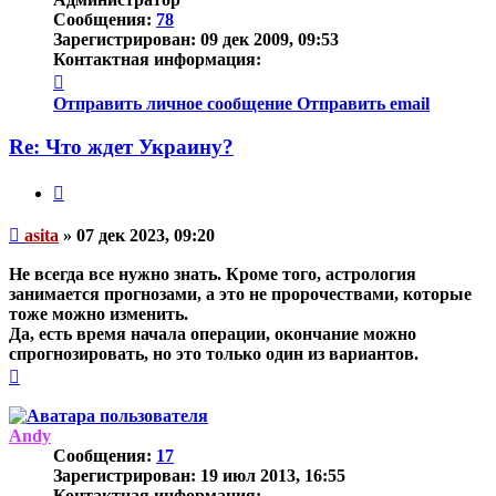
Сообщения:
78
Зарегистрирован:
09 дек 2009, 09:53
Контактная информация:
Контактная
информация
Отправить личное сообщение
Отправить email
пользователя
asita
Re: Что ждет Украину?
Цитата
Непрочитанное
asita
»
07 дек 2023, 09:20
сообщение
Не всегда все нужно знать. Кроме того, астрология
занимается
прогнозами
, а это не пророчествами, которые
тоже можно изменить.
Да, есть время начала операции, окончание можно
спрогнозировать, но это только один из вариантов.
Вернуться
к
началу
Andy
Сообщения:
17
Зарегистрирован:
19 июл 2013, 16:55
Контактная информация: