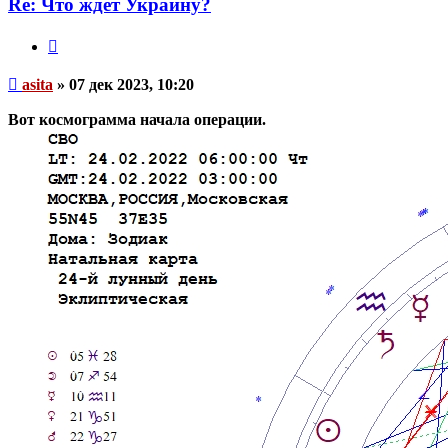
Re: Что ждет Украину?
Цитата
Непрочитанное
asita
»
07 дек 2023, 10:20
сообщение
Вот космограмма начала операции.