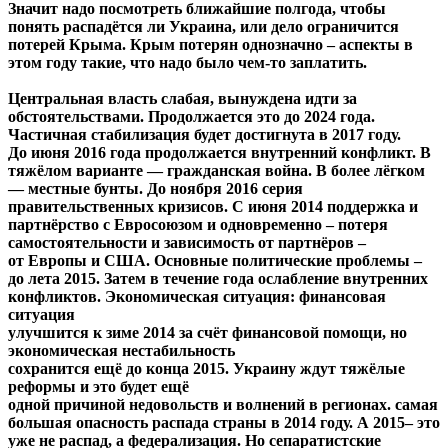
Значит надо посмотреть ближайшие полгода, чтобы
понять распадётся ли Украина, или дело ограничится
потерей Крыма. Крым потерян однозначно – аспекты в
этом году такие, что надо было чем-то заплатить.
Центральная власть слабая, вынуждена идти за
обстоятельствами. Продолжается это до 2024 года.
Частичная стабилизация будет достигнута в 2017 году.
До июня 2016 года продолжается внутренний конфликт. В
тяжёлом варианте ― гражданская война. В более лёгком
― местные бунты. До ноября 2016 серия
правительственных кризисов. С июня 2014 поддержка и
партнёрство с Евросоюзом и одновременно – потеря
самостоятельности и зависимость от партнёров –
от Европы и США. Основные политические проблемы –
до лета 2015. Затем в течение года ослабление внутренних
конфликтов. Экономическая ситуация: финансовая
ситуация
улучшится к зиме 2014 за счёт финансовой помощи, но
экономическая нестабильность
сохранится ещё до конца 2015. Украину ждут тяжёлые
реформы и это будет ещё
одной причиной недовольств и волнений в регионах. самая
большая опасность распада страны в 2014 году. А 2015– это
уже не распад, а федерализация. Но сепаратистские