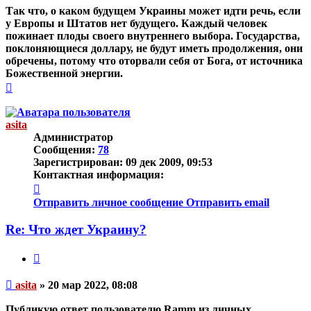
Так что, о каком будущем Украины может идти речь, если
у Европы и Штатов нет будущего. Каждый человек
пожинает плоды своего внутреннего выбора. Государства,
поклоняющиеся доллару, не будут иметь продолжения, они
обречены, потому что оторвали себя от Бога, от источника
Божественной энергии.
Вернуться
к
началу
asita
Администратор
Сообщения:
78
Зарегистрирован:
09 дек 2009, 09:53
Контактная информация:
Контактная
информация
Отправить личное сообщение
Отправить email
пользователя
asita
Re: Что ждет Украину?
Цитата
Непрочитанное
asita
»
20 мар 2022, 08:08
сообщение
Публикую ответ пользователю Ramm из личных