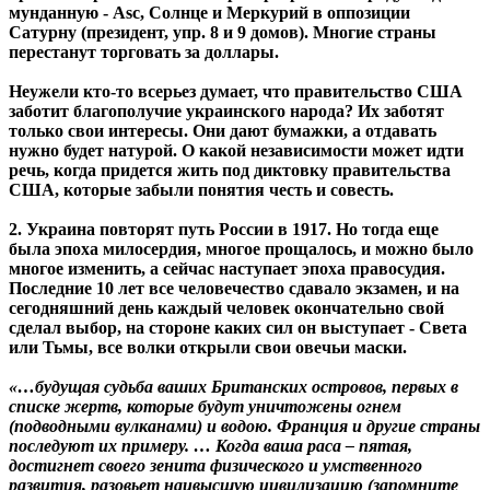
мунданную - Asc, Солнце и Меркурий в оппозиции
Сатурну (президент, упр. 8 и 9 домов). Многие страны
перестанут торговать за доллары.
Неужели кто-то всерьез думает, что правительство США
заботит благополучие украинского народа? Их заботят
только свои интересы. Они дают бумажки, а отдавать
нужно будет натурой. О какой независимости может идти
речь, когда придется жить под диктовку правительства
США, которые забыли понятия честь и совесть.
2. Украина повторят путь России в 1917. Но тогда еще
была эпоха милосердия, многое прощалось, и можно было
многое изменить, а сейчас наступает эпоха правосудия.
Последние 10 лет все человечество сдавало экзамен, и на
сегодняшний день каждый человек окончательно свой
сделал выбор, на стороне каких сил он выступает - Света
или Тьмы, все волки открыли свои овечьи маски.
«…будущая судьба ваших Британских островов, первых в
списке жертв, которые будут уничтожены огнем
(подводными вулканами) и водою. Франция и другие страны
последуют их примеру. … Когда ваша раса – пятая,
достигнет своего зенита физического и умственного
развития, разовьет наивысшую цивилизацию (запомните