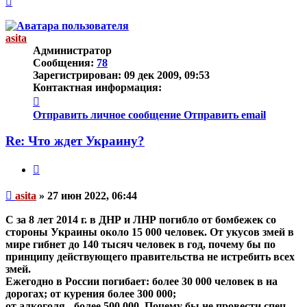
к
началу
asita
Администратор
Сообщения:
78
Зарегистрирован:
09 дек 2009, 09:53
Контактная информация:
Контактная
информация
Отправить личное сообщение
Отправить email
пользователя
asita
Re: Что ждет Украину?
Цитата
Непрочитанное
asita
»
27 июн 2022, 06:44
сообщение
С за 8 лет 2014 г. в ДНР и ЛНР погибло от бомбежек со
стороны Украины около 15 000 человек. От укусов змей в
мире гибнет до 140 тысяч человек в год, почему бы по
принципу действующего правительства не истребить всех
змей.
Ежегодно в России погибает: более 30 000 человек в на
дорогах; от курения более 300 000;
от алкоголя - более 500 000. Почему бы не провести спец