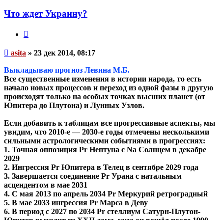
пользователя
asita
Что ждет Украину?
Цитата
Непрочитанное
asita
»
23 дек 2014, 08:17
сообщение
Выкладываю прогноз Левина М.Б.
Все существенные изменения в истории народа, то есть
начало новых процессов и переход из одной фазы в другую
происходят только на особых точках высших планет (от
Юпитера до Плутона) и Лунных Узлов.
Если добавить к таблицам все прогрессивные аспекты, мы
увидим, что 2010-е ― 2030-е годы отмечены несколькими
сильными астрологическими событиями в прогрессиях:
1. Точная оппозиция Pr Нептуна с Na Солнцем в декабре
2029
2. Ингрессия Pr Юпитера в Телец в сентябре 2029 года
3. Завершается соединение Pr Урана с натальным
асцендентом в мае 2031
4. С мая 2013 по апрель 2034 Pr Меркурий ретроградный
5. В мае 2033 ингрессия Pr Марса в Деву
6. В период с 2027 по 2034 Pr стеллиум Сатурн-Плутон-