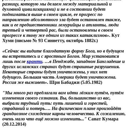
разницу, которую мы делаем между материальной и
духовной цивилизациями) и не в состоянии будет
подниматься выше в своем цикле, ее прогресс по
направлению абсолютного зла будет остановлен также,
как и ее предшественники лемурийцы и атланты, люди
третьей и четвертой рас, были остановлены в своем
прогрессе к тому же одним из таких катаклизмов»
. Кут
Хуми (письмо № 93 Синнетту, октябрь 1882г.)
«Сейчас вы видите благодатную форму Бога, но в будущем
вы встретитесь и с яростным Богом. Мир установится
лишь после
кранти
. …в Пенджабе, западном Бангладеше и
других исламских странах будут страшные разрушения.
Некоторые страны будут уничтожены, у них нет
будущего. Большая часть Америки будет уничтожена.
Россия же выживет»
. Шри Бабаджи (5.05.1982)
"Мы много раз предлагали вам идти лёгким путём, путём
изменения своего сознания. Вы, большинство из вас,
выбрали трудный путь: путь лишений и горестей,
страданий и потерь….
На физическом плане произойдёт
грандиозное схождение кармы человечества. К сожалению,
очень мало что ещё можно изменить..
."
Санат Кумара
(20.12.2014)