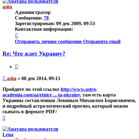
началу
asita
Администратор
Сообщения:
78
Зарегистрирован:
09 дек 2009, 09:53
Контактная информация:
Контактная
информация
Отправить личное сообщение
Отправить email
пользователя
asita
Re: Что ждет Украину?
Цитата
Непрочитанное
asita
»
08 дек 2014, 09:13
сообщение
Пройдите по этой ссылке
http://www.astro-
academia.com/aa/etnice ... ta-ukrainy
, там есть карта
Украины составленная Левиным Михаилом Борисовичем,
и подробный астрологический прогноз, который можно
скачать в формате PDF/
Вернуться
к
началу
Lena