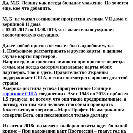
Да, М.Б. Левину как всегда большое уважение. Но хочется
еще, кое-что добавить.
М, Б. не указал соединение прогрессии куспида VII дома с
вершиной II дома
с 03.03.2017 по 13.08.2019, что значительно ухудшает
экономическую ситуацию.
Далее любой прогноз не может быть однобоким, т.е.
1. Необходимо рассматривать и другие карты, в данном
случае карты партнеров.
Например, в астрологии личности при прогнозе переезда
семьи, мы всегда смотрим натальные карты обоих
партнеров. Так и здесь. Правительство Украины
поддерживает США, и стоит посмотреть прогноз для этой
страны.
Америка достигла успеха (прогрессивное Солнце в
гороскопе США
соединении с Asc c 1948 по 2018 с орбисом
1.5 градуса), не потому, что они такие предприимчивые, а
потому, что там жил человек способный проводить
Божественную энергию – Марк Профет. Но американцы
отвергли Бога, они поклоняются только доллару.
И с осени 2016г. на момент выборов штаты ждет большой
кризис – При наложении карт Прогрессий – градус год на