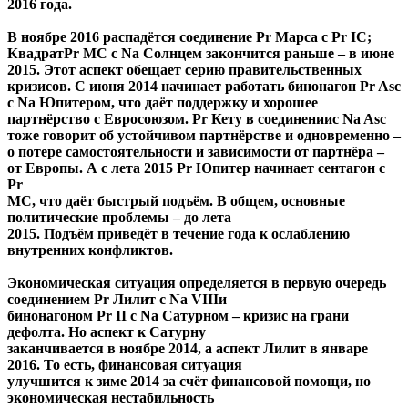
2016 года.
В ноябре 2016 распадётся соединение Pr Марса с Pr IC;
КвадратPr МС с Na Солнцем закончится раньше – в июне
2015. Этот аспект обещает серию правительственных
кризисов. С июня 2014 начинает работать бинонагон Pr Asc
с Na Юпитером, что даёт поддержку и хорошее
партнёрство с Евросоюзом. Pr Кету в соединениис Na Asc
тоже говорит об устойчивом партнёрстве и одновременно –
о потере самостоятельности и зависимости от партнёра –
от Европы. А с лета 2015 Pr Юпитер начинает сентагон с
Pr
МС, что даёт быстрый подъём. В общем, основные
политические проблемы – до лета
2015. Подъём приведёт в течение года к ослаблению
внутренних конфликтов.
Экономическая ситуация определяется в первую очередь
соединением Pr Лилит с Na VIIIи
бинонагоном Pr II с Na Сатурном – кризис на грани
дефолта. Но аспект к Сатурну
заканчивается в ноябре 2014, а аспект Лилит в январе
2016. То есть, финансовая ситуация
улучшится к зиме 2014 за счёт финансовой помощи, но
экономическая нестабильность