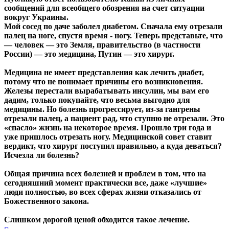
сообщений для всеобщего обозрения на счет ситуации
вокруг Украины.
Мой сосед по даче заболел диабетом. Сначала ему отрезали
палец на ноге, спустя время - ногу. Теперь представьте, что
— человек — это Земля, правительство (в частности
России) — это медицина, Путин — это хирург.
Медицина не имеет представления как лечить диабет,
потому что не понимает причины его возникновения.
Железы перестали вырабатывать инсулин, мы вам его
дадим, только покупайте, что весьма выгодно для
медицины. Но болезнь прогрессирует, из-за гангрены
отрезали палец, а пациент рад, что ступню не отрезали. Это
«спасло» жизнь на некоторое время. Прошло три года и
уже пришлось отрезать ногу. Медицинской совет ставит
вердикт, что хирург поступил правильно, а куда деваться?
Исчезла ли болезнь?
Общая причина всех болезней и проблем в том, что на
сегодняшний момент практически все, даже «лучшие»
люди полностью, во всех сферах жизни отказались от
Божественного закона.
Слишком дорогой ценой обходится такое лечение.
Вернуться