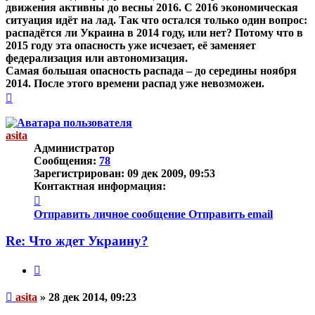
движения активны до весны 2016. С 2016 экономическая
ситуация идёт на лад. Так что остался только один вопрос:
распадётся ли Украина в 2014 году, или нет? Потому что в
2015 году эта опасность уже исчезает, её заменяет
федерализация или автономизация.
Самая большая опасность распада – до середины ноября
2014. После этого времени распад уже невозможен.
Вернуться
к
началу
asita
Администратор
Сообщения:
78
Зарегистрирован:
09 дек 2009, 09:53
Контактная информация:
Контактная
информация
Отправить личное сообщение
Отправить email
пользователя
asita
Re: Что ждет Украину?
Цитата
Непрочитанное
asita
»
28 дек 2014, 09:23
сообщение