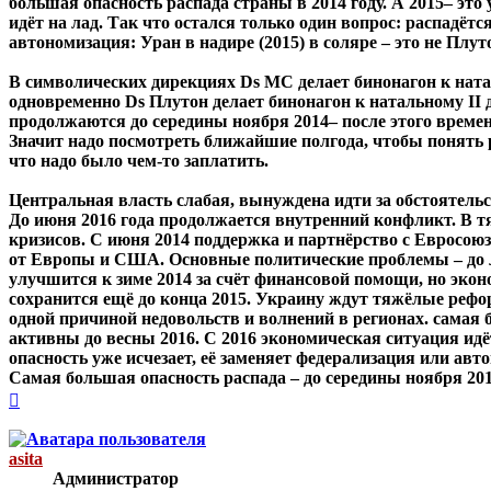
большая опасность распада страны в 2014 году. А 2015– это
идёт на лад. Так что остался только один вопрос: распадётся
автономизация: Уран в надире (2015) в соляре – это не Плуто
В символических дирекциях Ds МС делает бинонагон к нат
одновременно Ds Плутон делает бинонагон к натальному II 
продолжаются до середины ноября 2014– после этого време
Значит надо посмотреть ближайшие полгода, чтобы понять р
что надо было чем-то заплатить.
Центральная власть слабая, вынуждена идти за обстоятельст
До июня 2016 года продолжается внутренний конфликт. В т
кризисов. С июня 2014 поддержка и партнёрство с Евросоюз
от Европы и США. Основные политические проблемы – до ле
улучшится к зиме 2014 за счёт финансовой помощи, но эко
сохранится ещё до конца 2015. Украину ждут тяжёлые рефо
одной причиной недовольств и волнений в регионах. самая б
активны до весны 2016. С 2016 экономическая ситуация идёт 
опасность уже исчезает, её заменяет федерализация или авт
Самая большая опасность распада – до середины ноября 201
Вернуться
к
началу
asita
Администратор