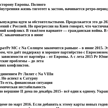
 сторону Европы. Полного
. Внутренняя жизнь тяготеет к застою, начинается ретро-пер
ынуждена идти за обстоятельствами. Продолжается это до 2024
ний с Россией. Но прогрессии на Киев говорят, что частична
ренний конфликт. В тяжёлом варианте ― гражданская война. В
С заканчивается в июне
адратPr МС с Na Солнцем закончится раньше – в июне 2015. 
ом, что даёт поддержку и хорошее партнёрство с Евросоюзом.
 зависимости от партнёра – от Европы. А с лета 2015 Pr Юпит
ские проблемы – до лета
нних конфликтов.
единением Pr Лилит с Na VIIIи
. Но аспект к Сатурну
 То есть, финансовая ситуация
номическая нестабильность
по вершине II дома по декабрь 2015– всё один к одному. Укр
ме по март 2016. Если добавить к этому карты новых годов –