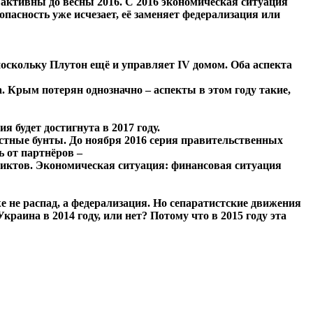
я активны до весны 2016. С 2016 экономическая ситуация
 опасность уже исчезает, её заменяет федерализация или
 поскольку Плутон ещё и управляет IV домом. Оба аспекта
 Крым потерян однозначно – аспекты в этом году такие,
 будет достигнута в 2017 году.
стные бунты. До ноября 2016 серия правительственных
ь от партнёров –
ликтов. Экономическая ситуация: финансовая ситуация
же не распад, а федерализация. Но сепаратистские движения
краина в 2014 году, или нет? Потому что в 2015 году эта