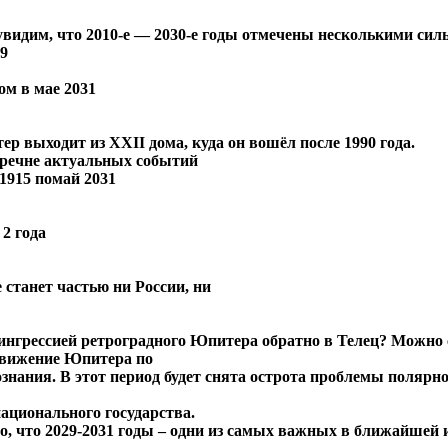
увидим, что 2010-е ― 2030-е годы отмечены несколькими си
29
ом в мае 2031
ер выходит из XXII дома, куда он вошёл после 1990 года.
перечне актуальных событий
 1915 помай 2031
 2 года
е станет частью ни России, ни
 с ингрессией ретроградного Юпитера обратно в Телец? Можн
 движение Юпитера по
знания. В этот период будет снята острота проблемы полярн
национального государства.
дно, что 2029-2031 годы – одни из самых важных в ближайше