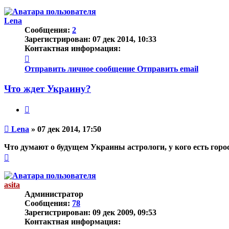
Lena
Сообщения:
2
Зарегистрирован:
07 дек 2014, 10:33
Контактная информация:
Контактная
информация
Отправить личное сообщение
Отправить email
пользователя
Lena
Что ждет Украину?
Цитата
Непрочитанное
Lena
»
07 дек 2014, 17:50
сообщение
Что думают о будущем Украины астрологи, у кого есть гор
Вернуться
к
началу
asita
Администратор
Сообщения:
78
Зарегистрирован:
09 дек 2009, 09:53
Контактная информация: