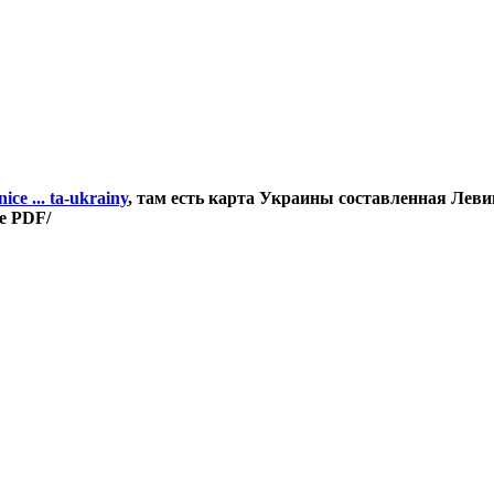
ce ... ta-ukrainy
, там есть карта Украины составленная Ле
е PDF/