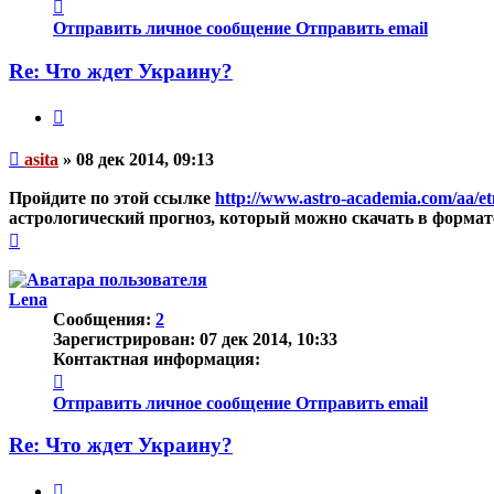
Контактная
информация
Отправить личное сообщение
Отправить email
пользователя
asita
Re: Что ждет Украину?
Цитата
Непрочитанное
asita
»
08 дек 2014, 09:13
сообщение
Пройдите по этой ссылке
http://www.astro-academia.com/aa/etni
астрологический прогноз, который можно скачать в формат
Вернуться
к
началу
Lena
Сообщения:
2
Зарегистрирован:
07 дек 2014, 10:33
Контактная информация:
Контактная
информация
Отправить личное сообщение
Отправить email
пользователя
Lena
Re: Что ждет Украину?
Цитата