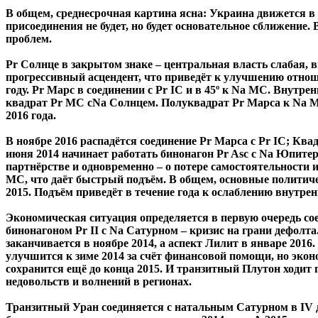
В общем, среднесрочная картина ясна: Украина движется в
присоединения не будет, но будет основательное сближение
проблем.
Pr Солнце в закрытом знаке – центральная власть слабая, в
прогрессивный асцендент, что приведёт к улучшению отноше
году. Pr Марс в соединении с Pr IC и в 45º к Na МС. Внут
квадрат Pr МС сNa Солнцем. Полуквадрат Pr Марса к Na М
2016 года.
В ноябре 2016 распадётся соединение Pr Марса с Pr IC; Кв
июня 2014 начинает работать бинонагон Pr Asc с Na Юпитер
партнёрстве и одновременно – о потере самостоятельности и
МС, что даёт быстрый подъём. В общем, основные политиче
2015. Подъём приведёт в течение года к ослаблению внутре
Экономическая ситуация определяется в первую очередь со
бинонагоном Pr II с Na Сатурном – кризис на грани дефолта
заканчивается в ноябре 2014, а аспект Лилит в январе 2016.
улучшится к зиме 2014 за счёт финансовой помощи, но эко
сохранится ещё до конца 2015. И транзитный Плутон ходит 
недовольств и волнений в регионах.
Транзитный Уран соединяется с натальным Сатурном в IV до