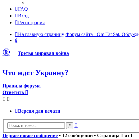
FAQ
Вход
Регистрация
На главную страницу
Форум сайта - Om Tat Sat. Обсужд
Поиск
🔞
Третья мировая война
Что ждет Украину?
Правила форума
Ответить
Версия для печати
Расширенный
Поиск
поиск
Первое новое сообщение
• 12 сообщений • Страница
1
из
1