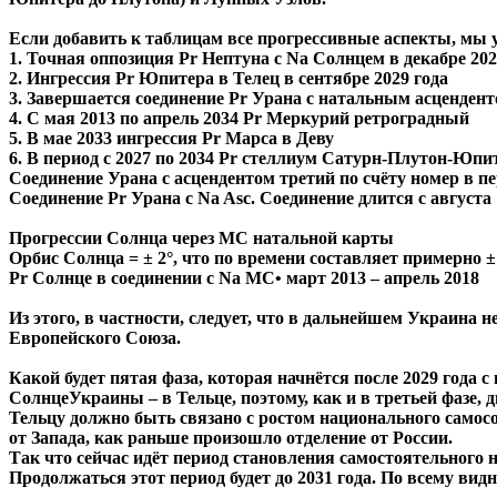
Если добавить к таблицам все прогрессивные аспекты, мы 
1. Точная оппозиция Pr Нептуна с Na Солнцем в декабре 20
2. Ингрессия Pr Юпитера в Телец в сентябре 2029 года
3. Завершается соединение Pr Урана с натальным асцендент
4. С мая 2013 по апрель 2034 Pr Меркурий ретроградный
5. В мае 2033 ингрессия Pr Марса в Деву
6. В период с 2027 по 2034 Pr стеллиум Сатурн-Плутон-Юпит
Соединение Урана с асцендентом третий по счёту номер в 
Соединение Pr Урана с Na Asc. Соединение длится с августа
Прогрессии Солнца через МС натальной карты
Орбис Солнца = ± 2°, что по времени составляет примерно ±
Pr Солнце в соединении с Na MC• март 2013 – апрель 2018
Из этого, в частности, следует, что в дальнейшем Украина н
Европейского Союза.
Какой будет пятая фаза, которая начнётся после 2029 года
СолнцеУкраины – в Тельце, поэтому, как и в третьей фазе,
Тельцу должно быть связано с ростом национального самосо
от Запада, как раньше произошло отделение от России.
Так что сейчас идёт период становления самостоятельного 
Продолжаться этот период будет до 2031 года. По всему ви