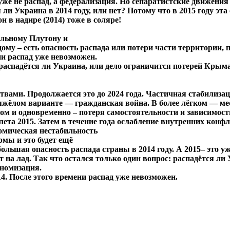
 уже не распад, а федерализация. Но сепаратистские движени
 ли Украина в 2014 году, или нет? Потому что в 2015 году эта
н в надире (2014) тоже в соляре!
альному Плутону и
дому – есть опасность распада или потери части территории,
ни распад уже невозможен.
аспадётся ли Украина, или дело ограничится потерей Крыма.
вами. Продолжается это до 2024 года. Частичная стабилизация
яжёлом варианте ― гражданская война. В более лёгком ― ме
ом и одновременно – потеря самостоятельности и зависимост
та 2015. Затем в течение года ослабление внутренних конф
номическая нестабильность
рмы и это будет ещё
ольшая опасность распада страны в 2014 году. А 2015– это у
на лад. Так что остался только один вопрос: распадётся ли У
ономизация.
4. После этого времени распад уже невозможен.