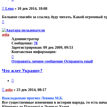
Непрочитанное
Lena
»
10 дек 2014, 18:08
сообщение
Большое спасибо за ссылку, буду читать. Какой огромный т
Вернуться
к
началу
asita
Администратор
Сообщения:
78
Зарегистрирован:
09 дек 2009, 09:53
Контактная информация:
Контактная
информация
Отправить личное сообщение
Отправить email
пользователя
asita
Что ждет Украину?
Цитата
Непрочитанное
asita
»
23 дек 2014, 08:17
сообщение
Выкладываю прогноз Левина М.Б.
Все существенные изменения в истории народа, то есть нач
Юпитера до Плутона) и Лунных Узлов.