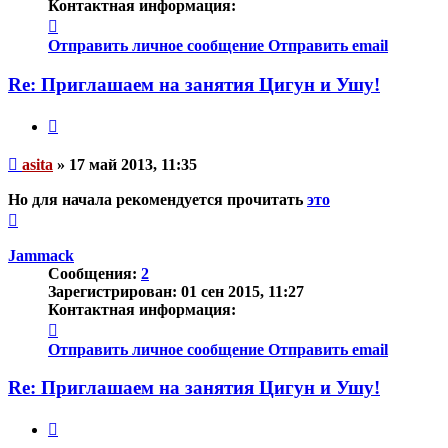
Контактная информация:
Контактная
информация
Отправить личное сообщение
Отправить email
пользователя
asita
Re: Приглашаем на занятия Цигун и Ушу!
Цитата
Непрочитанное
asita
»
17 май 2013, 11:35
сообщение
Но для начала рекомендуется прочитать
это
Вернуться
к
началу
Jammack
Сообщения:
2
Зарегистрирован:
01 сен 2015, 11:27
Контактная информация:
Контактная
информация
Отправить личное сообщение
Отправить email
пользователя
Jammack
Re: Приглашаем на занятия Цигун и Ушу!
Цитата