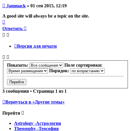
Непрочитанное
Jammack
»
01 сен 2015, 12:19
сообщение
A good site will always be a topic on the site.
Вернуться
к
Ответить
началу
Версия для печати
Показать:
Поле сортировки:
Порядок:
3 сообщения • Страница
1
из
1
Вернуться в «Другие темы»
Перейти
Astrology -Астрология
Theosophy -Теософия