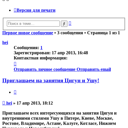
Версия для печати
Расширенный
Поиск
поиск
Первое новое сообщение
• 3 сообщения • Страница
1
из
1
hei
Сообщения:
1
Зарегистрирован:
17 апр 2013, 16:48
Контактная информация:
Контактная
информация
Отправить личное сообщение
Отправить email
пользователя
hei
Приглашаем на занятия Цигун и Ушу!
Цитата
Непрочитанное
hei
»
17 апр 2013, 18:12
сообщение
Приглашаем всех интересующихся на занятия Цигун и
внутренними стилями Ушу в Питере, Киеве, Москве,
Ростове, Владимире, Астане, Калуге, Котласе, Нижнем