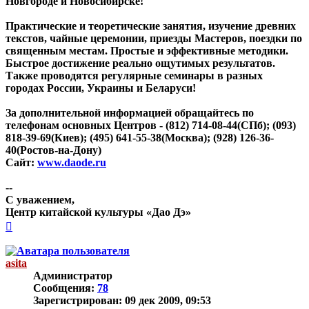
Новгороде и Новосибирске!
Практические и теоретические занятия, изучение древних
текстов, чайные церемонии, приезды Мастеров, поездки по
священным местам. Простые и эффективные методики.
Быстрое достижение реально ощутимых результатов.
Также проводятся регулярные семинары в разных
городах России, Украины и Беларуси!
За дополнительной информацией обращайтесь по
телефонам основных Центров - (812) 714-08-44(СПб); (093)
818-39-69(Киев); (495) 641-55-38(Москва); (928) 126-36-
40(Ростов-на-Дону)
Сайт:
www.daode.ru
--
С уважением,
Центр китайской культуры «Дао Дэ»
Вернуться
к
началу
asita
Администратор
Сообщения:
78
Зарегистрирован:
09 дек 2009, 09:53