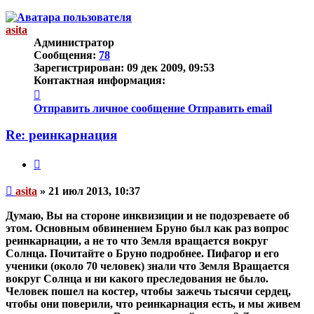
к
началу
asita
Администратор
Сообщения:
78
Зарегистрирован:
09 дек 2009, 09:53
Контактная информация:
Контактная
информация
Отправить личное сообщение
Отправить email
пользователя
asita
Re: реинкарнация
Цитата
Непрочитанное
asita
»
21 июл 2013, 10:37
сообщение
Думаю, Вы на стороне инквизиции и не подозреваете об
этом. Основным обвинением Бруно был как раз вопрос
реинкарнации, а не то что Земля вращается вокруг
Солнца. Почитайте о Бруно подробнее. Пифагор и его
ученики (около 70 человек) знали что Земля Вращается
вокруг Солнца и ни какого преследования не было.
Человек пошел на костер, чтобы зажечь тысячи сердец,
чтобы они поверили, что реинкарнация есть, и мы живем