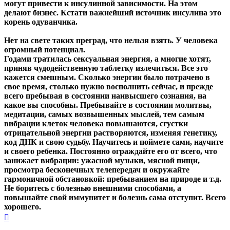
могут привести к инсулинной зависимости. На этом
делают бизнес. Кстати важнейший источник инсулина это
корень одуванчика.
Нет на свете таких преград, что нельзя взять. У человека
огромный потенциал.
Годами тратилась сексуальная энергия, а многие хотят,
приняв чудодейственную таблетку излечиться.
Все это
кажется смешным.
Сколько энергии было потрачено в
свое время, столько нужно восполнить сейчас
, и прежде
всего пребывая в состоянии наивысшего сознания, на
какое вы способны. Пребывайте в состоянии молитвы,
медитации, самых возвышенных мыслей, тем самым
вибрации клеток человека повышаются, сгустки
отрицательной энергии растворяются, изменяя генетику,
код ДНК и свою судьбу. Научитесь и поймете сами, научите
и своего ребенка. Постоянно ограждайте его от всего, что
занижает вибрации: ужасной музыки, мясной пищи,
просмотра бесконечных телепередач и окружайте
гармоничной обстановкой: пребыванием на природе и т.д.
Не боритесь с болезнью внешними способами, а
повышайте свой иммунитет и болезнь сама отступит
. Всего
хорошего.
Вернуться
к