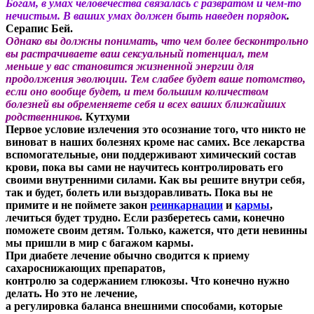
Богам, в умах человечества связалась с развратом и чем-то
нечистым. В ваших умах должен быть наведен порядок
.
Серапис Бей.
Однако вы должны понимать, что чем более бесконтрольно
вы растрачиваете ваш сексуальный потенциал, тем
меньше у вас становится жизненной энергии для
продолжения эволюции. Тем слабее будет ваше потомство,
если оно вообще будет, и тем большим количеством
болезней вы обременяете себя и всех ваших ближайших
родственников
.
Кутхуми
Первое условие излечения это осознание того, что никто не
виноват в наших болезнях кроме нас самих. Все лекарства
вспомогательные, они поддерживают химический состав
крови, пока вы сами не научитесь контролировать его
своими внутренними силами. Как вы решите внутри себя,
так и будет, болеть или выздоравливать. Пока вы не
примите и не поймете закон
реинкарнации
и
кармы
,
лечиться будет трудно. Если разберетесь сами, конечно
поможете своим детям. Только, кажется, что дети невинны
мы пришли в мир с багажом кармы.
При диабете лечение обычно сводится к приему
сахароснижающих препаратов,
контролю за содержанием глюкозы. Что конечно нужно
делать. Но это не лечение,
а регулировка баланса внешними способами, которые