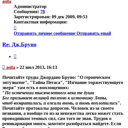
asita
Администратор
Сообщения:
78
Зарегистрирован:
09 дек 2009, 09:53
Контактная информация:
Контактная
информация
Отправить личное сообщение
Отправить email
пользователя
asita
Re: Дж.Бруно
Цитата
Непрочитанное
asita
»
22 июл 2013, 16:13
сообщение
Почитайте труды Джордано Бруно: "О героическом
энтузиазме", "Тайна Пегаса", "Изгнание торжествующего
зверя" там есть о воплощениях:
"
По истечении тысячелетнего века те души
Бог призывает великой толпою к источнику Леты,
чтоб возвратились, и ожили вновь, и вновь воплотились
".
Почитайте протоколы допросов. Человек из-за своего
незнания, а вообще-то из-за невежества легко может стать
проводником темных сил, сам того не зная. Трудов о
реинкарнации много, захотите разобраться найдете. Если