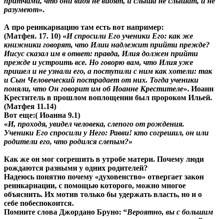
притчами, что они видя не видят, и слыша не слышат, и не
разумеют
».
А про реинкарнацию там есть вот например:
(Матфея. 17. 10) «
И спросили Его ученики Его: как же
книжники говорят, что Илии надлежит прийти прежде?
Иисус сказал им в ответ: правда, Илия должен прийти
прежде и устроить все.
Но говорю вам, что Илия уже
пришел и не узнали его, а поступили с ним как хотели
: так
и Сын Человеческий пострадает от них. Тогда ученики
поняли, что Он говорит им об Иоанне Крестителе
». Иоанн
Креститель в прошлом воплощении был пророком Ильей.
(Матфея 11.14)
Вот еще:( Иоанна 9.1)
«
И, проходя, увидел человека, слепого от рождения.
Ученики Его спросили у Него: Равви! кто согрешил, он или
родители его, что родился слепым?
»
Как же он мог согрешить в утробе матери. Почему люди
рождаются разными у одних родителей?
Надеюсь понятно почему «духовенство» отвергает
закон
реинкарнации, с помощью которого, можно многое
объяснить
. Их мотив только бы удержать власть, но и о
себе побеспокоится.
Помните слова Джордано Бруно: “
Вероятно, вы с большим