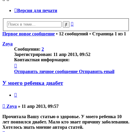
Версия для печати
Расширенный
Поиск
поиск
Первое новое сообщение
• 12 сообщений • Страница
1
из
1
Zoya
Сообщения:
2
Зарегистрирован:
11 апр 2013, 09:52
Контактная информация:
Контактная
информация
Отправить личное сообщение
Отправить email
пользователя
Zoya
У моего ребенка диабет
Цитата
Непрочитанное
Zoya
»
11 апр 2013, 09:57
сообщение
Прочитала Вашу статью о здоровье. У моего ребенка 10
лет появился диабет. Мало кто знает причину заболевания.
Хотелось знать мнение автора статей.