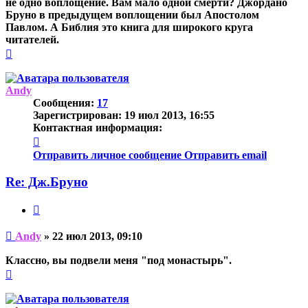
не одно воплощение. Вам мало одной смерти? Джордано
Бруно в предыдущем воплощении был Апостолом
Павлом. А Библия это книга для широкого круга
читателей.
Вернуться
к
началу
Andy
Сообщения:
17
Зарегистрирован:
19 июл 2013, 16:55
Контактная информация:
Контактная
информация
Отправить личное сообщение
Отправить email
пользователя
Andy
Re: Дж.Бруно
Цитата
Непрочитанное
Andy
»
22 июл 2013, 09:10
сообщение
Классно, вы подвели меня "под монастырь".
Вернуться
к
началу