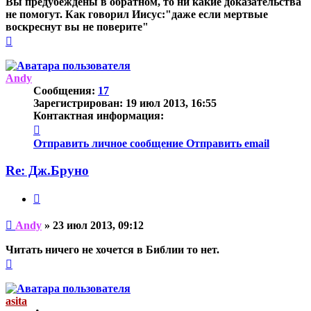
Вы предубеждены в обратном, то ни какие доказательства
не помогут. Как говорил Иисус:"даже если мертвые
воскреснут вы не поверите"
Вернуться
к
началу
Andy
Сообщения:
17
Зарегистрирован:
19 июл 2013, 16:55
Контактная информация:
Контактная
информация
Отправить личное сообщение
Отправить email
пользователя
Andy
Re: Дж.Бруно
Цитата
Непрочитанное
Andy
»
23 июл 2013, 09:12
сообщение
Читать ничего не хочется в Библии то нет.
Вернуться
к
началу
asita