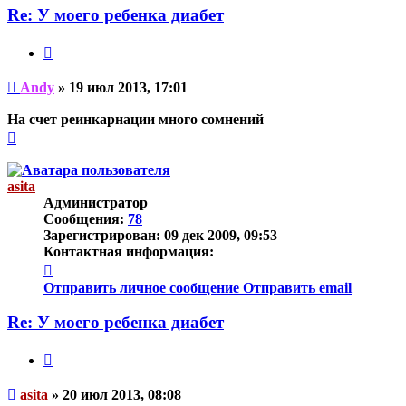
Andy
Re: У моего ребенка диабет
Цитата
Непрочитанное
Andy
»
19 июл 2013, 17:01
сообщение
На счет реинкарнации много сомнений
Вернуться
к
началу
asita
Администратор
Сообщения:
78
Зарегистрирован:
09 дек 2009, 09:53
Контактная информация:
Контактная
информация
Отправить личное сообщение
Отправить email
пользователя
asita
Re: У моего ребенка диабет
Цитата
Непрочитанное
asita
»
20 июл 2013, 08:08