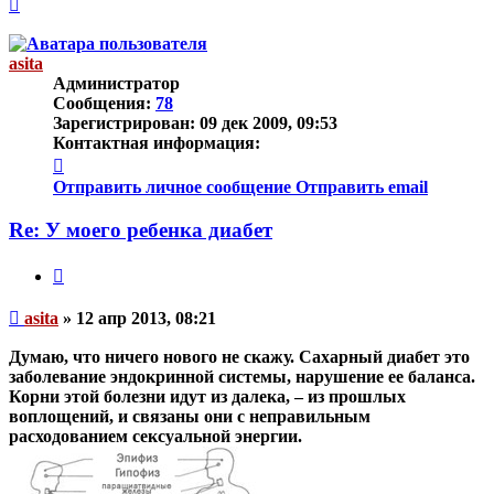
Вернуться
к
началу
asita
Администратор
Сообщения:
78
Зарегистрирован:
09 дек 2009, 09:53
Контактная информация:
Контактная
информация
Отправить личное сообщение
Отправить email
пользователя
asita
Re: У моего ребенка диабет
Цитата
Непрочитанное
asita
»
12 апр 2013, 08:21
сообщение
Думаю, что ничего нового не скажу. Сахарный диабет это
заболевание эндокринной системы, нарушение ее баланса.
Корни этой болезни идут из далека, – из прошлых
воплощений, и связаны они с неправильным
расходованием сексуальной энергии.