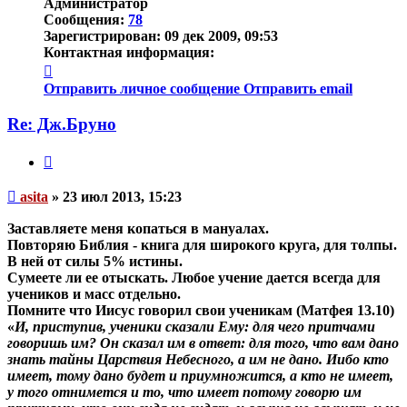
Администратор
Сообщения:
78
Зарегистрирован:
09 дек 2009, 09:53
Контактная информация:
Контактная
информация
Отправить личное сообщение
Отправить email
пользователя
asita
Re: Дж.Бруно
Цитата
Непрочитанное
asita
»
23 июл 2013, 15:23
сообщение
Заставляете меня копаться в мануалах.
Повторяю Библия - книга для широкого круга, для толпы.
В ней от силы 5% истины.
Сумеете ли ее отыскать. Любое учение дается всегда для
учеников и масс отдельно.
Помните что Иисус говорил свои ученикам (Матфея 13.10)
«
И, приступив, ученики сказали Ему: для чего притчами
говоришь им? Он сказал им в ответ: для того, что
вам дано
знать тайны Царствия Небесного, а им не дано
. Иибо кто
имеет, тому дано будет и приумножится, а кто не имеет,
у того отнимется и то, что имеет потому говорю им