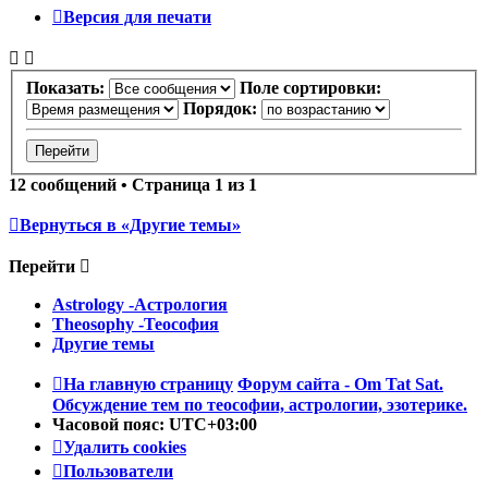
Версия для печати
Показать:
Поле сортировки:
Порядок:
12 сообщений • Страница
1
из
1
Вернуться в «Другие темы»
Перейти
Astrology -Астрология
Theosophy -Теософия
Другие темы
На главную страницу
Форум сайта - Om Tat Sat.
Обсуждение тем по теософии, астрологии, эзотерике.
Часовой пояс:
UTC+03:00
Удалить cookies
Пользователи