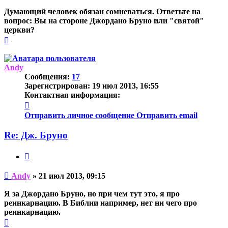
сообщение
Думающий человек обязан сомневаться. Ответьте на
вопрос: Вы на стороне Джордано Бруно или "святой"
церкви?
Вернуться
к
началу
Andy
Сообщения:
17
Зарегистрирован:
19 июл 2013, 16:55
Контактная информация:
Контактная
информация
Отправить личное сообщение
Отправить email
пользователя
Andy
Re: Дж. Бруно
Цитата
Непрочитанное
Andy
»
21 июл 2013, 09:15
сообщение
Я за Джордано Бруно, но при чем тут это, я про
реинкарнацию. В Библии например, нет ни чего про
реинкарнацию.
Вернуться