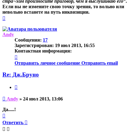
стра¬хом произносите приговор, чем я выслушиваю его
”.
Е
сли вы не измените свою точку зрения, то вольно или
невольно встанете на путь инквизиции.
Вернуться
к
началу
Andy
Сообщения:
17
Зарегистрирован:
19 июл 2013, 16:55
Контактная информация:
Контактная
информация
Отправить личное сообщение
Отправить email
пользователя
Andy
Re: Дж.Бруно
Цитата
Непрочитанное
Andy
»
24 июл 2013, 13:06
сообщение
Да.....!
Вернуться
к
Ответить
началу