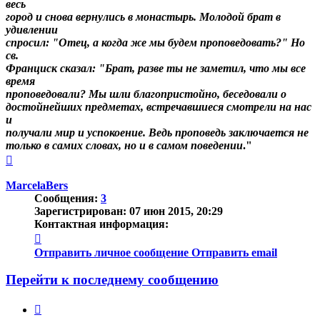
весь
город и снова вернулись в монастырь. Молодой брат в
удивлении
спросил: "Отец, а когда же мы будем проповедовать?" Но
св.
Франциск сказал: "Брат, разве ты не заметил, что мы все
время
проповедовали? Мы шли благопристойно, беседовали о
достойнейших предметах, встречавшиеся смотрели на нас
и
получали мир и успокоение.
Ведь проповедь заключается не
только в самих словах, но и в самом поведении
."
Вернуться
к
началу
MarcelaBers
Сообщения:
3
Зарегистрирован:
07 июн 2015, 20:29
Контактная информация:
Контактная
информация
Отправить личное сообщение
Отправить email
пользователя
MarcelaBers
Перейти к последнему сообщению
Цитата