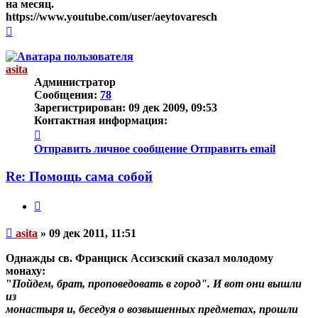
на месяц.
https://www.youtube.com/user/aeytovaresch
Вернуться
к
началу
asita
Администратор
Сообщения:
78
Зарегистрирован:
09 дек 2009, 09:53
Контактная информация:
Контактная
информация
Отправить личное сообщение
Отправить email
пользователя
asita
Re: Помощь сама собой
Цитата
Непрочитанное
asita
»
09 дек 2011, 11:51
сообщение
Однажды св. Франциск Ассизский сказал молодому
монаху:
"
Пойдем, брат, проповедовать в город". И вот они вышли
из
монастыря и, беседуя о возвышенных предметах, прошли