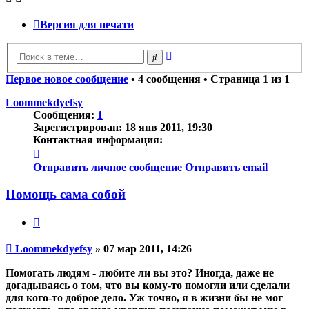
Версия для печати
Расширенный
Поиск
поиск
Первое новое сообщение
• 4 сообщения • Страница
1
из
1
Loommekdyefsy
Сообщения:
1
Зарегистрирован:
18 янв 2011, 19:30
Контактная информация:
Контактная
информация
Отправить личное сообщение
Отправить email
пользователя
Loommekdyefsy
Помощь сама собой
Цитата
Непрочитанное
Loommekdyefsy
»
07 мар 2011, 14:26
сообщение
Помогать людям - любите ли вы это? Иногда, даже не
догадываясь о том, что вы кому-то помогли или сделали
для кого-то доброе дело. Уж точно, я в жизни бы не мог