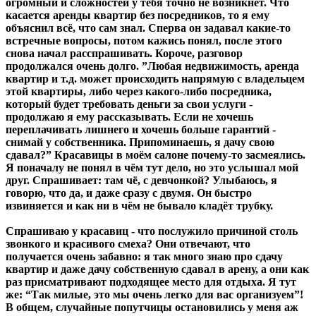
огромный и сложностей у тебя точно не возникнет. Что
касается аренды квартир без посредников, то я ему
объяснил всё, что сам знал. Сперва он задавал какие-то
встречные вопросы, потом кажись понял, после этого
снова начал расспрашивать. Короче, разговор
продолжался очень долго. ”Любая недвижимость, аренда
квартир и т.д. может происходить напрямую с владельцем
этой квартиры, либо через какого-либо посредника,
который будет требовать деньги за свои услуги -
продолжаю я ему рассказывать. Если не хочешь
переплачивать лишнего и хочешь больше гарантий -
снимай у собственника. Припоминаешь, я дачу свою
сдавал?” Красавицы в моём салоне почему-то засмеялись.
Я поначалу не понял в чём тут дело, но это услышал мой
друг. Спрашивает: там чё, с девчонкой? Улыбаюсь, я
говорю, что да, и даже сразу с двумя. Он быстро
извиняется и как ни в чём не бывало кладёт трубку.
Спрашиваю у красавиц - что послужило причиной столь
звонкого и красивого смеха? Они отвечают, что
получается очень забавно: я так много знаю про сдачу
квартир и даже дачу собственную сдавал в арену, а они как
раз присматривают подходящее место для отдыха. Я тут
же: “Так милые, это мы очень легко для вас организуем”!
В общем, случайные попутчицы остановились у меня аж