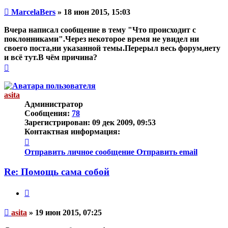
Непрочитанное
MarcelaBers
»
18 июн 2015, 15:03
сообщение
Вчера написал сообщение в тему "Что происходит с
поклонниками".Через некоторое время не увидел ни
своего поста,ни указанной темы.Перерыл весь форум,нету
и всё тут.В чём причина?
Вернуться
к
началу
asita
Администратор
Сообщения:
78
Зарегистрирован:
09 дек 2009, 09:53
Контактная информация:
Контактная
информация
Отправить личное сообщение
Отправить email
пользователя
asita
Re: Помощь сама собой
Цитата
Непрочитанное
asita
»
19 июн 2015, 07:25
сообщение