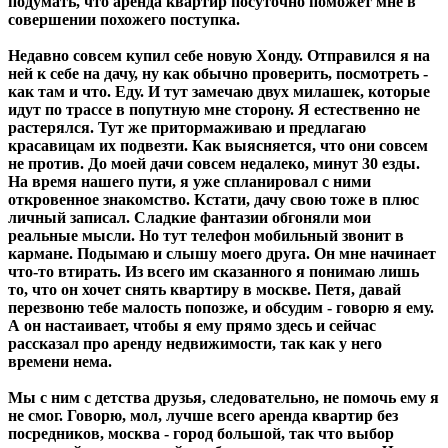
подумать, что аренда квартир посуточно поможет мне в
совершении похожего поступка.
Недавно совсем купил себе новую Хонду. Отправился я на
ней к себе на дачу, ну как обычно проверить, посмотреть -
как там и что. Еду. И тут замечаю двух милашек, которые
идут по трассе в попутную мне сторону. Я естественно не
растерялся. Тут же притормаживаю и предлагаю
красавицам их подвезти. Как выясняется, что они совсем
не против. До моей дачи совсем недалеко, минут 30 езды.
На время нашего пути, я уже спланировал с ними
откровенное знакомство. Кстати, дачу свою тоже в плюс
личный записал. Сладкие фантазии обгоняли мои
реальные мысли. Но тут телефон мобильный звонит в
кармане. Подымаю и слышу моего друга. Он мне начинает
что-то втирать. Из всего им сказанного я понимаю лишь
то, что он хочет снять квартиру в москве. Петя, давай
перезвоню тебе малость попозже, и обсудим - говорю я ему.
А он настаивает, чтобы я ему прямо здесь и сейчас
рассказал про аренду недвижимости, так как у него
времени нема.
Мы с ним с детства друзья, следовательно, не помочь ему я
не смог. Говорю, мол, лучше всего аренда квартир без
посредников, москва - город большой, так что выбор